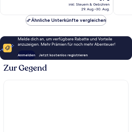
Preis
299
gut,
inkl. Steuern & Gebühren
beträgt
29. Aug.–30. Aug.
Bewertungen
237
61 €
Bewert
Ähnliche Unterkünfte vergleichen
Melde dich an, um verfügbare Rabatte und Vorteile
anzuzeigen. Mehr Prämien für noch mehr Abenteuer!
Anmelden
Jetzt kostenlos registrieren
Zur Gegend