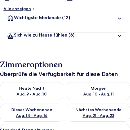
Alle anzeigen
Wichtigste Merkmale
(12)
Sich wie zu Hause fühlen
(6)
Zimmeroptionen
Überprüfe die Verfügbarkeit für diese Daten
Überprüfe die Verfügbarkeit für heute Nacht, Aug. 9 - Aug. 10
Überprüfe die Verfügbarkeit fü
Heute Nacht
Morgen
Aug. 9 - Aug. 10
Aug. 10 - Aug. 11
Überprüfe die Verfügbarkeit für dieses Wochenende, Aug. 14 -
Überprüfe die Verfügbarkeit f
Dieses Wochenende
Nächstes Wochenende
Aug. 14 - Aug. 16
Aug. 21 - Aug. 23
Alle
Ein ordentlich bezogenes Bett mit wei
8