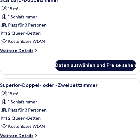
Standard-Doppelzimmer
Fotos
18 m²
für
1 Schlafzimmer
Standard-
Doppelzimmer
Platz für 3 Personen
anzeigen
2 Queen-Betten
Kostenloses WLAN
Weitere
Weitere Details
Details
für
Daten auswählen und Preise sehen
Standard-
Doppelzimmer
Alle
Ein Hotelzimmer mit einem ordentlich
6
Superior-Doppel- oder -Zweibettzimmer
Fotos
18 m²
für
1 Schlafzimmer
Superior-
Doppel-
Platz für 3 Personen
oder
2 Queen-Betten
-
Kostenloses WLAN
Zweibettzimmer
Weitere
Weitere Details
anzeigen