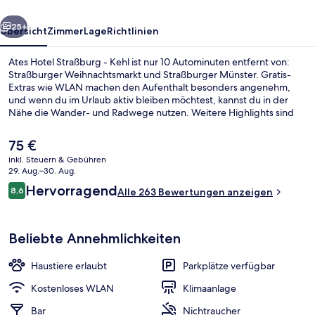
rück
Weiter
25+
Übersicht
Zimmer
Lage
Richtlinien
Ates Hotel Straßburg - Kehl ist nur 10 Autominuten entfernt von:
Straßburger Weihnachtsmarkt und Straßburger Münster. Gratis-
Extras wie WLAN machen den Aufenthalt besonders angenehm,
und wenn du im Urlaub aktiv bleiben möchtest, kannst du in der
Nähe die Wander- und Radwege nutzen. Weitere Highlights sind
eine Bar/Lounge und eine Terrasse. Die Unterkunft ist nur einen
kurzen Fußmarsch von den öffentlichen Verkehrsmitteln entfernt:
Der
75 €
Zur U-Bahn (Straßenbahnhaltestelle Port du Rhin) sind es 14
aktuelle
inkl. Steuern & Gebühren
Minuten.
Preis
29. Aug.–30. Aug.
Lobby
beträgt
Bewertungen
Hervorragend
8,6
Alle 263 Bewertungen anzeigen
75 €.
8,6 von 10.
Beliebte Annehmlichkeiten
Haustiere erlaubt
Parkplätze verfügbar
Kostenloses WLAN
Klimaanlage
Bar
Nichtraucher