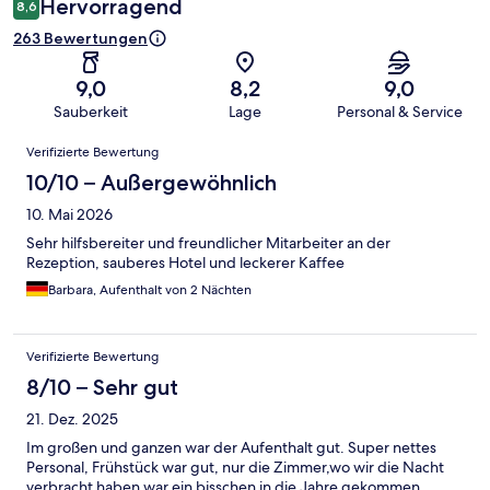
Hervorragend
8,6
263 Bewertungen
9,0
8,2
9,0
Sauberkeit
Lage
Personal & Service
Bewertungen
Verifizierte Bewertung
10/10 – Außergewöhnlich
10. Mai 2026
Sehr hilfsbereiter und freundlicher Mitarbeiter an der
Rezeption, sauberes Hotel und leckerer Kaffee
Barbara, Aufenthalt von 2 Nächten
Verifizierte Bewertung
8/10 – Sehr gut
21. Dez. 2025
Im großen und ganzen war der Aufenthalt gut. Super nettes
Personal, Frühstück war gut, nur die Zimmer,wo wir die Nacht
verbracht haben,war ein bisschen in die Jahre gekommen.