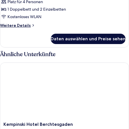
2 Schlafzimmer
Platz für 4 Personen
anzeigen
1 Doppelbett und 2 Einzelbetten
Kostenloses WLAN
Weitere
Weitere Details
Details
für
Daten auswählen und Preise sehen
Traditional-
Apartment,
2 Schlafzimmer
Ähnliche Unterkünfte
Kempinski Hotel Berchtesgaden
Kempinski
Kempinski Hotel Berchtesgaden
Hotel