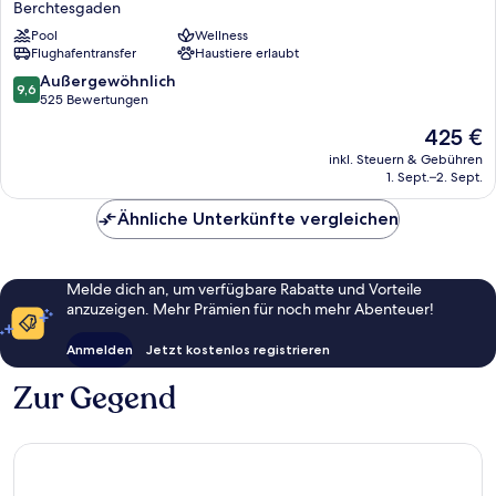
Berchtesgaden
Berchtesgaden
Pool
Wellness
Berchtesgaden
Flughafentransfer
Haustiere erlaubt
9.6
Außergewöhnlich
9,6
von
525 Bewertungen
10,
Der
425 €
Außergewöhnlich,
Preis
525
inkl. Steuern & Gebühren
beträgt
1. Sept.–2. Sept.
Bewertungen
425 €
Ähnliche Unterkünfte vergleichen
Melde dich an, um verfügbare Rabatte und Vorteile
anzuzeigen. Mehr Prämien für noch mehr Abenteuer!
Anmelden
Jetzt kostenlos registrieren
Zur Gegend