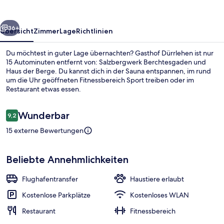
rück
Weiter
36+
Übersicht
Zimmer
Lage
Richtlinien
Du möchtest in guter Lage übernachten? Gasthof Dürrlehen ist nur
15 Autominuten entfernt von: Salzbergwerk Berchtesgaden und
Haus der Berge. Du kannst dich in der Sauna entspannen, im rund
um die Uhr geöffneten Fitnessbereich Sport treiben oder im
Restaurant etwas essen.
Bewertungen
Wunderbar
9,2
9,2 von 10.
15 externe Bewertungen
Blick von der Unterkunft
Beliebte Annehmlichkeiten
Flughafentransfer
Haustiere erlaubt
Kostenlose Parkplätze
Kostenloses WLAN
Restaurant
Fitnessbereich