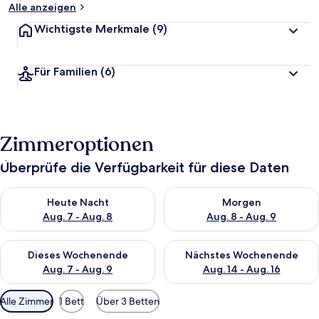
Alle anzeigen
Wichtigste Merkmale
(9)
Für Familien
(6)
Zimmeroptionen
Überprüfe die Verfügbarkeit für diese Daten
Überprüfe die Verfügbarkeit für heute Nacht, Aug. 7 - Aug. 8.
Überprüfe die Verfügbarkeit f
Heute Nacht
Morgen
Aug. 7 - Aug. 8
Aug. 8 - Aug. 9
Überprüfe die Verfügbarkeit für dieses Wochenende, Aug. 7 - 
Überprüfe die Verfügbarkeit f
Dieses Wochenende
Nächstes Wochenende
Aug. 7 - Aug. 9
Aug. 14 - Aug. 16
Verfügbare
Alle Zimmer
1 Bett
Über 3 Betten
Filter