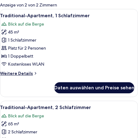
für
Anzeige von 2 von 2 Zimmern
Zimmer
Alle
Ein Hotelzimmer mit Holzboden, einem 
7
Traditional-Apartment, 1 Schlafzimmer
Fotos
Blick auf die Berge
für
45 m²
Traditional-
Apartment,
1 Schlafzimmer
1
Platz für 2 Personen
Schlafzimmer
1 Doppelbett
anzeigen
Kostenloses WLAN
Weitere
Weitere Details
Details
für
Daten auswählen und Preise sehen
Traditional-
Apartment,
1
Alle
Ein Schlafzimmer mit einem hölzernen
6
Schlafzimmer
Traditional-Apartment, 2 Schlafzimmer
Fotos
Blick auf die Berge
für
65 m²
Traditional-
Apartment,
2 Schlafzimmer