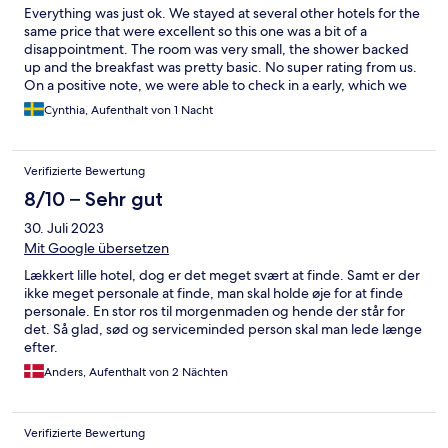
Everything was just ok. We stayed at several other hotels for the
same price that were excellent so this one was a bit of a
disappointment. The room was very small, the shower backed
up and the breakfast was pretty basic. No super rating from us.
On a positive note, we were able to check in a early, which we
very much appreciated.
Cynthia, Aufenthalt von 1 Nacht
Verifizierte Bewertung
8/10 – Sehr gut
30. Juli 2023
Mit Google übersetzen
Lækkert lille hotel, dog er det meget svært at finde. Samt er der
ikke meget personale at finde, man skal holde øje for at finde
personale. En stor ros til morgenmaden og hende der står for
det. Så glad, sød og serviceminded person skal man lede længe
efter.
Anders, Aufenthalt von 2 Nächten
Verifizierte Bewertung