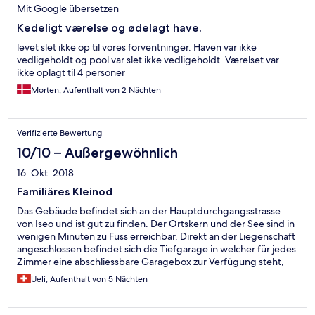
Mit Google übersetzen
Kedeligt værelse og ødelagt have.
levet slet ikke op til vores forventninger. Haven var ikke
vedligeholdt og pool var slet ikke vedligeholdt. Værelset var
ikke oplagt til 4 personer
Morten, Aufenthalt von 2 Nächten
Verifizierte Bewertung
10/10 – Außergewöhnlich
16. Okt. 2018
Familiäres Kleinod
Das Gebäude befindet sich an der Hauptdurchgangsstrasse
von Iseo und ist gut zu finden. Der Ortskern und der See sind in
wenigen Minuten zu Fuss erreichbar. Direkt an der Liegenschaft
angeschlossen befindet sich die Tiefgarage in welcher für jedes
Zimmer eine abschliessbare Garagebox zur Verfügung steht,
welche im Zimmerpreis inbegriffen ist. Der Empfang von
Ueli, Aufenthalt von 5 Nächten
Valentina war ausserordentlich herzlich und mit einem
reichhaltigen Willkommens-Apéro begleitet. Im liebevoll
eingerichteten Eingangs- und Aufenthaltsbereich sind immer