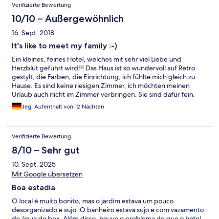
Verifizierte Bewertung
Früchte, Snacks, Süssigkeiten und Getränke für die Gäste
vorhanden. Das Highlight ist aber jeden Morgen das Frühstück,
10/10 – Außergewöhnlich
welches mit viel Liebe zubereitet wird. Wie der Name schon
16. Sept. 2018
verrät ist der Garten der grosse Pluspunkt. Ein Ort zum
Verweilen und Geniessen. Aber vor allem erwähnenswert sind
It's like to meet my family :-)
Sara die Besitzerin und Cristina die gute Fee im Hause, welche
Ein kleines, feines Hotel, welches mit sehr viel Liebe und
den Aufenthalt zu einem wirklichen familiären Erlebnis machen.
Herzblut geführt wird!!! Das Haus ist so wundervoll auf Retro
gestylt, die Farben, die Einrichtung, ich fühlte mich gleich zu
Hause. Es sind keine riesigen Zimmer, ich möchten meinen
Urlaub auch nicht im Zimmer verbringen. Sie sind dafür fein,
sauber und sehr geschmackvoll eingerichtet. Das absolute
Jeg, Aufenthalt von 12 Nächten
Highlight ist der gepflegte Garten, mit Whirlpool, Liegen,
Hängematte. Beim Frühstück auf der mediterranen Terrasse,
schlug einem das Herz höher! Das Haus bringt einem Italien ein
Verifizierte Bewertung
Stück näher. Es ist ein wirkliches Kleinod für die Seele. Einen
ganz herzlichen Dank an Sara mit Alessandro, Valeria und
8/10 – Sehr gut
Christina, die sich bestens um uns gekümmert haben!!!
10. Sept. 2025
Mit Google übersetzen
Boa estadia
O local é muito bonito, mas o jardim estava um pouco
desorganizado e sujo. O banheiro estava sujo e com vazamento
de água do box. Além disso, houve o problema de que o hotel