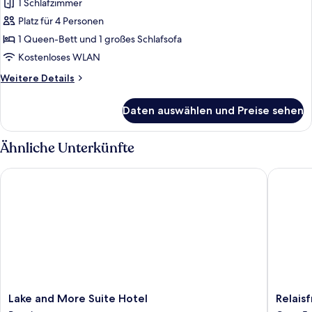
1 Schlafzimmer
Erdgeschoss
für
Platz für 4 Personen
Familienstudio
anzeigen
1 Queen-Bett und 1 großes Schlafsofa
Kostenloses WLAN
Weitere
Weitere Details
Details
für
Daten auswählen und Preise sehen
Familienstudio
Ähnliche Unterkünfte
Lake and More Suite Hotel
Relaisfra
Lake
Relaisfr
Lake and More Suite Hotel
Relais
and
Corte