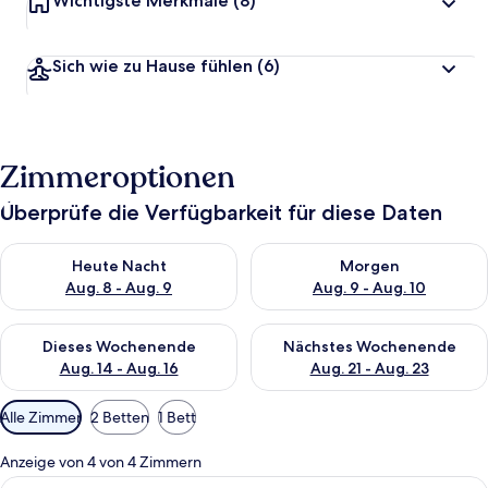
Wichtigste Merkmale
(8)
Sich wie zu Hause fühlen
(6)
Zimmeroptionen
Überprüfe die Verfügbarkeit für diese Daten
Überprüfe die Verfügbarkeit für heute Nacht, Aug. 8 - Aug. 9.
Überprüfe die Verfügbarkeit f
Heute Nacht
Morgen
Aug. 8 - Aug. 9
Aug. 9 - Aug. 10
Überprüfe die Verfügbarkeit für dieses Wochenende, Aug. 14 -
Überprüfe die Verfügbarkeit f
Dieses Wochenende
Nächstes Wochenende
Aug. 14 - Aug. 16
Aug. 21 - Aug. 23
Verfügbare
Alle Zimmer
2 Betten
1 Bett
Filter
für
Anzeige von 4 von 4 Zimmern
Zimmer
Alle
Ein ordentlich bezogenes Bett mit we