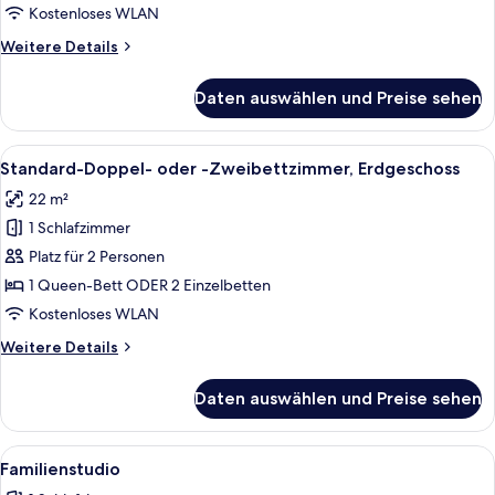
Kostenloses WLAN
Weitere
Weitere Details
Details
für
Daten auswählen und Preise sehen
Superior-
Doppelzimmer
Alle
Ein Hotelzimmer mit einem großen Bett
9
Standard-Doppel- oder -Zweibettzimmer, Erdgeschoss
Fotos
22 m²
für
1 Schlafzimmer
Standard-
Doppel-
Platz für 2 Personen
oder
1 Queen-Bett ODER 2 Einzelbetten
-
Kostenloses WLAN
Zweibettzimmer,
Weitere
Weitere Details
Erdgeschoss
Details
anzeigen
für
Daten auswählen und Preise sehen
Standard-
Doppel-
oder
Alle
Ein Zimmer mit Holzboden, weißen Mö
3
-
Familienstudio
Fotos
Zweibettzimmer,