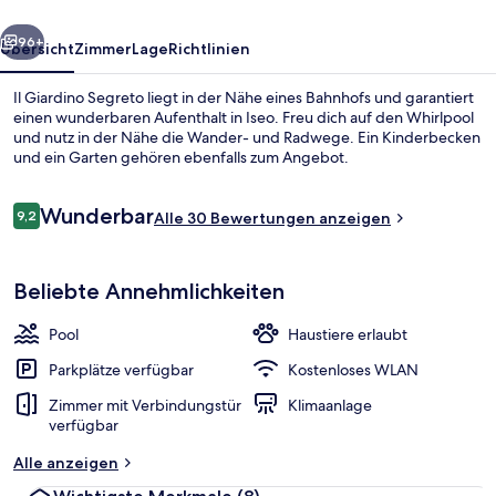
rück
Weiter
96+
Übersicht
Zimmer
Lage
Richtlinien
Il Giardino Segreto liegt in der Nähe eines Bahnhofs und garantiert
einen wunderbaren Aufenthalt in Iseo. Freu dich auf den Whirlpool
und nutz in der Nähe die Wander- und Radwege. Ein Kinderbecken
und ein Garten gehören ebenfalls zum Angebot.
Bewertungen
Wunderbar
9,2
Alle 30 Bewertungen anzeigen
9,2 von 10.
Garten
Beliebte Annehmlichkeiten
Pool
Haustiere erlaubt
Parkplätze verfügbar
Kostenloses WLAN
Zimmer mit Verbindungstür
Klimaanlage
verfügbar
Alle anzeigen