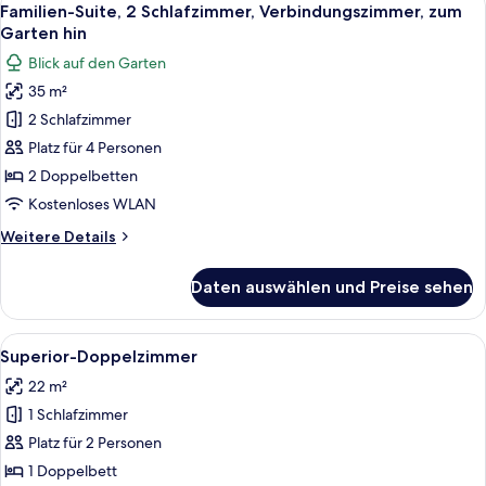
19
Familien-Suite, 2 Schlafzimmer, Verbindungszimmer, zum
Fotos
Garten hin
für
Blick auf den Garten
Familien-
35 m²
Suite,
2 Schlafzimmer
2 Schlafzimmer,
Verbindungszimmer,
Platz für 4 Personen
zum
2 Doppelbetten
Garten
Kostenloses WLAN
hin
Weitere
Weitere Details
anzeigen
Details
für
Daten auswählen und Preise sehen
Familien-
Suite,
2 Schlafzimmer,
Alle
Ein Schlafzimmer mit Bett, Nachttisch
9
Verbindungszimmer,
Superior-Doppelzimmer
Fotos
zum
22 m²
Garten
für
hin
1 Schlafzimmer
Superior-
Doppelzimmer
Platz für 2 Personen
anzeigen
1 Doppelbett