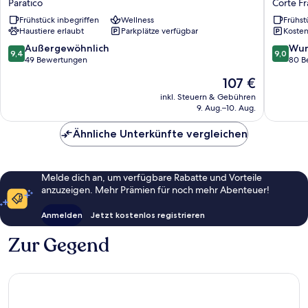
Paratico
Corte F
More
Franca
Frühstück inbegriffen
Wellness
Frühst
Suite
Haustiere erlaubt
Parkplätze verfügbar
Kosten
Hotel
Paratico
9.4
9.0
Außergewöhnlich
Wun
9,4
9,0
von
von
49 Bewertungen
80 B
10,
10,
Der
107 €
Außergewöhnlich,
Wunder
Preis
49
80
inkl. Steuern & Gebühren
beträgt
9. Aug.–10. Aug.
Bewertungen
Bewert
107 €
Ähnliche Unterkünfte vergleichen
Melde dich an, um verfügbare Rabatte und Vorteile
anzuzeigen. Mehr Prämien für noch mehr Abenteuer!
Anmelden
Jetzt kostenlos registrieren
Zur Gegend