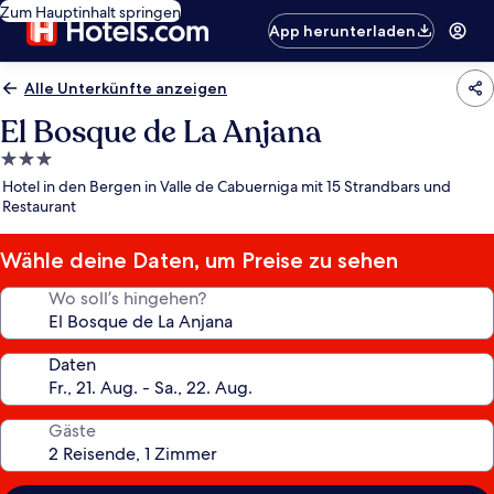
Zum Hauptinhalt springen
App herunterladen
Alle Unterkünfte anzeigen
El Bosque de La Anjana
3.0-
Sterne-
Hotel in den Bergen in Valle de Cabuerniga mit 15 Strandbars und
Unterkunft
Restaurant
Wähle deine Daten, um Preise zu sehen
Wo soll’s hingehen?
Daten
Gäste