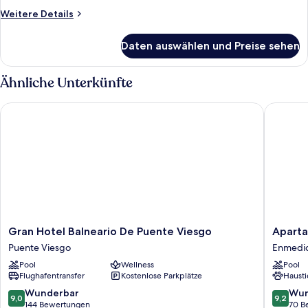
Weitere
Weitere Details
Details
für
Daten auswählen und Preise sehen
Studiosuite
Ähnliche Unterkünfte
Gran Hotel Balneario De Puente Viesgo
Apartame
Gran
Apartam
Gran Hotel Balneario De Puente Viesgo
Aparta
Hotel
Silken
Puente Viesgo
Enmedi
Balneario
Fontibre
Pool
Wellness
Pool
De
Iberia
Flughafentransfer
Kostenlose Parkplätze
Hausti
Puente
Spa
Viesgo
Enmedi
9.0
9.2
Wunderbar
Wun
9,0
9,2
Puente
von
von
144 Bewertungen
70 B