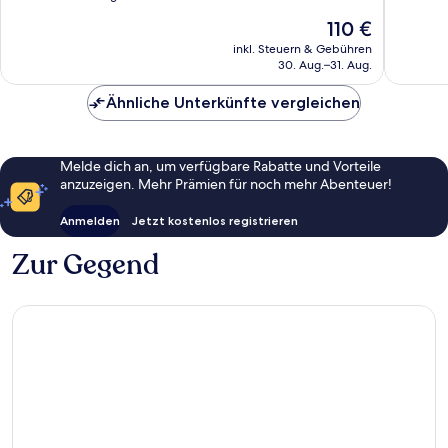
Viesgo
10,
10,
Der
110 €
Wunderbar,
Wunder
Preis
144
70
inkl. Steuern & Gebühren
beträgt
30. Aug.–31. Aug.
Bewertungen
Bewert
110 €
Ähnliche Unterkünfte vergleichen
Melde dich an, um verfügbare Rabatte und Vorteile
anzuzeigen. Mehr Prämien für noch mehr Abenteuer!
Anmelden
Jetzt kostenlos registrieren
Zur Gegend