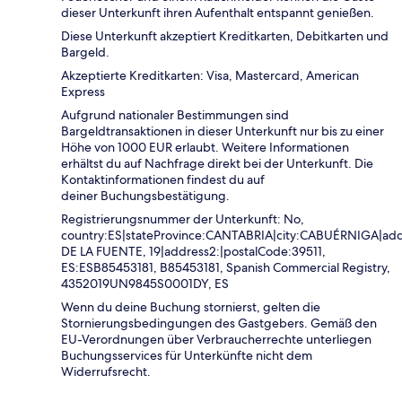
dieser Unterkunft ihren Aufenthalt entspannt genießen.
Diese Unterkunft akzeptiert Kreditkarten, Debitkarten und
Bargeld.
Akzeptierte Kreditkarten: Visa, Mastercard, American
Express
Aufgrund nationaler Bestimmungen sind
Bargeldtransaktionen in dieser Unterkunft nur bis zu einer
Höhe von 1000 EUR erlaubt. Weitere Informationen
erhältst du auf Nachfrage direkt bei der Unterkunft. Die
Kontaktinformationen findest du auf
deiner Buchungsbestätigung.
Registrierungsnummer der Unterkunft: No,
country:ES|stateProvince:CANTABRIA|city:CABUÉRNIGA|ad
DE LA FUENTE, 19|address2:|postalCode:39511,
ES:ESB85453181, B85453181, Spanish Commercial Registry,
4352019UN9845S0001DY, ES
Wenn du deine Buchung stornierst, gelten die
Stornierungsbedingungen des Gastgebers. Gemäß den
EU-Verordnungen über Verbraucherrechte unterliegen
Buchungsservices für Unterkünfte nicht dem
Widerrufsrecht.