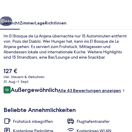
Anjana
rück
Weiter
46+
Übersicht
Zimmer
Lage
Richtlinien
Im El Bosque de La Anjana übernachte nur 15 Autominuten entfernt
von: Pozo del Diablo. Wer Hunger hat, kann ins El Bosque de La
Anjana gehen: Es serviert zum Frühstück, Mittagessen und
Abendessen lokale und internationale Küche. Weitere Highlights
sind 15 Strandbars, eine Bar/Lounge und eine Snackbar.
Der
127 €
aktuelle
inkl. Steuern & Gebühren
Preis
31. Aug.–1. Sept.
In Strandnähe, weißer Sandstrand, 15
beträgt
Bewertungen
Außergewöhnlich
10
Alle 43 Bewertungen anzeigen
127 €.
10 von 10.
Beliebte Annehmlichkeiten
Frühstück inbegriffen
Flughafentransfer
Kostenlose Parkplätze
Kostenloses WLAN