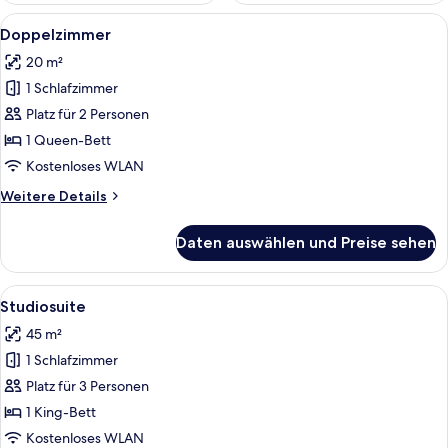
Alle
Ein Schlafzimmer mit einem großen Bet
17
Doppelzimmer
Fotos
20 m²
für
1 Schlafzimmer
Doppelzimmer
anzeigen
Platz für 2 Personen
1 Queen-Bett
Kostenloses WLAN
Weitere
Weitere Details
Details
für
Daten auswählen und Preise sehen
Doppelzimmer
Alle
Ein Schlafzimmer mit einem Bett, Na
11
Studiosuite
Fotos
45 m²
für
1 Schlafzimmer
Studiosuite
anzeigen
Platz für 3 Personen
1 King-Bett
Kostenloses WLAN