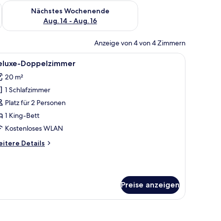
es Wochenende, Aug. 7 - Aug. 9.
Überprüfe die Verfügbarkeit für nächstes Wochenende, Aug. 1
Nächstes Wochenende
Aug. 14 - Aug. 16
Anzeige von 4 von 4 Zimmern
er mit Blick.
eil, Nachttisch mit Lampe, Spiegel und Bad mit Waschbecken und Handtuchha
le
Ein Hotelzimmer mit einem Bett, einem Fernse
5
eluxe-Doppelzimmer
otos
20 m²
ür
1 Schlafzimmer
eluxe-
oppelzimmer
Platz für 2 Personen
nzeigen
1 King-Bett
Kostenloses WLAN
itere
itere Details
tails
r
luxe-
ppelzimmer
Preise anzeigen
Bett mit gemusterten Kissen.