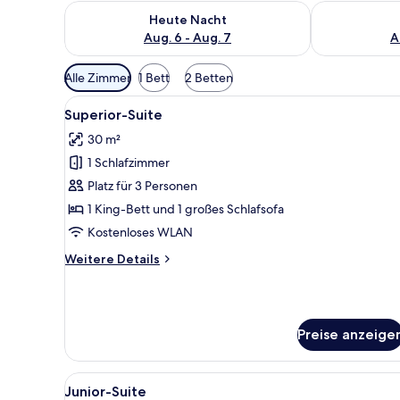
Überprüfe die Verfügbarkeit für heute Nacht, Aug. 6
Überprüfe die
Heute Nacht
Aug. 6 - Aug. 7
A
Verfügbare
Alle Zimmer
1 Bett
2 Betten
Filter
Alle
Ein modernes Zimmer mit einem
für
4
Superior-Suite
Fotos
Zimmer
30 m²
für
1 Schlafzimmer
Superior-
Suite
Platz für 3 Personen
anzeigen
1 King-Bett und 1 großes Schlafsofa
Kostenloses WLAN
Weitere
Weitere Details
Details
für
Superior-
Suite
Preise anzeige
Alle
Ein Hotelzimmer mit einem Hol
4
Junior-Suite