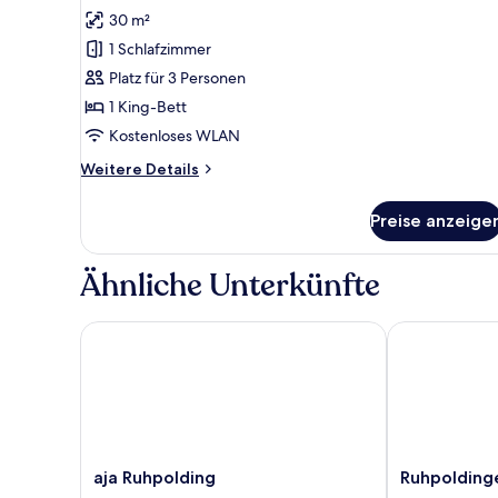
Fotos
30 m²
für
1 Schlafzimmer
Junior-
Suite
Platz für 3 Personen
anzeigen
1 King-Bett
Kostenloses WLAN
Weitere
Weitere Details
Details
für
Preise anzeige
Junior-
Suite
Ähnliche Unterkünfte
aja Ruhpolding
Ruhpoldinger
aja
Ruhpoldinger
aja Ruhpolding
Ruhpolding
Ruhpolding
Hof