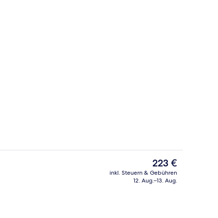
eich
Sauna, Massageanwendungen
Der
223 €
aktuelle
inkl. Steuern & Gebühren
Preis
12. Aug.–13. Aug.
e | Zimmersafe, Verdunkelungsvorhänge, kostenloses WLAN, Bettwäsche
Außenbereich
beträgt
223 €.