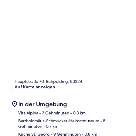
Hauptstraße 70, Ruhpolding, 83324
Auf Karte anzeigen
In der Umgebung
Vita Alpina
- 3 Gehminuten
- 0.3 km
Bartholomäus-Schmucker-Heimatmuseum
- 8
Gehminuten
- 0.7 km
Kar
Kirche St. Georg
- 9 Gehminuten
- 0.8 km