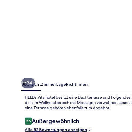
34+
Übersicht
Zimmer
Lage
Richtlinien
HELDs Vitalhotel besitzt eine Dachterrasse und Folgendes i
dich im Wellnessbereich mit Massagen verwöhnen lassen u
eine Terrasse gehören ebenfalls zum Angebot.
Bewertungen
Außergewöhnlich
9,6
9,6 von 10.
Alle 52 Bewertungen anzeigen