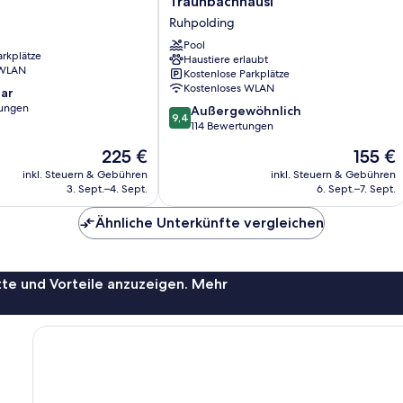
Traunbachhäusl
Landhaus
Ruhpolding
Traunbachhäusl
Ruhpolding
Pool
arkplätze
Haustiere erlaubt
 WLAN
Kostenlose Parkplätze
Kostenloses WLAN
ar
ungen
9.4
Außergewöhnlich
9,4
von
114 Bewertungen
10,
Der
Der
225 €
155 €
Außergewöhnlich,
Preis
Preis
114
inkl. Steuern & Gebühren
inkl. Steuern & Gebühren
beträgt
beträgt
3. Sept.–4. Sept.
6. Sept.–7. Sept.
Bewertungen
225 €
155 €
Ähnliche Unterkünfte vergleichen
te und Vorteile anzuzeigen. Mehr