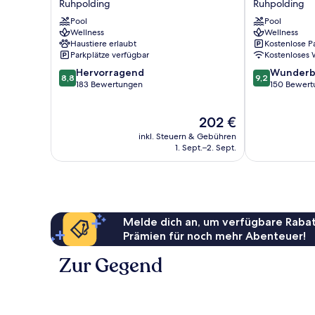
Ruhpolding
Ruhpolding
Ruhpolding
Ruhpolding
Pool
Pool
Wellness
Wellness
Haustiere erlaubt
Kostenlose P
Parkplätze verfügbar
Kostenloses
8.8
9.2
Hervorragend
Wunderb
8,8
9,2
von
von
183 Bewertungen
150 Bewert
10,
10,
Hervorragend,
Wunderbar,
Der
202 €
183
150
Preis
Bewertungen
Bewertungen
inkl. Steuern & Gebühren
beträgt
1. Sept.–2. Sept.
202 €
Melde dich an, um verfügbare Rabat
Prämien für noch mehr Abenteuer!
Zur Gegend