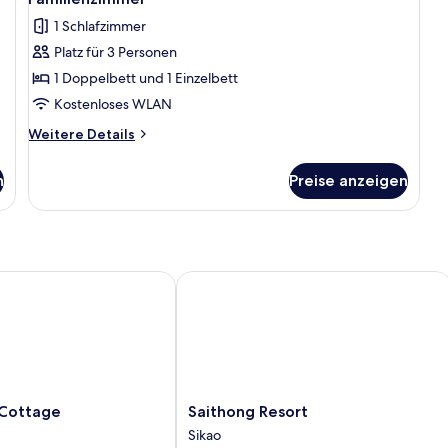
Fotos
1 Schlafzimmer
für
Platz für 3 Personen
Familienzimmer
anzeigen
1 Doppelbett und 1 Einzelbett
Kostenloses WLAN
Weitere
Weitere Details
Details
für
n
Preise anzeigen
Familienzimmer
ottage
Saithong Resort
Saithong
 Cottage
Saithong Resort
Resort
Sikao
Sikao