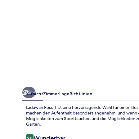
31+
Übersicht
Zimmer
Lage
Richtlinien
Ladawan Resort ist eine hervorragende Wahl für einen Bes
machen den Aufenthalt besonders angenehm, und wenn du 
Möglichkeiten zum Sporttauchen und die Möglichkeiten z
Garten.
Bewertungen
Wunderbar
9,0