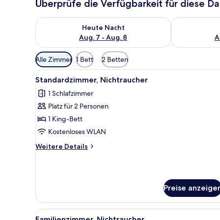
Überprüfe die Verfügbarkeit für diese D
Überprüfe die Verfügbarkeit für heute Nacht, Aug. 7
Überprüfe die
Heute Nacht
Aug. 7 - Aug. 8
A
Verfügbare
Alle Zimmer
1 Bett
2 Betten
Filter
Alle
Ein Schlafzimmer mit einem hö
für
9
Standardzimmer, Nichtraucher
Fotos
Zimmer
1 Schlafzimmer
für
Platz für 2 Personen
Standardzimmer,
Nichtraucher
1 King-Bett
anzeigen
Kostenloses WLAN
Weitere
Weitere Details
Details
für
Standardzimmer,
Nichtraucher
Preise anzeige
Alle
Ein Schlafzimmer mit einem Be
4
Familienzimmer, Nichtraucher