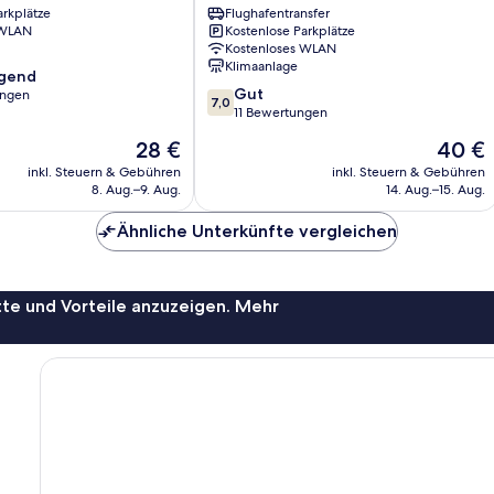
arkplätze
Flughafentransfer
 WLAN
Kostenlose Parkplätze
Kostenloses WLAN
Klimaanlage
agend
7.0
Gut
ungen
7,0
von
11 Bewertungen
10,
,
Der
Der
28 €
40 €
Gut,
Preis
Preis
11
inkl. Steuern & Gebühren
inkl. Steuern & Gebühren
beträgt
beträgt
8. Aug.–9. Aug.
14. Aug.–15. Aug.
Bewertungen
28 €
40 €
Ähnliche Unterkünfte vergleichen
te und Vorteile anzuzeigen. Mehr