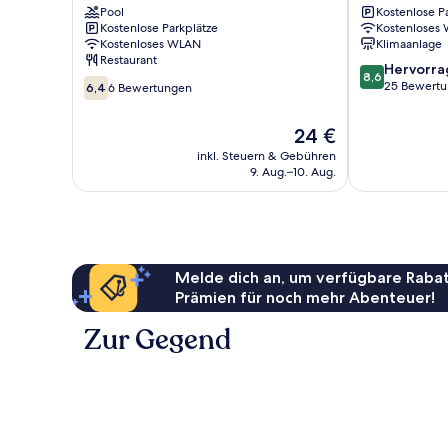
Pool
Kostenlose P
Sikao
Kostenlose Parkplätze
Kostenloses
Kostenloses WLAN
Klimaanlage
Restaurant
8.6
Hervorr
8,6
6.4
von
25 Bewert
6,4
6 Bewertungen
von
10,
10,
Hervorragend
Der
24 €
6
25
Preis
Bewertungen
inkl. Steuern & Gebühren
Bewertungen
beträgt
9. Aug.–10. Aug.
24 €
Melde dich an, um verfügbare Rabat
Prämien für noch mehr Abenteuer!
Zur Gegend