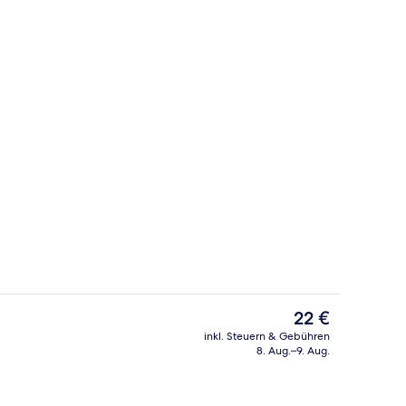
he
Standardzimmer, Nichtraucher | Kos
Der
22 €
aktuelle
inkl. Steuern & Gebühren
Preis
8. Aug.–9. Aug.
gelände
Außendetails
beträgt
22 €.