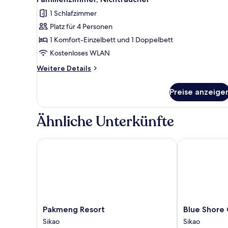
Fotos
1 Schlafzimmer
für
Platz für 4 Personen
Familienzimmer,
Nichtraucher
1 Komfort-Einzelbett und 1 Doppelbett
anzeigen
Kostenloses WLAN
Weitere
Weitere Details
Details
für
Preise anzeige
Familienzimmer,
Nichtraucher
Ähnliche Unterkünfte
Pakmeng Resort
Blue Shore C
Pakmeng
Blue
Pakmeng Resort
Blue Shore
Resort
Shore
Sikao
Sikao
Sikao
Cottage