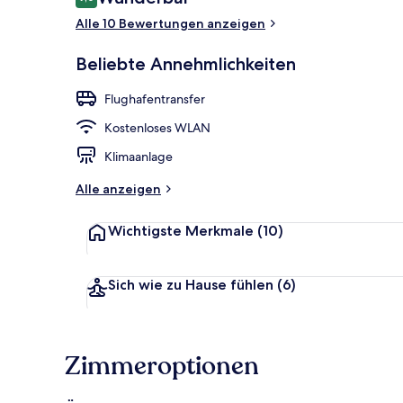
9,0 von 10.
Alle 10 Bewertungen anzeigen
In Strandnä
Beliebte Annehmlichkeiten
Flughafentransfer
Kostenloses WLAN
Klimaanlage
Alle anzeigen
Wichtigste Merkmale
(10)
Sich wie zu Hause fühlen
(6)
Zimmeroptionen