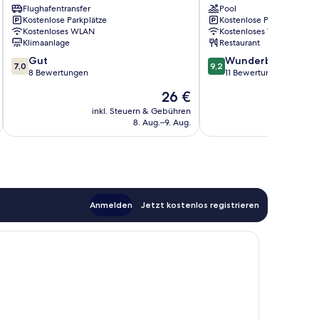
Flughafentransfer
Pool
Hotel
Kostenlose Parkplätze
Kostenlose Parkplätze
Sikao
Kostenloses WLAN
Kostenloses WLAN
Klimaanlage
Restaurant
7.0
9.2
Gut
Wunderbar
7,0
9,2
von
von
8 Bewertungen
11 Bewertungen
10,
10,
Der
26 €
Gut,
Wunderbar,
Preis
8
11
inkl. Steuern & Gebühren
beträgt
8. Aug.–9. Aug.
Bewertungen
Bewertungen
26 €
Anmelden
Jetzt kostenlos registrieren