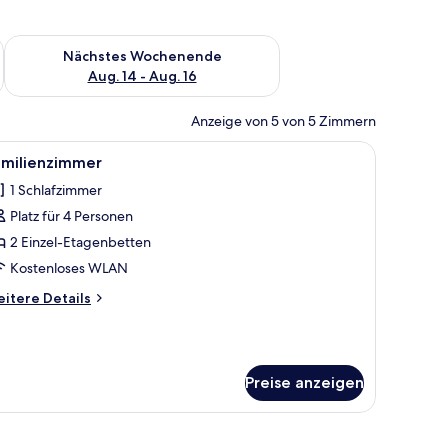
es Wochenende, Aug. 7 - Aug. 9.
Überprüfe die Verfügbarkeit für nächstes Wochenende, Aug. 1
Nächstes Wochenende
Aug. 14 - Aug. 16
Anzeige von 5 von 5 Zimmern
ängen.
 ein Flachbildfernseher an der Wand, ein kleiner Mülleimer und eine Tür zu 
le
Ein Zimmer mit einem Etagenbett und einem E
4
amilienzimmer
otos
1 Schlafzimmer
ür
Platz für 4 Personen
amilienzimmer
nzeigen
2 Einzel-Etagenbetten
Kostenloses WLAN
itere
itere Details
tails
r
milienzimmer
Preise anzeigen
iner Tür.
es mit einem Holz-Kopfende, das andere schlicht. Auf dem Bett mit dem schl