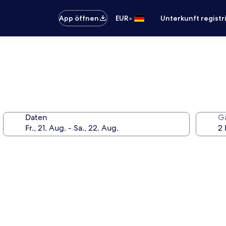
•
App öffnen
EUR
Unterkunft registr
Daten
G