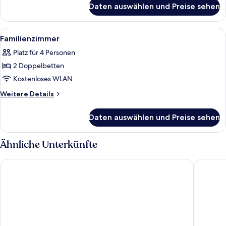
für
Daten auswählen und Preise sehen
Zweibettzimmer,
2 Einzelbetten
Alle
Ein ordentlich bezogenes Bett mit ein
5
Familienzimmer
Fotos
Platz für 4 Personen
für
2 Doppelbetten
Familienzimmer
anzeigen
Kostenloses WLAN
Weitere
Weitere Details
Details
für
Daten auswählen und Preise sehen
Familienzimmer
Ähnliche Unterkünfte
Kyriad ECO - Narbonne Sud
Fasthote