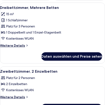
Alle
Ein Bett mit weißer Bettwäsche, zwei 
11
Dreibettzimmer, Mehrere Betten
Fotos
15 m²
für
1 Schlafzimmer
Dreibettzimmer,
Mehrere
Platz für 3 Personen
Betten
1 Doppelbett und 1 Einzel-Etagenbett
anzeigen
Kostenloses WLAN
Weitere
Weitere Details
Details
für
Daten auswählen und Preise sehen
Dreibettzimmer,
Mehrere
Betten
Alle
Ein Hotelzimmer mit zwei Betten, eine
2
Zweibettzimmer, 2 Einzelbetten
Fotos
Platz für 2 Personen
für
2 Einzelbetten
Zweibettzimmer,
2 Einzelbetten
Kostenloses WLAN
anzeigen
Weitere
Weitere Details
Details