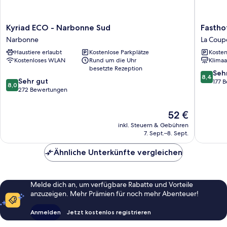
Kyriad
Fasthote
Kyriad ECO - Narbonne Sud
Fastho
ECO
Narbon
Narbonne
La Coup
-
La
Haustiere erlaubt
Kostenlose Parkplätze
Kosten
Narbonne
Coupé
Kostenloses WLAN
Rund um die Uhr
Klimaa
Sud
besetzte Rezeption
Narbonne
8.4
Seh
8,4
8.0
Sehr gut
von
177 
8,0
von
272 Bewertungen
10,
10,
Sehr
Sehr
gut,
Der
52 €
gut,
177
Preis
inkl. Steuern & Gebühren
272
Bewert
beträgt
7. Sept.–8. Sept.
Bewertungen
52 €
Ähnliche Unterkünfte vergleichen
Melde dich an, um verfügbare Rabatte und Vorteile
anzuzeigen. Mehr Prämien für noch mehr Abenteuer!
Anmelden
Jetzt kostenlos registrieren