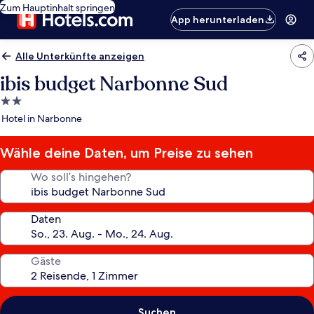
Zum Hauptinhalt springen
App herunterladen
Alle Unterkünfte anzeigen
ibis budget Narbonne Sud
2.0-
Sterne-
Hotel in Narbonne
Unterkunft
Wähle deine Daten, um Preise zu sehen
Wo soll’s hingehen?
Daten
Gäste
Suchen