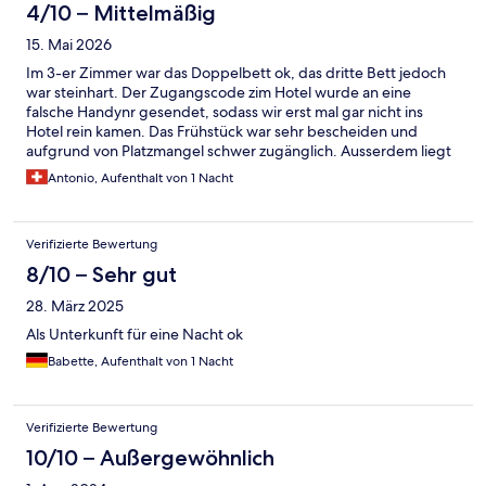
4/10 – Mittelmäßig
15. Mai 2026
Im 3-er Zimmer war das Doppelbett ok, das dritte Bett jedoch
war steinhart. Der Zugangscode zim Hotel wurde an eine
falsche Handynr gesendet, sodass wir erst mal gar nicht ins
Hotel rein kamen. Das Frühstück war sehr bescheiden und
aufgrund von Platzmangel schwer zugänglich. Ausserdem liegt
das Hotel direkt an der Autobahn, was man im Zimmer sehr gut
Antonio, Aufenthalt von 1 Nacht
hören kann.
Verifizierte Bewertung
8/10 – Sehr gut
28. März 2025
Als Unterkunft für eine Nacht ok
Babette, Aufenthalt von 1 Nacht
Verifizierte Bewertung
10/10 – Außergewöhnlich