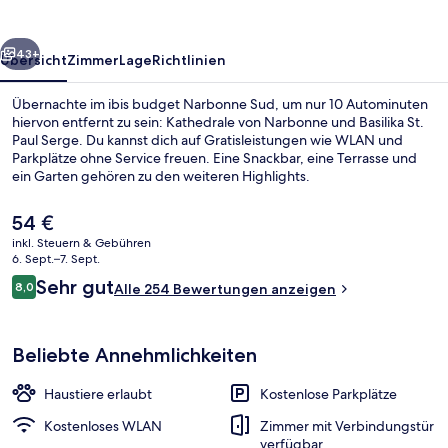
rück
Weiter
43+
Übersicht
Zimmer
Lage
Richtlinien
Übernachte im ibis budget Narbonne Sud, um nur 10 Autominuten
hiervon entfernt zu sein: Kathedrale von Narbonne und Basilika St.
Paul Serge. Du kannst dich auf Gratisleistungen wie WLAN und
Parkplätze ohne Service freuen. Eine Snackbar, eine Terrasse und
ein Garten gehören zu den weiteren Highlights.
Der
54 €
aktuelle
inkl. Steuern & Gebühren
Preis
6. Sept.–7. Sept.
Verschiedenes
beträgt
Bewertungen
Sehr gut
8,0
Alle 254 Bewertungen anzeigen
54 €.
8,0 von 10.
Beliebte Annehmlichkeiten
Haustiere erlaubt
Kostenlose Parkplätze
Kostenloses WLAN
Zimmer mit Verbindungstür
verfügbar