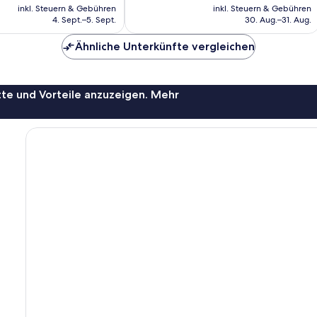
Preis
Preis
Bewertungen
inkl. Steuern & Gebühren
inkl. Steuern & Gebühren
beträgt
beträgt
4. Sept.–5. Sept.
30. Aug.–31. Aug.
197 €
80 €
Ähnliche Unterkünfte vergleichen
te und Vorteile anzuzeigen. Mehr