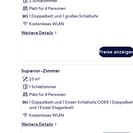
2 Schlafzimmer
Deluxe-
Suite
Platz für 4 Personen
anzeigen
1 Doppelbett und 1 großes Schlafsofa
Kostenloses WLAN
Weitere
Weitere Details
Details
für
Deluxe-
Preise anzeige
Suite
Alle
Ein Schlafzimmer mit einem hö
7
Superior-Zimmer
Fotos
23 m²
für
1 Schlafzimmer
Superior-
Zimmer
Platz für 4 Personen
anzeigen
1 Doppelbett und 1 Einzel-Schlafsofa ODER 1 Doppelbet
und 1 Einzel-Etagenbett
Kostenloses WLAN
Weitere
Weitere Details
Details