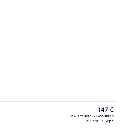
 | Balkon
Deluxe-Suite | Minibar, Zimmersafe, 
Der
147 €
aktuelle
inkl. Steuern & Gebühren
Preis
6. Sept.–7. Sept.
Tägliches inbegriffenes Frühstücksbuf
beträgt
147 €.