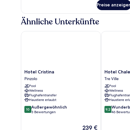
für
Preise anzeige
Superior-
Zimmer
Ähnliche Unterkünfte
Hotel Cristina
Hotel Chalet 
Hotel
Hotel
Hotel Cristina
Hotel Chale
Cristina
Chalet
Pinzolo
Tre Ville
Pinzolo
all'Imperatore
Pool
Pool
Tre
Wellness
Wellness
Ville
Flughafentransfer
Flughafentra
Haustiere erlaubt
Haustiere erl
10.0
9.2
Außergewöhnlich
Wunderb
10
9,2
von
von
3 Bewertungen
46 Bewert
10,
10,
Außergewöhnlich,
Wunderbar,
Der
239 €
3
46