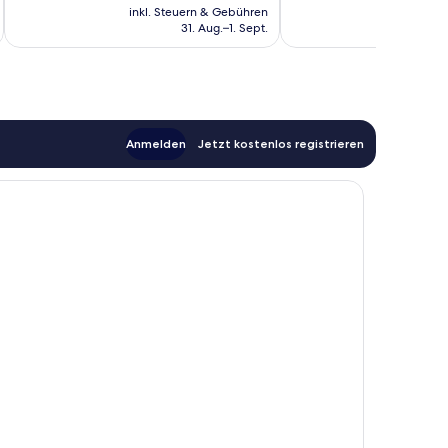
Preis
Bewertungen
Bewertungen
inkl. Steuern & Gebühren
beträgt
31. Aug.–1. Sept.
136 €
Anmelden
Jetzt kostenlos registrieren