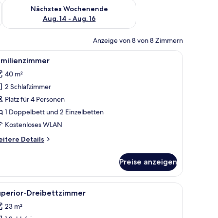
es Wochenende, Aug. 7 - Aug. 9.
Überprüfe die Verfügbarkeit für nächstes Wochenende, Aug. 1
Nächstes Wochenende
Aug. 14 - Aug. 16
Anzeige von 8 von 8 Zimmern
en.
en, ein Nachttisch aus Holz mit einer Lampe sowie ein roter, gepolsterter Se
le
Ein Schlafzimmer mit einem hölzernen Bett, e
5
amilienzimmer
otos
40 m²
ür
2 Schlafzimmer
amilienzimmer
nzeigen
Platz für 4 Personen
1 Doppelbett und 2 Einzelbetten
Kostenloses WLAN
itere
itere Details
tails
r
Preise anzeigen
milienzimmer
ins Grüne.
oses WLAN, Bettwäsche
le
Ein Hotelzimmer mit einem hölzernen Bett, ei
5
uperior-Dreibettzimmer
otos
23 m²
ür