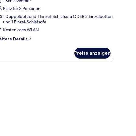
1 Schlafzimmer
uperior-
reibettzimmer
Platz für 3 Personen
nzeigen
1 Doppelbett und 1 Einzel-Schlafsofa ODER 2 Einzelbetten
und 1 Einzel-Schlafsofa
Kostenloses WLAN
itere
itere Details
tails
r
Preise anzeigen
perior-
eibettzimmer
orhängen.
h mit Fernseher, Stuhl, Fenster mit Vorhängen und Nachttisch mit Lampe.