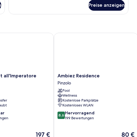
Classic-
n
Preise anzeigen
Zimmer
all'Imperatore
Ambiez Residence
Ambiez
t all'Imperatore
Ambiez Residence
Residence
Pinzolo
Pinzolo
Pool
Wellness
nsfer
Kostenlose Parkplätze
aubt
Kostenloses WLAN
8.6
ar
Hervorragend
8,6
von
ungen
199 Bewertungen
10,
Hervorragend,
Der
Der
197 €
80 €
199