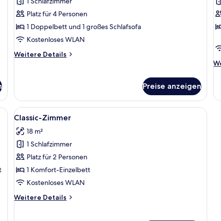
1 Schlafzimmer
Suite
S
anzeigen
D
Platz für 4 Personen
a
1 Doppelbett und 1 großes Schlafsofa
Kostenloses WLAN
Weitere
Weitere Details
Details
We
We
für
De
Suite
fü
n
Preise anzeigen
Su
Dr
lzernen Bett, einem Holzschrank, einem Fernseher und einem Fenster mit V
Alle
Ein Hotelzimmer mit Bett, Schreibtisc
6
Classic-Zimmer
Fotos
18 m²
für
1 Schlafzimmer
Classic-
Zimmer
Platz für 2 Personen
anzeigen
t
1 Komfort-Einzelbett
Kostenloses WLAN
Weitere
Weitere Details
Details
für