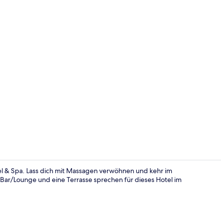
Deluxe-Suite
el & Spa. Lass dich mit Massagen verwöhnen und kehr im
e Bar/Lounge und eine Terrasse sprechen für dieses Hotel im
Innenpool