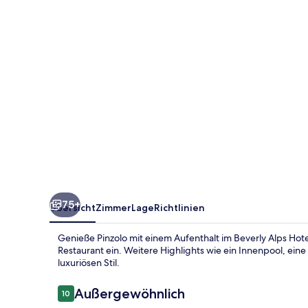
Spa
75+
Übersicht
Zimmer
Lage
Richtlinien
Genieße Pinzolo mit einem Aufenthalt im Beverly Alps Hot
Restaurant ein. Weitere Highlights wie ein Innenpool, ein
luxuriösen Stil.
Bewertungen
Außergewöhnlich
10
10 von 10.