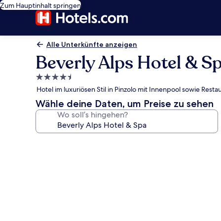
Zum Hauptinhalt springen
Alle Unterkünfte anzeigen
Beverly Alps Hotel & S
4.5-
Sterne-
Hotel im luxuriösen Stil in Pinzolo mit Innenpool sowie Resta
Unterkunft
Wähle deine Daten, um Preise zu sehen
Wo soll’s hingehen?
Fotogalerie
von
Beverly
Alps
Hotel
&