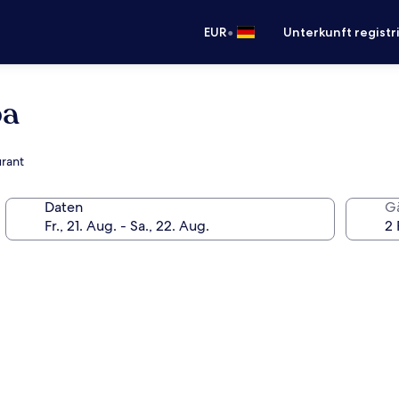
•
EUR
Unterkunft registr
pa
urant
Daten
G