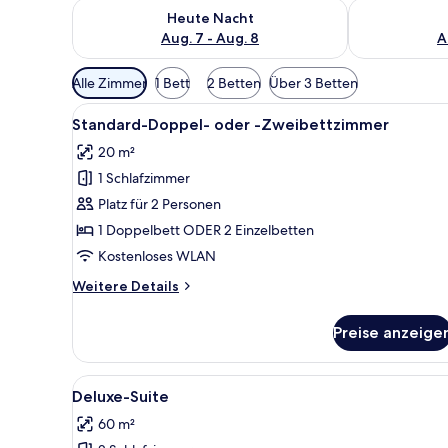
Überprüfe die Verfügbarkeit für heute Nacht, Aug. 7
Überprüfe die
Heute Nacht
Aug. 7 - Aug. 8
A
Verfügbare
Alle Zimmer
1 Bett
2 Betten
Über 3 Betten
Filter
Alle
Ein Schlafzimmer mit einem hö
für
6
Standard-Doppel- oder -Zweibettzimmer
Fotos
Zimmer
20 m²
für
1 Schlafzimmer
Standard-
Doppel-
Platz für 2 Personen
oder
1 Doppelbett ODER 2 Einzelbetten
-
Kostenloses WLAN
Zweibettzimmer
Weitere
Weitere Details
anzeigen
Details
für
Preise anzeige
Standard-
Doppel-
oder
Alle
Ein Schlafzimmer mit einem gr
7
-
Deluxe-Suite
Fotos
Zweibettzimmer
60 m²
für