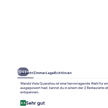
45+
Übersicht
Zimmer
Lage
Richtlinien
Wanda Vista Quanzhou ist eine hervorragende Wahl für e
ausgepowert hast, kannst du in einem der 2 Restaurants et
entspannen.
Bewertungen
Sehr gut
8,4
8,4 von 10.