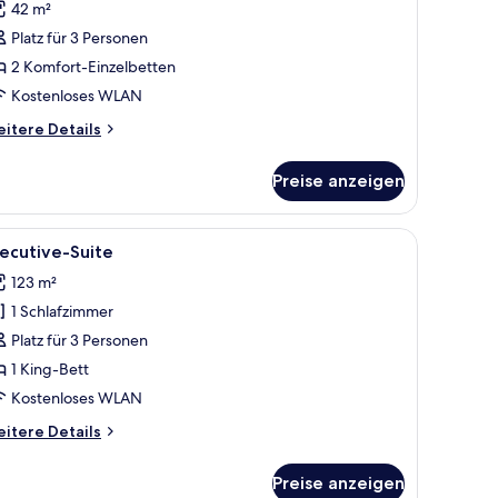
42 m²
ür
Platz für 3 Personen
rand-
weibettzimmer
2 Komfort-Einzelbetten
nzeigen
Kostenloses WLAN
itere
itere Details
tails
r
Preise anzeigen
and-
eibettzimmer
r Wand aus Holzpaneelen.
dersofa, einem gemusterten Sessel, einem Couchtisch, einem Flachbildfernseh
le
Ein geräumiges Wohnzimmer mit einer Sofaga
4
ecutive-Suite
otos
123 m²
ür
1 Schlafzimmer
xecutive-
uite
Platz für 3 Personen
nzeigen
1 King-Bett
Kostenloses WLAN
itere
itere Details
tails
r
Preise anzeigen
ecutive-