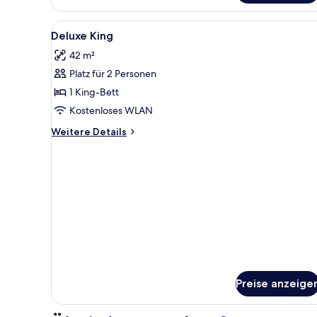
1 King-
Bett
Alle
Ein Hotelzimmer mit einem Bett
5
Deluxe King
Fotos
42 m²
für
Platz für 2 Personen
Deluxe
King
1 King-Bett
anzeigen
Kostenloses WLAN
Weitere
Weitere Details
Details
für
Deluxe
King
Preise anzeige