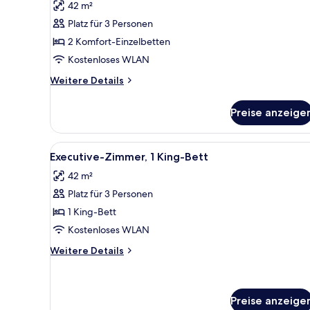
42 m²
für
Platz für 3 Personen
Grand-
Zweibettzimmer
2 Komfort-Einzelbetten
anzeigen
Kostenloses WLAN
Weitere
Weitere Details
Details
für
Preise anzeige
Grand-
Zweibettzimmer
Alle
Ein Hotelzimmer mit einem gro
4
Executive-Zimmer, 1 King-Bett
Fotos
42 m²
für
Platz für 3 Personen
Executive-
Zimmer,
1 King-Bett
1 King-
Kostenloses WLAN
Bett
Weitere
Weitere Details
anzeigen
Details
für
Executive-
Zimmer,
Preise anzeige