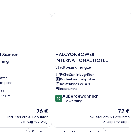
Xiamen
HALCYONBOWER INTERNATIONAL H
HALCYONBOWER
d Xiamen
HALCYONBOWER
INTERNATIONAL
INTERNATIONAL HOTEL
iming
HOTEL
Stadtbezirk Fengze
Stadtbezirk
Fengze
Frühstück inbegriffen
nsfer
Kostenlose Parkplätze
erfügbar
Kostenloses WLAN
Restaurant
ar
tungen
10.0
Außergewöhnlich
10
von
1 Bewertung
10,
Der
Der
76 €
72 €
Außergewöhnlich,
Preis
Preis
1
inkl. Steuern & Gebühren
inkl. Steuern & Gebühren
beträgt
beträgt
26. Aug.–27. Aug.
8. Sept.–9. Sept.
Bewertung
76 €
72 €