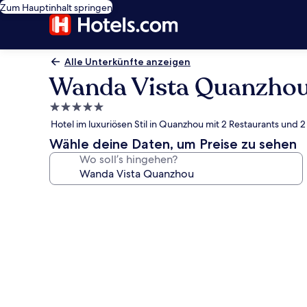
Zum Hauptinhalt springen
Alle Unterkünfte anzeigen
Wanda Vista Quanzho
5.0-
Sterne-
Hotel im luxuriösen Stil in Quanzhou mit 2 Restaurants und 
Unterkunft
Wähle deine Daten, um Preise zu sehen
Wo soll’s hingehen?
Fotogalerie
von
Wanda
Vista
Quanzhou