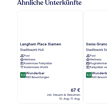
Ähnliche Unterkünfte
Langham Place Xiamen
Swiss Grand 
Langham
Swiss
Langham Place Xiamen
Swiss Gran
Place
Grand
Stadtbezirk Huli
Stadtbezirk S
Xiamen
Xiamen
Pool
Pool
Stadtbezirk
Stadtbezirk
Wellness
Wellness
Huli
Siming
Kostenlose Parkplätze
Flughafentra
Kostenloses WLAN
Parkplätze v
9.2
9.2
Wunderbar
Wunderb
9,2
9,2
von
von
585 Bewertungen
565 Bewer
10,
10,
Wunderbar,
Wunderbar,
Der
67 €
585
565
Preis
Bewertungen
Bewertungen
inkl. Steuern & Gebühren
beträgt
10. Aug.–11. Aug.
67 €