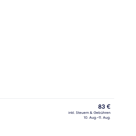
Executive-Suite | Badezimmer | Badew
Der
83 €
aktuelle
inkl. Steuern & Gebühren
Preis
10. Aug.–11. Aug.
ch
2 Restaurants; Frühstück, Mittagesse
beträgt
83 €.