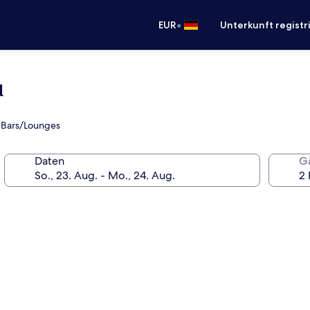
•
EUR
Unterkunft registr
u
2 Bars/Lounges
Daten
G