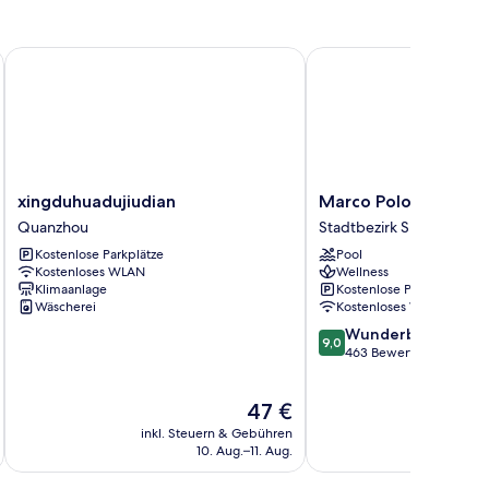
OTEL
xingduhuadujiudian
Marco Polo Xiamen
xingduhuadujiudian
Marco
xingduhuadujiudian
Marco Polo Xiamen
Quanzhou
Polo
Quanzhou
Stadtbezirk Siming
Xiamen
Kostenlose Parkplätze
Pool
Stadtbezirk
Kostenloses WLAN
Wellness
Siming
Klimaanlage
Kostenlose Parkplätze
Wäscherei
Kostenloses WLAN
9.0
Wunderbar
9,0
von
463 Bewertungen
10,
Wunderbar,
Der
47 €
463
Preis
Bewertungen
inkl. Steuern & Gebühren
inkl. S
beträgt
10. Aug.–11. Aug.
47 €