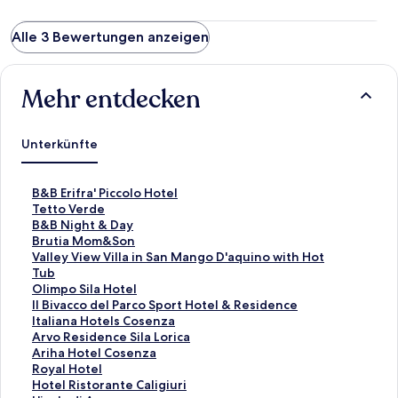
Alle 3 Bewertungen anzeigen
Mehr entdecken
Unterkünfte
L
B&B Erifra' Piccolo Hotel
i
L
Tetto Verde
n
i
L
B&B Night & Day
k
n
i
L
Brutia Mom&Son
,
k
n
i
L
Valley View Villa in San Mango D'aquino with Hot
d
,
k
n
i
Tub
e
d
,
k
n
L
Olimpo Sila Hotel
r
e
d
,
k
i
L
Il Bivacco del Parco Sport Hotel & Residence
d
r
e
d
,
n
i
L
Italiana Hotels Cosenza
i
d
r
e
d
k
n
i
L
Arvo Residence Sila Lorica
e
i
d
r
e
,
k
n
i
L
Ariha Hotel Cosenza
f
e
i
d
r
d
,
k
n
i
L
Royal Hotel
o
f
e
i
d
e
d
,
k
n
i
L
Hotel Ristorante Caligiuri