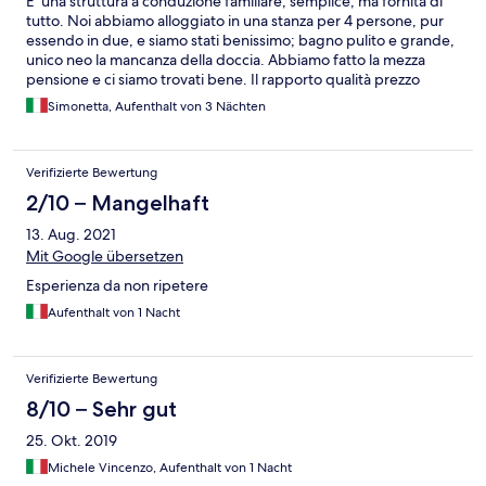
E' una struttura a conduzione familiare, semplice, ma fornita di
tutto. Noi abbiamo alloggiato in una stanza per 4 persone, pur
essendo in due, e siamo stati benissimo; bagno pulito e grande,
unico neo la mancanza della doccia. Abbiamo fatto la mezza
pensione e ci siamo trovati bene. Il rapporto qualità prezzo
decisamente buono.
Simonetta, Aufenthalt von 3 Nächten
Verifizierte Bewertung
2/10 – Mangelhaft
13. Aug. 2021
Mit Google übersetzen
Esperienza da non ripetere
Aufenthalt von 1 Nacht
Verifizierte Bewertung
8/10 – Sehr gut
25. Okt. 2019
Michele Vincenzo, Aufenthalt von 1 Nacht