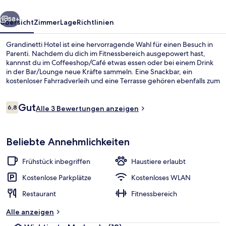
rück
Weiter
58+
Übersicht
Zimmer
Lage
Richtlinien
Grandinetti Hotel ist eine hervorragende Wahl für einen Besuch in
Parenti. Nachdem du dich im Fitnessbereich ausgepowert hast,
kannnst du im Coffeeshop/Café etwas essen oder bei einem Drink
in der Bar/Lounge neue Kräfte sammeln. Eine Snackbar, ein
kostenloser Fahrradverleih und eine Terrasse gehören ebenfalls zum
Angebot.
Bewertungen
Gut
6,8
Alle 3 Bewertungen anzeigen
6,8 von 10.
Garten
Beliebte Annehmlichkeiten
Frühstück inbegriffen
Haustiere erlaubt
Kostenlose Parkplätze
Kostenloses WLAN
Restaurant
Fitnessbereich
Alle anzeigen