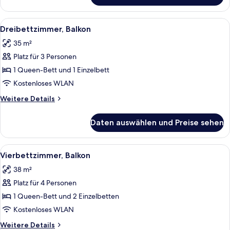
Alle
Ein Zimmer mit zwei Einzelbetten, ei
3
Dreibettzimmer, Balkon
Fotos
35 m²
für
Platz für 3 Personen
Dreibettzimmer,
Balkon
1 Queen-Bett und 1 Einzelbett
anzeigen
Kostenloses WLAN
Weitere
Weitere Details
Details
für
Daten auswählen und Preise sehen
Dreibettzimmer,
Balkon
Alle
Ein Zimmer mit zwei Einzelbetten, ein
5
Vierbettzimmer, Balkon
Fotos
38 m²
für
Platz für 4 Personen
Vierbettzimmer,
Balkon
1 Queen-Bett und 2 Einzelbetten
anzeigen
Kostenloses WLAN
Weitere
Weitere Details