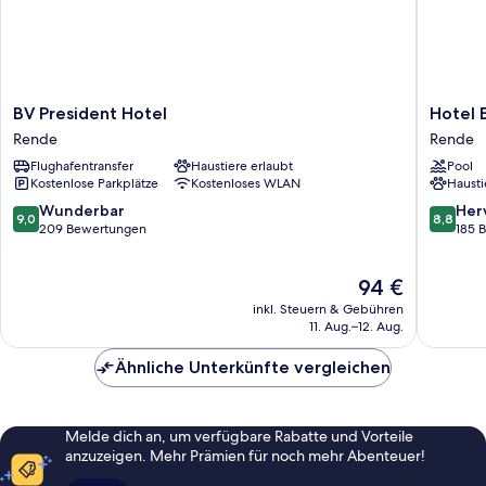
BV
Hotel
BV President Hotel
Hotel 
President
Europa
Rende
Rende
Hotel
Rende
Flughafentransfer
Haustiere erlaubt
Pool
Rende
Kostenlose Parkplätze
Kostenloses WLAN
Hausti
9.0
8.8
Wunderbar
Her
9,0
8,8
von
von
209 Bewertungen
185 
10,
10,
Wunderbar,
Hervorr
Der
94 €
209
185
Preis
Bewertungen
Bewert
inkl. Steuern & Gebühren
beträgt
11. Aug.–12. Aug.
94 €
Ähnliche Unterkünfte vergleichen
Melde dich an, um verfügbare Rabatte und Vorteile
anzuzeigen. Mehr Prämien für noch mehr Abenteuer!