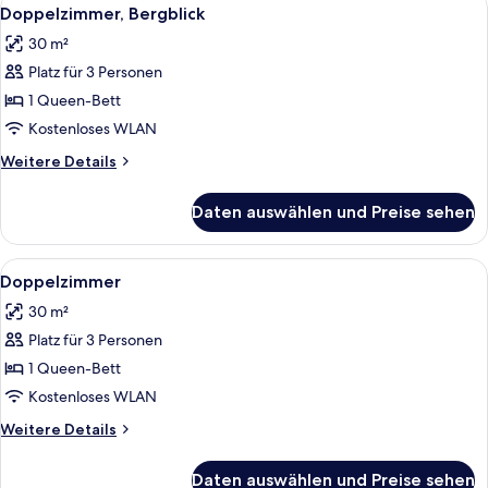
Alle
2
Doppelzimmer, Bergblick
Fotos
30 m²
für
Platz für 3 Personen
Doppelzimmer,
Bergblick
1 Queen-Bett
anzeigen
Kostenloses WLAN
Weitere
Weitere Details
Details
für
Daten auswählen und Preise sehen
Doppelzimmer,
Bergblick
Alle
Ein Schlafzimmer mit einem Bett, eine
2
Doppelzimmer
Fotos
30 m²
für
Platz für 3 Personen
Doppelzimmer
anzeigen
1 Queen-Bett
Kostenloses WLAN
Weitere
Weitere Details
Details
für
Daten auswählen und Preise sehen
Doppelzimmer