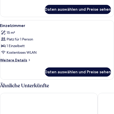
Details
für
Daten auswählen und Preise sehen
Vierbettzimmer,
Balkon
Alle
Ein Schlafzimmer mit einem Bett, ein
2
Einzelzimmer
Fotos
15 m²
für
Platz für 1 Person
Einzelzimmer
anzeigen
1 Einzelbett
Kostenloses WLAN
Weitere
Weitere Details
Details
für
Daten auswählen und Preise sehen
Einzelzimmer
Ähnliche Unterkünfte
BV President Hotel
Hotel Eu