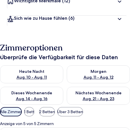
Wichtigste Merkmale
(12)
Sich wie zu Hause fühlen
(6)
Zimmeroptionen
Überprüfe die Verfügbarkeit für diese Daten
Überprüfe die Verfügbarkeit für heute Nacht, Aug. 10 - Aug. 11
Überprüfe die Verfügbarkeit fü
Heute Nacht
Morgen
Aug. 10 - Aug. 11
Aug. 11 - Aug. 12
Überprüfe die Verfügbarkeit für dieses Wochenende, Aug. 14 -
Überprüfe die Verfügbarkeit f
Dieses Wochenende
Nächstes Wochenende
Aug. 14 - Aug. 16
Aug. 21 - Aug. 23
Verfügbare
Alle Zimmer
1 Bett
2 Betten
Über 3 Betten
Filter
für
Anzeige von 5 von 5 Zimmern
Zimmer
Ein Hotelzimmer mit Bett, Schreibtisc