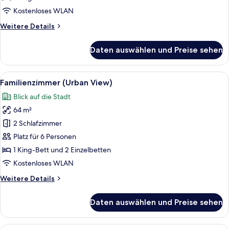
Kostenloses WLAN
Weitere
Weitere Details
Details
für
Daten auswählen und Preise sehen
Familienzimmer,
Meerblick
Alle
Ein Hotelzimmer mit einem großen Bett,
6
Familienzimmer (Urban View)
Fotos
Blick auf die Stadt
für
64 m²
Familienzimmer
(Urban
2 Schlafzimmer
View)
Platz für 6 Personen
anzeigen
1 King-Bett und 2 Einzelbetten
Kostenloses WLAN
Weitere
Weitere Details
Details
für
Daten auswählen und Preise sehen
Familienzimmer
(Urban
View)
Ein modernes Hotelzimmer mit einem g