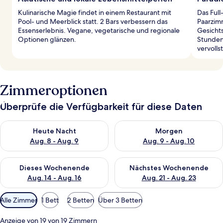
Kulinarische Magie findet in einem Restaurant mit
Das Ful
Pool- und Meerblick statt. 2 Bars verbessern das
Paarzim
Essenserlebnis. Vegane, vegetarische und regionale
Gesicht
Optionen glänzen.
Stunden
vervoll
Zimmeroptionen
Überprüfe die Verfügbarkeit für diese Daten
Überprüfe die Verfügbarkeit für heute Nacht, Aug. 8 - Aug. 9.
Überprüfe die Verfügbarkeit f
Heute Nacht
Morgen
Aug. 8 - Aug. 9
Aug. 9 - Aug. 10
Überprüfe die Verfügbarkeit für dieses Wochenende, Aug. 14 -
Überprüfe die Verfügbarkeit f
Dieses Wochenende
Nächstes Wochenende
Aug. 14 - Aug. 16
Aug. 21 - Aug. 23
Verfügbare
Alle Zimmer
1 Bett
2 Betten
Über 3 Betten
Filter
für
Anzeige von 19 von 19 Zimmern