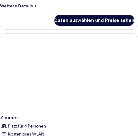
Weitere
Weitere Details
Details
für
Daten auswählen und Preise sehen
Signature-
Suite,
2 Schlafzimmer
Zimmer
Platz für 4 Personen
Kostenloses WLAN