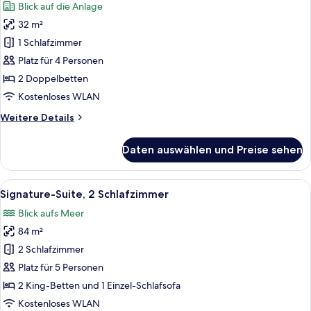
Blick auf die Anlage
für
32 m²
Standard-
Doppelzimmer,
1 Schlafzimmer
2 Doppelbetten
Platz für 4 Personen
(Resort
2 Doppelbetten
King)
Kostenloses WLAN
anzeigen
Weitere
Weitere Details
Details
für
Daten auswählen und Preise sehen
Standard-
Doppelzimmer,
2 Doppelbetten
Alle
Signature-Suite, 2 Schlafzimmer | Ho
4
(Resort
Signature-Suite, 2 Schlafzimmer
Fotos
King)
Blick aufs Meer
für
84 m²
Signature-
Suite,
2 Schlafzimmer
2 Schlafzimmer
Platz für 5 Personen
anzeigen
2 King-Betten und 1 Einzel-Schlafsofa
Kostenloses WLAN