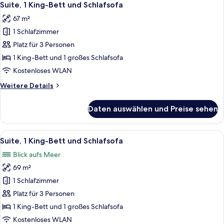
7
Suite, 1 King-Bett und Schlafsofa
Fotos
67 m²
für
1 Schlafzimmer
Suite,
1 King-
Platz für 3 Personen
Bett
1 King-Bett und 1 großes Schlafsofa
und
Kostenloses WLAN
Schlafsofa
Weitere
Weitere Details
anzeigen
Details
für
Daten auswählen und Preise sehen
Suite,
1 King-
Bett
Alle
Hochwertige Bettwaren, Zimmersafe, 
6
und
Suite, 1 King-Bett und Schlafsofa
Fotos
Schlafsofa
Blick aufs Meer
für
69 m²
Suite,
1 King-
1 Schlafzimmer
Bett
Platz für 3 Personen
und
1 King-Bett und 1 großes Schlafsofa
Schlafsofa
Kostenloses WLAN