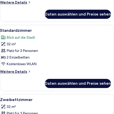
Weitere
Weitere Details
Details
für
Daten auswählen und Preise sehen
Standardzimmer,
1 King-
Bett,
Alle
Ein ordentlich bezogenes Bett mit Hu
7
Balkon
Standardzimmer
Fotos
Blick auf die Stadt
für
32 m²
Standardzimmer
anzeigen
Platz für 3 Personen
2 Einzelbetten
Kostenloses WLAN
Weitere
Weitere Details
Details
für
Daten auswählen und Preise sehen
Standardzimmer
Alle
Ein ordentlich bezogenes Bett mit Hu
4
Zweibettzimmer
Fotos
32 m²
für
Platz für 3 Personen