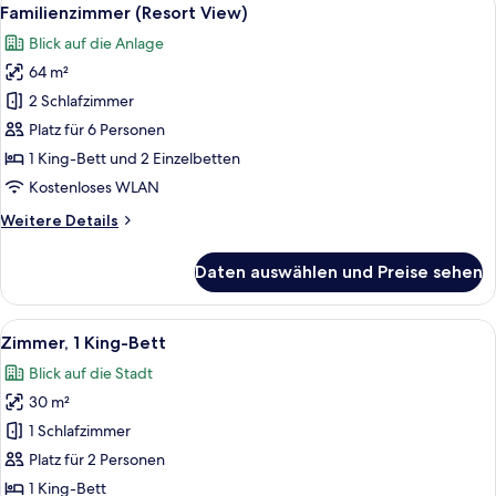
Alle
6
Familienzimmer (Resort View)
Fotos
Blick auf die Anlage
für
64 m²
Familienzimmer
(Resort
2 Schlafzimmer
View)
Platz für 6 Personen
anzeigen
1 King-Bett und 2 Einzelbetten
Kostenloses WLAN
Weitere
Weitere Details
Details
für
Daten auswählen und Preise sehen
Familienzimmer
(Resort
View)
Alle
Ein modernes Hotelzimmer mit einem g
5
Zimmer, 1 King-Bett
Fotos
Blick auf die Stadt
für
30 m²
Zimmer,
1 King-
1 Schlafzimmer
Bett
Platz für 2 Personen
anzeigen
1 King-Bett