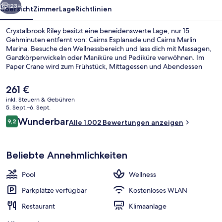
123+
Übersicht
Zimmer
Lage
Richtlinien
Crystalbrook Riley besitzt eine beneidenswerte Lage, nur 15
Gehminuten entfernt von: Cairns Esplanade und Cairns Marlin
Marina. Besuche den Wellnessbereich und lass dich mit Massagen,
Ganzkörperwickeln oder Maniküre und Pediküre verwöhnen. Im
Paper Crane wird zum Frühstück, Mittagessen und Abendessen
asiatische Küche serviert. Als weitere Highlights bietet dieses Hotel
im luxuriösen Stil 2 Bars/Lounges, einen Außenpool und eine
Der
261 €
Poolbar. Andere Reisende lieben den Pool und das hilfsbereite
aktuelle
inkl. Steuern & Gebühren
Personal.
Preis
5. Sept.–6. Sept.
Suite, 1 King-Bett und Schlafsofa | St
beträgt
Bewertungen
Wunderbar
9,2
Alle 1.002 Bewertungen anzeigen
261 €.
9,2 von 10.
Beliebte Annehmlichkeiten
Pool
Wellness
Parkplätze verfügbar
Kostenloses WLAN
Restaurant
Klimaanlage