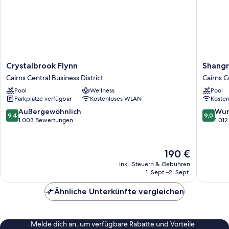
Crystalbrook
Shangri
Crystalbrook Flynn
Shangr
Flynn
La
Cairns Central Business District
Cairns C
Cairns
The
Pool
Wellness
Pool
Central
Marina,
Parkplätze verfügbar
Kostenloses WLAN
Koste
Business
Cairns
District
Cairns
9.4
9.0
Außergewöhnlich
Wun
9,4
9,0
Central
von
von
1.003 Bewertungen
1.01
Busines
10,
10,
District
Außergewöhnlich,
Wunder
1.003
1.012
Der
190 €
Bewertungen
Bewert
Preis
inkl. Steuern & Gebühren
beträgt
1. Sept.–2. Sept.
190 €
Ähnliche Unterkünfte vergleichen
Melde dich an, um verfügbare Rabatte und Vorteile