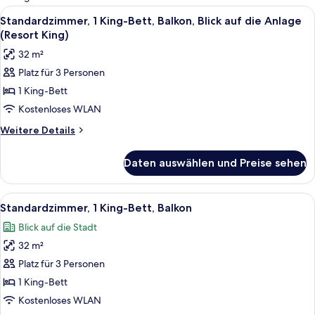
Zimmer
Alle
Ein ordentlich bezogenes Bett mit ei
4
Standardzimmer, 1 King-Bett, Balkon, Blick auf die Anlage
Fotos
(Resort King)
für
32 m²
Standardzimmer,
Platz für 3 Personen
1 King-
1 King-Bett
Bett,
Balkon,
Kostenloses WLAN
Blick
Weitere
Weitere Details
auf
Details
für
die
Daten auswählen und Preise sehen
Standardzimmer,
Anlage
1 King-
(Resort
Bett,
Alle
Ein ordentlich bezogenes Bett mit ei
5
King)
Balkon,
Standardzimmer, 1 King-Bett, Balkon
Fotos
Blick
anzeigen
Blick auf die Stadt
auf
für
die
32 m²
Standardzimmer,
Anlage
1 King-
Platz für 3 Personen
(Resort
Bett,
King)
1 King-Bett
Balkon
Kostenloses WLAN
anzeigen