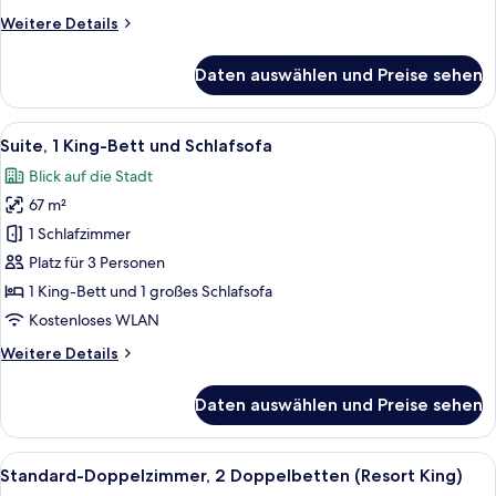
anzeigen
Weitere
Weitere Details
Details
für
Daten auswählen und Preise sehen
Suite,
1 King-
Bett
Alle
Ein modernes Hotelzimmer mit einer C
6
und
Suite, 1 King-Bett und Schlafsofa
Fotos
Schlafsofa
Blick auf die Stadt
für
67 m²
Suite,
1 King-
1 Schlafzimmer
Bett
Platz für 3 Personen
und
1 King-Bett und 1 großes Schlafsofa
Schlafsofa
Kostenloses WLAN
anzeigen
Weitere
Weitere Details
Details
für
Daten auswählen und Preise sehen
Suite,
1 King-
Bett
Alle
Ein Hotelzimmer mit zwei Betten, eine
6
und
Standard-Doppelzimmer, 2 Doppelbetten (Resort King)
Fotos
Schlafsofa