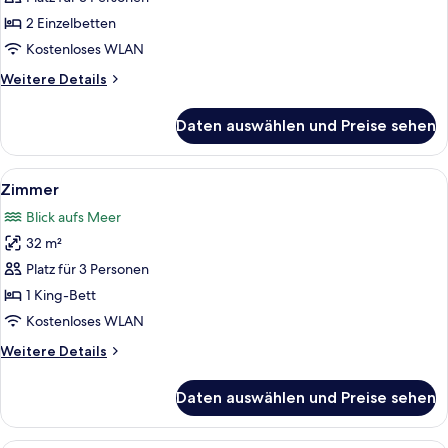
Zweibettzimmer
anzeigen
2 Einzelbetten
Kostenloses WLAN
Weitere
Weitere Details
Details
für
Daten auswählen und Preise sehen
Zweibettzimmer
Alle
Ein Hotelzimmer mit einem großen Bett
8
Zimmer
Fotos
Blick aufs Meer
für
32 m²
Zimmer
anzeigen
Platz für 3 Personen
1 King-Bett
Kostenloses WLAN
Weitere
Weitere Details
Details
für
Daten auswählen und Preise sehen
Zimmer
Ein Zimmer mit großem Fenster und Blic