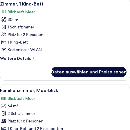
Alle
6
Zimmer, 1 King-Bett
Fotos
Blick aufs Meer
für
30 m²
Zimmer,
1 King-
1 Schlafzimmer
Bett
Platz für 2 Personen
anzeigen
1 King-Bett
Kostenloses WLAN
Weitere
Weitere Details
Details
für
Daten auswählen und Preise sehen
Zimmer,
1 King-
Bett
Alle
Ein Hotelzimmer mit einem großen Bett
8
Familienzimmer, Meerblick
Fotos
Blick aufs Meer
für
64 m²
Familienzimmer,
Meerblick
2 Schlafzimmer
anzeigen
Platz für 6 Personen
1 King-Bett und 2 Einzelbetten