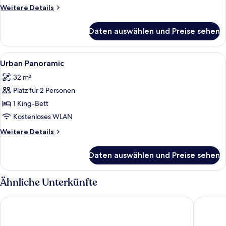
Weitere
Weitere Details
Details
für
Daten auswählen und Preise sehen
Zimmer
Alle
Hochwertige Bettwaren, Zimmersafe, 
3
Urban Panoramic
Fotos
32 m²
für
Platz für 2 Personen
Urban
Panoramic
1 King-Bett
anzeigen
Kostenloses WLAN
Weitere
Weitere Details
Details
für
Daten auswählen und Preise sehen
Urban
Panoramic
Ähnliche Unterkünfte
Crystalbrook Flynn
Shangri-