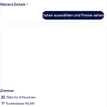
Weitere
Weitere Details
Details
für
Daten auswählen und Preise sehen
Zimmer
Zimmer
Platz für 4 Personen
Kostenloses WLAN