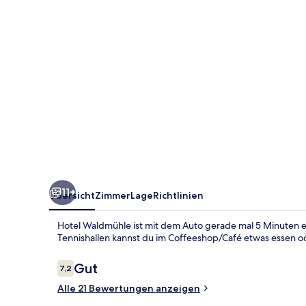
11+
Übersicht
Zimmer
Lage
Richtlinien
Hotel Waldmühle ist mit dem Auto gerade mal 5 Minuten en
Tennishallen kannst du im Coffeeshop/Café etwas essen o
Bewertungen
Gut
7,2
7,2 von 10.
Alle 21 Bewertungen anzeigen