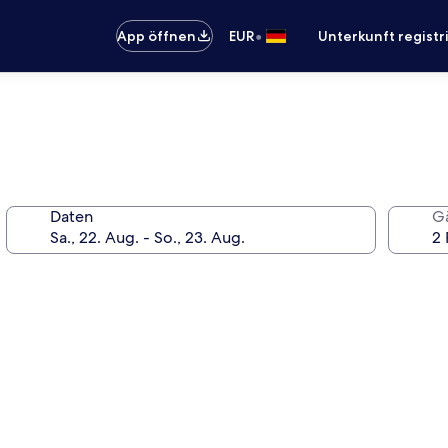
•
App öffnen
EUR
Unterkunft registr
Daten
G