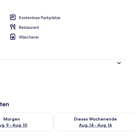
nterkunft)
Kostenlose Parkplätze
Restaurant
Wäscherei
aten
 - Aug. 9.
 Verfügbarkeit für morgen, Aug. 9 - Aug. 10.
Überprüfe die Verfügbarkeit für dies
Morgen
Dieses Wochenende
g. 9 - Aug. 10
Aug. 14 - Aug. 16