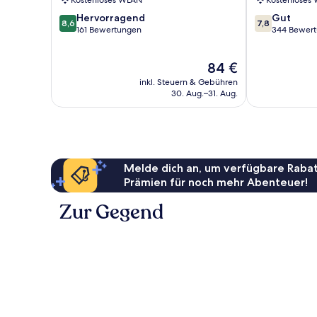
Kostenloses WLAN
Kostenloses
8.6
7.8
Hervorragend
Gut
8,6
7,8
von
von
161 Bewertungen
344 Bewer
10,
10,
Hervorragend,
Gut,
Der
84 €
161
344
Preis
Bewertungen
Bewertungen
inkl. Steuern & Gebühren
beträgt
30. Aug.–31. Aug.
84 €
Melde dich an, um verfügbare Rabat
Prämien für noch mehr Abenteuer!
Zur Gegend