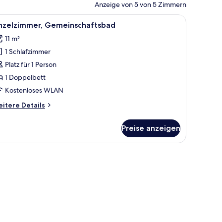
Anzeige von 5 von 5 Zimmern
le
Einzelzimmer, Gemeinschaftsbad
3
inzelzimmer, Gemeinschaftsbad
otos
11 m²
ür
1 Schlafzimmer
inzelzimmer,
emeinschaftsbad
Platz für 1 Person
nzeigen
1 Doppelbett
Kostenloses WLAN
itere
itere Details
tails
r
Preise anzeigen
nzelzimmer,
meinschaftsbad