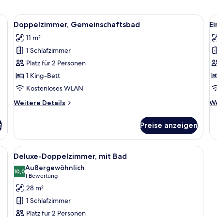
Bad
Alle
Doppelzimmer, Gemeinschaftsbad
Al
3
Doppelzimmer, Gemeinschaftsbad
E
Fotos
F
11 m²
für
f
1 Schlafzimmer
Doppelzimmer,
E
Gemeinschaftsbad
G
Platz für 2 Personen
anzeigen
a
1 King-Bett
Kostenloses WLAN
Weitere
We
Weitere Details
We
Details
De
für
fü
n
Preise anzeigen
Doppelzimmer,
Ei
Gemeinschaftsbad
Ge
Alle
Deluxe-Doppelzimmer, mit Bad
2
Deluxe-Doppelzimmer, mit Bad
Fotos
Außergewöhnlich
für
10,0
10,0 von 10
(1
1 Bewertung
Deluxe-
Bewertung)
28 m²
Doppelzimmer,
1 Schlafzimmer
mit
Platz für 2 Personen