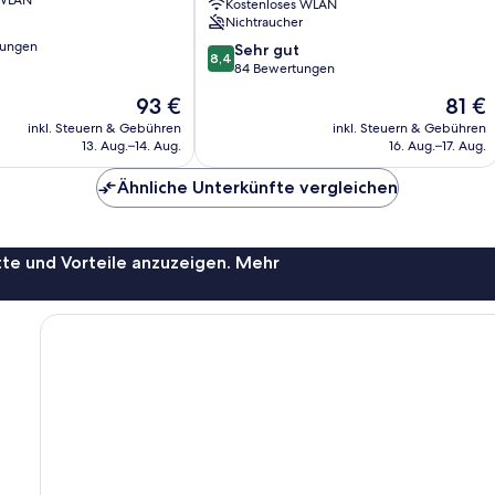
 WLAN
Kostenloses WLAN
Nichtraucher
tungen
8.4
Sehr gut
8,4
von
84 Bewertungen
10,
Der
Der
93 €
81 €
Sehr
Preis
Preis
gut,
inkl. Steuern & Gebühren
inkl. Steuern & Gebühren
beträgt
beträg
13. Aug.–14. Aug.
16. Aug.–17. Aug.
84
93 €
81 €
Bewertungen
Ähnliche Unterkünfte vergleichen
te und Vorteile anzuzeigen. Mehr