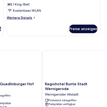
Bad
1 King-Bett
anzeigen
Kostenloses WLAN
Weitere
Weitere Details
Details
für
n
Preise anzeigen
Deluxe-
Doppelzimmer,
mit
Bad
uedlinburger Hof
Regiohotel Bunte Stadt Wernigerode
Regiohotel
 Quedlinburger Hof
Regiohotel Bunte Stadt
r
Bunte
Wernigerode
Stadt
Wernigeroder Altstadt
egriffen
Wernigerode
Wernigeroder
Frühstück inbegriffen
arkplätze
Parkplätze verfügbar
Altstadt