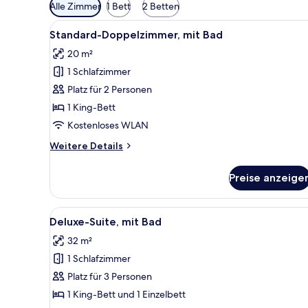
Verfügbare
Alle Zimmer
1 Bett
2 Betten
Filter
Alle
Standard-Doppelzimmer, mit 
für
2
Standard-Doppelzimmer, mit Bad
Fotos
Zimmer
20 m²
für
1 Schlafzimmer
Standard-
Doppelzimmer,
Platz für 2 Personen
mit
1 King-Bett
Bad
Kostenloses WLAN
anzeigen
Weitere
Weitere Details
Details
für
Preise anzeige
Standard-
Doppelzimmer,
mit
Alle
Deluxe-Suite, mit Bad
2
Bad
Deluxe-Suite, mit Bad
Fotos
32 m²
für
1 Schlafzimmer
Deluxe-
Suite,
Platz für 3 Personen
mit
1 King-Bett und 1 Einzelbett