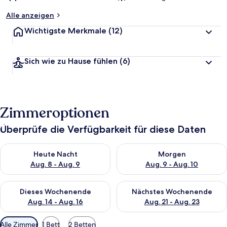
Alle anzeigen
Wichtigste Merkmale
(12)
Sich wie zu Hause fühlen
(6)
Zimmeroptionen
Überprüfe die Verfügbarkeit für diese Daten
Überprüfe die Verfügbarkeit für heute Nacht, Aug. 8 - Aug. 9.
Überprüfe die Verfügbarkeit f
Heute Nacht
Morgen
Aug. 8 - Aug. 9
Aug. 9 - Aug. 10
Überprüfe die Verfügbarkeit für dieses Wochenende, Aug. 14 -
Überprüfe die Verfügbarkeit f
Dieses Wochenende
Nächstes Wochenende
Aug. 14 - Aug. 16
Aug. 21 - Aug. 23
Verfügbare
Alle Zimmer
1 Bett
2 Betten