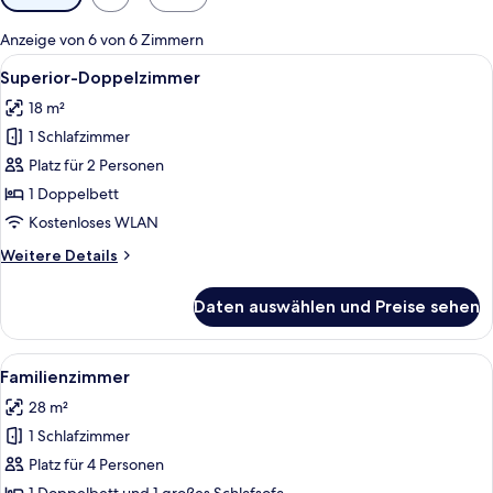
Filter
für
Anzeige von 6 von 6 Zimmern
Zimmer
Alle
Ein Hotelzimmer mit Bett, Nachttisch 
4
Superior-Doppelzimmer
Fotos
18 m²
für
1 Schlafzimmer
Superior-
Doppelzimmer
Platz für 2 Personen
anzeigen
1 Doppelbett
Kostenloses WLAN
Weitere
Weitere Details
Details
für
Daten auswählen und Preise sehen
Superior-
Doppelzimmer
Alle
Ein Balkon mit Tisch und Stühlen, Bl
5
Familienzimmer
Fotos
28 m²
für
1 Schlafzimmer
Familienzimmer
anzeigen
Platz für 4 Personen