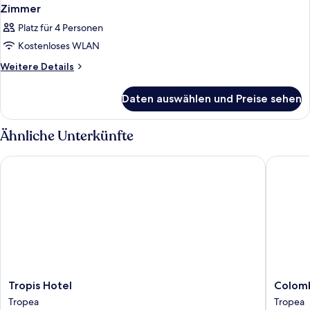
Zimmer
Platz für 4 Personen
Kostenloses WLAN
Weitere
Weitere Details
Details
für
Daten auswählen und Preise sehen
Zimmer
Ähnliche Unterkünfte
Tropis Hotel
Colomba
Tropis
Colomb
Tropis Hotel
Colom
Hotel
D'Oro
Tropea
Tropea
Tropea
Tropea