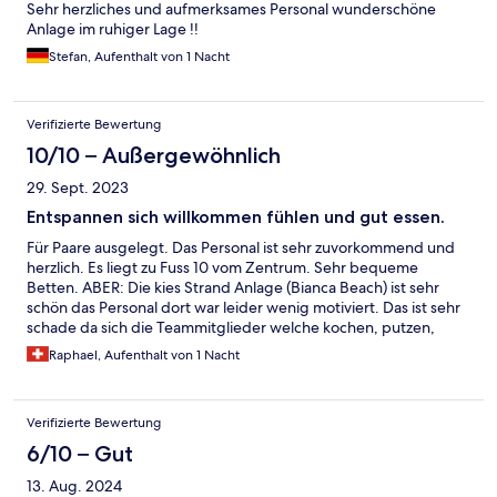
Sehr herzliches und aufmerksames Personal wunderschöne
Anlage im ruhiger Lage !!
Stefan, Aufenthalt von 1 Nacht
Verifizierte Bewertung
10/10 – Außergewöhnlich
29. Sept. 2023
Entspannen sich willkommen fühlen und gut essen.
Für Paare ausgelegt. Das Personal ist sehr zuvorkommend und
herzlich. Es liegt zu Fuss 10 vom Zentrum. Sehr bequeme
Betten. ABER: Die kies Strand Anlage (Bianca Beach) ist sehr
schön das Personal dort war leider wenig motiviert. Das ist sehr
schade da sich die Teammitglieder welche kochen, putzen,
Koffer tragen im Wohnbereich sich solche Mühe geben.
Raphael, Aufenthalt von 1 Nacht
Verifizierte Bewertung
6/10 – Gut
13. Aug. 2024