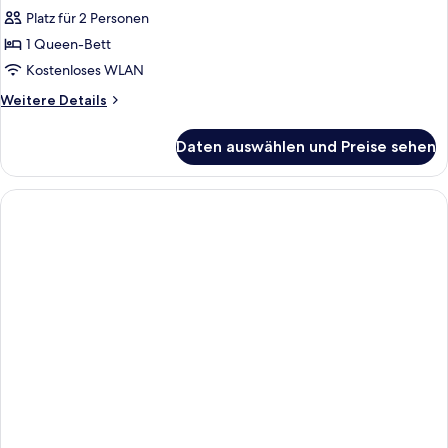
Platz für 2 Personen
Classic
Double
1 Queen-Bett
Room
Kostenloses WLAN
anzeigen
Weitere
Weitere Details
Details
für
Daten auswählen und Preise sehen
Classic
Double
Room