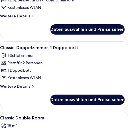
1 Doppelbett und 1 großes Schlafsofa
Kostenloses WLAN
Weitere
Weitere Details
Details
für
Daten auswählen und Preise sehen
Familienzimmer
Alle
Ein Hotelzimmer mit einem großen Bet
3
Classic-Doppelzimmer, 1 Doppelbett
Fotos
1 Schlafzimmer
für
Platz für 2 Personen
Classic-
Doppelzimmer,
1 Doppelbett
1
Kostenloses WLAN
Doppelbett
Weitere
Weitere Details
anzeigen
Details
für
Daten auswählen und Preise sehen
Classic-
Doppelzimmer,
1
Alle
Ein Hotelzimmer mit einem großen Bet
3
Doppelbett
Classic Double Room
Fotos
18 m²
für