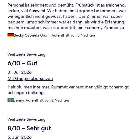
Personal ist sehr nett und bemüht. Frühstück ist ausreichend,
lecker, viel Auswahl. Wir haben ein Upgrade bekommen, was
wir eigentlich nicht gewusst haben . Das Zimmer war super
bequem, umso schlimmer war es dann, als wir die Erfahrung
machen mussten, was es bedeutet, ein Economy Zimmer zu
buchen. Durch die Buchung für ein Familyevent müssten wir das
Becky Gabriela Grum, Aufenthalt von 3 Nächten
Zimmer wechseln. Das neue Zimmer ist Niemand zu empfehlen.
Wir hatten über 28 Grad Celsius im Zimmer. Das Klimagerät hat
leider das Zimmer nicht abkühlen können. Lüften war
Verifizierte Bewertung
Fehlanzeige. Die Zimmertür steht nicht nur direkt gegenüber
von der Straßenlaterne sondern man sieht von außen direkt ins
6/10 – Gut
Bett rein. Der Hotelstrand fanden wir absolut nicht schön. Es
31. Juli 2026
war sehr heiß und es gab nur eine Dusche mit Münzen.
besonders sauber war es auch nicht und dafür 20€ zu zahlen,
Mit Google übersetzen
wenn in der Nähe wirklich schöne Strände für weniger Geld
Helt ok, men inte mer. Rummet var rent men väldigt ocharmigt
gibt, wieder mal enttäuschend. Dann das Taxi zum Zentrum,
och ingen balkong
25€! Für diese Strecke echt unverschämt.
Jenny, Aufenthalt von 2 Nächten
Verifizierte Bewertung
8/10 – Sehr gut
5. Juni 2026