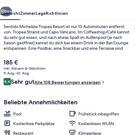
rück
Weiter
56+
Übersicht
Zimmer
Lage
Richtlinien
Sentido Michelizia Tropea Resort ist nur 10 Autominuten entfernt
von: Tropea Strand und Capo Vaticano. Im Coffeeshop/Café kannst
du sehr gut essen, und nach etwas Spaß im Außenpool (je nach
Saison geöffnet) kannst du dich bei einem Drink in der Bar/Lounge
entspannen. Eine Poolbar, eine Snackbar und eine Terrasse sind
weitere Highlights.
Der
185 €
aktuelle
inkl. Steuern & Gebühren
Preis
9. Aug.–10. Aug.
Strand
beträgt
Bewertungen
Sehr gut
8,4
Alle 108 Bewertungen anzeigen
185 €.
8,4 von 10.
Beliebte Annehmlichkeiten
Pool
Frühstück inbegriffen
Kostenlose Parkplätze
Kostenloses WLAN
Restaurant
Klimaanlage