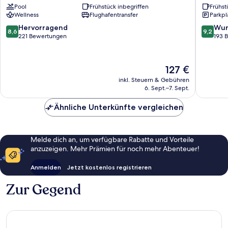
Pool
Frühstück inbegriffen
Frühst
Wellness
Flughafentransfer
Parkpl
8.6
9.2
Hervorragend
Wun
8,6
9,2
von
von
221 Bewertungen
193 
10,
10,
Hervorragend,
Wunder
221
193
Der
127 €
Bewertungen
Bewert
Preis
inkl. Steuern & Gebühren
beträgt
6. Sept.–7. Sept.
127 €
Ähnliche Unterkünfte vergleichen
Melde dich an, um verfügbare Rabatte und Vorteile
anzuzeigen. Mehr Prämien für noch mehr Abenteuer!
Anmelden
Jetzt kostenlos registrieren
Zur Gegend