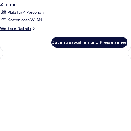
Zimmer
Platz für 4 Personen
Kostenloses WLAN
Weitere
Weitere Details
Details
für
Daten auswählen und Preise sehen
Zimmer