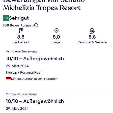
Michelizia Tropea Resort
Sehr gut
8,4
108 Bewertungen
8,8
8,0
8,8
Sauberkeit
Lage
Personal & Service
Bewertungen
Verifizierte Bewertung
10/10 – Außergewöhnlich
29. März 2024
Früstück Personal Pool
Konrad, Aufenthalt von 3 Nächten
Verifizierte Bewertung
10/10 – Außergewöhnlich
29. März 2024