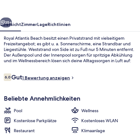
rück
Weiter
35+
Übersicht
Zimmer
Lage
Richtlinien
Royal Atlantis Beach besitzt einen Privatstrand mit vielseitigem
Freizeitangebot; es gibt u. a. Sonnenschirme, eine Strandbar und
Liegestühle. Weststrand von Side ist zu Fuß nur 5 Minuten entfernt.
Der Außenpool und der Innenpool sorgen für spritzige Abkühlung
und im Wellnessbereich lösen sich deine Alltagssorgen in Luft auf:
angeboten werden Massagen und Maniküre und Pediküre. Das
Restaurant eignet sich prima, wenn du einen Happen essen
Bewertungen
Gut
möchtest. Für kühle Getränke dagegen bist du in der Bar/Lounge
6,0
1 Bewertung anzeigen
6,0 von 10.
an der richtigen Adresse. Eine Poolbar, Fitnessmöglichkeiten und
ein Tennisplatz im Freien sind weitere Highlights.
Innenpool, Außenpool, Sonnenschirme
Beliebte Annehmlichkeiten
Pool
Wellness
Kostenlose Parkplätze
Kostenloses WLAN
Restaurant
Klimaanlage