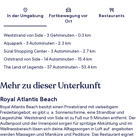
Karte
In der Umgebung
Fortbewegung vor
Restaurants
Ort
Weststrand von Side
- 3 Gehminuten
- 0.3 km
Aquapark
- 3 Autominuten
- 2.3 km
Süral Shopping Center
- 3 Autominuten
- 2.7 km
Oststrand von Side
- 14 Autominuten
- 15.4 km
The Land of Legends
- 37 Autominuten
- 53.4 km
Mehr zu dieser Unterkunft
Royal Atlantis Beach
Royal Atlantis Beach besitzt einen Privatstrand mit vielseitigem
Freizeitangebot; es gibt u. a. Sonnenschirme, eine Strandbar und
Liegestühle. Weststrand von Side ist zu Fuß nur 5 Minuten entfernt. Der
Außenpool und der Innenpool sorgen für spritzige Abkühlung und im
Wellnessbereich lösen sich deine Alltagssorgen in Luft auf: angeboten
werden Massagen und Maniküre und Pediküre. Das Restaurant eignet