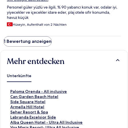
Personel güler yüzlü ve ilgili, % 90 yabancı konuk var, odalar iyi,
yiyecekler ve içecekler idare eder, plaj otele sıfır konumda,
havuz küçük
Hüseyin, Aufenthalt von 2 Nächten
1 Bewertung anzeigen
Mehr entdecken
Unterkünfte
L
Paloma Orenda - All inclusive
i
L
Can Garden Beach Hotel
n
i
L
Side Square Hotel
k
n
i
L
Armella Hill Hotel
,
k
n
i
L
Seher Resort & Spa
d
,
k
n
i
L
Labranda Excelsior Side
e
d
,
k
n
i
L
Alba Queen Hotel - Ultra All Inclusive
r
e
d
,
k
n
i
L
Vox Maris Resort- Ultra All Inclusive