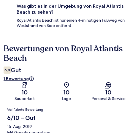
Was gibt es in der Umgebung von Royal Atlantis
Beach zu sehen?
Royal Atlantis Beach ist nur einen 4-minütigen Fußweg von
Weststrand von Side entfernt.
Bewertungen von Royal Atlantis
Bewertungen
Beach
Gut
6,0
1 Bewertung
10
10
10
Sauberkeit
Lage
Personal & Service
Bewertungen
Verifizierte Bewertung
6/10 – Gut
16. Aug. 2019
Mit Google übersetzen