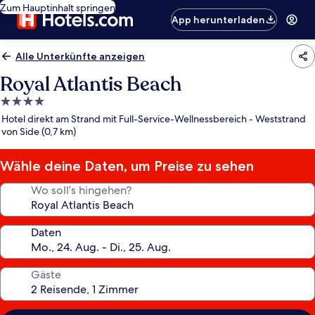
Zum Hauptinhalt springen
App herunterladen
Alle Unterkünfte anzeigen
Royal Atlantis Beach
4.0-
Sterne-
Hotel direkt am Strand mit Full-Service-Wellnessbereich - Weststrand
Unterkunft
von Side (0,7 km)
Wähle deine Daten, um Preise zu sehen
Wo soll’s hingehen?
Daten
Gäste