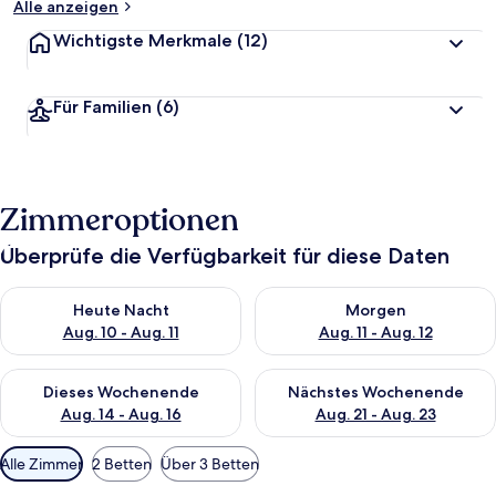
Alle anzeigen
Wichtigste Merkmale
(12)
Für Familien
(6)
Zimmeroptionen
Überprüfe die Verfügbarkeit für diese Daten
Überprüfe die Verfügbarkeit für heute Nacht, Aug. 10 - Aug. 11
Überprüfe die Verfügbarkeit fü
Heute Nacht
Morgen
Aug. 10 - Aug. 11
Aug. 11 - Aug. 12
Überprüfe die Verfügbarkeit für dieses Wochenende, Aug. 14 -
Überprüfe die Verfügbarkeit f
Dieses Wochenende
Nächstes Wochenende
Aug. 14 - Aug. 16
Aug. 21 - Aug. 23
Verfügbare
Alle Zimmer
2 Betten
Über 3 Betten
Filter