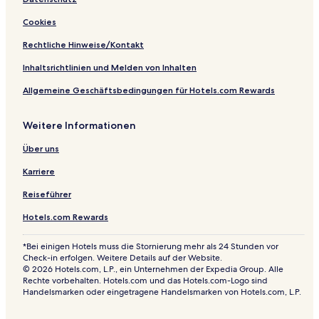
v
s
i
A
e
i
v
l
Cookies
v
e
l
e
I
Rechtliche Hinweise/Kontakt
n
c
Inhaltsrichtlinien und Melden von Inhalten
l
Allgemeine Geschäftsbedingungen für Hotels.com Rewards
u
s
i
Weitere Informationen
v
e
Über uns
Karriere
Reiseführer
Hotels.com Rewards
*Bei einigen Hotels muss die Stornierung mehr als 24 Stunden vor
Check-in erfolgen. Weitere Details auf der Website.
© 2026 Hotels.com, L.P., ein Unternehmen der Expedia Group. Alle
Rechte vorbehalten. Hotels.com und das Hotels.com-Logo sind
Handelsmarken oder eingetragene Handelsmarken von Hotels.com, L.P.