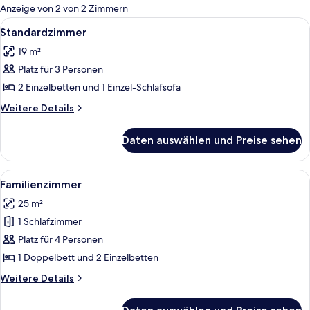
für
Anzeige von 2 von 2 Zimmern
Zimmer
Alle
Ein Hotelzimmer mit einem großen Bet
3
Standardzimmer
Fotos
19 m²
für
Platz für 3 Personen
Standardzimmer
anzeigen
2 Einzelbetten und 1 Einzel-Schlafsofa
Weitere
Weitere Details
Details
für
Daten auswählen und Preise sehen
Standardzimmer
Alle
Ein Hotelzimmer mit einem großen Bet
6
Familienzimmer
Fotos
25 m²
für
1 Schlafzimmer
Familienzimmer
anzeigen
Platz für 4 Personen
1 Doppelbett und 2 Einzelbetten
Weitere
Weitere Details
Details
für