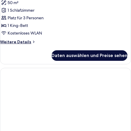
50 m²
Zimmer,
1 King-
1 Schlafzimmer
Bett,
Platz für 3 Personen
Seeblick
1 King-Bett
anzeigen
Kostenloses WLAN
Weitere
Weitere Details
Details
für
Daten auswählen und Preise sehen
Zimmer,
1 King-
Bett,
Seeblick