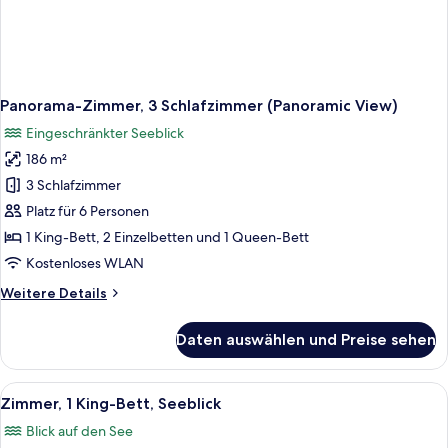
Panorama-Zimmer, 3 Schlafzimmer (Panoramic View)
Eingeschränkter Seeblick
186 m²
3 Schlafzimmer
Platz für 6 Personen
1 King-Bett, 2 Einzelbetten und 1 Queen-Bett
Kostenloses WLAN
Weitere
Weitere Details
Details
für
Daten auswählen und Preise sehen
Panorama-
Zimmer,
3 Schlafzimmer
Alle
Zimmer, 1 King-Bett, Seeblick | Zimme
6
(Panoramic
Zimmer, 1 King-Bett, Seeblick
Fotos
View)
Blick auf den See
für