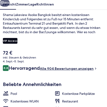
191+
Übersicht
Zimmer
Lage
Richtlinien
Shama Lakeview Asoke Bangkok besitzt einen kostenlosen
Kinderclub und Folgendes ist zu Fuß nur 15 Minuten entfernt:
Einkaufszentrum Terminal 21 und Benjakitti Park. In den 2
Restaurants kannst du sehr gut essen, und wenn du etwas trinken
möchtest, bist du in der Bar/Lounge willkommen. Wer es noch
entspannter mag, kann den Tag in der Sauna ausklingen lassen.
Andere Reisende lieben das hilfsbereite Personal und den
VIP Access
Allgemeinzustand. Die öffentlichen Verkehrsmittel sind nur einen
kurzen Fußmarsch entfernt: Zur S-Bahn-Station Asok sind es 10
Der
72 €
Minuten und zur U-Bahn-Station Sukhumvit 10 Minuten.
Zimmersafe, Schreibtisch, Verdunkel
aktuelle
inkl. Steuern & Gebühren
Preis
4. Sept.–5. Sept.
beträgt
Bewertungen
Hervorragend
8,8
Alle 904 Bewertungen anzeigen
72 €.
8,8 von 10.
Beliebte Annehmlichkeiten
Pool
Kostenlose Parkplätze
Kostenloses WLAN
Restaurant