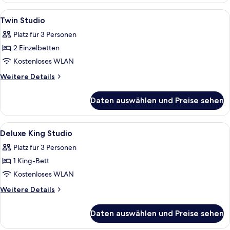
Alle
Zimmersafe, Schreibtisch, Verdunkel
8
Twin Studio
Fotos
Platz für 3 Personen
für
2 Einzelbetten
Twin
Studio
Kostenloses WLAN
anzeigen
Weitere
Weitere Details
Details
für
Daten auswählen und Preise sehen
Twin
Studio
Alle
Zimmersafe, Schreibtisch, Verdunkel
7
Deluxe King Studio
Fotos
Platz für 3 Personen
für
1 King-Bett
Deluxe
King
Kostenloses WLAN
Studio
Weitere
Weitere Details
anzeigen
Details
für
Daten auswählen und Preise sehen
Deluxe
King