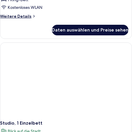
Kostenloses WLAN
Weitere
Weitere Details
Details
für
Daten auswählen und Preise sehen
Studio,
1 King-
Bett
Studio, 1 Einzelbett
Blick auf die Stadt