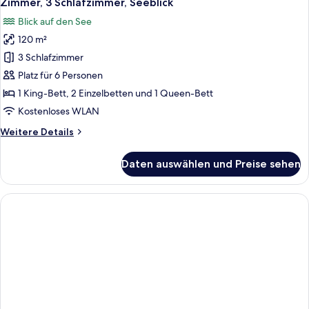
Zimmer, 3 Schlafzimmer, Seeblick
Fotos
Blick auf den See
für
120 m²
Zimmer,
3 Schlafzimmer,
3 Schlafzimmer
Seeblick
Platz für 6 Personen
anzeigen
1 King-Bett, 2 Einzelbetten und 1 Queen-Bett
Kostenloses WLAN
Weitere
Weitere Details
Details
für
Daten auswählen und Preise sehen
Zimmer,
3 Schlafzimmer,
Seeblick