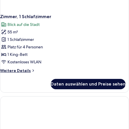
Zimmer, 1 Schlafzimmer
Blick auf die Stadt
55 m²
1 Schlafzimmer
Platz für 4 Personen
1 King-Bett
Kostenloses WLAN
Weitere
Weitere Details
Details
für
Daten auswählen und Preise sehen
Zimmer,
1
Schlafzimmer