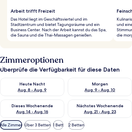
Arbeit trifft Freizeit
Feinsc
Das Hotel liegt im Geschäftsviertel und im
Kulinari
Stadtzentrum und bietet Tagungsräume und ein
und eine
Business Center. Nach der Arbeit kannst du das Spa,
Stimmun
die Sauna und die Thai-Massagen genießen.
die mor
Zimmeroptionen
Überprüfe die Verfügbarkeit für diese Daten
Überprüfe die Verfügbarkeit für heute Nacht, Aug. 8 - Aug. 9.
Überprüfe die Verfügbarkeit f
Heute Nacht
Morgen
Aug. 8 - Aug. 9
Aug. 9 - Aug. 10
Überprüfe die Verfügbarkeit für dieses Wochenende, Aug. 14 -
Überprüfe die Verfügbarkeit f
Dieses Wochenende
Nächstes Wochenende
Aug. 14 - Aug. 16
Aug. 21 - Aug. 23
Verfügbare
Alle Zimmer
Über 3 Betten
1 Bett
2 Betten
Filter