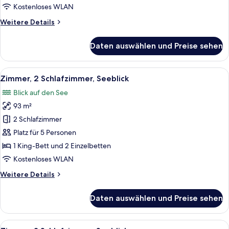
Kostenloses WLAN
Weitere
Weitere Details
Details
für
Daten auswählen und Preise sehen
Deluxe-
Zimmer,
2 Schlafzimmer
Alle
Ein modernes Hotelzimmer mit einem 
3
Zimmer, 2 Schlafzimmer, Seeblick
Fotos
Blick auf den See
für
93 m²
Zimmer,
2 Schlafzimmer,
2 Schlafzimmer
Seeblick
Platz für 5 Personen
anzeigen
1 King-Bett und 2 Einzelbetten
Kostenloses WLAN
Weitere
Weitere Details
Details
für
Daten auswählen und Preise sehen
Zimmer,
2 Schlafzimmer,
Seeblick
Alle
Eine moderne Küche mit Edelstahlgerä
1