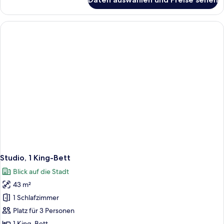
Deluxe-
Studio,
1 Einzelbett
Studio, 1 King-Bett
Blick auf die Stadt
43 m²
1 Schlafzimmer
Platz für 3 Personen
1 King-Bett