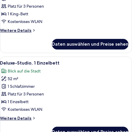
Platz für 3 Personen
1 King-Bett
Kostenloses WLAN
Weitere
Weitere Details
Details
für
Daten auswählen und Preise sehen
Deluxe-
Studio,
1 King-
Alle
Eine moderne Küche mit Waschmaschin
3
Bett
Deluxe-Studio, 1 Einzelbett
Fotos
Blick auf die Stadt
für
52 m²
Deluxe-
Studio,
1 Schlafzimmer
1 Einzelbett
Platz für 3 Personen
anzeigen
1 Einzelbett
Kostenloses WLAN
Weitere
Weitere Details
Details
für
Daten auswählen und Preise sehen