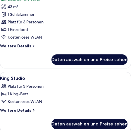
43 m²
1 Schlafzimmer
Platz für 3 Personen
1 Einzelbett
Kostenloses WLAN
Weitere
Weitere Details
Details
für
Daten auswählen und Preise sehen
Studio,
1 Einzelbett
Alle
Zimmersafe, Schreibtisch, Verdunkel
8
King Studio
Fotos
Platz für 3 Personen
für
1 King-Bett
King
Studio
Kostenloses WLAN
anzeigen
Weitere
Weitere Details
Details
für
Daten auswählen und Preise sehen
King
Studio