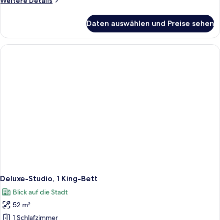
Weitere Details
Details
für
Daten auswählen und Preise sehen
Zimmer,
2 Schlafzimmer
Deluxe-Studio, 1 King-Bett
Blick auf die Stadt
52 m²
1 Schlafzimmer