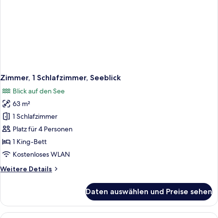
Zimmer, 1 Schlafzimmer, Seeblick
Blick auf den See
63 m²
1 Schlafzimmer
Platz für 4 Personen
1 King-Bett
Kostenloses WLAN
Weitere
Weitere Details
Details
für
Daten auswählen und Preise sehen
Zimmer,
1
Schlafzimmer,