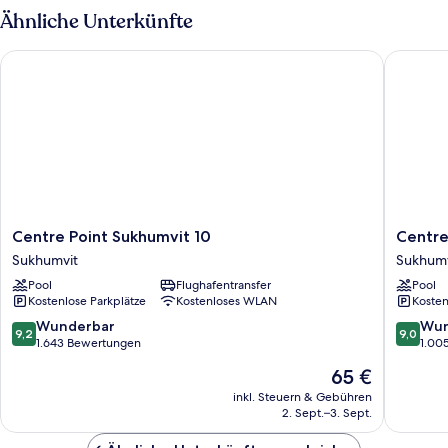
Studio
Ähnliche Unterkünfte
Centre Point Sukhumvit 10
Centre P
Centre
Centre
Centre Point Sukhumvit 10
Centre
Point
Point
Sukhumvit
Sukhumv
Sukhumvit
Sukhumv
Pool
Flughafentransfer
Pool
10
Thong
Kostenlose Parkplätze
Kostenloses WLAN
Kosten
Sukhumvit
Lo
Sukhumv
9.2
9.0
Wunderbar
Wun
9,2
9,0
von
von
1.643 Bewertungen
1.00
10,
10,
Der
65 €
Wunderbar,
Wunder
Preis
1.643
1.005
inkl. Steuern & Gebühren
beträgt
2. Sept.–3. Sept.
Bewertungen
Bewert
65 €