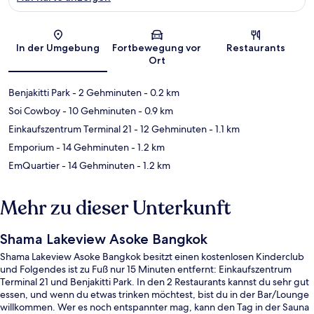
Karte
In der Umgebung
Fortbewegung vor
Restaurants
Ort
Benjakitti Park
- 2 Gehminuten
- 0.2 km
Soi Cowboy
- 10 Gehminuten
- 0.9 km
Einkaufszentrum Terminal 21
- 12 Gehminuten
- 1.1 km
Emporium
- 14 Gehminuten
- 1.2 km
EmQuartier
- 14 Gehminuten
- 1.2 km
Mehr zu dieser Unterkunft
Shama Lakeview Asoke Bangkok
Shama Lakeview Asoke Bangkok besitzt einen kostenlosen Kinderclub
und Folgendes ist zu Fuß nur 15 Minuten entfernt: Einkaufszentrum
Terminal 21 und Benjakitti Park. In den 2 Restaurants kannst du sehr gut
essen, und wenn du etwas trinken möchtest, bist du in der Bar/Lounge
willkommen. Wer es noch entspannter mag, kann den Tag in der Sauna