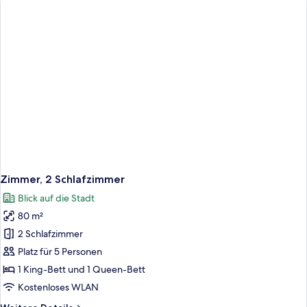
Seeblick
Zimmer, 2 Schlafzimmer
Blick auf die Stadt
80 m²
2 Schlafzimmer
Platz für 5 Personen
1 King-Bett und 1 Queen-Bett
Kostenloses WLAN
Weitere