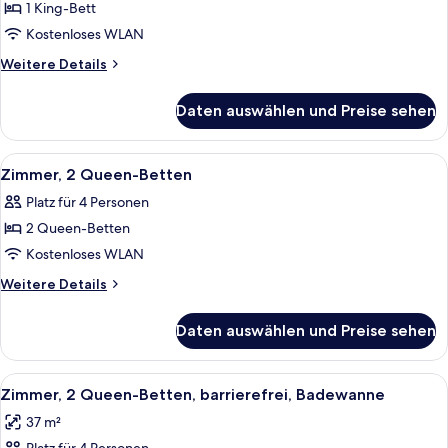
1 King-
1 King-Bett
Bett,
Kostenloses WLAN
barrierefrei
Weitere
Weitere Details
(Hearing)
Details
anzeigen
für
Daten auswählen und Preise sehen
Zimmer,
1 King-
Bett,
Alle
Ein Hotelzimmer mit zwei Betten, ein
7
barrierefrei
Zimmer, 2 Queen-Betten
Fotos
(Hearing)
Platz für 4 Personen
für
2 Queen-Betten
Zimmer,
2 Queen-
Kostenloses WLAN
Betten
Weitere
Weitere Details
anzeigen
Details
für
Daten auswählen und Preise sehen
Zimmer,
2 Queen-
Betten
Alle
Ein Hotelzimmer mit zwei Betten, ein
5
Zimmer, 2 Queen-Betten, barrierefrei, Badewanne
Fotos
37 m²
für