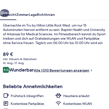
Rock
West
rück
Weiter
35+
Übersicht
Zimmer
Lage
Richtlinien
Übernachte im Tru by Hilton Little Rock West, um nur 15
Autominuten hiervon entfernt zu sein: Baptist Health und University
of Arkansas for Medical Sciences. Im Fitnessbereich kannst du Sport
treiben und dich auf Gratisleistungen wie WLAN und Parkplätze
ohne Service freuen. Täglich von 06:00 Uhr bis 10:00 Uhr wird ein
im Preis inbegriffenes Frühstücksbuffet serviert. Das hilfsbereite
Personal und das Frühstück erhalten tolle Bewertungen von
Der
89 €
anderen Reisenden.
aktuelle
inkl. Steuern & Gebühren
Preis
16. Aug.–17. Aug.
Lobby
beträgt
Bewertungen
Wunderbar
9,2
Alle 1.010 Bewertungen anzeigen
89 €.
9,2 von 10.
Beliebte Annehmlichkeiten
Frühstück inbegriffen
Haustiere erlaubt
Kostenlose Parkplätze
Kostenloses WLAN