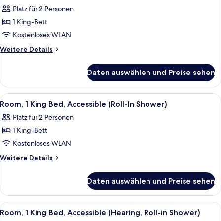
Fotos
(Hearing)
Platz für 2 Personen
für
1 King-Bett
Room,
1
Kostenloses WLAN
King
Weitere
Weitere Details
Bed
Details
für
anzeigen
Daten auswählen und Preise sehen
Room,
1
King
Alle
Ein Hotelzimmer mit Bett, Schreibtisc
5
Bed
Room, 1 King Bed, Accessible (Roll-In Shower)
Fotos
Platz für 2 Personen
für
1 King-Bett
Room,
1
Kostenloses WLAN
King
Weitere
Weitere Details
Bed,
Details
für
Accessible
Daten auswählen und Preise sehen
Room,
(Roll-
1
In
King
Alle
Ein Hotelzimmer mit Bett, Schreibtisc
5
Shower)
Bed,
Room, 1 King Bed, Accessible (Hearing, Roll-in Shower)
Fotos
Accessible