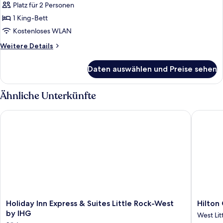
anzeigen
Platz für 2 Personen
(Roll-
für
In
1 King-Bett
Room,
Shower)
1
Kostenloses WLAN
King
Weitere
Weitere Details
Bed,
Details
für
Accessible
Daten auswählen und Preise sehen
Room,
(Hearing,
1
Roll-
King
Ähnliche Unterkünfte
in
Bed,
Accessible
Shower)
Holiday Inn Express & Suites Little Rock-West by IHG
Hilton G
(Hearing,
anzeigen
Roll-
in
Shower)
Holiday
Hilton
Holiday Inn Express & Suites Little Rock-West
Hilton
Inn
Garden
by IHG
West Lit
Express
Inn