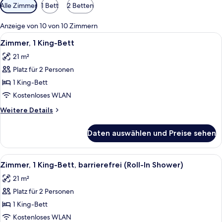
Verfügbare
Alle Zimmer
1 Bett
2 Betten
Filter
für
Anzeige von 10 von 10 Zimmern
Zimmer
Alle
Ein Hotelzimmer mit einem Bett, einem
7
Zimmer, 1 King-Bett
Fotos
21 m²
für
Platz für 2 Personen
Zimmer,
1 King-
1 King-Bett
Bett
Kostenloses WLAN
anzeigen
Weitere
Weitere Details
Details
für
Daten auswählen und Preise sehen
Zimmer,
1 King-
Bett
Alle
Ein modernes Hotelzimmer mit einem g
5
Zimmer, 1 King-Bett, barrierefrei (Roll-In Shower)
Fotos
21 m²
für
Platz für 2 Personen
Zimmer,
1 King-
1 King-Bett
Bett,
Kostenloses WLAN