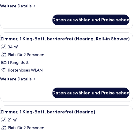
barrierefrei
Weitere
Weitere Details
(Roll-
Details
In
für
Daten auswählen und Preise sehen
Zimmer,
Shower)
1 King-
anzeigen
Bett,
Alle
Ein modernes Hotelzimmer mit einem g
5
barrierefrei
Zimmer, 1 King-Bett, barrierefrei (Hearing, Roll-in Shower)
Fotos
(Roll-
34 m²
In
für
Shower)
Platz für 2 Personen
Zimmer,
1 King-
1 King-Bett
Bett,
Kostenloses WLAN
barrierefrei
Weitere
Weitere Details
(Hearing,
Details
Roll-
für
Daten auswählen und Preise sehen
Zimmer,
in
1 King-
Shower)
Bett,
Alle
Ein modernes Hotelzimmer mit einem g
anzeigen
6
barrierefrei
Zimmer, 1 King-Bett, barrierefrei (Hearing)
Fotos
(Hearing,
21 m²
Roll-
für
in
Platz für 2 Personen
Zimmer,
Shower)