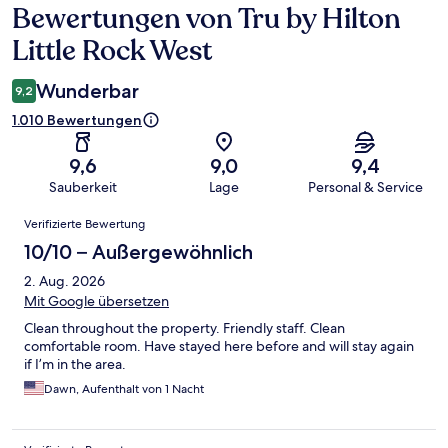
Bewertungen von Tru by Hilton
Bewertungen
Little Rock West
Wunderbar
9,2
1.010 Bewertungen
9,6
9,0
9,4
Sauberkeit
Lage
Personal & Service
Bewertungen
Verifizierte Bewertung
10/10 – Außergewöhnlich
2. Aug. 2026
Mit Google übersetzen
Clean throughout the property. Friendly staff. Clean
comfortable room. Have stayed here before and will stay again
if I’m in the area.
Dawn, Aufenthalt von 1 Nacht