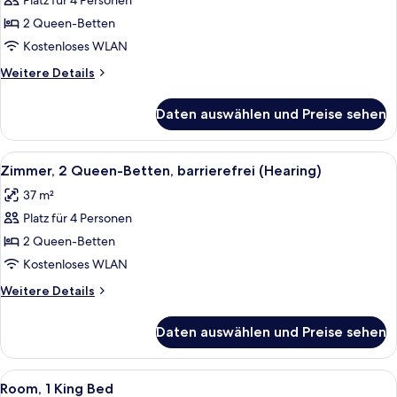
Platz für 4 Personen
Zimmer,
2 Queen-
2 Queen-Betten
Betten,
Kostenloses WLAN
barrierefrei,
Weitere
Weitere Details
Badewanne
Details
anzeigen
für
Daten auswählen und Preise sehen
Zimmer,
2 Queen-
Betten,
Alle
Ein Hotelzimmer mit zwei Betten, ein
6
barrierefrei,
Zimmer, 2 Queen-Betten, barrierefrei (Hearing)
Fotos
Badewanne
37 m²
für
Platz für 4 Personen
Zimmer,
2 Queen-
2 Queen-Betten
Betten,
Kostenloses WLAN
barrierefrei
Weitere
Weitere Details
(Hearing)
Details
anzeigen
für
Daten auswählen und Preise sehen
Zimmer,
2 Queen-
Betten,
Alle
Ein modernes Hotelzimmer mit zwei Be
7
barrierefrei
Room, 1 King Bed