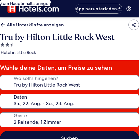
Zum Hauptinhalt springen
App herunterladen
Alle Unterkünfte anzeigen
Tru by Hilton Little Rock West
2.5-
Sterne-
Hotel in Little Rock
Unterkunft
Wähle deine Daten, um Preise zu sehen
Wo soll’s hingehen?
Daten
Gäste
Suchen