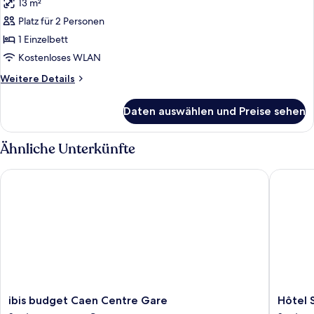
13 m²
für
Platz für 2 Personen
Doppelzimmer
anzeigen
1 Einzelbett
Kostenloses WLAN
Weitere
Weitere Details
Details
für
Daten auswählen und Preise sehen
Doppelzimmer
Ähnliche Unterkünfte
ibis budget Caen Centre Gare
Hôtel Sa
ibis
Hôtel
ibis budget Caen Centre Gare
Hôtel 
budget
Saint