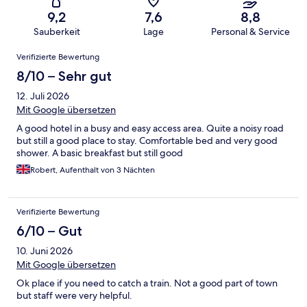
9,2
7,6
8,8
Sauberkeit
Lage
Personal & Service
Bewertungen
Verifizierte Bewertung
8/10 – Sehr gut
12. Juli 2026
Mit Google übersetzen
A good hotel in a busy and easy access area. Quite a noisy road
but still a good place to stay. Comfortable bed and very good
shower. A basic breakfast but still good
Robert, Aufenthalt von 3 Nächten
Verifizierte Bewertung
6/10 – Gut
10. Juni 2026
Mit Google übersetzen
Ok place if you need to catch a train. Not a good part of town
but staff were very helpful.