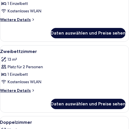
anzeigen
1 Einzelbett
Kostenloses WLAN
Weitere
Weitere Details
Details
für
Daten auswählen und Preise sehen
Einzelzimmer
Alle
Ein Hotelzimmer mit zwei Einzelbette
5
Zweibettzimmer
Fotos
13 m²
für
Platz für 2 Personen
Zweibettzimmer
anzeigen
1 Einzelbett
Kostenloses WLAN
Weitere
Weitere Details
Details
für
Daten auswählen und Preise sehen
Zweibettzimmer
Alle
Ein ordentlich bezogenes Bett mit Kop
5
Doppelzimmer
Fotos