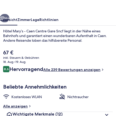
Centre
Gare
rück
Weiter
Sncf
16+
Übersicht
Zimmer
Lage
Richtlinien
Hôtel Mary’s - Caen Centre Gare Sncf liegt in der Nähe eines
Bahnhofs und garantiert einen wunderbaren Aufenthalt in Caen.
Andere Reisende loben das hilfsbereite Personal.
Der
67 €
aktuelle
inkl. Steuern & Gebühren
Preis
18. Aug.–19. Aug.
beträgt
Bewertungen
Hervorragend
8,6
Alle 239 Bewertungen anzeigen
67 €.
8,6 von 10.
Zimmerservice
Beliebte Annehmlichkeiten
Kostenloses WLAN
Nichtraucher
Alle anzeigen
Wichtigste Merkmale
(12)