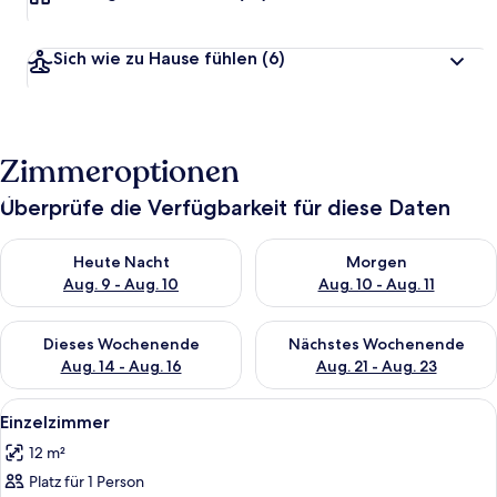
Sich wie zu Hause fühlen
(6)
Zimmeroptionen
Überprüfe die Verfügbarkeit für diese Daten
Überprüfe die Verfügbarkeit für heute Nacht, Aug. 9 - Aug. 10
Überprüfe die Verfügbarkeit fü
Heute Nacht
Morgen
Aug. 9 - Aug. 10
Aug. 10 - Aug. 11
Überprüfe die Verfügbarkeit für dieses Wochenende, Aug. 14 -
Überprüfe die Verfügbarkeit f
Dieses Wochenende
Nächstes Wochenende
Aug. 14 - Aug. 16
Aug. 21 - Aug. 23
Alle
Ein Hotelzimmer mit einem Bett, Nach
4
Einzelzimmer
Fotos
12 m²
für
Platz für 1 Person
Einzelzimmer