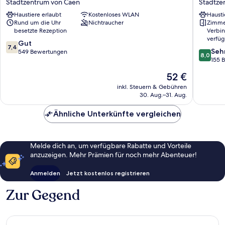
Stadtzentrum von Caen
Stadtze
Caen
Etienne
Haustiere erlaubt
Kostenloses WLAN
Hausti
Centre
Stadtze
Rund um die Uhr
Nichtraucher
Zimme
Gare
von
besetzte Rezeption
Verbi
Stadtzentrum
Caen
verfüg
7.4
von
Gut
7,4
8.0
Seh
von
Caen
549 Bewertungen
8,0
von
155 
10,
10,
Gut,
Der
52 €
Sehr
549
Preis
gut,
inkl. Steuern & Gebühren
Bewertungen
beträgt
30. Aug.–31. Aug.
155
52 €
Bewert
Ähnliche Unterkünfte vergleichen
Melde dich an, um verfügbare Rabatte und Vorteile
anzuzeigen. Mehr Prämien für noch mehr Abenteuer!
Anmelden
Jetzt kostenlos registrieren
Zur Gegend