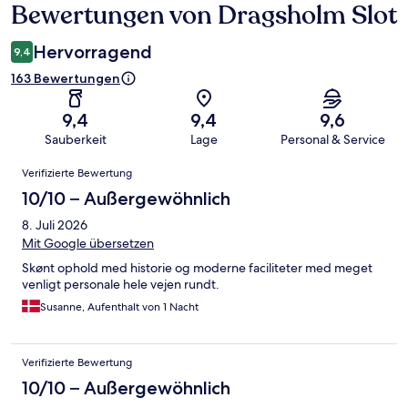
Bewertungen von Dragsholm Slot
Bewertungen
Hervorragend
9,4
163 Bewertungen
9,4
9,4
9,6
Sauberkeit
Lage
Personal & Service
Bewertungen
Verifizierte Bewertung
10/10 – Außergewöhnlich
8. Juli 2026
Mit Google übersetzen
Skønt ophold med historie og moderne faciliteter med meget
venligt personale hele vejen rundt.
Susanne, Aufenthalt von 1 Nacht
Verifizierte Bewertung
10/10 – Außergewöhnlich