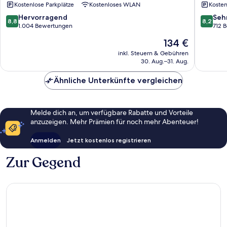
Kostenlose Parkplätze
Kostenloses WLAN
Kosten
8.8
8.2
Hervorragend
Seh
8,8
8,2
von
von
1.004 Bewertungen
712 
10,
10,
Der
134 €
Hervorragend,
Sehr
Preis
1.004
gut,
inkl. Steuern & Gebühren
beträgt
30. Aug.–31. Aug.
Bewertungen
712
134 €
Bewert
Ähnliche Unterkünfte vergleichen
Melde dich an, um verfügbare Rabatte und Vorteile
anzuzeigen. Mehr Prämien für noch mehr Abenteuer!
Anmelden
Jetzt kostenlos registrieren
Zur Gegend