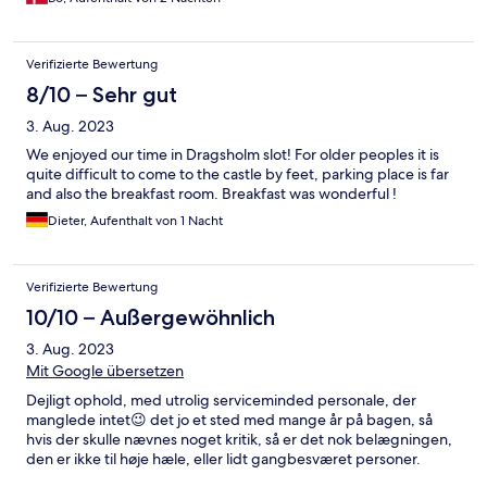
Verifizierte Bewertung
8/10 – Sehr gut
3. Aug. 2023
We enjoyed our time in Dragsholm slot! For older peoples it is
quite difficult to come to the castle by feet, parking place is far
and also the breakfast room. Breakfast was wonderful !
Dieter, Aufenthalt von 1 Nacht
Verifizierte Bewertung
10/10 – Außergewöhnlich
3. Aug. 2023
Mit Google übersetzen
Dejligt ophold, med utrolig serviceminded personale, der
manglede intet😉 det jo et sted med mange år på bagen, så
hvis der skulle nævnes noget kritik, så er det nok belægningen,
den er ikke til høje hæle, eller lidt gangbesværet personer.