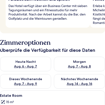
Das Hotel verfügt über ein Business Center mit sieben
Erlebe k
Tagungsräumen und ein Fitnessstudio für mehr
Michelin
Produktivität. Nach der Arbeit kannst du die Bar, den
Köstlich
Golfplatz und die Weintouren genießen.
fängt de
Romanti
Zimmeroptionen
Überprüfe die Verfügbarkeit für diese Daten
Überprüfe die Verfügbarkeit für heute Nacht, Aug. 6 - Aug. 7.
Überprüfe die Verfügbarkeit f
Heute Nacht
Morgen
Aug. 6 - Aug. 7
Aug. 7 - Aug. 8
Überprüfe die Verfügbarkeit für dieses Wochenende, Aug. 7 - 
Überprüfe die Verfügbarkeit f
Dieses Wochenende
Nächstes Wochenende
Aug. 7 - Aug. 9
Aug. 14 - Aug. 16
Alle
Ein Schlafzimmer mit Bett, Nachttischl
6
Estate Room
Fotos
15 m²
für