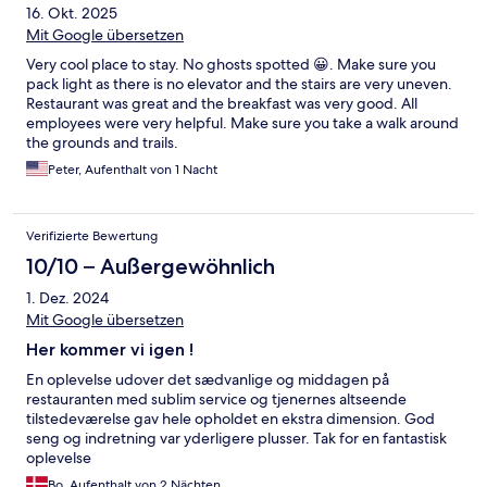
16. Okt. 2025
Mit Google übersetzen
Very cool place to stay. No ghosts spotted 😀. Make sure you
pack light as there is no elevator and the stairs are very uneven.
Restaurant was great and the breakfast was very good. All
employees were very helpful. Make sure you take a walk around
the grounds and trails.
Peter, Aufenthalt von 1 Nacht
Verifizierte Bewertung
10/10 – Außergewöhnlich
1. Dez. 2024
Mit Google übersetzen
Her kommer vi igen !
En oplevelse udover det sædvanlige og middagen på
restauranten med sublim service og tjenernes altseende
tilstedeværelse gav hele opholdet en ekstra dimension. God
seng og indretning var yderligere plusser. Tak for en fantastisk
oplevelse
Bo, Aufenthalt von 2 Nächten