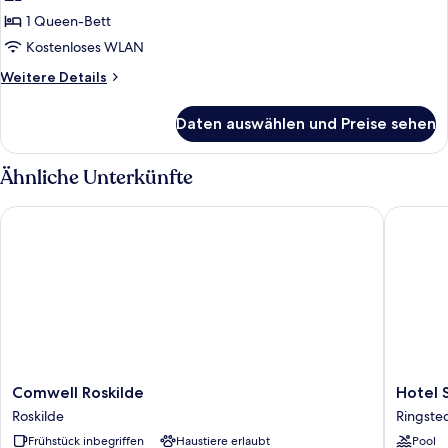
Room
1 Queen-Bett
anzeigen
Kostenloses WLAN
Weitere
Weitere Details
Details
für
Daten auswählen und Preise sehen
Castle
Room
Ähnliche Unterkünfte
Comwell Roskilde
Hotel Sø
Comwell
Hotel
Comwell Roskilde
Hotel 
Roskilde
Sørup
Roskilde
Ringste
Roskilde
Herrega
Frühstück inbegriffen
Haustiere erlaubt
Pool
Ringste