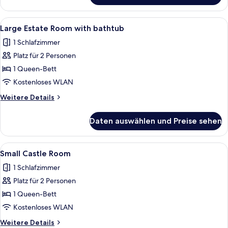
Room
with
Alle
Ein Hotelzimmer mit einem Bett, einem
7
bathtub
Large Estate Room with bathtub
Fotos
1 Schlafzimmer
für
Platz für 2 Personen
Large
Estate
1 Queen-Bett
Room
Kostenloses WLAN
with
Weitere
Weitere Details
bathtub
Details
anzeigen
für
Daten auswählen und Preise sehen
Large
Estate
Room
Alle
Ein Schlafzimmer mit einem Bett, zwei
4
with
Small Castle Room
Fotos
bathtub
1 Schlafzimmer
für
Platz für 2 Personen
Small
Castle
1 Queen-Bett
Room
Kostenloses WLAN
anzeigen
Weitere
Weitere Details