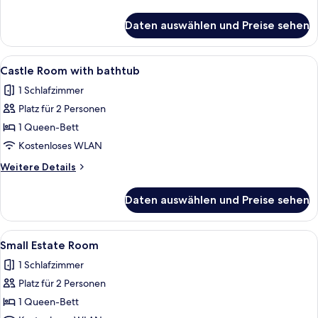
Details
für
Daten auswählen und Preise sehen
Small
Castle
Room
Alle
Ein Schlafzimmer mit einem großen Be
4
Castle Room with bathtub
Fotos
1 Schlafzimmer
für
Platz für 2 Personen
Castle
Room
1 Queen-Bett
with
Kostenloses WLAN
bathtub
Weitere
Weitere Details
anzeigen
Details
für
Daten auswählen und Preise sehen
Castle
Room
with
Alle
Ein Schlafzimmer mit Bett, Fernseher 
5
bathtub
Small Estate Room
Fotos
1 Schlafzimmer
für
Platz für 2 Personen
Small
Estate
1 Queen-Bett