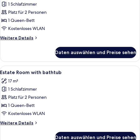
1 Schlafzimmer
Estate
Room
Platz für 2 Personen
anzeigen
1 Queen-Bett
Kostenloses WLAN
Weitere
Weitere Details
Details
für
Daten auswählen und Preise sehen
Estate
Room
Alle
Ein Hotelzimmer mit einem großen Bett
6
Estate Room with bathtub
Fotos
17 m²
für
1 Schlafzimmer
Estate
Room
Platz für 2 Personen
with
1 Queen-Bett
bathtub
Kostenloses WLAN
anzeigen
Weitere
Weitere Details
Details
für
Daten auswählen und Preise sehen
Estate