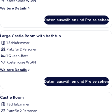
Room
Kostenloses WLAN
anzeigen
Weitere
Weitere Details
Details
für
Daten auswählen und Preise sehen
Small
Estate
Room
Alle
Ein Himmelsbett mit Baldachin, ein Nac
4
Large Castle Room with bathtub
Fotos
1 Schlafzimmer
für
Platz für 2 Personen
Large
Castle
1 Queen-Bett
Room
Kostenloses WLAN
with
Weitere
Weitere Details
bathtub
Details
anzeigen
für
Daten auswählen und Preise sehen
Large
Castle
Room
Alle
Ein Schlafzimmer mit einem großen Bet
5
with
Castle Room
Fotos
bathtub
1 Schlafzimmer
für
Platz für 2 Personen
Castle