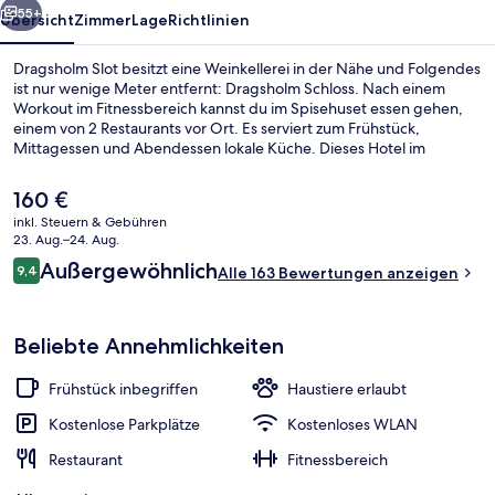
55+
Übersicht
Zimmer
Lage
Richtlinien
Dragsholm Slot besitzt eine Weinkellerei in der Nähe und Folgendes
ist nur wenige Meter entfernt: Dragsholm Schloss. Nach einem
Workout im Fitnessbereich kannst du im Spisehuset essen gehen,
einem von 2 Restaurants vor Ort. Es serviert zum Frühstück,
Mittagessen und Abendessen lokale Küche. Dieses Hotel im
luxuriösen Stil bietet als weitere Highlights eine Loungebar, eine
Snackbar sowie einen kostenlosen Fahrradverleih.
Der
160 €
aktuelle
inkl. Steuern & Gebühren
Preis
23. Aug.–24. Aug.
Fassade der Unterkunft
beträgt
Bewertungen
Außergewöhnlich
9,4
Alle 163 Bewertungen anzeigen
160 €.
9,4 von 10.
Beliebte Annehmlichkeiten
Frühstück inbegriffen
Haustiere erlaubt
Kostenlose Parkplätze
Kostenloses WLAN
Restaurant
Fitnessbereich