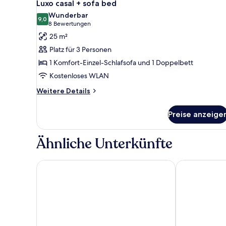
5
Luxo casal + sofa bed
Fotos
Wunderbar
für
9,0
9,0 von 10
(8
8 Bewertungen
Luxo
Bewertungen)
25 m²
casal
Platz für 3 Personen
+
1 Komfort-Einzel-Schlafsofa und 1 Doppelbett
sofa
Kostenloses WLAN
bed
anzeigen
Weitere
Weitere Details
Details
für
Preise anzeige
Luxo
casal
+
Ähnliche Unterkünfte
sofa
bed
Rota 44 Hotel
Oft Alfre Hot