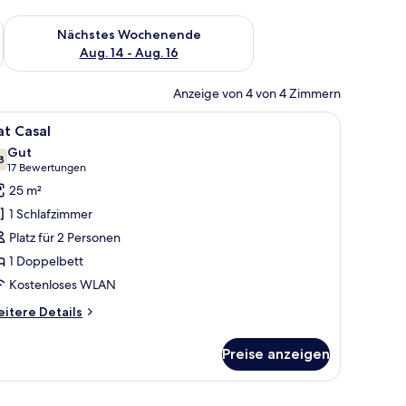
es Wochenende, Aug. 7 - Aug. 9.
Überprüfe die Verfügbarkeit für nächstes Wochenende, Aug. 1
Nächstes Wochenende
Aug. 14 - Aug. 16
Anzeige von 4 von 4 Zimmern
en Sofa.
n, einem Nachttisch mit Lampe und einem gerahmten Bild an der Wand.
le
Ein Zimmer mit einem Bett, einem Fernseher, e
5
at Casal
otos
Gut
ür
8
7,8 von 10
(17
17 Bewertungen
at
Bewertungen)
25 m²
asal
1 Schlafzimmer
nzeigen
Platz für 2 Personen
1 Doppelbett
Kostenloses WLAN
itere
itere Details
tails
r
Preise anzeigen
at
sal