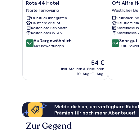
Rota
Oft
Rota 44 Hotel
Oft Alfre H
44
Alfre
Norte Ferroviario
Westlicher Be
Hotel
Hotels
Frühstück inbegriffen
Frühstück inb
Norte
Westlicher
Haustiere erlaubt
Haustiere erl
Ferroviario
Bereich
Kostenlose Parkplätze
Kostenlose P
Kostenloses WLAN
Kostenloses
9.6
8.4
Außergewöhnlich
Sehr gut
9,6
8,4
von
von
449 Bewertungen
1.010 Bewe
10,
10,
Außergewöhnlich,
Sehr
Der
54 €
449
gut,
Preis
Bewertungen
1.010
inkl. Steuern & Gebühren
beträgt
Bewertungen
10. Aug.–11. Aug.
54 €
Melde dich an, um verfügbare Rabat
Prämien für noch mehr Abenteuer!
Zur Gegend