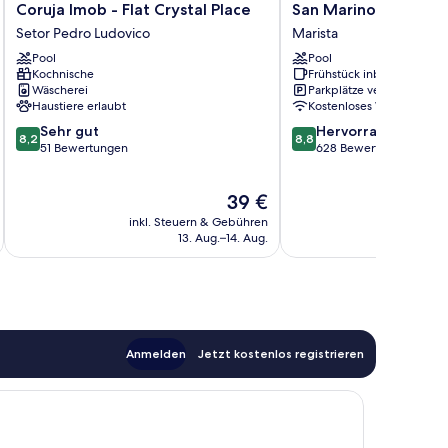
Coruja
San
Coruja Imob - Flat Crystal Place
San Marino Suite Ho
Imob
Marino
Setor Pedro Ludovico
Marista
-
Suite
Pool
Pool
Flat
Hotel
Kochnische
Frühstück inbegriffen
Crystal
Marista
Wäscherei
Parkplätze verfügbar
Place
Haustiere erlaubt
Kostenloses WLAN
Setor
8.2
8.8
Sehr gut
Hervorragend
Pedro
8,2
8,8
von
von
51 Bewertungen
628 Bewertungen
Ludovico
10,
10,
Sehr
Hervorragend,
Der
39 €
gut,
628
Preis
51
Bewertungen
inkl. Steuern & Gebühren
inkl. S
beträgt
Bewertungen
13. Aug.–14. Aug.
39 €
Anmelden
Jetzt kostenlos registrieren