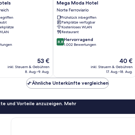
Mega
otels
Mega Moda Hotel
Moda
reich
Norte Ferroviario
Hotel
egriffen
Frühstück inbegriffen
Norte
aubt
Parkplätze verfügbar
Ferroviario
arkplätze
Kostenloses WLAN
 WLAN
Restaurant
8.8
Hervorragend
8,8
von
rtungen
1.002 Bewertungen
10,
Hervorragend,
Der
Der
53 €
40 €
1.002
Preis
Preis
Bewertungen
inkl. Steuern & Gebühren
inkl. Steuern & Gebühren
beträgt
beträgt
8. Aug.–9. Aug.
17. Aug.–18. Aug.
53 €
40 €
Ähnliche Unterkünfte vergleichen
te und Vorteile anzuzeigen. Mehr