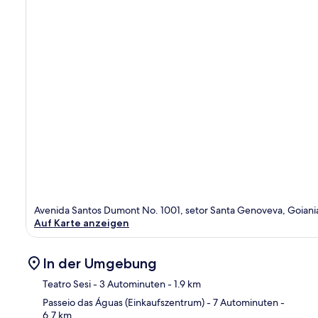
Avenida Santos Dumont No. 1001, setor Santa Genoveva, Goiani
Auf Karte anzeigen
In der Umgebung
Teatro Sesi
- 3 Autominuten
- 1.9 km
Passeio das Águas (Einkaufszentrum)
- 7 Autominuten
-
6.7 km