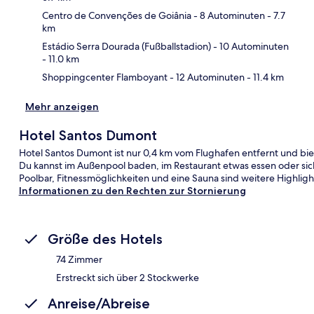
Kar
Centro de Convenções de Goiânia
- 8 Autominuten
- 7.7
km
Estádio Serra Dourada (Fußballstadion)
- 10 Autominuten
- 11.0 km
Shoppingcenter Flamboyant
- 12 Autominuten
- 11.4 km
Mehr anzeigen
Hotel Santos Dumont
Hotel Santos Dumont ist nur 0,4 km vom Flughafen entfernt und bie
Du kannst im Außenpool baden, im Restaurant etwas essen oder sic
Poolbar, Fitnessmöglichkeiten und eine Sauna sind weitere Highligh
Informationen zu den Rechten zur Stornierung
Größe des Hotels
74 Zimmer
Erstreckt sich über 2 Stockwerke
Anreise/Abreise