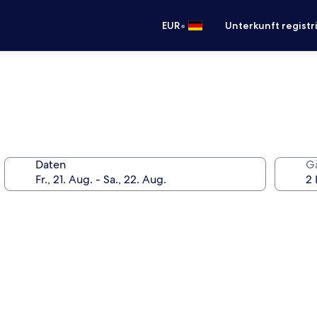
•
EUR
Unterkunft registr
Daten
G