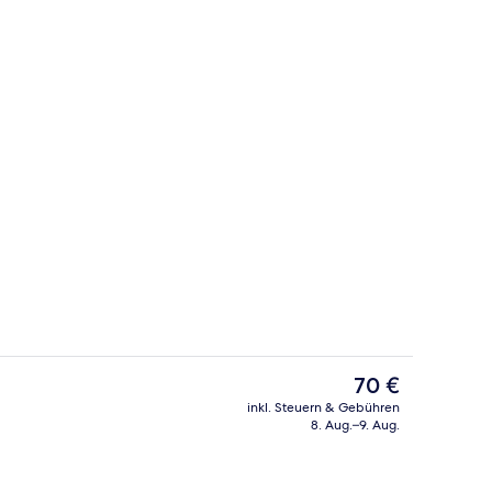
eich
Fitnesscenter
Der
70 €
aktuelle
inkl. Steuern & Gebühren
Preis
8. Aug.–9. Aug.
ibar, Zimmersafe, Schreibtisch, Verdunkelungsvorhänge
Fassade der Unterkunft
beträgt
70 €.