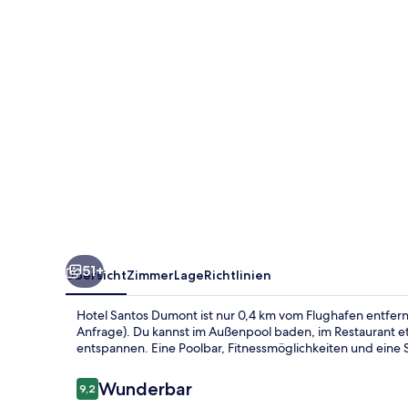
51+
Übersicht
Zimmer
Lage
Richtlinien
Hotel Santos Dumont ist nur 0,4 km vom Flughafen entfern
Anfrage). Du kannst im Außenpool baden, im Restaurant et
entspannen. Eine Poolbar, Fitnessmöglichkeiten und eine S
Bewertungen
Wunderbar
9,2
9,2 von 10.