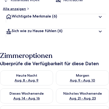
Kostenloses WLAN
Nichtraucher
t
e
Alle anzeigen
t
Wichtigste Merkmale
(6)
Sich wie zu Hause fühlen
(6)
Zimmeroptionen
Überprüfe die Verfügbarkeit für diese Daten
Überprüfe die Verfügbarkeit für heute Nacht, Aug. 8 - Aug. 9.
Überprüfe die Verfügbarkeit f
Heute Nacht
Morgen
Aug. 8 - Aug. 9
Aug. 9 - Aug. 10
Überprüfe die Verfügbarkeit für dieses Wochenende, Aug. 14 -
Überprüfe die Verfügbarkeit f
Dieses Wochenende
Nächstes Wochenende
Aug. 14 - Aug. 16
Aug. 21 - Aug. 23
Alle
Ein kleiner, ordentlicher Raum mit ei