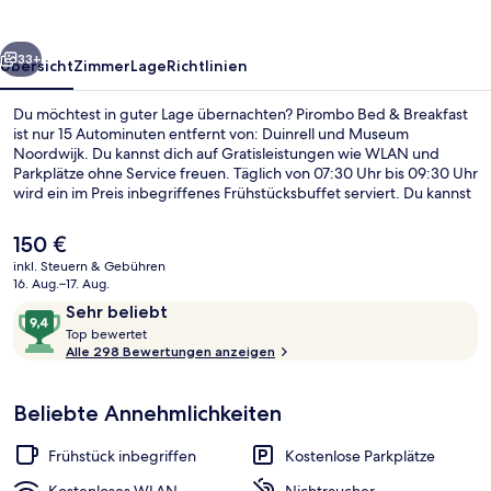
rück
Weiter
33+
Übersicht
Zimmer
Lage
Richtlinien
Du möchtest in guter Lage übernachten? Pirombo Bed & Breakfast
ist nur 15 Autominuten entfernt von: Duinrell und Museum
Noordwijk. Du kannst dich auf Gratisleistungen wie WLAN und
Parkplätze ohne Service freuen. Täglich von 07:30 Uhr bis 09:30 Uhr
wird ein im Preis inbegriffenes Frühstücksbuffet serviert. Du kannst
dich auf eine Terrasse und einen Garten freuen. Die Zimmer sind
mit Kühlschränken und Mikrowellen versehen. Andere Reisende
Der
150 €
mögen das hilfsbereite Personal und die fußgängerfreundliche
aktuelle
inkl. Steuern & Gebühren
Lage.
Preis
16. Aug.–17. Aug.
Strand
beträgt
Bewertungen
9,4
Sehr beliebt
150 €.
T
von
Top bewertet
o
Alle 298 Bewertungen anzeigen
10,
p
Sehr
beliebt
Beliebte Annehmlichkeiten
b
e
w
Frühstück inbegriffen
Kostenlose Parkplätze
e
r