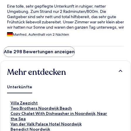
Eine tolle, sehr gepflegte Unterkunft in ruhiger, netter
Umgebung. Zum Strand nur 2 Radminuten/800m. Die
Gastgeber sind sehr nett und total hilfsbereit, das sehr gute
Frühstück liebevoll zubereitet. Unser Zimmer war sehr klein aber
wir hatten nur Sonne und waren den ganzen Tag unterwegs, wir
kommen wieder😊😊😊
Manfred, Aufenthalt von 2 Nächten
Alle 298 Bewertungen anzeigen
Mehr entdecken
Unterkünfte
L
Villa Zeezicht
i
L
Two Brothers Noordwijk Beach
n
i
L
Cozy Chalet With Dishwasher in Noordwijk, Near
k
n
i
the Sea
,
k
n
L
Van der Valk Palace Hotel Noordwijk
d
,
k
i
L
Benedict Noordwijk