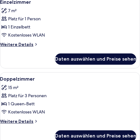
5
Einzelzimmer
Fotos
7 m²
für
Platz für 1 Person
Einzelzimmer
anzeigen
1 Einzelbett
Kostenloses WLAN
Weitere
Weitere Details
Details
für
Daten auswählen und Preise sehen
Einzelzimmer
Alle
Ein Schlafzimmer mit zwei Betten, ges
7
Doppelzimmer
Fotos
15 m²
für
Platz für 3 Personen
Doppelzimmer
anzeigen
1 Queen-Bett
Kostenloses WLAN
Weitere
Weitere Details
Details
für
Daten auswählen und Preise sehen
Doppelzimmer