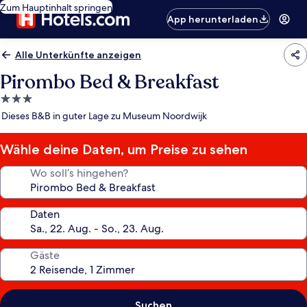
Zum Hauptinhalt springen
App herunterladen
Alle Unterkünfte anzeigen
Pirombo Bed & Breakfast
3.0-
Sterne-
Dieses B&B in guter Lage zu Museum Noordwijk
Unterkunft
Wähle deine Daten, um Preise zu sehen
Wo soll’s hingehen?
Daten
Gäste
Suchen