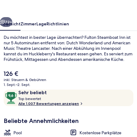
rück
Weiter
72+
Übersicht
Zimmer
Lage
Richtlinien
Du möchtest in bester Lage übernachten? Fulton Steamboat Inn ist
nur 5 Autominuten entfernt von: Dutch Wonderland und American
Music Theatre Lancaster. Nach einer Abkühlung im Innenpool
kannst du im Huckleberry's Restaurant essen gehen. Es serviert zum
Frühstück, Mittagessen und Abendessen amerikanische Küche.
Anderen Reisenden gefallen der Pool und das hilfsbereite Personal
sehr gut.
Der
126 €
aktuelle
inkl. Steuern & Gebühren
Preis
1. Sept.–2. Sept.
Blick von der Unterkunft
beträgt
Bewertungen
9,6
Sehr beliebt
126 €.
T
von
Top bewertet
o
Alle 1.007 Bewertungen anzeigen
10,
p
Sehr
beliebt
Beliebte Annehmlichkeiten
b
e
w
Pool
Kostenlose Parkplätze
e