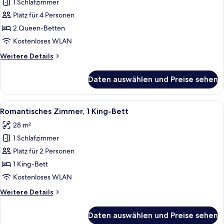
1 Schlafzimmer
Standardzimmer,
2 Queen-
Platz für 4 Personen
Betten
2 Queen-Betten
anzeigen
Kostenloses WLAN
Weitere
Weitere Details
Details
für
Daten auswählen und Preise sehen
Standardzimmer,
2 Queen-
Betten
Alle
Ein Hotelzimmer mit einem großen Be
8
Romantisches Zimmer, 1 King-Bett
Fotos
28 m²
für
1 Schlafzimmer
Romantisches
Zimmer,
Platz für 2 Personen
1 King-
1 King-Bett
Bett
Kostenloses WLAN
anzeigen
Weitere
Weitere Details
Details
für
Daten auswählen und Preise sehen
Romantisches