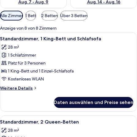
Aug. 7 - Aug. 9
Aug. 14 - Aug. 16
Verfügbare
Alle Zimmer
1 Bett
2 Betten
Über 3 Betten
Filter
für
Anzeige von 8 von 8 Zimmern
Zimmer
Alle
Ein Hotelzimmer mit einem großen Bett
4
Standardzimmer, 1 King-Bett und Schlafsofa
Fotos
28 m²
für
1 Schlafzimmer
Standardzimmer,
1 King-
Platz für 3 Personen
Bett
1 King-Bett und 1 Einzel-Schlafsofa
und
Kostenloses WLAN
Schlafsofa
Weitere
Weitere Details
anzeigen
Details
für
Daten auswählen und Preise sehen
Standardzimmer,
1 King-
Bett
Alle
Ein Hotelzimmer mit zwei Betten, jewe
4
und
Standardzimmer, 2 Queen-Betten
Fotos
Schlafsofa
28 m²
für