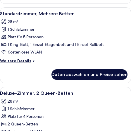
Zimmer,
1 King-
Alle
Ein Hotelzimmer mit Bett, Schreibtisc
9
Bett
Standardzimmer, Mehrere Betten
Fotos
28 m²
für
1 Schlafzimmer
Standardzimmer,
Mehrere
Platz für 5 Personen
Betten
1 King-Bett, 1 Einzel-Etagenbett und 1 Einzel-Rollbett
anzeigen
Kostenloses WLAN
Weitere
Weitere Details
Details
für
Daten auswählen und Preise sehen
Standardzimmer,
Mehrere
Betten
Alle
Ein Hotelzimmer mit zwei Betten, eine
5
Deluxe-Zimmer, 2 Queen-Betten
Fotos
28 m²
für
1 Schlafzimmer
Deluxe-
Zimmer,
Platz für 4 Personen
2 Queen-
2 Queen-Betten
Betten