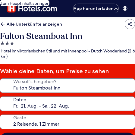
Zum Hauptinhalt springen
App herunterladen
Alle Unterkünfte anzeigen
Fulton Steamboat Inn
3.0-
Sterne-
Hotel im viktorianischen Stil und mit Innenpool - Dutch Wonderland (2,6
Unterkunft
km)
Wähle deine Daten, um Preise zu sehen
Wo soll’s hingehen?
Daten
Gäste