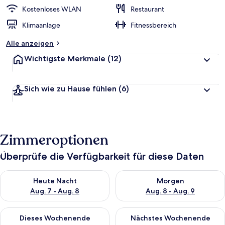
r
Kostenloses WLAN
Restaurant
t
Klimaanlage
Fitnessbereich
e
t
Alle anzeigen
Wichtigste Merkmale
(12)
Sich wie zu Hause fühlen
(6)
Zimmeroptionen
Überprüfe die Verfügbarkeit für diese Daten
Überprüfe die Verfügbarkeit für heute Nacht, Aug. 7 - Aug. 8.
Überprüfe die Verfügbarkeit f
Heute Nacht
Morgen
Aug. 7 - Aug. 8
Aug. 8 - Aug. 9
Überprüfe die Verfügbarkeit für dieses Wochenende, Aug. 7 - 
Überprüfe die Verfügbarkeit f
Dieses Wochenende
Nächstes Wochenende