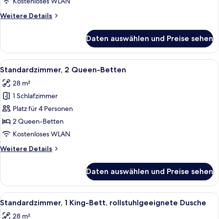
Kostenloses WLAN
anzeigen
Weitere
Weitere Details
Details
für
Daten auswählen und Preise sehen
Deluxe-
Zimmer,
2 Queen-
Alle
Ein Hotelzimmer mit zwei Betten, eine
5
Betten
Standardzimmer, 2 Queen-Betten
Fotos
28 m²
für
1 Schlafzimmer
Standardzimmer,
2 Queen-
Platz für 4 Personen
Betten
2 Queen-Betten
anzeigen
Kostenloses WLAN
Weitere
Weitere Details
Details
für
Daten auswählen und Preise sehen
Standardzimmer,
2 Queen-
Betten
Alle
Ein Hotelzimmer mit einem großen Bet
3
Standardzimmer, 1 King-Bett, rollstuhlgeeignete Dusche
Fotos
28 m²