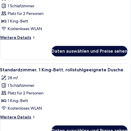
für
1 Schlafzimmer
Standardzimmer,
1 King-
Platz für 2 Personen
Bett,
1 King-Bett
rollstuhlgeeignete
Kostenloses WLAN
Dusche
Weitere
Weitere Details
anzeigen
Details
für
Daten auswählen und Preise sehen
Standardzimmer,
1 King-
Bett,
Alle
Ein Hotelzimmer mit einem Bett, zwei
1
rollstuhlgeeignete
Standardzimmer, 1 King-Bett, rollstuhlgeeignete Dusche
Fotos
Dusche
28 m²
für
1 Schlafzimmer
Standardzimmer,
1 King-
Platz für 2 Personen
Bett,
1 King-Bett
rollstuhlgeeignete
Kostenloses WLAN
Dusche
Weitere
Weitere Details
anzeigen
Details
für
Daten auswählen und Preise sehen