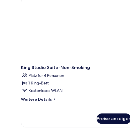
(Hearing)
King Studio Suite-Non-Smoking
Platz für 4 Personen
1 King-Bett
Kostenloses WLAN
Weitere
Weitere Details
Details
für
King
Preise anzeige
Studio
Suite-