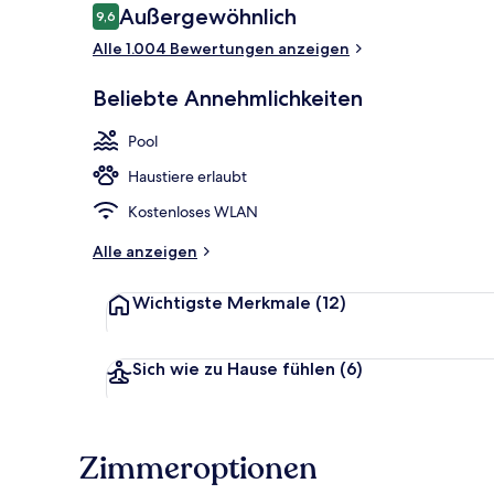
Bewertungen
Außergewöhnlich
9,6
9,6 von 10.
Alle 1.004 Bewertungen anzeigen
Terrasse/Pati
Beliebte Annehmlichkeiten
Pool
Haustiere erlaubt
Kostenloses WLAN
Alle anzeigen
Wichtigste Merkmale
(12)
Sich wie zu Hause fühlen
(6)
Zimmeroptionen