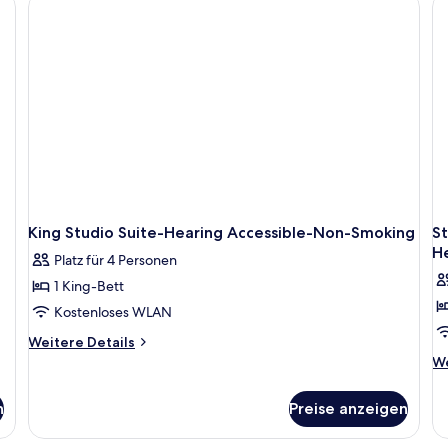
(H
barrierefrei,
Badewanne
(Mobility
&
Hearing)
King Studio Suite-Hearing Accessible-Non-Smoking
St
H
Platz für 4 Personen
1 King-Bett
Kostenloses WLAN
Weitere
Weitere Details
Details
We
We
für
De
King
fü
n
Preise anzeigen
Studio
St
Suite-
Wi