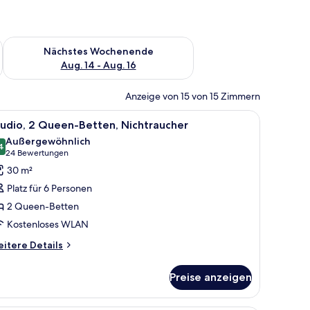
es Wochenende, Aug. 7 - Aug. 9.
Überprüfe die Verfügbarkeit für nächstes Wochenende, Aug. 1
Nächstes Wochenende
Aug. 14 - Aug. 16
Anzeige von 15 von 15 Zimmern
Stuhl und zwei Lampen.
a, einem orangefarbenen Sessel, einem kleinen orangefarbenen Hocker, ein
le
Eine moderne Küche mit dunklen Schränken, e
6
udio, 2 Queen-Betten, Nichtraucher
otos
Außergewöhnlich
ür
4
9,4 von 10
(24
24 Bewertungen
tudio,
Bewertungen)
30 m²
 Queen-
Platz für 6 Personen
etten,
2 Queen-Betten
ichtraucher
Kostenloses WLAN
nzeigen
itere
itere Details
tails
r
Preise anzeigen
udio,
Queen-
tten,