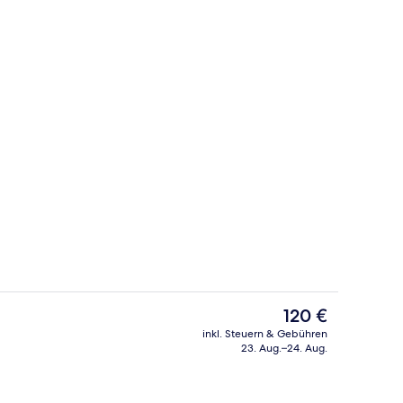
Lobby
Der
120 €
aktuelle
inkl. Steuern & Gebühren
Preis
23. Aug.–24. Aug.
ch
Terrasse/Patio
beträgt
120 €.