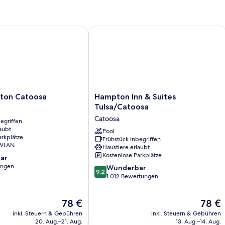
Hearing
1
Accessible-
Ki
Non-
Be
Smoking
Ro
on Catoosa
Hampton Inn & Suites Tulsa/Catoosa
In
Sh
Mo
A
He
Ac
N
Hampton
lton Catoosa
Hampton Inn & Suites
Sm
Inn
Tulsa/Catoosa
&
Catoosa
egriffen
Suites
aubt
Tulsa/Catoosa
Pool
arkplätze
Frühstück inbegriffen
Catoosa
 WLAN
Haustiere erlaubt
Kostenlose Parkplätze
ar
ungen
9.2
Wunderbar
9,2
von
1.012 Bewertungen
10,
Wunderbar,
Der
Der
78 €
78 €
1.012
Preis
Preis
Bewertungen
inkl. Steuern & Gebühren
inkl. Steuern & Gebühren
beträgt
beträgt
20. Aug.–21. Aug.
13. Aug.–14. Aug.