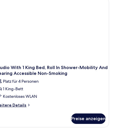
earing)
udio With 1 King Bed, Roll In Shower-Mobility And
earing Accessible Non-Smoking
Platz für 4 Personen
1 King-Bett
Kostenloses WLAN
itere
itere Details
tails
r
Preise anzeigen
udio
th