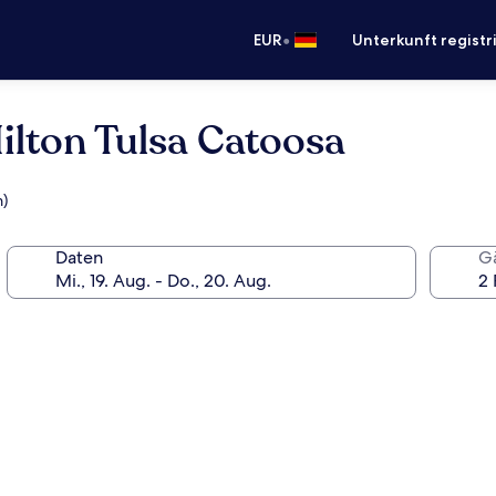
•
EUR
Unterkunft registr
lton Tulsa Catoosa
m)
Daten
G