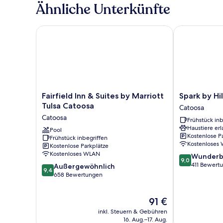
Non-
Ähnliche Unterkünfte
Smoking
Fairfield Inn & Suites by Marriott Tulsa Catoosa
Spark by Hilt
Fairfield
Spark
Fairfield Inn & Suites by Marriott
Spark by Hi
Inn
by
Tulsa Catoosa
Catoosa
&
Hilton
Catoosa
Frühstück inb
Suites
Catoosa
Haustiere erl
by
Pool
Catoosa
Kostenlose P
Frühstück inbegriffen
Marriott
Kostenloses
Kostenlose Parkplätze
Tulsa
Kostenloses WLAN
9.0
Wunderb
Catoosa
9,0
von
411 Bewert
9.4
Catoosa
Außergewöhnlich
9,4
10,
von
658 Bewertungen
Wunderbar,
10,
411
Außergewöhnlich,
Der
91 €
Bewertungen
658
Preis
Bewertungen
inkl. Steuern & Gebühren
beträgt
16. Aug.–17. Aug.