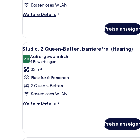
Kostenloses WLAN
(Hearing)
anzeigen
Weitere
Weitere Details
Details
für
Preise anzeige
Studio,
1 King-
Bett,
Alle
Eine moderne Küche mit dunkle
6
barrierefrei
Studio, 2 Queen-Betten, barrierefrei (Hearing)
Fotos
(Hearing)
Außergewöhnlich
für
9,6
9,6 von 10
(4
4 Bewertungen
Studio,
Bewertungen)
33 m²
2 Queen-
Platz für 6 Personen
Betten,
2 Queen-Betten
barrierefrei
Kostenloses WLAN
(Hearing)
anzeigen
Weitere
Weitere Details
Details
für
Studio,
Preise anzeige
2 Queen-
Betten,
barrierefrei