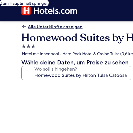
Zum Hauptinhalt springen
Alle Unterkünfte anzeigen
Homewood Suites by Hi
3.0-
Sterne-
Hotel mit Innenpool - Hard Rock Hotel & Casino Tulsa (0,6 k
Unterkunft
Wähle deine Daten, um Preise zu sehen
Wo soll’s hingehen?
Fotogalerie
von
Homewood
Suites
by
Hilton