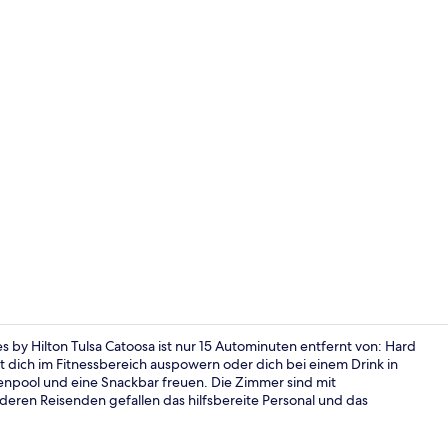
Rezeption
y Hilton Tulsa Catoosa ist nur 15 Autominuten entfernt von: Hard
t dich im Fitnessbereich auspowern oder dich bei einem Drink in
enpool und eine Snackbar freuen. Die Zimmer sind mit
Außenberei
ren Reisenden gefallen das hilfsbereite Personal und das