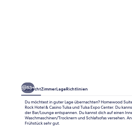
Tulsa
Catoosa
53+
Übersicht
Zimmer
Lage
Richtlinien
Du möchtest in guter Lage übernachten? Homewood Suites b
Rock Hotel & Casino Tulsa und Tulsa Expo Center. Du kanns
der Bar/Lounge entspannen. Du kannst dich auf einen Inn
Waschmaschinen/Trocknern und Schlafsofas versehen. Ande
Frühstück sehr gut.