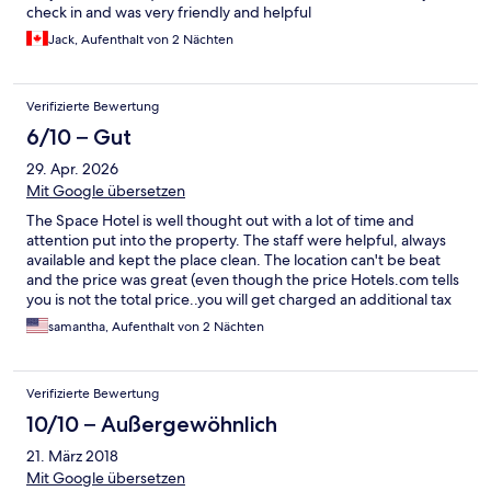
check in and was very friendly and helpful
Jack, Aufenthalt von 2 Nächten
Verifizierte Bewertung
6/10 – Gut
29. Apr. 2026
Mit Google übersetzen
The Space Hotel is well thought out with a lot of time and
attention put into the property. The staff were helpful, always
available and kept the place clean. The location can't be beat
and the price was great (even though the price Hotels.com tells
you is not the total price..you will get charged an additional tax
on arrival). My only complaints are that the whole place smelled
samantha, Aufenthalt von 2 Nächten
like men's urinal disinfectant the first few days (I stayed a
week...not sure if I got used to the smell by the end) and that
the door and capsule lock mechanisms are so loud that the noise
Verifizierte Bewertung
from people constantly going out at all hours from my room and
the room next door kept me awake (if you are a light sleeper
10/10 – Außergewöhnlich
bring ear plugs), oh and the bed mattress is super thin so not
21. März 2018
too comfortable.I would recommend it for short stays.
Mit Google übersetzen