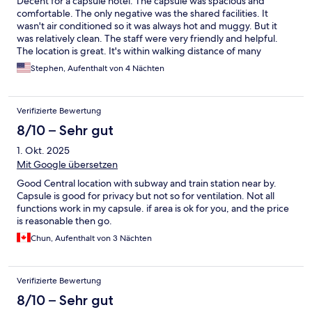
Decent for a capsule hotel. The capsule was spacious and
comfortable. The only negative was the shared facilities. It
wasn't air conditioned so it was always hot and muggy. But it
was relatively clean. The staff were very friendly and helpful.
The location is great. It's within walking distance of many
markets and attractions. Plenty of restaurants. The metro station
Stephen, Aufenthalt von 4 Nächten
is a 5-min walk. The price was very affordable for budget
travelers. And it's a good step up from a hostel.
Verifizierte Bewertung
8/10 – Sehr gut
1. Okt. 2025
Mit Google übersetzen
Good Central location with subway and train station near by.
Capsule is good for privacy but not so for ventilation. Not all
functions work in my capsule. if area is ok for you, and the price
is reasonable then go.
Chun, Aufenthalt von 3 Nächten
Verifizierte Bewertung
8/10 – Sehr gut