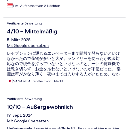
Tim, Aufenthalt von 2 Nächten
Verifizierte Bewertung
4/10 – Mittelmäßig
5. März 2025
Mit Google übersetzen
レセプションに通じるエレベーターまで階段で登らないといけ
なかったので荷物が多いと大変。ランドリーを使ったが現金対
応なので現金を持っていないといけないのと、一回の乾燥機で
は乾き切らず、お金を払わないといけないのが不便だった。 部
屋は壁がかなり薄く、夜中まで出入りする人がいたため、なか
なか寝れなかった。宇宙コンセプトは良かったが、キー解除の
NANAMI, Aufenthalt von 1 Nacht
音や全ての音が聞こえるのでかなり次の日は寝不足であった。
ベットマットは薄いので身体が痛くなった。 ただスタッフの人
は良い。
Verifizierte Bewertung
10/10 – Außergewöhnlich
19. Sept. 2024
Mit Google übersetzen
Unfortunately, I caught a cold/flu in KL. Because of the way the