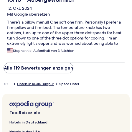
12. Okt. 2024
Mit Google übersetzen
There’s a pillow menu!! One soft one firm. Personally I prefer a
firm pillow and firm bed. The temperature knob has two
options, turn up to one of the upper three dot speeds for heat,
turn down to one of the three dot options for cooling. I’m an
extremely light sleeper and was worried about being able to
rest. However with an eye mask and ear plugs (loop brand high
Stephannie, Aufenthalt von 3 Nächten
end) I rest like a baby lots of nice friendly people and super
fantastic space crew (staff)
Alle 119 Bewertungen anzeigen
Hotels in Kuala Lumpur
Space Hotel
Top-Reiseziele
Hotels in Deutschland
Hotels in den USA