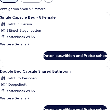
Filter
für
Anzeige von 5 von 5 Zimmern
Zimmer
Alle
Single Capsule Bed - 8 Female | Zimm
4
Single Capsule Bed - 8 Female
Fotos
Platz für 1 Person
für
8 Einzel-Etagenbetten
Single
Capsule
Kostenloses WLAN
Bed
Weitere
Weitere Details
-
Details
für
8
Daten auswählen und Preise sehen
Single
Female
Capsule
anzeigen
Bed
Alle
Ein Zimmer mit futuristischem Design,
8
-
Double Bed Capsule Shared Bathroom
Fotos
8
Platz für 2 Personen
Female
für
1 Doppelbett
Double
Bed
Kostenloses WLAN
Capsule
Weitere
Weitere Details
Shared
Details
für
Bathroom
Daten auswählen und Preise sehen