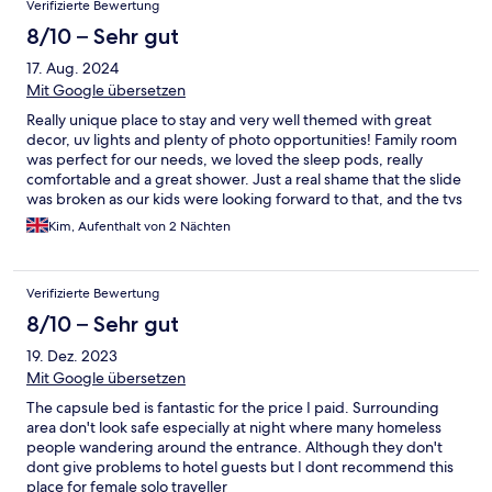
Verifizierte Bewertung
8/10 – Sehr gut
17. Aug. 2024
Mit Google übersetzen
Really unique place to stay and very well themed with great
decor, uv lights and plenty of photo opportunities! Family room
was perfect for our needs, we loved the sleep pods, really
comfortable and a great shower. Just a real shame that the slide
was broken as our kids were looking forward to that, and the tvs
dont work in the pods. Easily walkable to the Jalan Petaling
Kim, Aufenthalt von 2 Nächten
market.
Verifizierte Bewertung
8/10 – Sehr gut
19. Dez. 2023
Mit Google übersetzen
The capsule bed is fantastic for the price I paid. Surrounding
area don't look safe especially at night where many homeless
people wandering around the entrance. Although they don't
dont give problems to hotel guests but I dont recommend this
place for female solo traveller