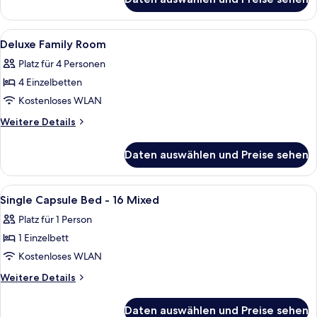
Double
anzeigen
Bed
Capsule
Alle
Ein Zimmer mit einem Bett, einem Schre
7
Shared
Deluxe Family Room
Fotos
Bathroom
Platz für 4 Personen
für
4 Einzelbetten
Deluxe
Family
Kostenloses WLAN
Room
Weitere
Weitere Details
anzeigen
Details
für
Daten auswählen und Preise sehen
Deluxe
Family
Room
Alle
Single Capsule Bed - 16 Mixed | Ausb
7
Single Capsule Bed - 16 Mixed
Fotos
Platz für 1 Person
für
1 Einzelbett
Single
Capsule
Kostenloses WLAN
Bed
Weitere
Weitere Details
-
Details
für
16
Daten auswählen und Preise sehen
Single