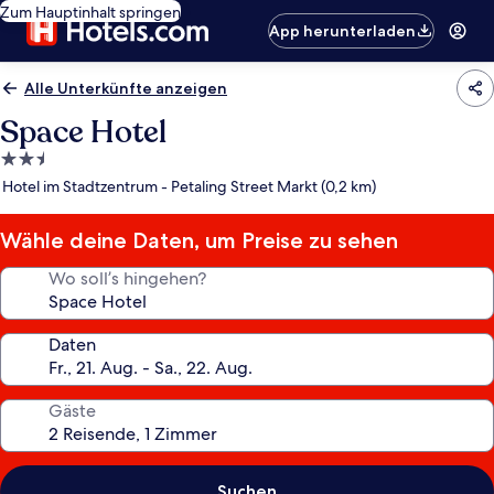
Zum Hauptinhalt springen
App herunterladen
Alle Unterkünfte anzeigen
Space Hotel
2.5-
Sterne-
Hotel im Stadtzentrum - Petaling Street Markt (0,2 km)
Unterkunft
Wähle deine Daten, um Preise zu sehen
Wo soll’s hingehen?
Daten
Gäste
Suchen