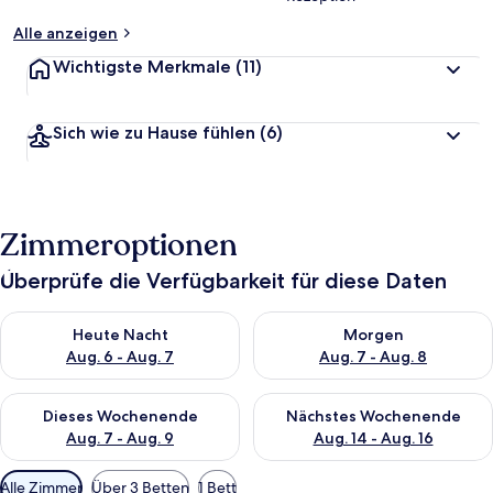
Alle anzeigen
Wichtigste Merkmale
(11)
Sich wie zu Hause fühlen
(6)
Zimmeroptionen
Überprüfe die Verfügbarkeit für diese Daten
Überprüfe die Verfügbarkeit für heute Nacht, Aug. 6 - Aug. 7.
Überprüfe die Verfügbarkeit f
Heute Nacht
Morgen
Aug. 6 - Aug. 7
Aug. 7 - Aug. 8
Überprüfe die Verfügbarkeit für dieses Wochenende, Aug. 7 - 
Überprüfe die Verfügbarkeit f
Dieses Wochenende
Nächstes Wochenende
Aug. 7 - Aug. 9
Aug. 14 - Aug. 16
Verfügbare
Alle Zimmer
Über 3 Betten
1 Bett