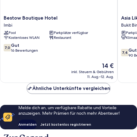
Bestow
Asia
Bestow Boutique Hotel
Asia L
Boutique
Like
Imbi
Bukit Bi
Hotel
Boutiqu
Pool
Parkplätze verfügbar
Parkpl
Imbi
Hotel
Kostenloses WLAN
Restaurant
Klimaa
Bukit
Bintang
7.0
Gut
7,0
7.4
Gut
von
16 Bewertungen
7,4
von
90 B
10,
10,
Gut,
Der
14 €
Gut,
16
Preis
90
inkl. Steuern & Gebühren
Bewertungen
beträgt
11. Aug.–12. Aug.
Bewert
14 €
Ähnliche Unterkünfte vergleichen
Melde dich an, um verfügbare Rabatte und Vorteile
anzuzeigen. Mehr Prämien für noch mehr Abenteuer!
Anmelden
Jetzt kostenlos registrieren