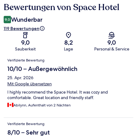
Bewertungen von Space Hotel
Bewertungen
Wunderbar
9,0
119 Bewertungen
9,0
8,2
9,0
Sauberkeit
Lage
Personal & Service
Bewertungen
Verifizierte Bewertung
10/10 – Außergewöhnlich
25. Apr. 2026
Mit Google übersetzen
I highly recommend the Space Hotel. It was cozy and
comfortable. Great location and friendly staff.
Abilynn, Aufenthalt von 2 Nächten
Verifizierte Bewertung
8/10 – Sehr gut