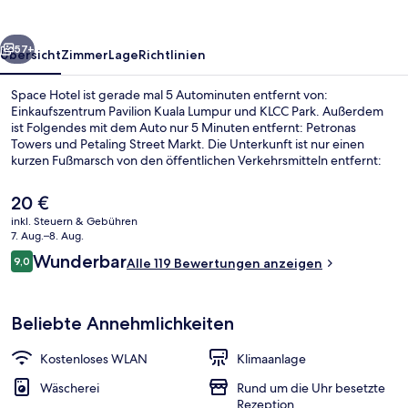
rück
Weiter
57+
Übersicht
Zimmer
Lage
Richtlinien
Space Hotel ist gerade mal 5 Autominuten entfernt von:
Einkaufszentrum Pavilion Kuala Lumpur und KLCC Park. Außerdem
ist Folgendes mit dem Auto nur 5 Minuten entfernt: Petronas
Towers und Petaling Street Markt. Die Unterkunft ist nur einen
kurzen Fußmarsch von den öffentlichen Verkehrsmitteln entfernt:
Zur U-Bahn läuft man 12 Minuten (Monorail-Station Maharajalela)
bzw. 12 Minuten (LRT-Station Plaza Rakyat).
Der
20 €
aktuelle
inkl. Steuern & Gebühren
Preis
7. Aug.–8. Aug.
Sitzecke in der Lobby
beträgt
Bewertungen
Wunderbar
9,0
Alle 119 Bewertungen anzeigen
20 €.
9,0 von 10.
Beliebte Annehmlichkeiten
Kostenloses WLAN
Klimaanlage
Wäscherei
Rund um die Uhr besetzte
Rezeption