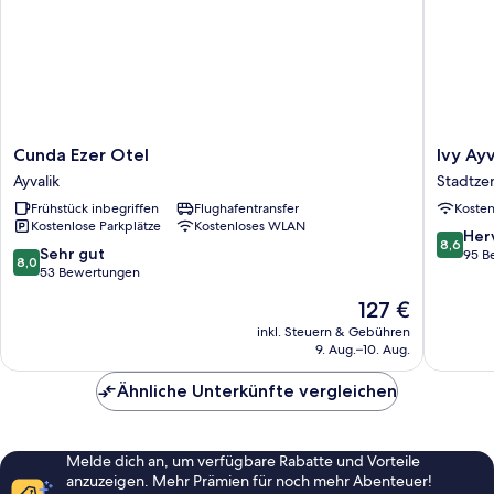
Cunda
Ivy
Cunda Ezer Otel
Ivy Ay
Ezer
Ayvalik
Ayvalik
Stadtze
Otel
Coffee
Frühstück inbegriffen
Flughafentransfer
Koste
Ayvalik
&
Kostenlose Parkplätze
Kostenloses WLAN
Wine
8.6
Her
8,6
&
8.0
Sehr gut
von
95 B
8,0
Hotel
von
53 Bewertungen
10,
Stadtze
10,
Hervorr
Der
127 €
von
Sehr
95
Preis
Ayvalik
gut,
inkl. Steuern & Gebühren
Bewert
beträgt
9. Aug.–10. Aug.
53
127 €
Bewertungen
Ähnliche Unterkünfte vergleichen
Melde dich an, um verfügbare Rabatte und Vorteile
anzuzeigen. Mehr Prämien für noch mehr Abenteuer!