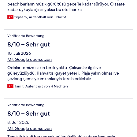
beach barların müzik gürültüsü gece 1e kadar sürüyor. O saate
kadar uykuyla işiniz yoksa bu otel harika.
Cigdem, Aufenthalt von 1 Nacht
Verifizierte Bewertung
8/10 – Sehr gut
10. Juli 2026
Mit Google übersetzen
Odalar temizdi lakin terlik yoktu. Çalışanlar ilgili ve
güleryüzlüydü. Kahvaltısı gayet yeterli. Plaja yakın olması ve
şezlong şemsiye imkanlarıyla tercih edilebilir.
Hamit, Aufenthalt von 4 Nächten
Verifizierte Bewertung
8/10 – Sehr gut
8. Juli 2026
Mit Google übersetzen
Temizlik iyiydi herkes çok güleryüzlüydü sadece banyoda