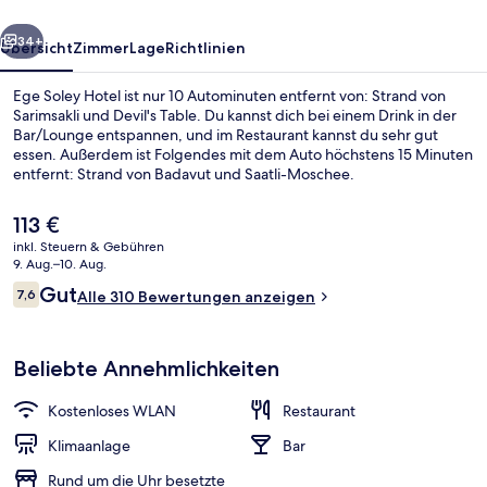
rück
Weiter
34+
Übersicht
Zimmer
Lage
Richtlinien
Ege Soley Hotel ist nur 10 Autominuten entfernt von: Strand von
Sarimsakli und Devil's Table. Du kannst dich bei einem Drink in der
Bar/Lounge entspannen, und im Restaurant kannst du sehr gut
essen. Außerdem ist Folgendes mit dem Auto höchstens 15 Minuten
entfernt: Strand von Badavut und Saatli-Moschee.
Der
113 €
aktuelle
inkl. Steuern & Gebühren
Preis
9. Aug.–10. Aug.
Standard-Dreibettzimmer, Meerblick |
beträgt
Bewertungen
Gut
7,6
Alle 310 Bewertungen anzeigen
113 €.
7,6 von 10.
Beliebte Annehmlichkeiten
Kostenloses WLAN
Restaurant
Klimaanlage
Bar
Rund um die Uhr besetzte