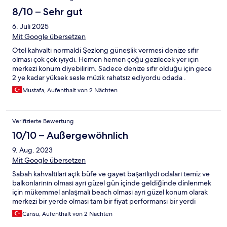
8/10 – Sehr gut
6. Juli 2025
Mit Google übersetzen
Otel kahvaltı normaldi Şezlong güneşlik vermesi denize sıfır
olması çok çok iyiydi. Hemen hemen çoğu gezilecek yer için
merkezi konum diyebilirim. Sadece denize sıfır olduğu için gece
2 ye kadar yüksek sesle müzik rahatsız ediyordu odada .
Mustafa, Aufenthalt von 2 Nächten
Verifizierte Bewertung
10/10 – Außergewöhnlich
9. Aug. 2023
Mit Google übersetzen
Sabah kahvaltıları açık büfe ve gayet başarılıydı odaları temiz ve
balkonlarının olması ayrı güzel gün içinde geldiğinde dinlenmek
için mükemmel anlaşmalı beach olması ayrı güzel konum olarak
merkezi bir yerde olması tam bir fiyat performansı bir yerdi
Cansu, Aufenthalt von 2 Nächten