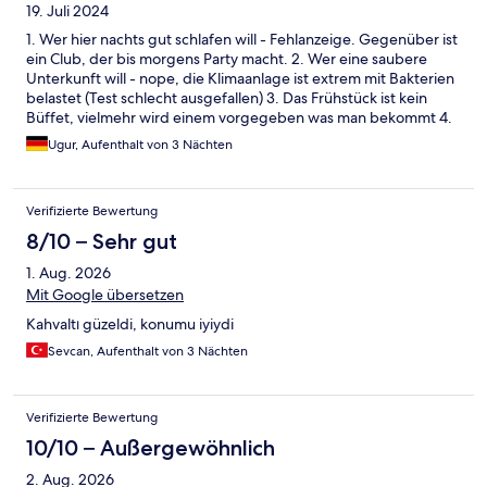
19. Juli 2024
1. Wer hier nachts gut schlafen will - Fehlanzeige. Gegenüber ist
ein Club, der bis morgens Party macht. 2. Wer eine saubere
Unterkunft will - nope, die Klimaanlage ist extrem mit Bakterien
belastet (Test schlecht ausgefallen) 3. Das Frühstück ist kein
Büffet, vielmehr wird einem vorgegeben was man bekommt 4.
Checkout 11 Uhr statt wie gewohnt um 12 Uhr 5. Mitarbeiter (bis
Ugur, Aufenthalt von 3 Nächten
auf eine junge Dame an der Rezeption) extrem unfreundlich
und merkwürdig. 6. Wer kein Geld für was vernünftiges hat,
kann dennoch hier Urlaub machen.
Verifizierte Bewertung
8/10 – Sehr gut
1. Aug. 2026
Mit Google übersetzen
Kahvaltı güzeldi, konumu iyiydi
Sevcan, Aufenthalt von 3 Nächten
Verifizierte Bewertung
10/10 – Außergewöhnlich
2. Aug. 2026