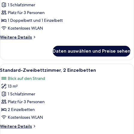
Dreibettzimmer,
1 Schlafzimmer
Meerblick
Platz für 3 Personen
anzeigen
1 Doppelbett und 1 Einzelbett
Kostenloses WLAN
Weitere
Weitere Details
Details
für
Daten auswählen und Preise sehen
Standard-
Dreibettzimmer,
Meerblick
Alle
Standard-Zweibettzimmer, 2 Einzelbet
9
Standard-Zweibettzimmer, 2 Einzelbetten
Fotos
Blick auf den Strand
für
13 m²
Standard-
Zweibettzimmer,
1 Schlafzimmer
2 Einzelbetten
Platz für 3 Personen
anzeigen
2 Einzelbetten
Kostenloses WLAN
Weitere
Weitere Details
Details