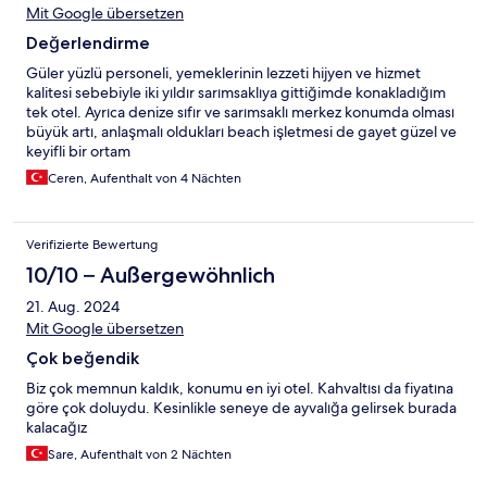
Mit Google übersetzen
Değerlendirme
Güler yüzlü personeli, yemeklerinin lezzeti hijyen ve hizmet
kalitesi sebebiyle iki yıldır sarımsaklıya gittiğimde konakladığım
tek otel. Ayrıca denize sıfır ve sarımsaklı merkez konumda olması
büyük artı, anlaşmalı oldukları beach işletmesi de gayet güzel ve
keyifli bir ortam
Ceren, Aufenthalt von 4 Nächten
Verifizierte Bewertung
10/10 – Außergewöhnlich
21. Aug. 2024
Mit Google übersetzen
Çok beğendik
Biz çok memnun kaldık, konumu en iyi otel. Kahvaltısı da fiyatına
göre çok doluydu. Kesinlikle seneye de ayvalığa gelirsek burada
kalacağız
Sare, Aufenthalt von 2 Nächten