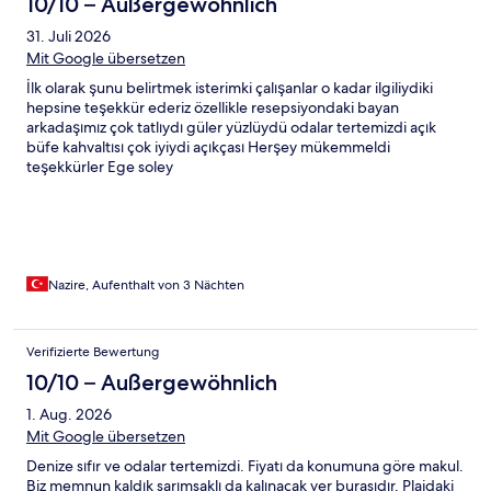
10/10 – Außergewöhnlich
31. Juli 2026
Mit Google übersetzen
İlk olarak şunu belirtmek isterimki çalışanlar o kadar ilgiliydiki
hepsine teşekkür ederiz özellikle resepsiyondaki bayan
arkadaşımız çok tatlıydı güler yüzlüydü odalar tertemizdi açık
büfe kahvaltısı çok iyiydi açıkçası Herşey mükemmeldi
teşekkürler Ege soley
Nazire, Aufenthalt von 3 Nächten
Verifizierte Bewertung
10/10 – Außergewöhnlich
1. Aug. 2026
Mit Google übersetzen
Denize sıfır ve odalar tertemizdi. Fiyatı da konumuna göre makul.
Biz memnun kaldık sarımsaklı da kalınacak yer burasıdır. Plajdaki