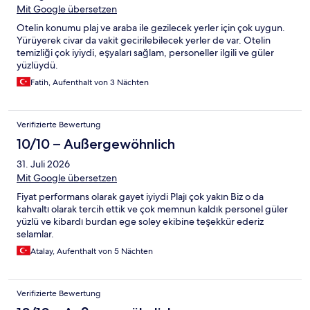
Mit Google übersetzen
Otelin konumu plaj ve araba ile gezilecek yerler için çok uygun.
Yürüyerek civar da vakit gecirilebilecek yerler de var. Otelin
temizliği çok iyiydi, eşyaları sağlam, personeller ilgili ve güler
yüzlüydü.
Fatih, Aufenthalt von 3 Nächten
Verifizierte Bewertung
10/10 – Außergewöhnlich
31. Juli 2026
Mit Google übersetzen
Fiyat performans olarak gayet iyiydi Plajı çok yakın Biz o da
kahvaltı olarak tercih ettik ve çok memnun kaldık personel güler
yüzlü ve kibardı burdan ege soley ekibine teşekkür ederiz
selamlar.
Atalay, Aufenthalt von 5 Nächten
Verifizierte Bewertung