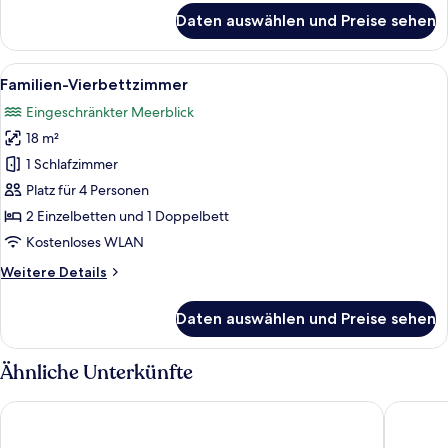
für
Daten auswählen und Preise sehen
Standard-
Zweibettzimmer,
2 Einzelbetten
Alle
Ein Hotelzimmer mit zwei Betten, ei
5
Familien-Vierbettzimmer
Fotos
Eingeschränkter Meerblick
für
18 m²
Familien-
Vierbettzimmer
1 Schlafzimmer
anzeigen
Platz für 4 Personen
2 Einzelbetten und 1 Doppelbett
Kostenloses WLAN
Weitere
Weitere Details
Details
für
Daten auswählen und Preise sehen
Familien-
Vierbettzimmer
Ähnliche Unterkünfte
Cunda Ezer Otel
Ivy Ayva