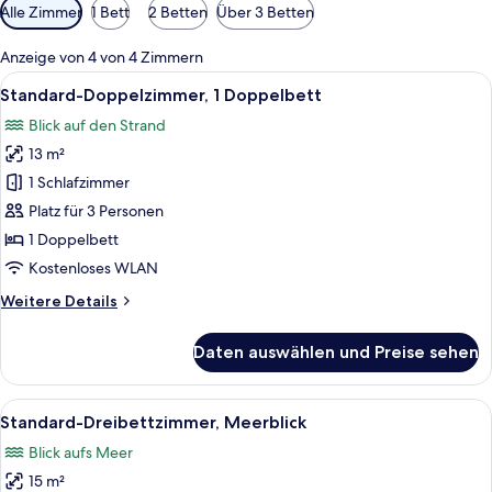
Verfügbare
Alle Zimmer
1 Bett
2 Betten
Über 3 Betten
Filter
für
Anzeige von 4 von 4 Zimmern
Zimmer
Alle
Ein Hotelzimmer mit Bett, Nachttisc
6
Standard-Doppelzimmer, 1 Doppelbett
Fotos
Blick auf den Strand
für
13 m²
Standard-
Doppelzimmer,
1 Schlafzimmer
1
Platz für 3 Personen
Doppelbett
1 Doppelbett
anzeigen
Kostenloses WLAN
Weitere
Weitere Details
Details
für
Daten auswählen und Preise sehen
Standard-
Doppelzimmer,
1
Alle
Zwei Einzelbetten mit weißen Bettwäs
7
Doppelbett
Standard-Dreibettzimmer, Meerblick
Fotos
Blick aufs Meer
für
15 m²
Standard-