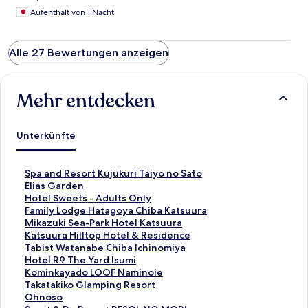
Aufenthalt von 1 Nacht
Alle 27 Bewertungen anzeigen
Mehr entdecken
Unterkünfte
L
Spa and Resort Kujukuri Taiyo no Sato
i
L
Elias Garden
n
i
L
Hotel Sweets - Adults Only
k
n
i
L
Family Lodge Hatagoya Chiba Katsuura
,
k
n
i
L
Mikazuki Sea-Park Hotel Katsuura
d
,
k
n
i
L
Katsuura Hilltop Hotel & Residence
e
d
,
k
n
i
L
Tabist Watanabe Chiba Ichinomiya
r
e
d
,
k
n
i
L
Hotel R9 The Yard Isumi
d
r
e
d
,
k
n
i
L
Kominkayado LOOF Naminoie
i
d
r
e
d
,
k
n
i
L
Takatakiko Glamping Resort
e
i
d
r
e
d
,
k
n
i
L
Ohnoso