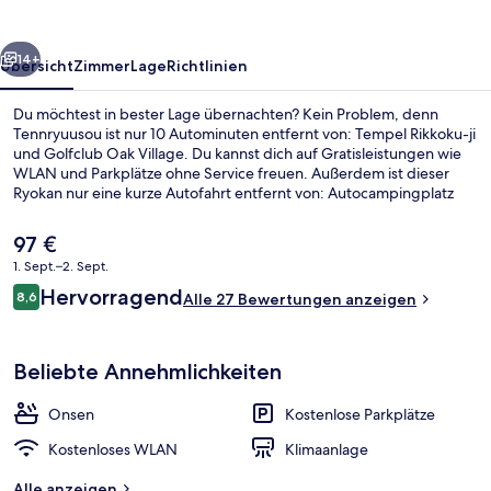
rück
Weiter
14+
Übersicht
Zimmer
Lage
Richtlinien
Du möchtest in bester Lage übernachten? Kein Problem, denn
Tennryuusou ist nur 10 Autominuten entfernt von: Tempel Rikkoku-ji
und Golfclub Oak Village. Du kannst dich auf Gratisleistungen wie
WLAN und Parkplätze ohne Service freuen. Außerdem ist dieser
Ryokan nur eine kurze Autofahrt entfernt von: Autocampingplatz
Kazusa.
Der
97 €
aktuelle
1. Sept.–2. Sept.
Preis
Bewertungen
Hervorragend
Außenbereich
8,6
beträgt
Alle 27 Bewertungen anzeigen
8,6 von 10.
97 €.
Beliebte Annehmlichkeiten
Onsen
Kostenlose Parkplätze
Kostenloses WLAN
Klimaanlage
Alle anzeigen