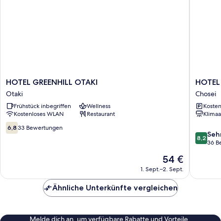
HOTEL
HOTEL
HOTEL GREENHILL OTAKI
HOTEL 
GREENHILL
Sweets
Otaki
Chosei
OTAKI
-
Frühstück inbegriffen
Wellness
Kosten
Otaki
Adults
Kostenloses WLAN
Restaurant
Klimaa
Only
Chosei
6.8
6,8
33 Bewertungen
8.2
Seh
von
8,2
von
36 B
10,
10,
33
Der
54 €
Sehr
Bewertungen
Preis
gut,
1. Sept.–2. Sept.
beträgt
36
54 €
Bewert
Ähnliche Unterkünfte vergleichen
Melde dich an, um verfügbare Rabatte und Vorteile