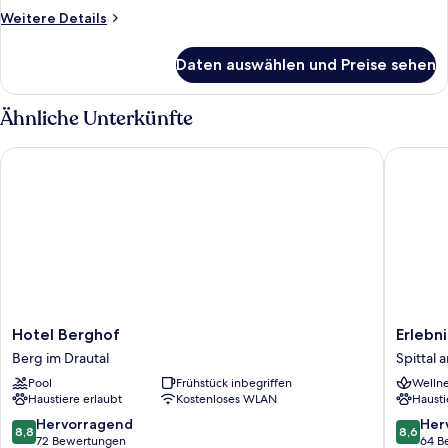
zum
Weitere
Weitere Details
Garten
Details
hin
für
Daten auswählen und Preise sehen
Deluxe-
anzeigen
Studio,
1
Ähnliche Unterkünfte
Schlafzimmer,
zum
Hotel Berghof
Erlebnis
Garten
hin
Hotel
Erlebnis
Hotel Berghof
Erlebn
Berghof
Post
Berg im Drautal
Spittal 
Berg
-
Pool
Frühstück inbegriffen
Wellne
im
Hotel
Haustiere erlaubt
Kostenloses WLAN
Hausti
Drautal
mit
EigenA
8.8
8.6
Hervorragend
Her
8,8
8,6
Spittal
von
von
72 Bewertungen
64 B