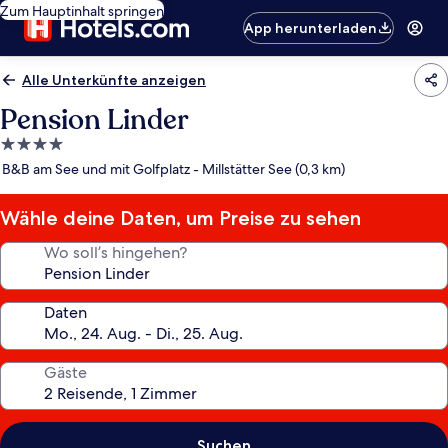
Zum Hauptinhalt springen
App herunterladen
Alle Unterkünfte anzeigen
Pension Linder
4.0-
Sterne-
B&B am See und mit Golfplatz - Millstätter See (0,3 km)
Unterkunft
Wähle deine Daten, um Preise zu sehen
Wo soll’s hingehen?
Daten
Gäste
Suchen