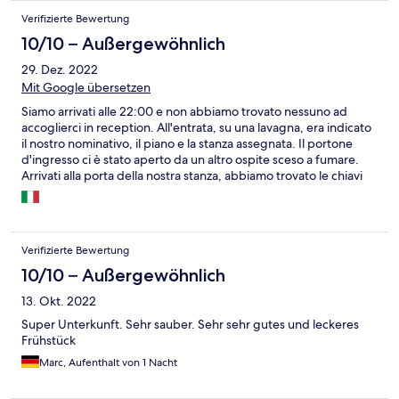
Verifizierte Bewertung
10/10 – Außergewöhnlich
29. Dez. 2022
Mit Google übersetzen
Siamo arrivati alle 22:00 e non abbiamo trovato nessuno ad
accoglierci in reception. All'entrata, su una lavagna, era indicato
il nostro nominativo, il piano e la stanza assegnata. Il portone
d'ingresso ci è stato aperto da un altro ospite sceso a fumare.
Arrivati alla porta della nostra stanza, abbiamo trovato le chiavi
sulla serratura e ci siamo potuti accomodare. L'intero B&B è
arredato nuovo, la stanza è risultata essere più bella di quella di
molti hotel a quattro stelle. Presente anche un tavolino, risultato
utile per seguire un corso online da PC. La WiFi è veloce, il letto
Verifizierte Bewertung
molto comodo, la stanza è calda. Il bagno è molto pulito, con una
comoda doccia e acqua calda a volontà. La colazione è
10/10 – Außergewöhnlich
prevalentemente salata, non ci sono cornetti o brioches, ma è
13. Okt. 2022
molto varia: dalle uova e pancetta, al pane tedesco con
marmellate, vari tipi di miei, corn-flakes, frutta e verdura.
Super Unterkunft. Sehr sauber. Sehr sehr gutes und leckeres
Vorremmo consigliare questa struttura a tutti i viaggiatori che
Frühstück
dovessero soggiornare da queste parti.
Marc, Aufenthalt von 1 Nacht