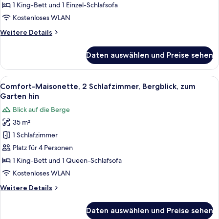
zum
1 King-Bett und 1 Einzel-Schlafsofa
Garten
Kostenloses WLAN
hin
Weitere
Weitere Details
anzeigen
Details
für
Daten auswählen und Preise sehen
Classic-
Doppelzimmer,
Parkblick,
Alle
Ein ordentlich bezogenes Bett mit zwe
6
zum
Comfort-Maisonette, 2 Schlafzimmer, Bergblick, zum
Fotos
Garten
Garten hin
hin
für
Blick auf die Berge
Comfort-
35 m²
Maisonette,
1 Schlafzimmer
2 Schlafzimmer,
Bergblick,
Platz für 4 Personen
zum
1 King-Bett und 1 Queen-Schlafsofa
Garten
Kostenloses WLAN
hin
Weitere
Weitere Details
anzeigen
Details
für
Daten auswählen und Preise sehen
Comfort-