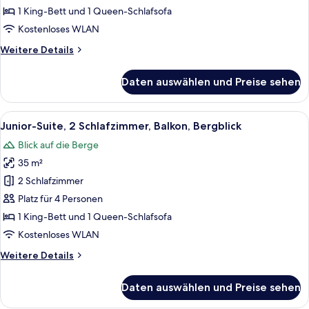
1 King-Bett und 1 Queen-Schlafsofa
2 Schlafzimmer,
Blick
Kostenloses WLAN
auf
Weitere
Weitere Details
den
Details
für
Innenhof,
Daten auswählen und Preise sehen
Deluxe-
zum
Suite,
Innenhof
2 Schlafzimmer,
Alle
Ein Hotelzimmer mit einem hölzernen B
6
hin
Blick
Junior-Suite, 2 Schlafzimmer, Balkon, Bergblick
Fotos
auf
anzeigen
Blick auf die Berge
den
für
Innenhof,
35 m²
Junior-
zum
Suite,
2 Schlafzimmer
Innenhof
2 Schlafzimmer,
hin
Platz für 4 Personen
Balkon,
1 King-Bett und 1 Queen-Schlafsofa
Bergblick
Kostenloses WLAN
anzeigen
Weitere
Weitere Details
Details
für
Daten auswählen und Preise sehen
Junior-
Suite,