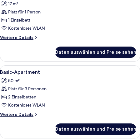
17 m²
für
Platz für 1 Person
Basic-
Studio
1 Einzelbett
anzeigen
Kostenloses WLAN
Weitere
Weitere Details
Details
für
Daten auswählen und Preise sehen
Basic-
Studio
Alle
Ein modernes Wohnzimmer mit braunem 
5
Basic-Apartment
Fotos
50 m²
für
Platz für 3 Personen
Basic-
Apartment
2 Einzelbetten
anzeigen
Kostenloses WLAN
Weitere
Weitere Details
Details
für
Daten auswählen und Preise sehen
Basic-
Apartment