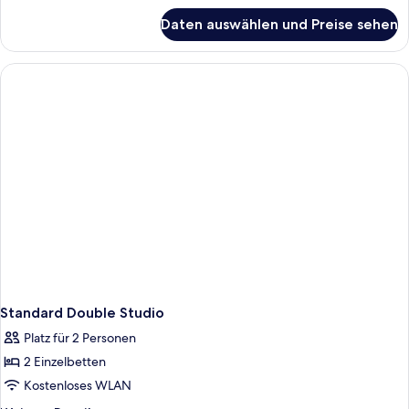
für
Daten auswählen und Preise sehen
Comfort-
Apartment
Standard Double Studio
Platz für 2 Personen
2 Einzelbetten
Kostenloses WLAN