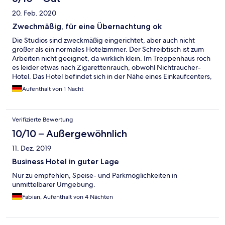
20. Feb. 2020
Zwechmäßig, für eine Übernachtung ok
Die Studios sind zweckmäßig eingerichtet, aber auch nicht
größer als ein normales Hotelzimmer. Der Schreibtisch ist zum
Arbeiten nicht geeignet, da wirklich klein. Im Treppenhaus roch
es leider etwas nach Zigarettenrauch, obwohl Nichtraucher-
Hotel. Das Hotel befindet sich in der Nähe eines Einkaufcenters,
was recht gut ist. 5€ Parken ist ok, wenn man das Glück hat
Aufenthalt von 1 Nacht
einen Parkplatz zu ergattern (sehr begrenzte Anzahl). Preis -
Leistung würde ich als Durchschnitt bezeichnen. Könnte
günstiger sein, aber es kommt bestimmt auch darauf an, wann
Verifizierte Bewertung
die Buchung getätigt wird.
10/10 – Außergewöhnlich
11. Dez. 2019
Business Hotel in guter Lage
Nur zu empfehlen, Speise- und Parkmöglichkeiten in
unmittelbarer Umgebung.
Fabian, Aufenthalt von 4 Nächten