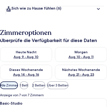
Sich wie zu Hause fühlen
(6)
Zimmeroptionen
Überprüfe die Verfügbarkeit für diese Daten
Überprüfe die Verfügbarkeit für heute Nacht, Aug. 9 - Aug. 10
Überprüfe die Verfügbarkeit fü
Heute Nacht
Morgen
Aug. 9 - Aug. 10
Aug. 10 - Aug. 11
Überprüfe die Verfügbarkeit für dieses Wochenende, Aug. 14 -
Überprüfe die Verfügbarkeit f
Dieses Wochenende
Nächstes Wochenende
Aug. 14 - Aug. 16
Aug. 21 - Aug. 23
Verfügbare
Alle Zimmer
1 Bett
2 Betten
Über 3 Betten
Filter
für
Anzeige von 7 von 7 Zimmern
Zimmer
Alle
Ein Hotelzimmer mit einem hölzernen 
5
Basic-Studio
Fotos