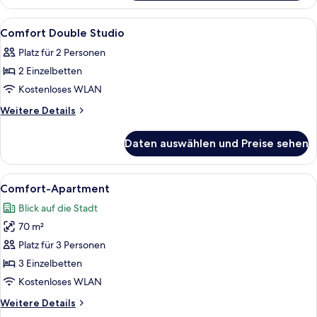
Studio
Alle
1 Schlafzimmer, Schreibtisch, schalliso
9
Comfort Double Studio
Fotos
Platz für 2 Personen
für
2 Einzelbetten
Comfort
Double
Kostenloses WLAN
Studio
Weitere
Weitere Details
anzeigen
Details
für
Daten auswählen und Preise sehen
Comfort
Double
Studio
Alle
Eine moderne Wohnung mit Küchenzei
7
Comfort-Apartment
Fotos
Blick auf die Stadt
für
70 m²
Comfort-
Apartment
Platz für 3 Personen
anzeigen
3 Einzelbetten
Kostenloses WLAN
Weitere
Weitere Details
Details