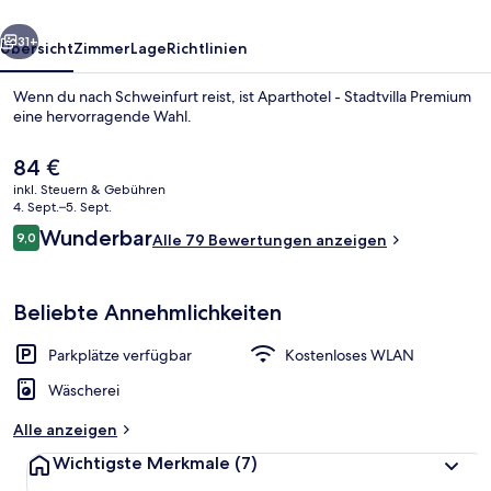
rück
Weiter
31+
Übersicht
Zimmer
Lage
Richtlinien
Wenn du nach Schweinfurt reist, ist Aparthotel - Stadtvilla Premium
eine hervorragende Wahl.
Der
84 €
aktuelle
inkl. Steuern & Gebühren
Preis
4. Sept.–5. Sept.
beträgt
Bewertungen
Wunderbar
9,0
Alle 79 Bewertungen anzeigen
84 €.
9,0 von 10.
Tägliches Frühstücksbuffet gegen Ge
Beliebte Annehmlichkeiten
Parkplätze verfügbar
Kostenloses WLAN
Wäscherei
Alle anzeigen
Wichtigste Merkmale
(7)