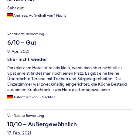
Sehr gut
Andreas, Aufenthalt von 1 Nacht
Verifizierte Bewertung
6/10 – Gut
9. Apr. 2021
Eher nicht wieder
Parkplatz am Hotel ist relativ klein, wenn man aber nicht all zu
Spät anreist findet man noch einen Platz. Es gibt eine kleine
Überdachte Terasse mit Tischen und Sitzgelegenheiten. Das
Einzelzimmer war zweckmäßig eingerichtet, die Küche Bestand
aus einem Kühlschrank, zwei Herdplatten soeiwe einer
Mikrowelle. Toaster Wasserkocher sowie Kochutensilien waren
Aufenthalt von 3 Nächten
vorhanden. So richtig Premium war das Zimmer nicht. Richtig
sauber war das Zimmer leider nicht. Egal ob am Lichtschalter,
den Schrankgriffen oder Fensterbänken, überall war noch
Verifizierte Bewertung
Dreack und Staub. Leider konnte ich hier nicht gut schlafen. Die
Matraze war extrem durchgelegen und sollte dringend
10/10 – Außergewöhnlich
ausgetauscht werden. Mit geöffnetem Fenster kann man auf
17. Feb. 2021
Grund des Straßenlärms nicht schlafen. Das Haus war extrem