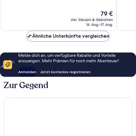
Wunderbar,
Wunder
90
192
Der
79 €
Bewertungen
Bewert
Preis
inkl. Steuern & Gebühren
beträgt
16. Aug.–17. Aug.
79 €
Ähnliche Unterkünfte vergleichen
Melde dich an, um verfügbare Rabatte und Vorteile
anzuzeigen. Mehr Prämien für noch mehr Abenteuer!
Anmelden
Jetzt kostenlos registrieren
Zur Gegend