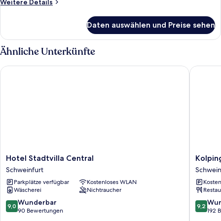
Weitere
Weitere Details
Details
für
Daten auswählen und Preise sehen
Standard
Double
Studio
Ähnliche Unterkünfte
Hotel Stadtvilla Central
Kolping 
Hotel
Kolping
Hotel Stadtvilla Central
Kolpin
Stadtvilla
Hotel
Schweinfurt
Schwein
Central
Schwein
Parkplätze verfügbar
Kostenloses WLAN
Kosten
Schweinfurt
Schwein
Wäscherei
Nichtraucher
Restau
9.0
9.2
Wunderbar
Wun
9,0
9,2
von
von
90 Bewertungen
192 
10,
10,