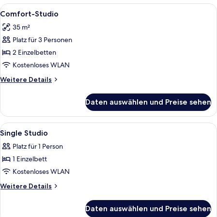
Alle
Ein Hotelzimmer mit Bett, Schreibtisc
7
Comfort-Studio
Fotos
35 m²
für
Platz für 3 Personen
Comfort-
Studio
2 Einzelbetten
anzeigen
Kostenloses WLAN
Weitere
Weitere Details
Details
für
Daten auswählen und Preise sehen
Comfort-
Studio
Alle
1 Schlafzimmer, Schreibtisch, schalliso
4
Single Studio
Fotos
Platz für 1 Person
für
1 Einzelbett
Single
Studio
Kostenloses WLAN
anzeigen
Weitere
Weitere Details
Details
für
Daten auswählen und Preise sehen
Single