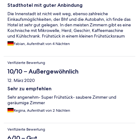
hellhörig. Jedes Wort aus dem Nachbarzimmer konnte man
Stadthotel mit guter Anbindung
verstehen. Morgens brauchte man keinen Wecker, das das
Die Innenstadt ist nicht weit weg, ebenso zahlreiche
aufschließen und Betätigen der Zimmertüren so extrem laut
Einkaufsmöglichkeiten, der Bhf und die Autobahn, ich finde das
war. Das Frühstück war in Ordnung. Corona
Hotel ist sehr gut gelegen. In den meisten Zimmern gibt es eine
Hygienemaßnahmen wurde hier gut umgesetzt. Das Personal
Kochnische mit Mikrowelle, Herd, Geschirr, Kaffeemaschine
beim Frühstück und an der Rezeption war stets freundlich und
und Kühlschrank. Frühstück in einem kleinen Frühstücksraum
zuvorkommend. Was man leider vom Zimmerservice nicht
war auch verfügbar. Ich würde wieder kommen.
sagen kann.
Fabian, Aufenthalt von 4 Nächten
Verifizierte Bewertung
10/10 – Außergewöhnlich
12. März 2020
Sehr zu empfehlen
Sehr angenehm- Super Frühstück- saubere Zimmer und
geräumige Zimmer
Regina, Aufenthalt von 2 Nächten
Verifizierte Bewertung
6/10 – Gut