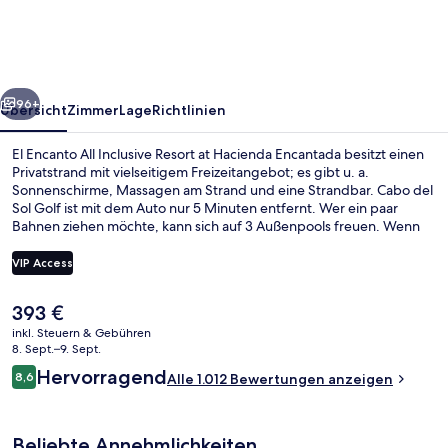
Inclusive
Resort
at
rück
Weiter
Hacienda
96+
Übersicht
Zimmer
Lage
Richtlinien
Encantada
El Encanto All Inclusive Resort at Hacienda Encantada besitzt einen
Privatstrand mit vielseitigem Freizeitangebot; es gibt u. a.
Sonnenschirme, Massagen am Strand und eine Strandbar. Cabo del
Sol Golf ist mit dem Auto nur 5 Minuten entfernt. Wer ein paar
Bahnen ziehen möchte, kann sich auf 3 Außenpools freuen. Wenn
dir eher der Sinn nach Entspannung steht, kannst du dich im
Wellnessbereich mit Tiefengewebe-Massagen, Aromatherapie und
VIP Access
Reflexologie verwöhnen lassen. Los Riscos, eins von 5 Restaurants,
serviert Fisch und Meeresfrüchte und ist zum Abendessen
Der
393 €
geöffnet. Als weitere Highlights bietet diese Unterkunft mit All-
Privatstrand, Liegestühle, Sonnenschi
aktuelle
inclusive-Leistungen 3 Poolbars, einen kostenlosen Kinderclub und
inkl. Steuern & Gebühren
Preis
8. Sept.–9. Sept.
einen Fitnessbereich. Andere Reisende lieben den Pool und das
beträgt
hilfsbereite Personal.
Bewertungen
Hervorragend
8,6
Alle 1.012 Bewertungen anzeigen
393 €.
8,6 von 10.
Beliebte Annehmlichkeiten