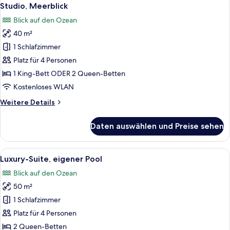
Alle
9
Studio, Meerblick
Fotos
Blick auf den Ozean
für
40 m²
Studio,
Meerblick
1 Schlafzimmer
anzeigen
Platz für 4 Personen
1 King-Bett ODER 2 Queen-Betten
Kostenloses WLAN
Weitere
Weitere Details
Details
für
Daten auswählen und Preise sehen
Studio,
Meerblick
Alle
Ein Balkon mit Pool, Liegestühlen und 
13
Luxury-Suite, eigener Pool
Fotos
Blick auf den Ozean
für
50 m²
Luxury-
Suite,
1 Schlafzimmer
eigener
Platz für 4 Personen
Pool
2 Queen-Betten