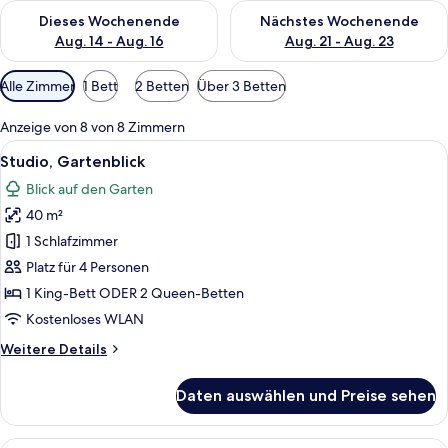
Überprüfe die Verfügbarkeit für dieses Wochenende, Aug. 14 -
Überprüfe die Verfügbarkeit f
Dieses Wochenende
Nächstes Wochenende
Aug. 14 - Aug. 16
Aug. 21 - Aug. 23
Verfügbare
Alle Zimmer
1 Bett
2 Betten
Über 3 Betten
Filter
für
Anzeige von 8 von 8 Zimmern
Zimmer
Alle
Ein Hotelzimmer mit Bett, Schreibtisc
12
Studio, Gartenblick
Fotos
Blick auf den Garten
für
40 m²
Studio,
Gartenblick
1 Schlafzimmer
anzeigen
Platz für 4 Personen
1 King-Bett ODER 2 Queen-Betten
Kostenloses WLAN
Weitere
Weitere Details
Details
für
Daten auswählen und Preise sehen
Studio,
Gartenblick
Ein Hotelzimmer mit zwei Betten, eine