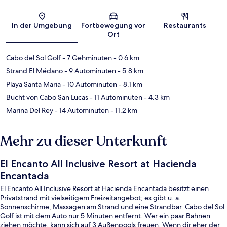
Karte
In der Umgebung
Fortbewegung vor
Restaurants
Ort
Cabo del Sol Golf
- 7 Gehminuten
- 0.6 km
Strand El Médano
- 9 Autominuten
- 5.8 km
Playa Santa Maria
- 10 Autominuten
- 8.1 km
Bucht von Cabo San Lucas
- 11 Autominuten
- 4.3 km
Marina Del Rey
- 14 Autominuten
- 11.2 km
Mehr zu dieser Unterkunft
El Encanto All Inclusive Resort at Hacienda
Encantada
El Encanto All Inclusive Resort at Hacienda Encantada besitzt einen
Privatstrand mit vielseitigem Freizeitangebot; es gibt u. a.
Sonnenschirme, Massagen am Strand und eine Strandbar. Cabo del Sol
Golf ist mit dem Auto nur 5 Minuten entfernt. Wer ein paar Bahnen
ziehen möchte, kann sich auf 3 Außenpools freuen. Wenn dir eher der