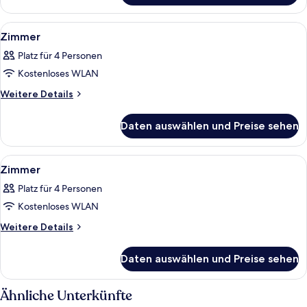
Alle
Ein Hotelzimmer mit Bett, Deckenventil
8
Zimmer
Fotos
Platz für 4 Personen
für
Kostenloses WLAN
Zimmer
anzeigen
Weitere
Weitere Details
Details
für
Daten auswählen und Preise sehen
Zimmer
Alle
Ein Hotelzimmer mit Bett, Deckenventi
5
Zimmer
Fotos
Platz für 4 Personen
für
Kostenloses WLAN
Zimmer
anzeigen
Weitere
Weitere Details
Details
für
Daten auswählen und Preise sehen
Zimmer
Ähnliche Unterkünfte