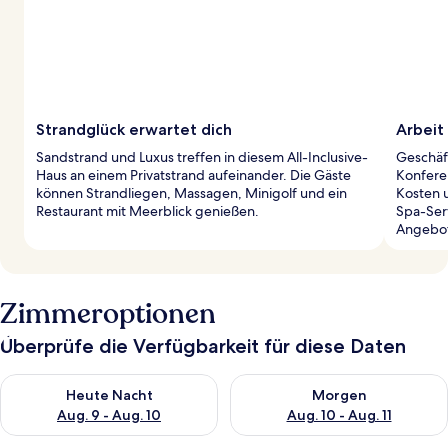
Strandglück erwartet dich
Arbeit
Sandstrand und Luxus treffen in diesem All-Inclusive-
Geschäf
Haus an einem Privatstrand aufeinander. Die Gäste
Konfere
können Strandliegen, Massagen, Minigolf und ein
Kosten 
Restaurant mit Meerblick genießen.
Spa-Ser
Angebot
Zimmeroptionen
Überprüfe die Verfügbarkeit für diese Daten
Überprüfe die Verfügbarkeit für heute Nacht, Aug. 9 - Aug. 10
Überprüfe die Verfügbarkeit fü
Heute Nacht
Morgen
Aug. 9 - Aug. 10
Aug. 10 - Aug. 11