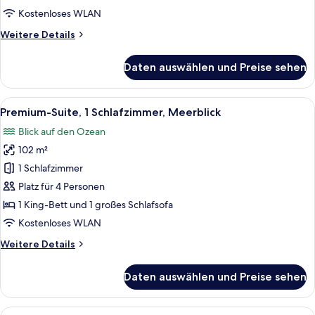
anzeigen
Kostenloses WLAN
Weitere
Weitere Details
Details
für
Daten auswählen und Preise sehen
Luxury-
Suite,
eigener
Alle
Ein geräumiges Schlafzimmer mit eine
18
Pool
Premium-Suite, 1 Schlafzimmer, Meerblick
Fotos
Blick auf den Ozean
für
102 m²
Premium-
Suite,
1 Schlafzimmer
1
Platz für 4 Personen
Schlafzimmer,
1 King-Bett und 1 großes Schlafsofa
Meerblick
Kostenloses WLAN
anzeigen
Weitere
Weitere Details
Details
für
Daten auswählen und Preise sehen
Premium-
Suite,
1
Alle
Ein Zimmer mit einem Bett, einer Wan