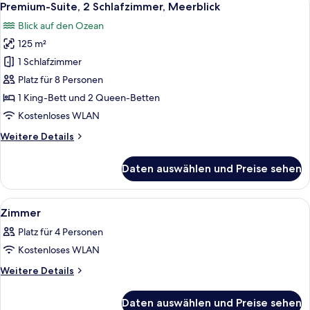
15
Schlafzimmer,
Premium-Suite, 2 Schlafzimmer, Meerblick
Fotos
Meerblick
Blick auf den Ozean
für
125 m²
Premium-
Suite,
1 Schlafzimmer
2 Schlafzimmer,
Platz für 8 Personen
Meerblick
1 King-Bett und 2 Queen-Betten
anzeigen
Kostenloses WLAN
Weitere
Weitere Details
Details
für
Daten auswählen und Preise sehen
Premium-
Suite,
2 Schlafzimmer,
Alle
Ein Hotelzimmer mit Bett, Deckenventil
7
Meerblick
Zimmer
Fotos
Platz für 4 Personen
für
Kostenloses WLAN
Zimmer
anzeigen
Weitere
Weitere Details
Details
für
Daten auswählen und Preise sehen
Zimmer