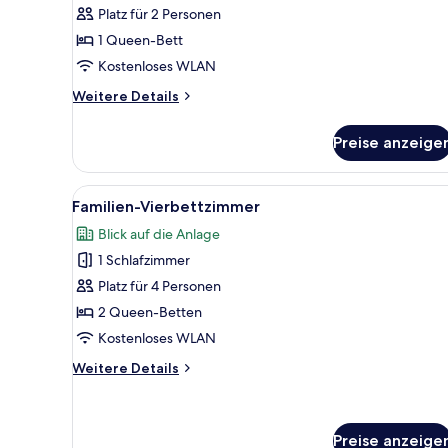
Platz für 2 Personen
1 Queen-Bett
Kostenloses WLAN
Weitere
Weitere Details
Details
für
Preise anzeige
Standard-
Doppelzimmer
Alle
Familien-Vierbettzimmer | Ve
10
Familien-Vierbettzimmer
Fotos
Blick auf die Anlage
für
1 Schlafzimmer
Familien-
Vierbettzimmer
Platz für 4 Personen
anzeigen
2 Queen-Betten
Kostenloses WLAN
Weitere
Weitere Details
Details
für
Familien-
Vierbettzimmer
Preise anzeige