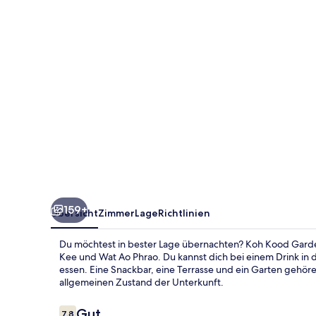
159+
Übersicht
Zimmer
Lage
Richtlinien
Du möchtest in bester Lage übernachten? Koh Kood Garden
Kee und Wat Ao Phrao. Du kannst dich bei einem Drink in 
essen. Eine Snackbar, eine Terrasse und ein Garten gehör
allgemeinen Zustand der Unterkunft.
Bewertungen
Gut
7,8