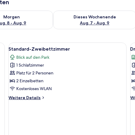
aten
 - Aug. 8.
 Verfügbarkeit für morgen, Aug. 8 - Aug. 9.
Überprüfe die Verfügbarkeit für dies
Morgen
Dieses Wochenende
ug. 8 - Aug. 9
Aug. 7 - Aug. 9
Alle
Standard-Zweibettzimmer | Verdunke
Al
10
Standard-Zweibettzimmer
D
Fotos
F
Blick auf den Park
für
f
1 Schlafzimmer
Standard-
D
Zweibettzimmer
a
Platz für 2 Personen
anzeigen
2 Einzelbetten
Kostenloses WLAN
Weitere
We
Weitere Details
We
Details
De
für
fü
Standard-
Dr
Zweibettzimmer