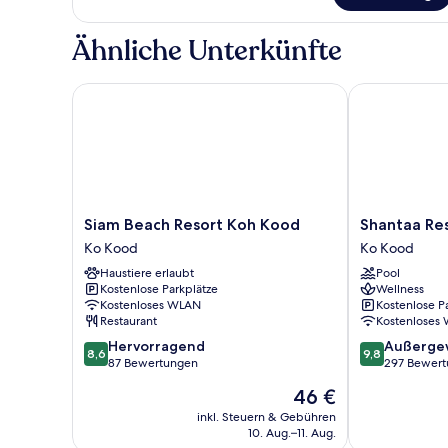
Ähnliche Unterkünfte
Siam Beach Resort Koh Kood
Shantaa Resor
Siam
Shantaa
Siam Beach Resort Koh Kood
Shantaa Re
Beach
Resort
Ko Kood
Ko Kood
Resort
Ko
Haustiere erlaubt
Pool
Koh
Kood
Kostenlose Parkplätze
Wellness
Kood
Kostenloses WLAN
Kostenlose P
Ko
Restaurant
Kostenloses
Kood
8.6
9.8
Hervorragend
Außerge
8,6
9,8
von
von
87 Bewertungen
297 Bewer
10,
10,
Der
46 €
Hervorragend,
Außergewöhnl
Preis
87
297
inkl. Steuern & Gebühren
beträgt
10. Aug.–11. Aug.
Bewertungen
Bewertungen
46 €