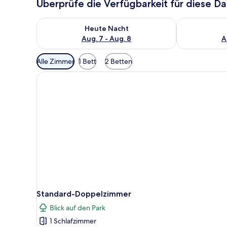
Überprüfe die Verfügbarkeit für diese D
Überprüfe die Verfügbarkeit für heute Nacht, Aug. 7
Überprüfe die
Heute Nacht
Aug. 7 - Aug. 8
A
Verfügbare
Alle Zimmer
1 Bett
2 Betten
Filter
für
Zimmer
Standard-Doppelzimmer
Blick auf den Park
1 Schlafzimmer