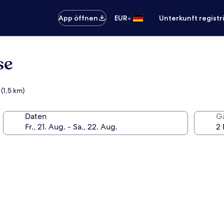
•
App öffnen
EUR
Unterkunft registr
se
(1,5 km)
Daten
G