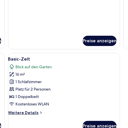
n
Preise anzeigen
rdunkelungsvorhänge, kostenloses WLAN, Bettwäsche
Alle
Basic-Zelt | Verdunkelungsvorhänge,
6
Basic-Zelt
Fotos
Blick auf den Garten
für
16 m²
Basic-
Zelt
1 Schlafzimmer
anzeigen
Platz für 2 Personen
1 Doppelbett
Kostenloses WLAN
Weitere
Weitere Details
Details
für
n
Preise anzeigen
Basic-