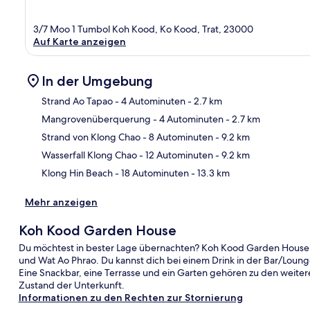
3/7 Moo 1 Tumbol Koh Kood, Ko Kood, Trat, 23000
Auf Karte anzeigen
In der Umgebung
Strand Ao Tapao
- 4 Autominuten
- 2.7 km
Mangrovenüberquerung
- 4 Autominuten
- 2.7 km
Kar
Strand von Klong Chao
- 8 Autominuten
- 9.2 km
Wasserfall Klong Chao
- 12 Autominuten
- 9.2 km
Klong Hin Beach
- 18 Autominuten
- 13.3 km
Mehr anzeigen
Koh Kood Garden House
Du möchtest in bester Lage übernachten? Koh Kood Garden House is
und Wat Ao Phrao. Du kannst dich bei einem Drink in der Bar/Loung
Eine Snackbar, eine Terrasse und ein Garten gehören zu den weite
Zustand der Unterkunft.
Informationen zu den Rechten zur Stornierung