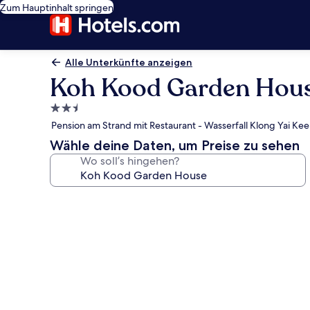
Zum Hauptinhalt springen
Alle Unterkünfte anzeigen
Koh Kood Garden Hou
2.5-
Sterne-
Pension am Strand mit Restaurant - Wasserfall Klong Yai Kee 
Unterkunft
Wähle deine Daten, um Preise zu sehen
Wo soll’s hingehen?
Fotogalerie
von
Koh
Kood
Garden
House