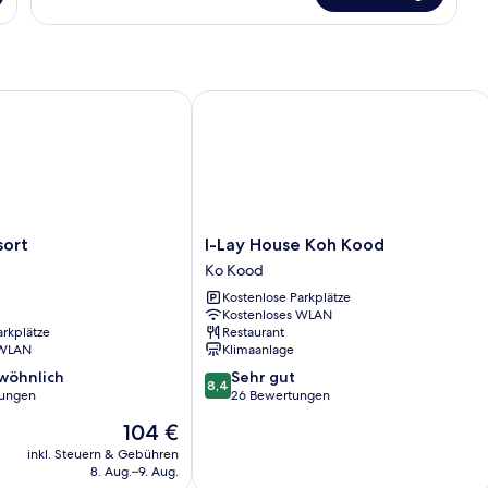
Zelt
t
I-Lay House Koh Kood
I-
sort
I-Lay House Koh Kood
Lay
Ko Kood
House
Kostenlose Parkplätze
Koh
Kostenloses WLAN
Kood
arkplätze
Restaurant
Ko
 WLAN
Klimaanlage
Kood
8.4
wöhnlich
Sehr gut
8,4
von
tungen
26 Bewertungen
10,
Der
104 €
ich,
Sehr
Preis
gut,
inkl. Steuern & Gebühren
beträgt
8. Aug.–9. Aug.
26
104 €