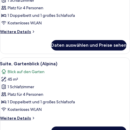
Bergblick
1 Schlafzimmer
anzeigen
Platz für 4 Personen
1 Doppelbett und 1 großes Schlafsofa
Kostenloses WLAN
Weitere
Weitere Details
Details
für
Daten auswählen und Preise sehen
Suite,
Bergblick
Alle
Ein Hotelzimmer mit einer Holzwand, e
10
Suite, Gartenblick (Alpina)
Fotos
Blick auf den Garten
für
45 m²
Suite,
Gartenblick
1 Schlafzimmer
(Alpina)
Platz für 4 Personen
anzeigen
1 Doppelbett und 1 großes Schlafsofa
Kostenloses WLAN
Weitere
Weitere Details
Details
für