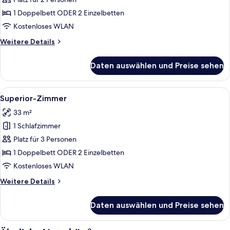
anzeigen
1 Doppelbett ODER 2 Einzelbetten
Kostenloses WLAN
Weitere
Weitere Details
Details
für
Daten auswählen und Preise sehen
Standardzimmer
Alle
Ein modernes Schlafzimmer mit einem 
8
Superior-Zimmer
Fotos
33 m²
für
1 Schlafzimmer
Superior-
Zimmer
Platz für 3 Personen
anzeigen
1 Doppelbett ODER 2 Einzelbetten
Kostenloses WLAN
Weitere
Weitere Details
Details
für
Daten auswählen und Preise sehen
Superior-
Zimmer