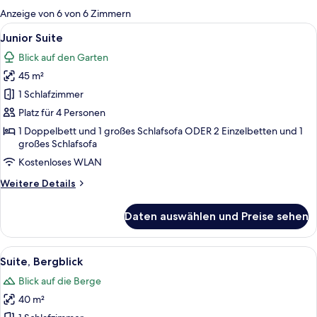
für
Anzeige von 6 von 6 Zimmern
Zimmer
Alle
Ein modernes Hotelzimmer mit einer s
9
Junior Suite
Fotos
Blick auf den Garten
für
45 m²
Junior
Suite
1 Schlafzimmer
anzeigen
Platz für 4 Personen
1 Doppelbett und 1 großes Schlafsofa ODER 2 Einzelbetten und 1
großes Schlafsofa
Kostenloses WLAN
Weitere
Weitere Details
Details
für
Daten auswählen und Preise sehen
Junior
Suite
Alle
Ein Doppelbett mit weißen Bettwäsche 
6
Suite, Bergblick
Fotos
Blick auf die Berge
für
40 m²
Suite,