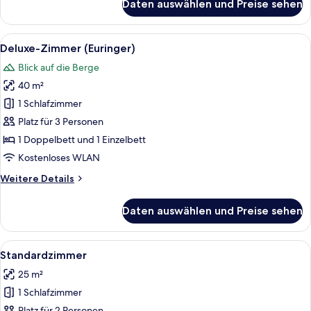
Daten auswählen und Preise sehen
Suite,
Gartenblick
(Alpina)
Alle
Ein Hotelzimmer mit einem hölzernen K
7
Deluxe-Zimmer (Euringer)
Fotos
Blick auf die Berge
für
40 m²
Deluxe-
Zimmer
1 Schlafzimmer
(Euringer)
Platz für 3 Personen
anzeigen
1 Doppelbett und 1 Einzelbett
Kostenloses WLAN
Weitere
Weitere Details
Details
für
Daten auswählen und Preise sehen
Deluxe-
Zimmer
(Euringer)
Alle
Ein modernes Hotelzimmer mit einem h
8
Standardzimmer
Fotos
25 m²
für
1 Schlafzimmer
Standardzimmer
Platz für 2 Personen