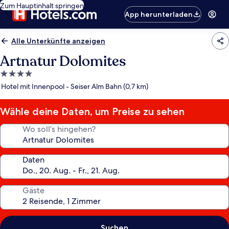
Zum Hauptinhalt springen
App herunterladen
Alle Unterkünfte anzeigen
Artnatur Dolomites
4.0-
Sterne-
Hotel mit Innenpool - Seiser Alm Bahn (0,7 km)
Unterkunft
Wähle deine Daten, um Preise zu sehen
Wo soll’s hingehen?
Daten
Gäste
Suchen