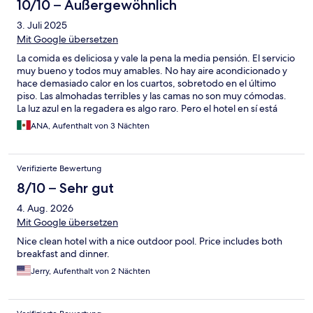
10/10 – Außergewöhnlich
3. Juli 2025
Mit Google übersetzen
La comida es deliciosa y vale la pena la media pensión. El servicio
muy bueno y todos muy amables. No hay aire acondicionado y
hace demasiado calor en los cuartos, sobretodo en el último
piso. Las almohadas terribles y las camas no son muy cómodas.
La luz azul en la regadera es algo raro. Pero el hotel en sí está
hermoso y muy bien mantenido. Muy céntrico y cerca de todas
ANA, Aufenthalt von 3 Nächten
las actividades.
Verifizierte Bewertung
8/10 – Sehr gut
4. Aug. 2026
Mit Google übersetzen
Nice clean hotel with a nice outdoor pool. Price includes both
breakfast and dinner.
Jerry, Aufenthalt von 2 Nächten