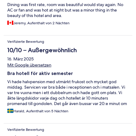
Dining was first rate, room was beautiful would stay again. No
AC or fan and was hot at night but was a minor thing in the
beauty of this hotel and area.
Jeremy, Aufenthalt von 2 Nächten
Verifizierte Bewertung
10/10 – Außergewöhnlich
16. März 2025
Mit Google übersetzen
Bra hotell för aktiv semester
Vi hade halvpension med utmärkt frukost och mycket god
middag. Servicen var bra både i receptionen och i matsalen. Vi
var tre vuxna men i ett dubbelrum och hade gott om plats. Vi
åkte längdskidor varje dag och hotellet är 10 minuters
promenad till gondolen. Det går även bussar var 20:e minut om
man inte vill gå. Vi uppskattade relaxavdelningen med pool,
Harald, Aufenthalt von 5 Nächten
jacuzzi och bastu.
Verifizierte Bewertung