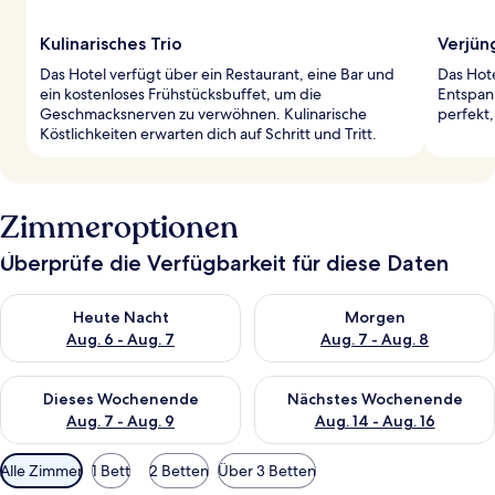
Kulinarisches Trio
Verjün
Das Hotel verfügt über ein Restaurant, eine Bar und
Das Hote
ein kostenloses Frühstücksbuffet, um die
Entspan
Geschmacksnerven zu verwöhnen. Kulinarische
perfekt
Köstlichkeiten erwarten dich auf Schritt und Tritt.
Zimmeroptionen
Überprüfe die Verfügbarkeit für diese Daten
Überprüfe die Verfügbarkeit für heute Nacht, Aug. 6 - Aug. 7.
Überprüfe die Verfügbarkeit f
Heute Nacht
Morgen
Aug. 6 - Aug. 7
Aug. 7 - Aug. 8
Überprüfe die Verfügbarkeit für dieses Wochenende, Aug. 7 - 
Überprüfe die Verfügbarkeit f
Dieses Wochenende
Nächstes Wochenende
Aug. 7 - Aug. 9
Aug. 14 - Aug. 16
Verfügbare
Alle Zimmer
1 Bett
2 Betten
Über 3 Betten
Filter