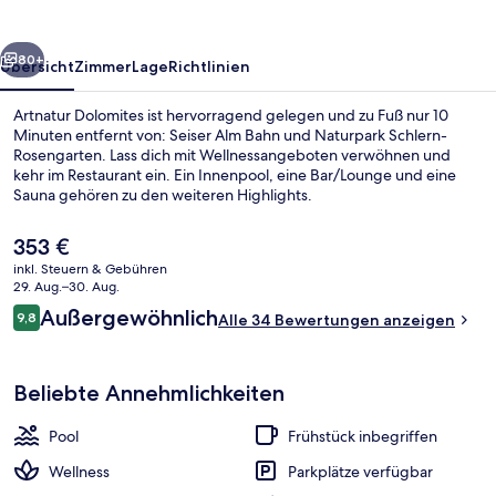
rück
Weiter
80+
Übersicht
Zimmer
Lage
Richtlinien
Artnatur Dolomites ist hervorragend gelegen und zu Fuß nur 10
Minuten entfernt von: Seiser Alm Bahn und Naturpark Schlern-
Rosengarten. Lass dich mit Wellnessangeboten verwöhnen und
kehr im Restaurant ein. Ein Innenpool, eine Bar/Lounge und eine
Sauna gehören zu den weiteren Highlights.
Der
353 €
aktuelle
inkl. Steuern & Gebühren
Preis
29. Aug.–30. Aug.
Innenpool, Außenpool (je nach Saison
beträgt
Bewertungen
Außergewöhnlich
9,8
Alle 34 Bewertungen anzeigen
353 €.
9,8 von 10.
Beliebte Annehmlichkeiten
Pool
Frühstück inbegriffen
Wellness
Parkplätze verfügbar