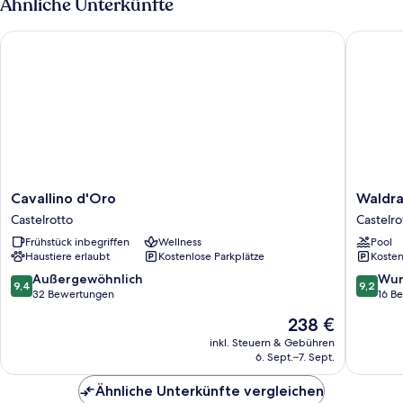
Ähnliche Unterkünfte
Cavallino d'Oro
Waldrast 
Cavallino
Waldras
Cavallino d'Oro
Waldra
d'Oro
-
Castelrotto
Castelro
Castelrotto
Forestsi
Frühstück inbegriffen
Wellness
Pool
Living
Haustiere erlaubt
Kostenlose Parkplätze
Kosten
Castelro
9.4
9.2
Außergewöhnlich
Wun
9,4
9,2
von
von
32 Bewertungen
16 B
10,
10,
Der
238 €
Außergewöhnlich,
Wunder
Preis
32
16
inkl. Steuern & Gebühren
beträgt
6. Sept.–7. Sept.
Bewertungen
Bewert
238 €
Ähnliche Unterkünfte vergleichen