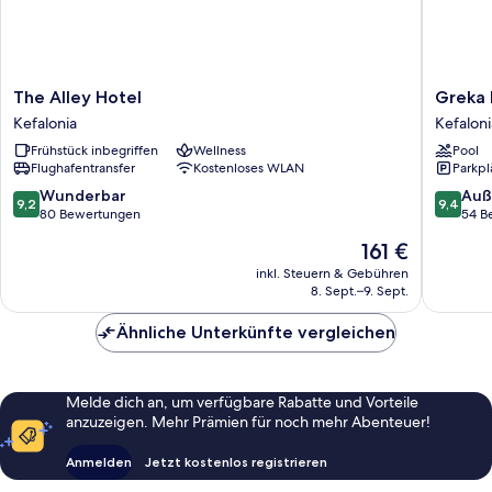
The
Greka
The Alley Hotel
Greka I
Alley
Ionian
Kefalonia
Kefaloni
Hotel
Suites
Frühstück inbegriffen
Wellness
Pool
Kefalonia
and
Flughafentransfer
Kostenloses WLAN
Parkpl
Villa
Kefaloni
9.2
9.4
Wunderbar
Auß
9,2
9,4
von
von
80 Bewertungen
54 B
10,
10,
Der
161 €
Wunderbar,
Außerge
Preis
80
54
inkl. Steuern & Gebühren
beträgt
8. Sept.–9. Sept.
Bewertungen
Bewert
161 €
Ähnliche Unterkünfte vergleichen
Melde dich an, um verfügbare Rabatte und Vorteile
anzuzeigen. Mehr Prämien für noch mehr Abenteuer!
Anmelden
Jetzt kostenlos registrieren