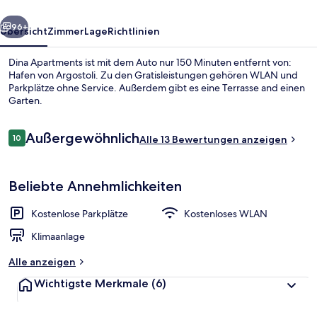
rück
Weiter
96+
Übersicht
Zimmer
Lage
Richtlinien
Dina Apartments ist mit dem Auto nur 150 Minuten entfernt von:
Hafen von Argostoli. Zu den Gratisleistungen gehören WLAN und
Parkplätze ohne Service. Außerdem gibt es eine Terrasse and einen
Garten.
Bewertungen
Außergewöhnlich
10
Alle 13 Bewertungen anzeigen
10 von 10.
Unterkunftsgelände
Beliebte Annehmlichkeiten
Kostenlose Parkplätze
Kostenloses WLAN
Klimaanlage
Alle anzeigen
Wichtigste Merkmale
(6)