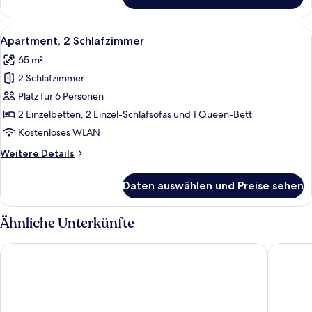
Apartment,
1
Schlafzimmer
Alle
Eine moderne Wohnung mit Essberei
18
Apartment, 2 Schlafzimmer
Fotos
65 m²
für
2 Schlafzimmer
Apartment,
2 Schlafzimmer
Platz für 6 Personen
anzeigen
2 Einzelbetten, 2 Einzel-Schlafsofas und 1 Queen-Bett
Kostenloses WLAN
Weitere
Weitere Details
Details
für
Daten auswählen und Preise sehen
Apartment,
2 Schlafzimmer
Ähnliche Unterkünfte
The Alley Hotel
Greka Ion