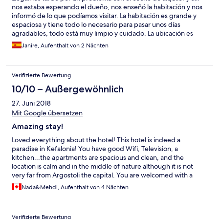
nos estaba esperando el dueño, nos enseñó la habitación y nos
informó de lo que podíamos visitar. La habitación es grande y
espaciosa y tiene todo lo necesario para pasar unos días
agradables, todo está muy limpio y cuidado. La ubicación es
excelente, tienes un supermercado a pocos metros y puedes
Janire, Aufenthalt von 2 Nächten
cruzar a Argostoli a través de un puente. Muchas gracias por
tratarnos tan bien. Si volvemos repetiremos sin duda.
Verifizierte Bewertung
10/10 – Außergewöhnlich
27. Juni 2018
Mit Google übersetzen
Amazing stay!
Loved everything about the hotel! This hotel is indeed a
paradise in Kefalonia! You have good Wifi, Television, a
kitchen...the apartments are spacious and clean, and the
location is calm and in the middle of nature although it is not
very far from Argostoli the capital. You are welcomed with a
delicious lemonade waiting for you in the fridge. The decoration
Nada&Mehdi, Aufenthalt von 4 Nächten
is very nice and modern, and you wake up to the sound of bells
from the goats that are walking around. Fantastic! It is very hard
to go back to your country after your stay in this hotel. Thanks
Verifizierte Bewertung