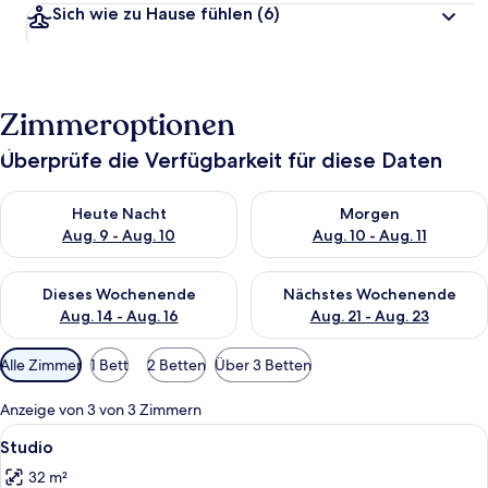
Sich wie zu Hause fühlen
(6)
Zimmeroptionen
Überprüfe die Verfügbarkeit für diese Daten
Überprüfe die Verfügbarkeit für heute Nacht, Aug. 9 - Aug. 10
Überprüfe die Verfügbarkeit fü
Heute Nacht
Morgen
Aug. 9 - Aug. 10
Aug. 10 - Aug. 11
Überprüfe die Verfügbarkeit für dieses Wochenende, Aug. 14 -
Überprüfe die Verfügbarkeit f
Dieses Wochenende
Nächstes Wochenende
Aug. 14 - Aug. 16
Aug. 21 - Aug. 23
Verfügbare
Alle Zimmer
1 Bett
2 Betten
Über 3 Betten
Filter
für
Anzeige von 3 von 3 Zimmern
Zimmer
Alle
Ein Hotelzimmer mit einem Bett, Nacht
23
Studio
Fotos
32 m²
für