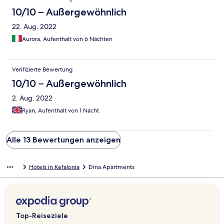
for the great hospitality. We would definitely come back to this
hotel! Mehdi & Nada
10/10 – Außergewöhnlich
22. Aug. 2022
Aurora, Aufenthalt von 6 Nächten
Verifizierte Bewertung
10/10 – Außergewöhnlich
2. Aug. 2022
Ryan, Aufenthalt von 1 Nacht
Alle 13 Bewertungen anzeigen
Hotels in Kefalonia
Dina Apartments
Top-Reiseziele