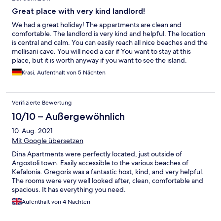
Great place with very kind landlord!
We had a great holiday! The appartments are clean and
comfortable. The landlord is very kind and helpful. The location
is central and calm. You can easily reach all nice beaches and the
mellisani cave. You will need a car if You want to stay at this
place, but it is worth anyway if you want to see the island.
Excellent price-performance ratio!
Krasi, Aufenthalt von 5 Nächten
Verifizierte Bewertung
10/10 – Außergewöhnlich
10. Aug. 2021
Mit Google übersetzen
Dina Apartments were perfectly located, just outside of
Argostoli town. Easily accessible to the various beaches of
Kefalonia. Gregoris was a fantastic host, kind, and very helpful.
The rooms were very well looked after, clean, comfortable and
spacious. It has everything you need.
Aufenthalt von 4 Nächten