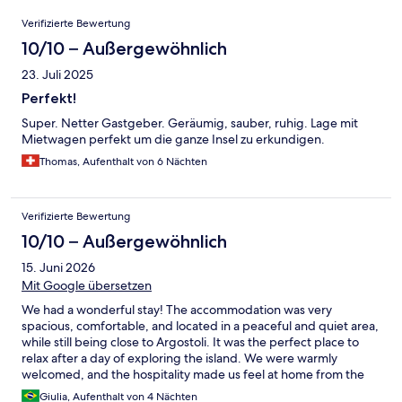
Bewertungen
Verifizierte Bewertung
10/10 – Außergewöhnlich
23. Juli 2025
Perfekt!
Super. Netter Gastgeber. Geräumig, sauber, ruhig. Lage mit
Mietwagen perfekt um die ganze Insel zu erkundigen.
Thomas, Aufenthalt von 6 Nächten
Verifizierte Bewertung
10/10 – Außergewöhnlich
15. Juni 2026
Mit Google übersetzen
We had a wonderful stay! The accommodation was very
spacious, comfortable, and located in a peaceful and quiet area,
while still being close to Argostoli. It was the perfect place to
relax after a day of exploring the island. We were warmly
welcomed, and the hospitality made us feel at home from the
moment we arrived. I would definitely recommend it and would
Giulia, Aufenthalt von 4 Nächten