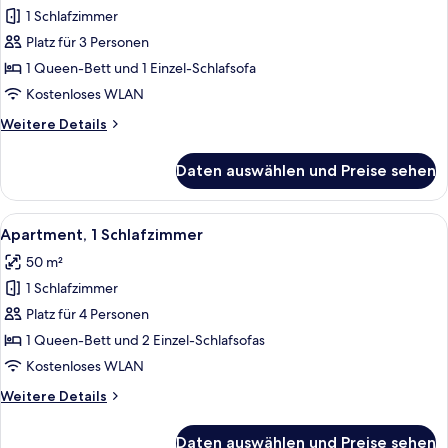
1 Schlafzimmer
Studio
anzeigen
Platz für 3 Personen
1 Queen-Bett und 1 Einzel-Schlafsofa
Kostenloses WLAN
Weitere
Weitere Details
Details
für
Daten auswählen und Preise sehen
Studio
Alle
Ein modernes Wohnzimmer mit Sofa, Co
15
Apartment, 1 Schlafzimmer
Fotos
50 m²
für
1 Schlafzimmer
Apartment,
1
Platz für 4 Personen
Schlafzimmer
1 Queen-Bett und 2 Einzel-Schlafsofas
anzeigen
Kostenloses WLAN
Weitere
Weitere Details
Details
für
Daten auswählen und Preise sehen