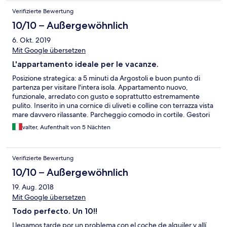
Verifizierte Bewertung
10/10 – Außergewöhnlich
6. Okt. 2019
Mit Google übersetzen
L'appartamento ideale per le vacanze.
Posizione strategica: a 5 minuti da Argostoli e buon punto di
partenza per visitare l'intera isola. Appartamento nuovo,
funzionale, arredato con gusto e soprattutto estremamente
pulito. Inserito in una cornice di uliveti e colline con terrazza vista
mare davvero rilassante. Parcheggio comodo in cortile. Gestori
eccezionalmente cortesi e disponibili. Al nostro arrivo abbiamo
valter, Aufenthalt von 5 Nächten
trovato in frigorifero una limonata fatta in casa dalla proprietaria
che vi consigliamo.
Verifizierte Bewertung
10/10 – Außergewöhnlich
19. Aug. 2018
Mit Google übersetzen
Todo perfecto. Un 10!!
Llegamos tarde por un problema con el coche de alquiler y allí