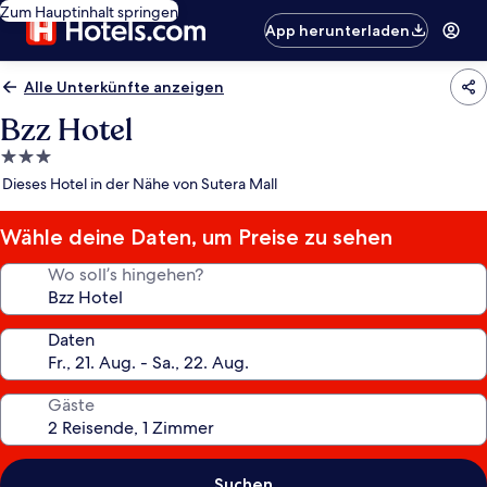
Zum Hauptinhalt springen
App herunterladen
Alle Unterkünfte anzeigen
Bzz Hotel
3.0-
Sterne-
Dieses Hotel in der Nähe von Sutera Mall
Unterkunft
Wähle deine Daten, um Preise zu sehen
Wo soll’s hingehen?
Daten
Gäste
Suchen