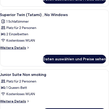
Superior
anzeigen
King
(Tatami)
Alle
Ein Hotelzimmer mit zwei Betten, Ho
2
,
Superior Twin (Tatami) , No Windows
Fotos
No
1 Schlafzimmer
Windows
für
Platz für 2 Personen
Superior
Twin
2 Einzelbetten
(Tatami)
Kostenloses WLAN
,
Weitere
Weitere Details
No
Details
Windows
für
Daten auswählen und Preise sehen
Superior
anzeigen
Twin
(Tatami)
Alle
Dusche, kostenlose Toilettenartikel, B
1
,
Junior Suite Non smoking
Fotos
No
Platz für 2 Personen
Windows
für
1 Queen-Bett
Junior
Suite
Kostenloses WLAN
Non
Weitere
Weitere Details
smoking
Details