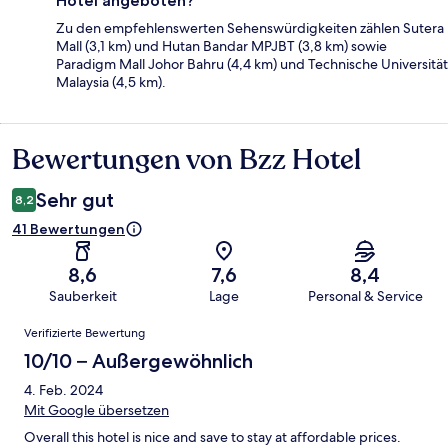
Hotel angeboten?
Zu den empfehlenswerten Sehenswürdigkeiten zählen Sutera
Mall (3,1 km) und Hutan Bandar MPJBT (3,8 km) sowie
Paradigm Mall Johor Bahru (4,4 km) und Technische Universität
Malaysia (4,5 km).
Bewertungen von Bzz Hotel
Bewertungen
Sehr gut
8,2
41 Bewertungen
8,6
7,6
8,4
Sauberkeit
Lage
Personal & Service
Bewertungen
Verifizierte Bewertung
10/10 – Außergewöhnlich
4. Feb. 2024
Mit Google übersetzen
Overall this hotel is nice and save to stay at affordable prices.