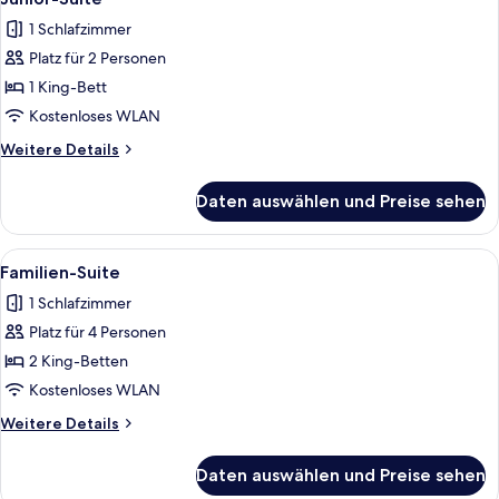
Fotos
1 Schlafzimmer
für
Platz für 2 Personen
Junior-
Suite
1 King-Bett
anzeigen
Kostenloses WLAN
Weitere
Weitere Details
Details
für
Daten auswählen und Preise sehen
Junior-
Suite
Alle
Ein Hotelzimmer mit Bett, Schreibtisc
8
Familien-Suite
Fotos
1 Schlafzimmer
für
Platz für 4 Personen
Familien-
Suite
2 King-Betten
anzeigen
Kostenloses WLAN
Weitere
Weitere Details
Details
für
Daten auswählen und Preise sehen
Familien-