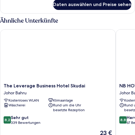
für
anzeigen
Daten auswählen und Preise sehen
Junior
Suite
Non
Ähnliche Unterkünfte
smoking
The Leverage Business Hotel Skudai
NB HOT
The
NB
The Leverage Business Hotel Skudai
NB HO
Leverage
HOTEL
Johor Bahru
Johor B
Business
Johor
Kostenloses WLAN
Klimaanlage
Koste
Hotel
Bahru
Wäscherei
Rund um die Uhr
Rund 
Skudai
besetzte Rezeption
besetz
Johor
8.2
8.8
Bahru
Sehr gut
Her
8,2
8,8
von
von
339 Bewertungen
67 B
10,
10,
Der
23 €
Sehr
Hervorr