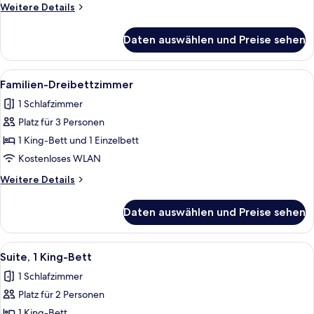
Fenster
Weitere
Weitere Details
anzeigen
Details
für
Daten auswählen und Preise sehen
Superior-
Zweibettzimmer,
ohne
Alle
Ein Hotelzimmer mit zwei Betten, ein
9
Fenster
Familien-Dreibettzimmer
Fotos
1 Schlafzimmer
für
Platz für 3 Personen
Familien-
Dreibettzimmer
1 King-Bett und 1 Einzelbett
anzeigen
Kostenloses WLAN
Weitere
Weitere Details
Details
für
Daten auswählen und Preise sehen
Familien-
Dreibettzimmer
Alle
Ein modernes Hotelzimmer mit einem g
7
Suite, 1 King-Bett
Fotos
1 Schlafzimmer
für
Platz für 2 Personen
Suite,
1 King-
1 King-Bett