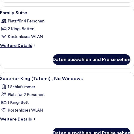
Suite
Alle
Schreibtisch, Bügeleisen/Bügelbrett,
2
Family Suite
Fotos
Platz für 4 Personen
für
2 King-Betten
Family
Suite
Kostenloses WLAN
anzeigen
Weitere
Weitere Details
Details
für
Daten auswählen und Preise sehen
Family
Suite
Alle
Ein Hotelzimmer mit zwei Betten, Ho
2
Superior King (Tatami) , No Windows
Fotos
1 Schlafzimmer
für
Platz für 2 Personen
Superior
King
1 King-Bett
(Tatami)
Kostenloses WLAN
,
Weitere
Weitere Details
No
Details
Windows
für
Daten auswählen und Preise sehen