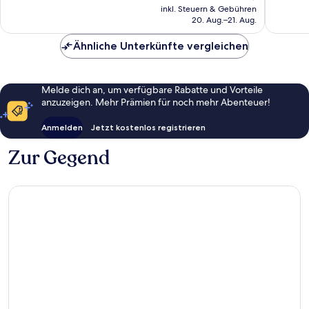
Preis
gut,
67
inkl. Steuern & Gebühren
beträgt
20. Aug.–21. Aug.
339
Bewert
23 €
Bewertungen
Ähnliche Unterkünfte vergleichen
Melde dich an, um verfügbare Rabatte und Vorteile
anzuzeigen. Mehr Prämien für noch mehr Abenteuer!
Anmelden
Jetzt kostenlos registrieren
Zur Gegend