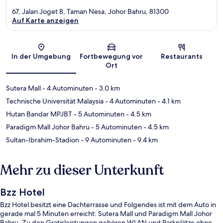
67, Jalan Joget 8, Taman Nesa, Johor Bahru, 81300
Auf Karte anzeigen
Karte
In der Umgebung
Fortbewegung vor
Restaurants
Ort
Sutera Mall
- 4 Autominuten
- 3.0 km
Technische Universität Malaysia
- 4 Autominuten
- 4.1 km
Hutan Bandar MPJBT
- 5 Autominuten
- 4.5 km
Paradigm Mall Johor Bahru
- 5 Autominuten
- 4.5 km
Sultan-Ibrahim-Stadion
- 9 Autominuten
- 9.4 km
Mehr zu dieser Unterkunft
Bzz Hotel
Bzz Hotel besitzt eine Dachterrasse und Folgendes ist mit dem Auto in
gerade mal 5 Minuten erreicht: Sutera Mall und Paradigm Mall Johor
Bahru. Zu den Gratisleistungen gehören WLAN und Parkplätze ohne