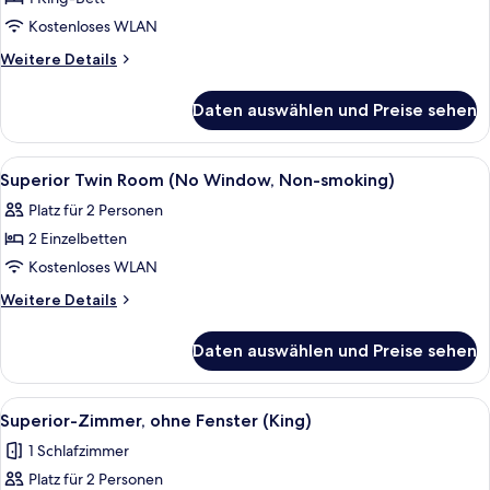
Bett
Kostenloses WLAN
anzeigen
Weitere
Weitere Details
Details
für
Daten auswählen und Preise sehen
Suite,
1 King-
Bett
Alle
Ein Badezimmer mit Waschbecken, Spie
1
Superior Twin Room (No Window, Non-smoking)
Fotos
Platz für 2 Personen
für
2 Einzelbetten
Superior
Twin
Kostenloses WLAN
Room
Weitere
Weitere Details
(No
Details
für
Window,
Daten auswählen und Preise sehen
Superior
Non-
Twin
smoking)
Room
Alle
Ein Schlafzimmer mit einem Bett, eine
6
anzeigen
(No
Superior-Zimmer, ohne Fenster (King)
Fotos
Window,
1 Schlafzimmer
Non-
für
smoking)
Platz für 2 Personen
Superior-