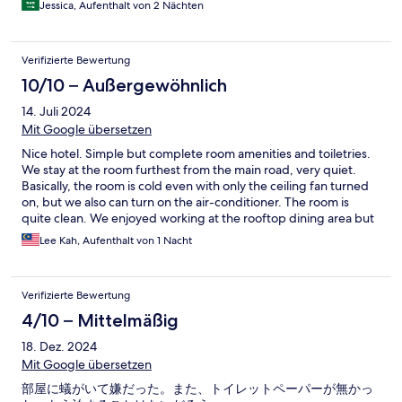
Jessica, Aufenthalt von 2 Nächten
Verifizierte Bewertung
10/10 – Außergewöhnlich
14. Juli 2024
Mit Google übersetzen
Nice hotel. Simple but complete room amenities and toiletries.
We stay at the room furthest from the main road, very quiet.
Basically, the room is cold even with only the ceiling fan turned
on, but we also can turn on the air-conditioner. The room is
quite clean. We enjoyed working at the rooftop dining area but
there’s no cafeteria there. The place is for event dining.
Lee Kah, Aufenthalt von 1 Nacht
Verifizierte Bewertung
4/10 – Mittelmäßig
18. Dez. 2024
Mit Google übersetzen
部屋に蟻がいて嫌だった。また、トイレットペーパーが無かっ