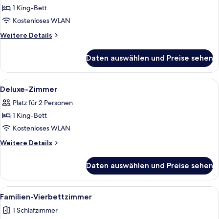
Zimmer,
1 King-Bett
ohne
Kostenloses WLAN
Fenster
Weitere
Weitere Details
(King)
Details
anzeigen
für
Daten auswählen und Preise sehen
Superior-
Zimmer,
ohne
Alle
Ein Hotelzimmer mit Bett, Schreibtisch
6
Fenster
Deluxe-Zimmer
Fotos
(King)
Platz für 2 Personen
für
1 King-Bett
Deluxe-
Zimmer
Kostenloses WLAN
anzeigen
Weitere
Weitere Details
Details
für
Daten auswählen und Preise sehen
Deluxe-
Zimmer
Alle
Ein modernes Hotelzimmer mit einem 
6
Familien-Vierbettzimmer
Fotos
1 Schlafzimmer
für