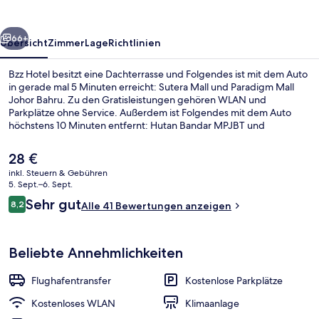
rück
Weiter
66+
Übersicht
Zimmer
Lage
Richtlinien
Bzz Hotel besitzt eine Dachterrasse und Folgendes ist mit dem Auto
in gerade mal 5 Minuten erreicht: Sutera Mall und Paradigm Mall
Johor Bahru. Zu den Gratisleistungen gehören WLAN und
Parkplätze ohne Service. Außerdem ist Folgendes mit dem Auto
höchstens 10 Minuten entfernt: Hutan Bandar MPJBT und
Technische Universität Malaysia.
Der
28 €
aktuelle
inkl. Steuern & Gebühren
Preis
5. Sept.–6. Sept.
Lobby
beträgt
Bewertungen
Sehr gut
8,2
Alle 41 Bewertungen anzeigen
28 €.
8,2 von 10.
Beliebte Annehmlichkeiten
Flughafentransfer
Kostenlose Parkplätze
Kostenloses WLAN
Klimaanlage