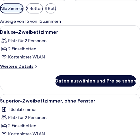
Verfügbare
Alle Zimmer
2 Betten
1 Bett
Filter
für
Anzeige von 15 von 15 Zimmern
Zimmer
Alle
Ein Hotelzimmer mit zwei Betten, eine
5
Deluxe-Zweibettzimmer
Fotos
Platz für 2 Personen
für
2 Einzelbetten
Deluxe-
Zweibettzimmer
Kostenloses WLAN
anzeigen
Weitere
Weitere Details
Details
für
Daten auswählen und Preise sehen
Deluxe-
Zweibettzimmer
Alle
Ein Hotelzimmer mit zwei Betten, eine
4
Superior-Zweibettzimmer, ohne Fenster
Fotos
1 Schlafzimmer
für
Platz für 2 Personen
Superior-
Zweibettzimmer,
2 Einzelbetten
ohne
Kostenloses WLAN