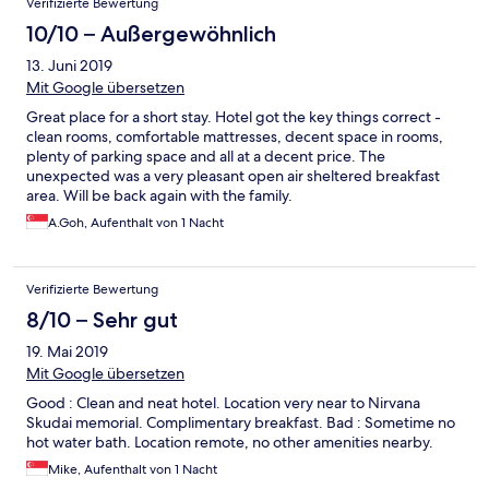
Verifizierte Bewertung
10/10 – Außergewöhnlich
13. Juni 2019
Mit Google übersetzen
Great place for a short stay. Hotel got the key things correct -
clean rooms, comfortable mattresses, decent space in rooms,
plenty of parking space and all at a decent price. The
unexpected was a very pleasant open air sheltered breakfast
area. Will be back again with the family.
A.Goh, Aufenthalt von 1 Nacht
Verifizierte Bewertung
8/10 – Sehr gut
19. Mai 2019
Mit Google übersetzen
Good : Clean and neat hotel. Location very near to Nirvana
Skudai memorial. Complimentary breakfast. Bad : Sometime no
hot water bath. Location remote, no other amenities nearby.
Mike, Aufenthalt von 1 Nacht