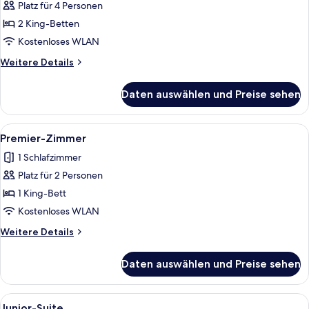
Platz für 4 Personen
Familien-
Vierbettzimmer
2 King-Betten
anzeigen
Kostenloses WLAN
Weitere
Weitere Details
Details
für
Daten auswählen und Preise sehen
Familien-
Vierbettzimmer
Alle
Ein Hotelzimmer mit einem großen Bett
5
Premier-Zimmer
Fotos
1 Schlafzimmer
für
Platz für 2 Personen
Premier-
Zimmer
1 King-Bett
anzeigen
Kostenloses WLAN
Weitere
Weitere Details
Details
für
Daten auswählen und Preise sehen
Premier-
Zimmer
Alle
Ein Hotelzimmer mit einem Bett, eine
5
Junior-Suite