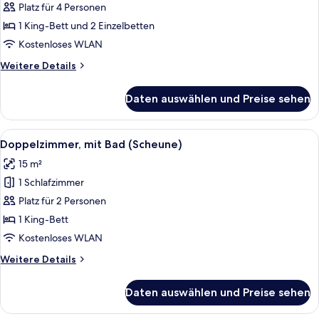
mit
Platz für 4 Personen
Bad
1 King-Bett und 2 Einzelbetten
(Suite
Kostenloses WLAN
Bauernhaus)
Weitere
Weitere Details
anzeigen
Details
für
Daten auswählen und Preise sehen
Suite,
mit
Bad
Alle
Ein Hotelzimmer mit Bett, Schreibtisch
15
(Suite
Doppelzimmer, mit Bad (Scheune)
Fotos
Bauernhaus)
15 m²
für
1 Schlafzimmer
Doppelzimmer,
mit
Platz für 2 Personen
Bad
1 King-Bett
(Scheune)
Kostenloses WLAN
anzeigen
Weitere
Weitere Details
Details
für
Daten auswählen und Preise sehen
Doppelzimmer,
mit