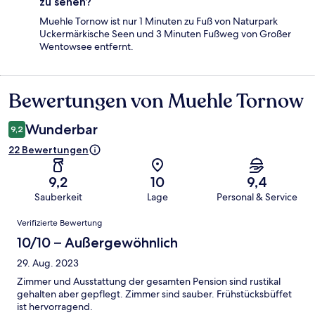
zu sehen?
Muehle Tornow ist nur 1 Minuten zu Fuß von Naturpark
Uckermärkische Seen und 3 Minuten Fußweg von Großer
Wentowsee entfernt.
Bewertungen von Muehle Tornow
Bewertungen
Wunderbar
9,2
22 Bewertungen
9,2
10
9,4
Sauberkeit
Lage
Personal & Service
Bewertungen
Verifizierte Bewertung
10/10 – Außergewöhnlich
29. Aug. 2023
Zimmer und Ausstattung der gesamten Pension sind rustikal
gehalten aber gepflegt. Zimmer sind sauber. Frühstücksbüffet
ist hervorragend.