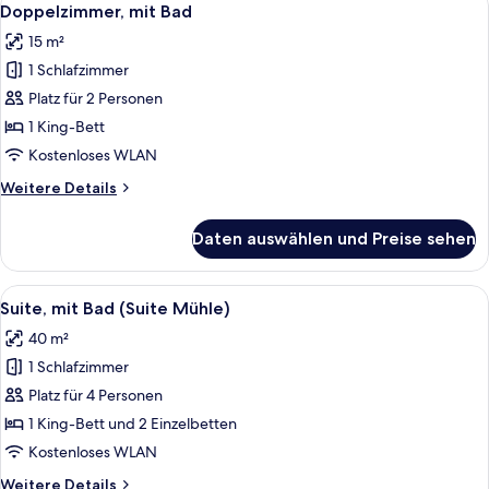
13
Doppelzimmer, mit Bad
Fotos
15 m²
für
1 Schlafzimmer
Doppelzimmer,
mit
Platz für 2 Personen
Bad
1 King-Bett
anzeigen
Kostenloses WLAN
Weitere
Weitere Details
Details
für
Daten auswählen und Preise sehen
Doppelzimmer,
mit
Bad
Alle
Ein modernes Wohnzimmer mit einem b
13
Suite, mit Bad (Suite Mühle)
Fotos
40 m²
für
1 Schlafzimmer
Suite,
mit
Platz für 4 Personen
Bad
1 King-Bett und 2 Einzelbetten
(Suite
Kostenloses WLAN
Mühle)
Weitere
Weitere Details