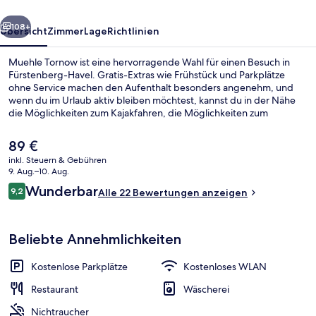
rück
Weiter
108+
Übersicht
Zimmer
Lage
Richtlinien
Muehle Tornow ist eine hervorragende Wahl für einen Besuch in
Fürstenberg-Havel. Gratis-Extras wie Frühstück und Parkplätze
ohne Service machen den Aufenthalt besonders angenehm, und
wenn du im Urlaub aktiv bleiben möchtest, kannst du in der Nähe
die Möglichkeiten zum Kajakfahren, die Möglichkeiten zum
Mountainbiken und die Möglichkeiten zum Rafting nutzen.
Der
89 €
aktuelle
inkl. Steuern & Gebühren
Preis
9. Aug.–10. Aug.
Blick von der Unterkunft
beträgt
Bewertungen
Wunderbar
9,2
Alle 22 Bewertungen anzeigen
89 €.
9,2 von 10.
Beliebte Annehmlichkeiten
Kostenlose Parkplätze
Kostenloses WLAN
Restaurant
Wäscherei
Nichtraucher