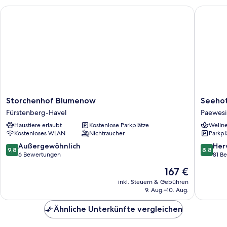
Gartenblick
Storchenhof Blumenow
Seehotel
(Juniorsuite
Honeymoon
10)
Storchenhof
Seehote
Storchenhof Blumenow
Seehot
Blumenow
Bollman
Fürstenberg-Havel
Paewesi
Fürstenberg-
am
Haustiere erlaubt
Kostenlose Parkplätze
Wellne
Havel
Beetzse
Kostenloses WLAN
Nichtraucher
Parkpl
Paewesi
9.8
8.8
Außergewöhnlich
Her
9,8
8,8
von
von
6 Bewertungen
81 B
10,
10,
Der
167 €
Außergewöhnlich,
Hervorr
Preis
6
81
inkl. Steuern & Gebühren
beträgt
9. Aug.–10. Aug.
Bewertungen
Bewert
167 €
Ähnliche Unterkünfte vergleichen