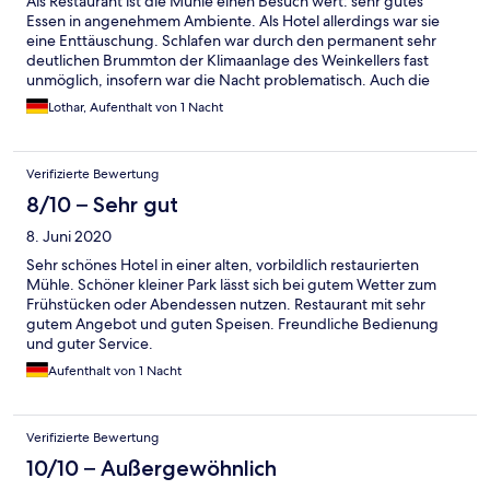
Als Restaurant ist die Mühle einen Besuch wert: sehr gutes
Essen in angenehmem Ambiente. Als Hotel allerdings war sie
eine Enttäuschung. Schlafen war durch den permanent sehr
deutlichen Brummton der Klimaanlage des Weinkellers fast
unmöglich, insofern war die Nacht problematisch. Auch die
Zimmerausstattung und das Frühstück waren in anbetracht des
Lothar, Aufenthalt von 1 Nacht
Zimmerpreises eher enttäuschend. Daher nicht empfohlen.
Verifizierte Bewertung
8/10 – Sehr gut
8. Juni 2020
Sehr schönes Hotel in einer alten, vorbildlich restaurierten
Mühle. Schöner kleiner Park lässt sich bei gutem Wetter zum
Frühstücken oder Abendessen nutzen. Restaurant mit sehr
gutem Angebot und guten Speisen. Freundliche Bedienung
und guter Service.
Aufenthalt von 1 Nacht
Verifizierte Bewertung
10/10 – Außergewöhnlich