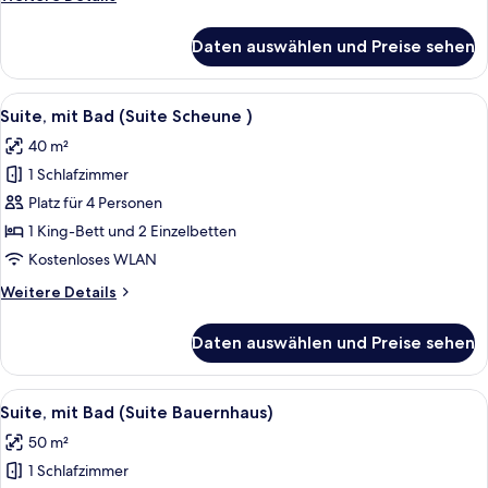
anzeigen
Details
für
Daten auswählen und Preise sehen
Suite,
mit
Bad
Alle
Ein gemütliches Wohnzimmer mit einer
16
(Suite
Suite, mit Bad (Suite Scheune )
Fotos
Mühle)
40 m²
für
1 Schlafzimmer
Suite,
mit
Platz für 4 Personen
Bad
1 King-Bett und 2 Einzelbetten
(Suite
Kostenloses WLAN
Scheune
Weitere
Weitere Details
)
Details
anzeigen
für
Daten auswählen und Preise sehen
Suite,
mit
Bad
Alle
Ein modernes Hotelzimmer mit Holzbod
18
(Suite
Suite, mit Bad (Suite Bauernhaus)
Fotos
Scheune
50 m²
)
für
1 Schlafzimmer
Suite,