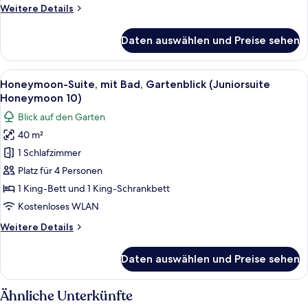
(Juniorsuite
Weitere
Weitere Details
Bauernhaus
Details
12)
für
Daten auswählen und Preise sehen
Suite,
anzeigen
barrierefrei,
mit
Alle
Ein gemütliches Schlafzimmer im Dach
13
Bad
Honeymoon-Suite, mit Bad, Gartenblick (Juniorsuite
Fotos
(Juniorsuite
Honeymoon 10)
Bauernhaus
für
Blick auf den Garten
12)
Honeymoon-
40 m²
Suite,
1 Schlafzimmer
mit
Bad,
Platz für 4 Personen
Gartenblick
1 King-Bett und 1 King-Schrankbett
(Juniorsuite
Kostenloses WLAN
Honeymoon
Weitere
Weitere Details
10)
Details
anzeigen
für
Daten auswählen und Preise sehen
Honeymoon-
Suite,
mit
Ähnliche Unterkünfte
Bad,