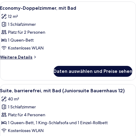
Bad
Alle
Ein ordentlich bezogenes Bett mit wei
6
(Scheune)
Economy-Doppelzimmer, mit Bad
Fotos
12 m²
für
1 Schlafzimmer
Economy-
Doppelzimmer,
Platz für 2 Personen
mit
1 Queen-Bett
Bad
Kostenloses WLAN
anzeigen
Weitere
Weitere Details
Details
für
Daten auswählen und Preise sehen
Economy-
Doppelzimmer,
mit
Alle
Ein modernes Wohnzimmer mit einem g
15
Bad
Suite, barrierefrei, mit Bad (Juniorsuite Bauernhaus 12)
Fotos
40 m²
für
1 Schlafzimmer
Suite,
barrierefrei,
Platz für 4 Personen
mit
1 Queen-Bett, 1 King-Schlafsofa und 1 Einzel-Rollbett
Bad
Kostenloses WLAN