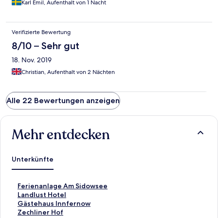
Karl Emil, Aufenthalt von 1 Nacht
Verifizierte Bewertung
8/10 – Sehr gut
18. Nov. 2019
Christian, Aufenthalt von 2 Nächten
Alle 22 Bewertungen anzeigen
Mehr entdecken
Unterkünfte
L
Ferienanlage Am Sidowsee
i
L
Landlust Hotel
n
i
L
Gästehaus Innfernow
k
n
i
L
Zechliner Hof