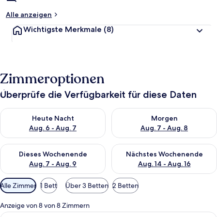
Alle anzeigen
Wichtigste Merkmale
(8)
Zimmeroptionen
Überprüfe die Verfügbarkeit für diese Daten
Überprüfe die Verfügbarkeit für heute Nacht, Aug. 6 - Aug. 7.
Überprüfe die Verfügbarkeit f
Heute Nacht
Morgen
Aug. 6 - Aug. 7
Aug. 7 - Aug. 8
Überprüfe die Verfügbarkeit für dieses Wochenende, Aug. 7 - 
Überprüfe die Verfügbarkeit f
Dieses Wochenende
Nächstes Wochenende
Aug. 7 - Aug. 9
Aug. 14 - Aug. 16
Verfügbare
Alle Zimmer
1 Bett
Über 3 Betten
2 Betten
Filter
für
Anzeige von 8 von 8 Zimmern
Zimmer
Alle
Ein Hotelzimmer mit einem großen Bet