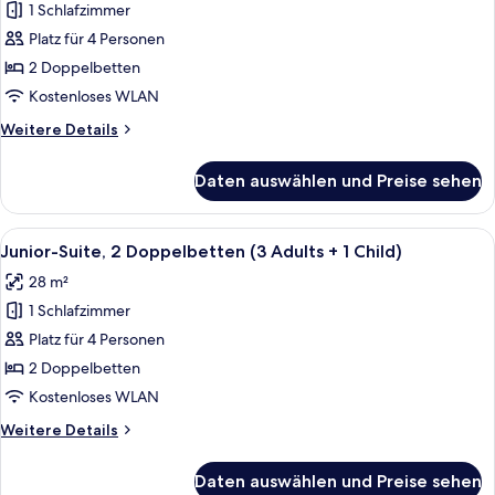
1
1 Schlafzimmer
Junior-
Child)
Suite,
Platz für 4 Personen
2 Doppelbetten
2 Doppelbetten
(2
Kostenloses WLAN
Adults
Weitere
Weitere Details
+
Details
2
für
Daten auswählen und Preise sehen
Junior-
Children)
Suite,
anzeigen
2 Doppelbetten
Alle
Ein modernes Hotelzimmer mit einer C
4
(2
Junior-Suite, 2 Doppelbetten (3 Adults + 1 Child)
Fotos
Adults
28 m²
+
für
2
1 Schlafzimmer
Junior-
Children)
Suite,
Platz für 4 Personen
2 Doppelbetten
2 Doppelbetten
(3
Kostenloses WLAN
Adults
Weitere
Weitere Details
+
Details
1
für
Daten auswählen und Preise sehen
Junior-
Child)