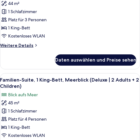
44 m²
Suite,
1 Schlafzimmer
1 King-
Bett,
Platz für 3 Personen
Meerblick
1 King-Bett
(Deluxe
Kostenloses WLAN
|
Weitere
Weitere Details
2
Details
Adults
für
Daten auswählen und Preise sehen
Familien-
+
Suite,
1
1 King-
Alle
Ein modernes Hotelzimmer mit Bett, S
Child)
7
Bett,
Familien-Suite, 1 King-Bett, Meerblick (Deluxe | 2 Adults + 2
Fotos
anzeigen
Meerblick
Children)
(Deluxe
für
Blick aufs Meer
|
Familien-
2
45 m²
Suite,
Adults
1 Schlafzimmer
1 King-
+
1
Bett,
Platz für 4 Personen
Child)
Meerblick
1 King-Bett
(Deluxe
Kostenloses WLAN