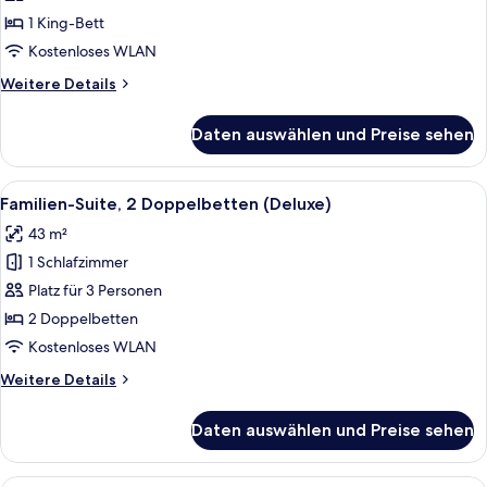
+
1 King-
1
1 King-Bett
Child)
Bett
Kostenloses WLAN
(Deluxe
Weitere
Weitere Details
|
Details
3
für
Daten auswählen und Preise sehen
Familien-
Adults
Suite,
+
1 King-
Alle
Ein modernes Hotelzimmer mit Bett, S
2
9
Bett
Familien-Suite, 2 Doppelbetten (Deluxe)
Fotos
Children)
(Deluxe
43 m²
|
für
anzeigen
3
1 Schlafzimmer
Familien-
Adults
Suite,
Platz für 3 Personen
+
2 Doppelbetten
2
2 Doppelbetten
Children)
(Deluxe)
Kostenloses WLAN
anzeigen
Weitere
Weitere Details
Details
für
Daten auswählen und Preise sehen
Familien-
Suite,
2 Doppelbetten
Ein modernes Hotelzimmer mit Bett, S