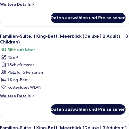
|
Weitere
Weitere Details
2
Details
Adults
für
Daten auswählen und Preise sehen
Familien-
+
Suite,
2
1 King-
Alle
Ein modernes Hotelzimmer mit Bett, S
Children)
7
Bett,
Familien-Suite, 1 King-Bett, Meerblick (Deluxe | 2 Adults + 3
Fotos
anzeigen
Meerblick
Children)
(Deluxe
für
Blick aufs Meer
|
Familien-
2
45 m²
Suite,
Adults
1 Schlafzimmer
1 King-
+
2
Bett,
Platz für 5 Personen
Children)
Meerblick
1 King-Bett
(Deluxe
Kostenloses WLAN
|
Weitere
Weitere Details
2
Details
Adults
für
Daten auswählen und Preise sehen
Familien-
+
Suite,
3
1 King-
Alle
Ein modernes Hotelzimmer mit Bett, S
Children)
7
Bett,
Familien-Suite, 1 King-Bett, Meerblick (Deluxe | 3 Adults + 1