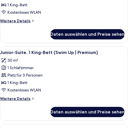
Child)
Meerblick
1 King-Bett
(Deluxe
Kostenloses WLAN
|
Weitere
Weitere Details
3
Details
Adults
für
Daten auswählen und Preise sehen
Familien-
+
Suite,
2
1 King-
Alle
Ein modernes Schlafzimmer mit einem 
Children)
6
Bett,
Junior-Suite, 1 King-Bett (Swim Up | Premium)
Fotos
anzeigen
Meerblick
30 m²
(Deluxe
für
|
1 Schlafzimmer
Junior-
3
Suite,
Platz für 3 Personen
Adults
1 King-
+
1 King-Bett
2
Bett
Kostenloses WLAN
Children)
(Swim
Weitere
Weitere Details
Up
Details
|
für
Daten auswählen und Preise sehen
Junior-
Premium)
Suite,
anzeigen
1 King-