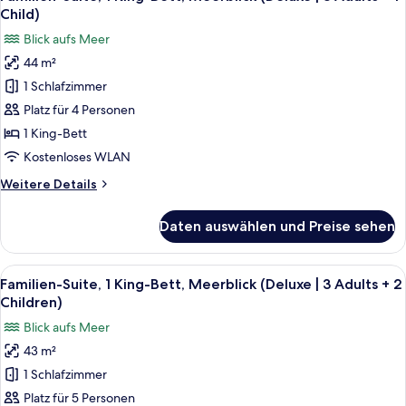
Fotos
anzeigen
Meerblick
Child)
(Deluxe
für
Blick aufs Meer
|
Familien-
2
44 m²
Suite,
Adults
1 Schlafzimmer
1 King-
+
3
Bett,
Platz für 4 Personen
Children)
Meerblick
1 King-Bett
(Deluxe
Kostenloses WLAN
|
Weitere
Weitere Details
3
Details
Adults
für
Daten auswählen und Preise sehen
Familien-
+
Suite,
1
1 King-
Alle
Ein modernes Hotelzimmer mit Bett, S
Child)
7
Bett,
Familien-Suite, 1 King-Bett, Meerblick (Deluxe | 3 Adults + 2
Fotos
anzeigen
Meerblick
Children)
(Deluxe
für
Blick aufs Meer
|
Familien-
3
43 m²
Suite,
Adults
1 Schlafzimmer
1 King-
+
1
Bett,
Platz für 5 Personen