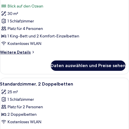
Fotos
Blick auf den Ozean
für
30 m²
Junior
Suite
1 Schlafzimmer
Sea
Platz für 4 Personen
View
1 King-Bett und 2 Komfort-Einzelbetten
anzeigen
Kostenloses WLAN
Weitere
Weitere Details
Details
für
Daten auswählen und Preise sehen
Junior
Suite
Sea
Alle
Ein Hotelzimmer mit Bett, Nachttisch,
5
View
Standardzimmer, 2 Doppelbetten
Fotos
25 m²
für
1 Schlafzimmer
Standardzimmer,
2 Doppelbetten
Platz für 2 Personen
anzeigen
2 Doppelbetten
Kostenloses WLAN