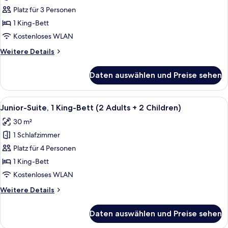
Suite,
Platz für 3 Personen
1 King-
1 King-Bett
Bett
Kostenloses WLAN
(2
Weitere
Weitere Details
Adults
Details
+
für
Daten auswählen und Preise sehen
Junior-
1
Suite,
Child)
1 King-
Alle
Ein modernes Hotelzimmer mit einer C
anzeigen
4
Bett
Junior-Suite, 1 King-Bett (2 Adults + 2 Children)
Fotos
(2
30 m²
Adults
für
+
1 Schlafzimmer
Junior-
1
Suite,
Platz für 4 Personen
Child)
1 King-
1 King-Bett
Bett
Kostenloses WLAN
(2
Weitere
Weitere Details
Adults
Details
+
für
Daten auswählen und Preise sehen
Junior-
2
Suite,