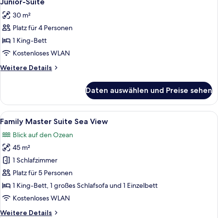
Junior-Suite
Fotos
30 m²
für
Platz für 4 Personen
Junior-
Suite
1 King-Bett
anzeigen
Kostenloses WLAN
Weitere
Weitere Details
Details
für
Daten auswählen und Preise sehen
Junior-
Suite
Alle
Ein modernes Hotelzimmer mit Bett, S
7
Family Master Suite Sea View
Fotos
Blick auf den Ozean
für
45 m²
Family
Master
1 Schlafzimmer
Suite
Platz für 5 Personen
Sea
1 King-Bett, 1 großes Schlafsofa und 1 Einzelbett
View
Kostenloses WLAN
anzeigen
Weitere
Weitere Details