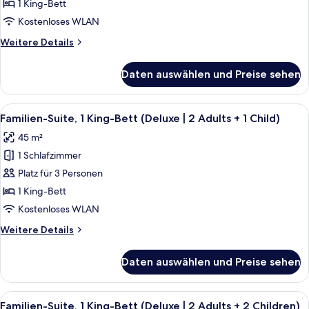
1 King-
Child)
1 King-Bett
Bett
Kostenloses WLAN
(Deluxe)
Weitere
Weitere Details
anzeigen
Details
für
Daten auswählen und Preise sehen
Familien-
Suite,
1 King-
Alle
Ein modernes Hotelzimmer mit Bett, S
9
Bett
Familien-Suite, 1 King-Bett (Deluxe | 2 Adults + 1 Child)
Fotos
(Deluxe)
45 m²
für
1 Schlafzimmer
Familien-
Suite,
Platz für 3 Personen
1 King-
1 King-Bett
Bett
Kostenloses WLAN
(Deluxe
Weitere
Weitere Details
|
Details
2
für
Daten auswählen und Preise sehen
Familien-
Adults
Suite,
+
1 King-
Alle
Ein modernes Hotelzimmer mit Bett, S
1
9
Bett
Familien-Suite, 1 King-Bett (Deluxe | 2 Adults + 2 Children)