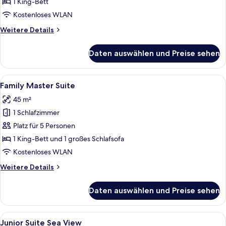
Up
1 King-Bett
Junior
Kostenloses WLAN
Suite
Weitere
Weitere Details
(Adults
Details
Only)
für
Daten auswählen und Preise sehen
Swim
anzeigen
Up
Junior
Alle
Ein modernes Hotelzimmer mit Bett, S
9
Suite
Family Master Suite
Fotos
(Adults
45 m²
Only)
für
1 Schlafzimmer
Family
Master
Platz für 5 Personen
Suite
1 King-Bett und 1 großes Schlafsofa
anzeigen
Kostenloses WLAN
Weitere
Weitere Details
Details
für
Daten auswählen und Preise sehen
Family
Master
Suite
Alle
Ein modernes Schlafzimmer mit einem 
7
Junior Suite Sea View