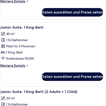
Weitere
Weitere Details
Details
für
Daten auswählen und Preise sehen
Standardzimmer,
2 Doppelbetten
Alle
Ein modernes Hotelzimmer mit einer C
4
Junior-Suite, 1 King-Bett
Fotos
45 m²
für
1 Schlafzimmer
Junior-
Suite,
Platz für 3 Personen
1 King-
1 King-Bett
Bett
Kostenloses WLAN
anzeigen
Weitere
Weitere Details
Details
für
Daten auswählen und Preise sehen
Junior-
Suite,
1 King-
Alle
Ein modernes Hotelzimmer mit einer C
4
Bett
Junior-Suite, 1 King-Bett (2 Adults + 1 Child)
Fotos
30 m²
für
1 Schlafzimmer
Junior-