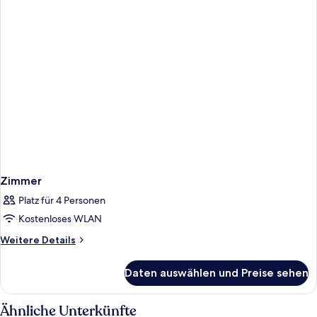
Zimmer
Platz für 4 Personen
Kostenloses WLAN
Weitere
Weitere Details
Details
für
Daten auswählen und Preise sehen
Zimmer
Ähnliche Unterkünfte