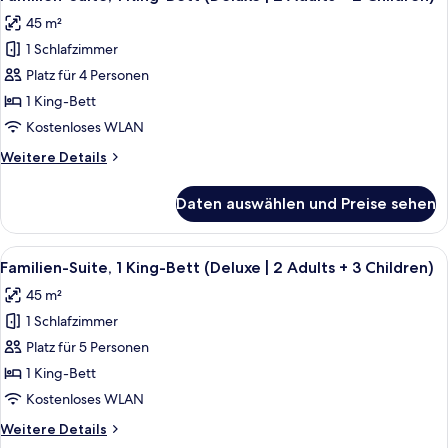
Fotos
Child)
(Deluxe
45 m²
|
für
anzeigen
2
1 Schlafzimmer
Familien-
Adults
Suite,
Platz für 4 Personen
+
1 King-
1
1 King-Bett
Child)
Bett
Kostenloses WLAN
(Deluxe
Weitere
Weitere Details
|
Details
2
für
Daten auswählen und Preise sehen
Familien-
Adults
Suite,
+
1 King-
Alle
Ein modernes Hotelzimmer mit Bett, S
2
9
Bett
Familien-Suite, 1 King-Bett (Deluxe | 2 Adults + 3 Children)
Fotos
Children)
(Deluxe
45 m²
|
für
anzeigen
2
1 Schlafzimmer
Familien-
Adults
Suite,
Platz für 5 Personen
+
1 King-
2
1 King-Bett
Children)
Bett
Kostenloses WLAN
(Deluxe
Weitere
Weitere Details
|
Details