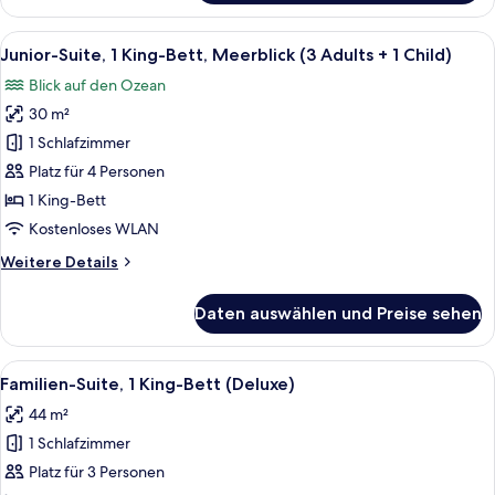
Suite,
Children)
1 King-
Alle
Ein modernes Schlafzimmer mit einem 
anzeigen
6
Bett,
Junior-Suite, 1 King-Bett, Meerblick (3 Adults + 1 Child)
Fotos
Meerblick
Blick auf den Ozean
(2
für
Adults
30 m²
Junior-
+
Suite,
1 Schlafzimmer
2
1 King-
Children)
Platz für 4 Personen
Bett,
1 King-Bett
Meerblick
Kostenloses WLAN
(3
Weitere
Weitere Details
Adults
Details
+
für
Daten auswählen und Preise sehen
1
Junior-
Suite,
Child)
1 King-
Alle
Ein modernes Hotelzimmer mit Bett, S
anzeigen
9
Bett,
Familien-Suite, 1 King-Bett (Deluxe)
Fotos
Meerblick
44 m²
(3
für
Adults
1 Schlafzimmer
Familien-
+
Suite,
Platz für 3 Personen
1