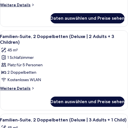
2
Weitere
Weitere Details
Adults
Details
+
für
Daten auswählen und Preise sehen
Familien-
2
Suite,
Children)
2 Doppelbetten
Alle
Ein modernes Hotelzimmer mit Bett, S
anzeigen
9
(Deluxe
Familien-Suite, 2 Doppelbetten (Deluxe | 2 Adults + 3
Fotos
|
Children)
2
für
45 m²
Adults
Familien-
+
1 Schlafzimmer
Suite,
2
Platz für 5 Personen
2 Doppelbetten
Children)
(Deluxe
2 Doppelbetten
|
Kostenloses WLAN
2
Weitere
Weitere Details
Adults
Details
+
für
Daten auswählen und Preise sehen
Familien-
3
Suite,
Children)
2 Doppelbetten
Alle
Ein modernes Hotelzimmer mit Bett, S
anzeigen
9
(Deluxe
Familien-Suite, 2 Doppelbetten (Deluxe | 3 Adults + 1 Child)
Fotos
|
45 m²