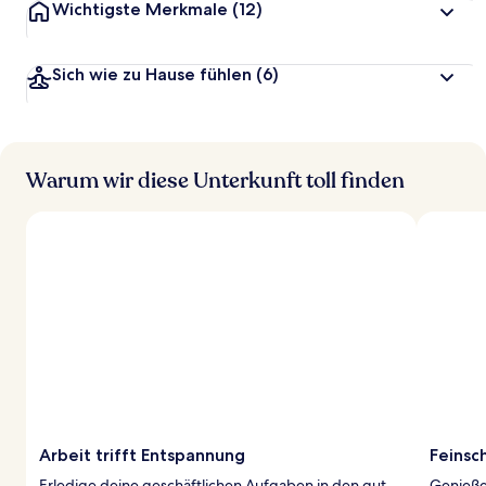
Wichtigste Merkmale
(12)
Sich wie zu Hause fühlen
(6)
Warum wir diese Unterkunft toll finden
Arbeit trifft Entspannung
Feinsc
Erledige deine geschäftlichen Aufgaben in den gut
Genieße 