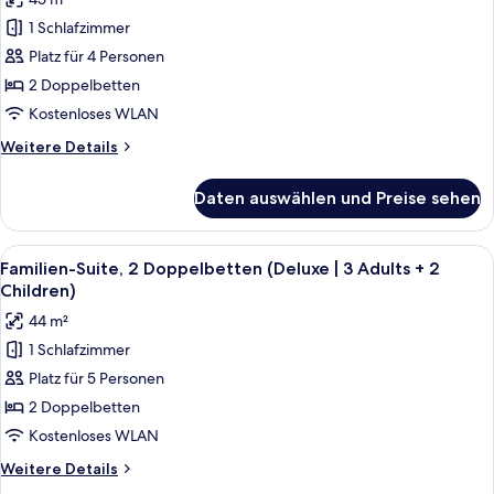
2
für
Adults
1 Schlafzimmer
Familien-
+
Suite,
Platz für 4 Personen
3
2 Doppelbetten
Children)
2 Doppelbetten
(Deluxe
Kostenloses WLAN
|
Weitere
Weitere Details
3
Details
Adults
für
Daten auswählen und Preise sehen
Familien-
+
Suite,
1
2 Doppelbetten
Alle
Ein modernes Hotelzimmer mit Bett, S
Child)
9
(Deluxe
Familien-Suite, 2 Doppelbetten (Deluxe | 3 Adults + 2
Fotos
anzeigen
|
Children)
3
für
44 m²
Adults
Familien-
+
1 Schlafzimmer
Suite,
1
Platz für 5 Personen
2 Doppelbetten
Child)
(Deluxe
2 Doppelbetten
|
Kostenloses WLAN
3
Weitere
Weitere Details
Adults
Details