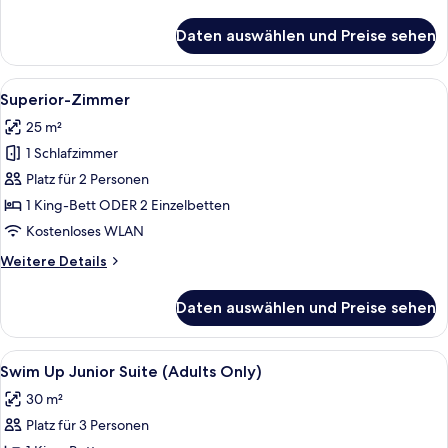
Details
für
Daten auswählen und Preise sehen
Family
Master
Suite
Alle
Ein Hotelzimmer mit Bett, Nachttisch,
5
Sea
Superior-Zimmer
Fotos
View
25 m²
für
1 Schlafzimmer
Superior-
Zimmer
Platz für 2 Personen
anzeigen
1 King-Bett ODER 2 Einzelbetten
Kostenloses WLAN
Weitere
Weitere Details
Details
für
Daten auswählen und Preise sehen
Superior-
Zimmer
Alle
Ein Hotelpoolbereich mit Liegestühlen
7
Swim Up Junior Suite (Adults Only)
Fotos
30 m²
für
Platz für 3 Personen
Swim