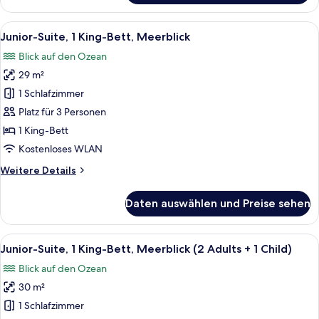
Suite,
anzeigen
2 Doppelbetten
Alle
Ein modernes Hotelzimmer mit einer C
6
(3
Junior-Suite, 1 King-Bett, Meerblick
Fotos
Adults
Blick auf den Ozean
+
für
1
29 m²
Junior-
Child)
Suite,
1 Schlafzimmer
1 King-
Platz für 3 Personen
Bett,
1 King-Bett
Meerblick
Kostenloses WLAN
anzeigen
Weitere
Weitere Details
Details
für
Daten auswählen und Preise sehen
Junior-
Suite,
1 King-
Alle
Ein modernes Schlafzimmer mit einem 
6
Bett,
Junior-Suite, 1 King-Bett, Meerblick (2 Adults + 1 Child)
Fotos
Meerblick
Blick auf den Ozean
für
30 m²
Junior-
Suite,
1 Schlafzimmer