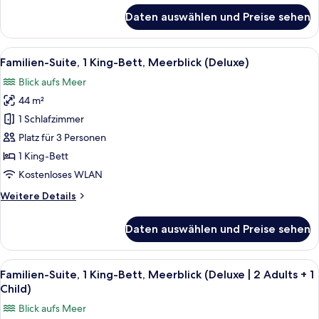
+
für
Daten auswählen und Preise sehen
Familien-
2
Suite,
Children)
2 Doppelbetten
Alle
Ein modernes Hotelzimmer mit Bett, S
anzeigen
7
(Deluxe
Familien-Suite, 1 King-Bett, Meerblick (Deluxe)
Fotos
|
Blick aufs Meer
3
für
Adults
44 m²
Familien-
+
Suite,
1 Schlafzimmer
2
1 King-
Children)
Platz für 3 Personen
Bett,
1 King-Bett
Meerblick
Kostenloses WLAN
(Deluxe)
Weitere
Weitere Details
anzeigen
Details
für
Daten auswählen und Preise sehen
Familien-
Suite,
1 King-
Alle
Ein modernes Hotelzimmer mit Bett, S
7
Bett,
Familien-Suite, 1 King-Bett, Meerblick (Deluxe | 2 Adults + 1
Fotos
Meerblick
Child)
(Deluxe)
für
Blick aufs Meer
Familien-