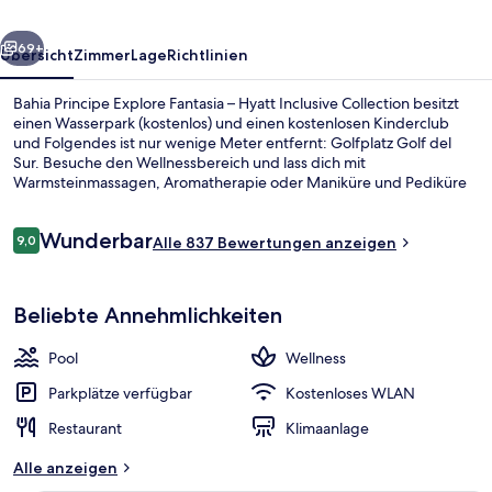
Hyatt
rück
Weiter
Inclusive
69+
Übersicht
Zimmer
Lage
Richtlinien
Collection
Bahia Principe Explore Fantasia – Hyatt Inclusive Collection besitzt
einen Wasserpark (kostenlos) und einen kostenlosen Kinderclub
und Folgendes ist nur wenige Meter entfernt: Golfplatz Golf del
Sur. Besuche den Wellnessbereich und lass dich mit
Warmsteinmassagen, Aromatherapie oder Maniküre und Pediküre
verwöhnen. Im ECHEIDE, einem der 5 Restaurants, wird zum
Frühstück, Mittagessen und Abendessen internationale Küche
Bewertungen
Wunderbar
serviert. Als weitere Highlights bietet diese Unterkunft im
9,0
Alle 837 Bewertungen anzeigen
9,0 von 10.
luxuriösen Stil ein Fitnesscenter, einen Fitnessbereich und 7
Außenpools. Anderen Reisenden gefallen der Pool und das
Fassade der Unterkunft – Abend/Nac
hilfsbereite Personal sehr gut.
Beliebte Annehmlichkeiten
Pool
Wellness
Parkplätze verfügbar
Kostenloses WLAN
Restaurant
Klimaanlage
Alle anzeigen