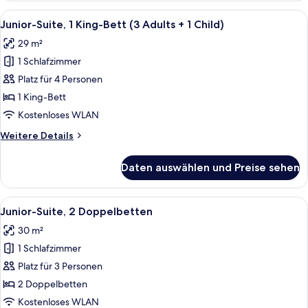
Children)
1 King-
Alle
Ein modernes Hotelzimmer mit einer C
anzeigen
4
Bett
Junior-Suite, 1 King-Bett (3 Adults + 1 Child)
Fotos
(2
29 m²
Adults
für
+
1 Schlafzimmer
Junior-
2
Suite,
Platz für 4 Personen
Children)
1 King-
1 King-Bett
Bett
Kostenloses WLAN
(3
Weitere
Weitere Details
Adults
Details
+
für
Daten auswählen und Preise sehen
Junior-
1
Suite,
Child)
1 King-
Alle
Ein modernes Hotelzimmer mit einer C
anzeigen
4
Bett
Junior-Suite, 2 Doppelbetten
Fotos
(3
30 m²
Adults
für
+
1 Schlafzimmer
Junior-
1
Suite,
Platz für 3 Personen
Child)
2 Doppelbetten
2 Doppelbetten
anzeigen
Kostenloses WLAN