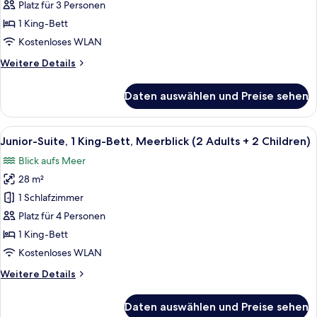
1 King-
Platz für 3 Personen
Bett,
1 King-Bett
Meerblick
Kostenloses WLAN
(2
Weitere
Weitere Details
Adults
Details
+
für
Daten auswählen und Preise sehen
1
Junior-
Suite,
Child)
1 King-
Alle
Ein modernes Schlafzimmer mit einem 
anzeigen
6
Bett,
Junior-Suite, 1 King-Bett, Meerblick (2 Adults + 2 Children)
Fotos
Meerblick
Blick aufs Meer
(2
für
Adults
28 m²
Junior-
+
Suite,
1 Schlafzimmer
1
1 King-
Child)
Platz für 4 Personen
Bett,
1 King-Bett
Meerblick
Kostenloses WLAN
(2
Weitere
Weitere Details
Adults
Details
+
für
Daten auswählen und Preise sehen
2
Junior-