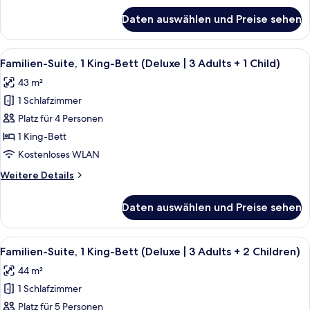
2
für
Daten auswählen und Preise sehen
Familien-
Adults
Suite,
+
1 King-
Alle
Ein modernes Hotelzimmer mit Bett, S
3
9
Bett
Familien-Suite, 1 King-Bett (Deluxe | 3 Adults + 1 Child)
Fotos
Children)
(Deluxe
43 m²
|
für
anzeigen
2
1 Schlafzimmer
Familien-
Adults
Suite,
Platz für 4 Personen
+
1 King-
3
1 King-Bett
Children)
Bett
Kostenloses WLAN
(Deluxe
Weitere
Weitere Details
|
Details
3
für
Daten auswählen und Preise sehen
Familien-
Adults
Suite,
+
1 King-
Alle
Ein modernes Hotelzimmer mit Bett, S
1
9
Bett
Familien-Suite, 1 King-Bett (Deluxe | 3 Adults + 2 Children)
Fotos
Child)
(Deluxe
44 m²
|
für
anzeigen
3
1 Schlafzimmer
Familien-
Adults
Suite,
Platz für 5 Personen