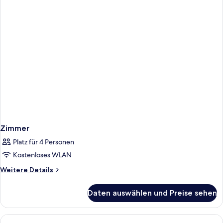
Zimmer
Platz für 4 Personen
Kostenloses WLAN
Weitere
Weitere Details
Details
für
Daten auswählen und Preise sehen
Zimmer