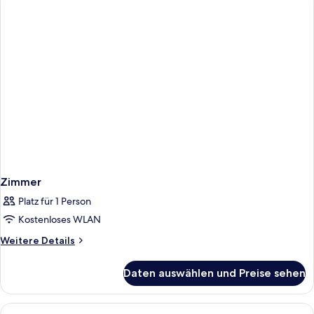
Bett
(Swim
Up
|
Premium)
Zimmer
Platz für 1 Person
Kostenloses WLAN
Weitere
Weitere Details
Details
für
Daten auswählen und Preise sehen
Zimmer