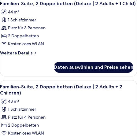
Alle
9
(Deluxe)
Familien-Suite, 2 Doppelbetten (Deluxe | 2 Adults + 1 Child)
Fotos
44 m²
für
1 Schlafzimmer
Familien-
Suite,
Platz für 3 Personen
2 Doppelbetten
2 Doppelbetten
(Deluxe
Kostenloses WLAN
|
Weitere
Weitere Details
2
Details
Adults
für
Daten auswählen und Preise sehen
Familien-
+
Suite,
1
2 Doppelbetten
Alle
Ein modernes Hotelzimmer mit Bett, S
Child)
9
(Deluxe
Familien-Suite, 2 Doppelbetten (Deluxe | 2 Adults + 2
Fotos
anzeigen
|
Children)
2
für
43 m²
Adults
Familien-
+
1 Schlafzimmer
Suite,
1
Platz für 4 Personen
2 Doppelbetten
Child)
(Deluxe
2 Doppelbetten
|
Kostenloses WLAN