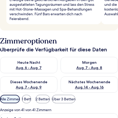
ausgestatteten Tagungsräumen und lass den Stress
und die 
mit Hot-Stone-Massagen und Spa-Behandlungen
kostenlo
verschwinden. Fünf Bars erwarten dich nach
Auswahl.
Feierabend.
Zimmeroptionen
Überprüfe die Verfügbarkeit für diese Daten
Überprüfe die Verfügbarkeit für heute Nacht, Aug. 6 - Aug. 7.
Überprüfe die Verfügbarkeit f
Heute Nacht
Morgen
Aug. 6 - Aug. 7
Aug. 7 - Aug. 8
Überprüfe die Verfügbarkeit für dieses Wochenende, Aug. 7 - 
Überprüfe die Verfügbarkeit f
Dieses Wochenende
Nächstes Wochenende
Aug. 7 - Aug. 9
Aug. 14 - Aug. 16
Verfügbare
Alle Zimmer
1 Bett
2 Betten
Über 3 Betten
Filter
für
Anzeige von 41 von 41 Zimmern
Zimmer
Alle
Ein modernes Hotelzimmer mit einem g
4