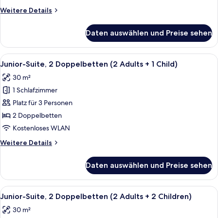
Weitere
Weitere Details
Details
für
Daten auswählen und Preise sehen
Junior-
Suite,
2 Doppelbetten
Alle
Ein modernes Hotelzimmer mit einer C
4
Junior-Suite, 2 Doppelbetten (2 Adults + 1 Child)
Fotos
30 m²
für
1 Schlafzimmer
Junior-
Suite,
Platz für 3 Personen
2 Doppelbetten
2 Doppelbetten
(2
Kostenloses WLAN
Adults
Weitere
Weitere Details
+
Details
1
für
Daten auswählen und Preise sehen
Junior-
Child)
Suite,
anzeigen
2 Doppelbetten
Alle
Ein modernes Hotelzimmer mit einer C
4
(2
Junior-Suite, 2 Doppelbetten (2 Adults + 2 Children)
Fotos
Adults
30 m²
+
für