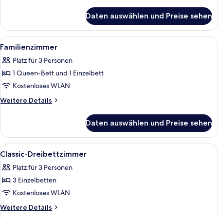
Details
für
Daten auswählen und Preise sehen
Familienzimmer
Alle
Ein Stapel weißer Handtücher auf ein
3
Familienzimmer
Fotos
Platz für 3 Personen
für
1 Queen-Bett und 1 Einzelbett
Familienzimmer
anzeigen
Kostenloses WLAN
Weitere
Weitere Details
Details
für
Daten auswählen und Preise sehen
Familienzimmer
Alle
Ein Hotelzimmer mit drei ordentlich 
4
Classic-Dreibettzimmer
Fotos
Platz für 3 Personen
für
3 Einzelbetten
Classic-
Dreibettzimmer
Kostenloses WLAN
anzeigen
Weitere
Weitere Details
Details