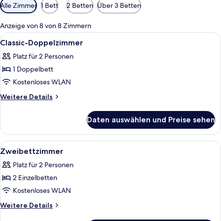
Verfügbare
Alle Zimmer
1 Bett
2 Betten
Über 3 Betten
Filter
für
Anzeige von 8 von 8 Zimmern
Zimmer
Alle
Schreibtisch, Bügeleisen/Bügelbrett,
4
Classic-Doppelzimmer
Fotos
Platz für 2 Personen
für
1 Doppelbett
Classic-
Doppelzimmer
Kostenloses WLAN
anzeigen
Weitere
Weitere Details
Details
für
Daten auswählen und Preise sehen
Classic-
Doppelzimmer
Alle
Ein Badezimmer mit einer gläsernen D
2
Zweibettzimmer
Fotos
Platz für 2 Personen
für
2 Einzelbetten
Zweibettzimmer
anzeigen
Kostenloses WLAN
Weitere
Weitere Details
Details