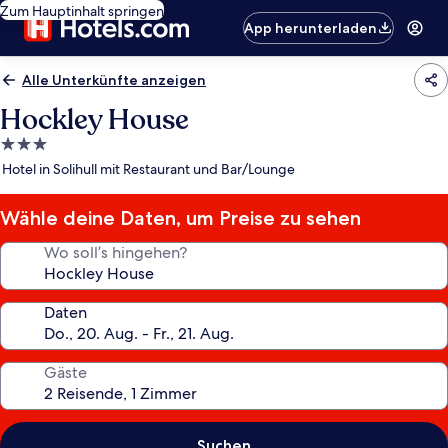
Zum Hauptinhalt springen
App herunterladen
Alle Unterkünfte anzeigen
Hockley House
3.0-
Sterne-
Hotel in Solihull mit Restaurant und Bar/Lounge
Unterkunft
Wähle deine Daten, um Preise zu sehen
Wo soll’s hingehen?
Daten
Gäste
Suchen