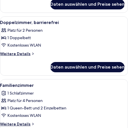
für
Daten auswählen und Preise sehen
Zweibettzimmer
Alle
Schreibtisch, Bügeleisen/Bügelbrett,
2
Doppelzimmer, barrierefrei
Fotos
Platz für 2 Personen
für
1 Doppelbett
Doppelzimmer,
barrierefrei
Kostenloses WLAN
anzeigen
Weitere
Weitere Details
Details
für
Daten auswählen und Preise sehen
Doppelzimmer,
barrierefrei
Alle
Ein Stapel weißer Handtücher auf ein
1
Familienzimmer
Fotos
1 Schlafzimmer
für
Platz für 4 Personen
Familienzimmer
anzeigen
1 Queen-Bett und 2 Einzelbetten
Kostenloses WLAN
Weitere
Weitere Details