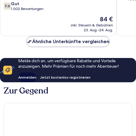
7.0
Gut
10,
7,0
von
1.002 Bewertungen
Gut,
10,
1.003
Der
84 €
Gut,
Bewert
Preis
1.002
inkl. Steuern & Gebühren
beträgt
23. Aug.–24. Aug.
Bewertungen
84 €
Ähnliche Unterkünfte vergleichen
Melde dich an, um verfügbare Rabatte und Vorteile
anzuzeigen. Mehr Prämien für noch mehr Abenteuer!
Anmelden
Jetzt kostenlos registrieren
Zur Gegend