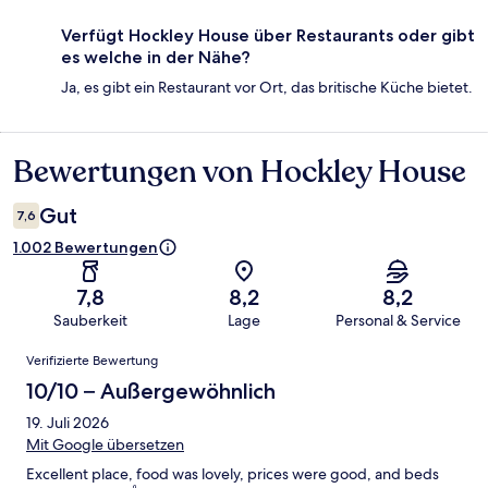
Verfügt Hockley House über Restaurants oder gibt
es welche in der Nähe?
Ja, es gibt ein Restaurant vor Ort, das britische Küche bietet.
Bewertungen von Hockley House
Bewertungen
Gut
7,6
1.002 Bewertungen
7,8
8,2
8,2
Sauberkeit
Lage
Personal & Service
Bewertungen
Verifizierte Bewertung
10/10 – Außergewöhnlich
19. Juli 2026
Mit Google übersetzen
Excellent place, food was lovely, prices were good, and beds