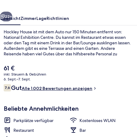
rück
Weiter
22+
Übersicht
Zimmer
Lage
Richtlinien
Hockley House ist mit dem Auto nur 150 Minuten entfernt von:
National Exhibition Centre. Du kannst im Restaurant etwas essen
oder den Tag mit einem Drink in der Bar/Lounge ausklingen lassen.
Außerdem gibt es eine Terrasse and einen Garten. Andere
Reisende haben viel Gutes über das hilfsbereite Personal zu
berichten.
Der
61 €
aktuelle
inkl. Steuern & Gebühren
Preis
6. Sept.–7. Sept.
Frühstück, Mittagessen und Abendes
beträgt
Bewertungen
Gut
7,6
Alle 1.002 Bewertungen anzeigen
61 €.
7,6 von 10.
Beliebte Annehmlichkeiten
Parkplätze verfügbar
Kostenloses WLAN
Restaurant
Bar