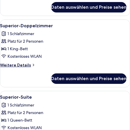
für
Daten auswählen und Preise sehen
Classic-
Dreibettzimmer
Alle
Superior-Doppelzimmer | Schreibtisch
4
Superior-Doppelzimmer
Fotos
1 Schlafzimmer
für
Platz für 2 Personen
Superior-
Doppelzimmer
1 King-Bett
anzeigen
Kostenloses WLAN
Weitere
Weitere Details
Details
für
Daten auswählen und Preise sehen
Superior-
Doppelzimmer
Alle
Ein Schlafzimmer mit einem großen Bett
2
Superior-Suite
Fotos
1 Schlafzimmer
für
Platz für 2 Personen
Superior-
Suite
1 Queen-Bett
anzeigen
Kostenloses WLAN