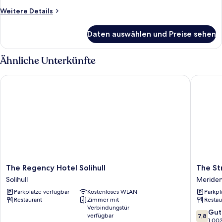
Weitere
Weitere Details
Details
für
Daten auswählen und Preise sehen
Superior-
Suite
Ähnliche Unterkünfte
The Regency Hotel Solihull
The Stra
The
The
The Regency Hotel Solihull
The St
Regency
Strawbe
Solihull
Meride
Hotel
Bank
Parkplätze verfügbar
Kostenloses WLAN
Parkpl
Solihull
Meride
Restaurant
Zimmer mit
Restau
Solihull
Verbindungstür
7.8
Gut
verfügbar
7,8
von
1.00