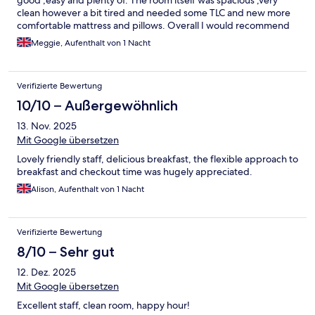
good ,easy and plenty of. The room itself was spacious ,very
clean however a bit tired and needed some TLC and new more
comfortable mattress and pillows. Overall I would recommend
this hotel.
Meggie, Aufenthalt von 1 Nacht
Verifizierte Bewertung
10/10 – Außergewöhnlich
13. Nov. 2025
Mit Google übersetzen
Lovely friendly staff, delicious breakfast, the flexible approach to
breakfast and checkout time was hugely appreciated.
Alison, Aufenthalt von 1 Nacht
Verifizierte Bewertung
8/10 – Sehr gut
12. Dez. 2025
Mit Google übersetzen
Excellent staff, clean room, happy hour!