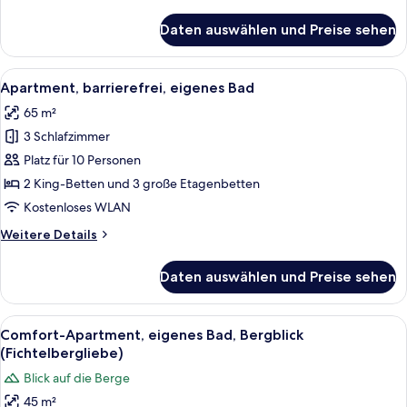
Details
für
Daten auswählen und Preise sehen
Suite,
mit
Bad,
Alle
Ein Hotelzimmer mit einem Doppelbet
9
Bergblick
Apartment, barrierefrei, eigenes Bad
Fotos
65 m²
für
3 Schlafzimmer
Apartment,
barrierefrei,
Platz für 10 Personen
eigenes
2 King-Betten und 3 große Etagenbetten
Bad
Kostenloses WLAN
anzeigen
Weitere
Weitere Details
Details
für
Daten auswählen und Preise sehen
Apartment,
barrierefrei,
eigenes
Alle
Eine verschneite Landschaft mit schn
1
Bad
Comfort-Apartment, eigenes Bad, Bergblick
Fotos
(Fichtelbergliebe)
für
Blick auf die Berge
Comfort-
45 m²