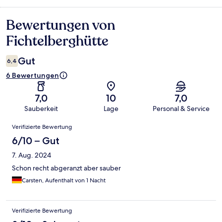
Bewertungen von
Bewertungen
Fichtelberghütte
Gut
6,4
6 Bewertungen
7,0
10
7,0
Sauberkeit
Lage
Personal & Service
Bewertungen
Verifizierte Bewertung
6/10 – Gut
7. Aug. 2024
Schon recht abgeranzt aber sauber
Carsten, Aufenthalt von 1 Nacht
Verifizierte Bewertung