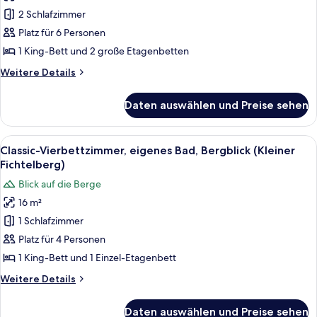
Apartment,
2 Schlafzimmer
eigenes
Bad,
Platz für 6 Personen
Bergblick
1 King-Bett und 2 große Etagenbetten
(Fichtelbergliebe)
Weitere
Weitere Details
anzeigen
Details
für
Daten auswählen und Preise sehen
Comfort-
Apartment,
eigenes
Alle
Eine verschneite Landschaft mit schn
1
Bad,
Classic-Vierbettzimmer, eigenes Bad, Bergblick (Kleiner
Fotos
Bergblick
Fichtelberg)
(Fichtelbergliebe)
für
Blick auf die Berge
Classic-
16 m²
Vierbettzimmer,
1 Schlafzimmer
eigenes
Bad,
Platz für 4 Personen
Bergblick
1 King-Bett und 1 Einzel-Etagenbett
(Kleiner
Weitere
Weitere Details
Fichtelberg)
Details
anzeigen
für
Daten auswählen und Preise sehen
Classic-