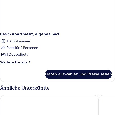
Basic-Apartment, eigenes Bad
1 Schlafzimmer
Platz für 2 Personen
1 Doppelbett
Weitere
Weitere Details
Details
für
Daten auswählen und Preise sehen
Basic-
Apartment,
eigenes
Ähnliche Unterkünfte
Bad
Ferienstudio
Rathaush