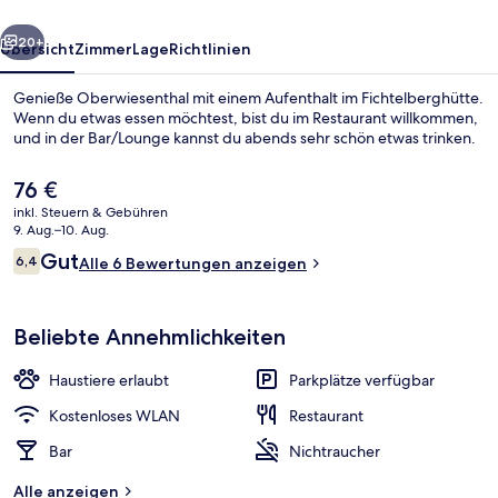
rück
Weiter
20+
Übersicht
Zimmer
Lage
Richtlinien
Genieße Oberwiesenthal mit einem Aufenthalt im Fichtelberghütte.
Wenn du etwas essen möchtest, bist du im Restaurant willkommen,
und in der Bar/Lounge kannst du abends sehr schön etwas trinken.
Der
76 €
aktuelle
inkl. Steuern & Gebühren
Preis
9. Aug.–10. Aug.
beträgt
Bewertungen
Gut
6,4
Alle 6 Bewertungen anzeigen
76 €.
6,4 von 10.
Blick von der Unterkunft
Beliebte Annehmlichkeiten
Haustiere erlaubt
Parkplätze verfügbar
Kostenloses WLAN
Restaurant
Bar
Nichtraucher
Alle anzeigen