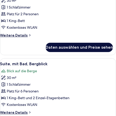
30 m²
für
1 Schlafzimmer
Doppelzimmer,
mit
Platz für 2 Personen
Bad
1 King-Bett
anzeigen
Kostenloses WLAN
Weitere
Weitere Details
Details
für
Daten auswählen und Preise sehen
Doppelzimmer,
mit
Bad
Alle
Ein Hotelzimmer mit einem hölzernen
8
Suite, mit Bad, Bergblick
Fotos
Blick auf die Berge
für
30 m²
Suite,
mit
1 Schlafzimmer
Bad,
Platz für 6 Personen
Bergblick
1 King-Bett und 2 Einzel-Etagenbetten
anzeigen
Kostenloses WLAN
Weitere
Weitere Details