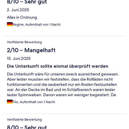
8/10 – Sehr gut
2. Juni 2025
Alles in Ordnung.
Regine, Aufenthalt von 1 Nacht
Verifizierte Bewertung
2/10 – Mangelhaft
15. Juni 2025
Die Unterkunft sollte einmal überprüft werden
Die Unterkunft wäre für unseren zweck ausreichend gewesen.
Aber leider mussten wir feststellen, dass die Rollläden nicht
funktionierten und die sauberkeit nur am Boden festzustellen
war. An der Decke im Bad und im Schlafbereich waren leider
lauter Spinnweben. Davon waren wir weniger begeistert. De
Eingangsbereich zum Gebeude lässt auch zu wünschen übrig.
Tilo, Aufenthalt von 1 Nacht
Auch in Sachen Sicherheit.
Verifizierte Bewertung
8/10 – Sehr gut