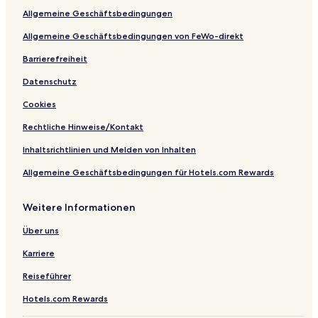
l
s
t
h
z
R
Allgemeine Geschäftsbedingungen
I
e
h
o
e
o
n
n
a
t
s
t
Allgemeine Geschäftsbedingungen von FeWo-direkt
c
t
l
e
R
e
l
h
l
o
n
Barrierefreiheit
u
a
s
H
Datenschutz
s
l
s
a
i
-
m
Cookies
v
A
m
e
d
e
Rechtliche Hinweise/Kontakt
u
r
l
Inhaltsrichtlinien und Melden von Inhalten
t
Allgemeine Geschäftsbedingungen für Hotels.com Rewards
s
O
n
Weitere Informationen
l
y
Über uns
Karriere
Reiseführer
Hotels.com Rewards