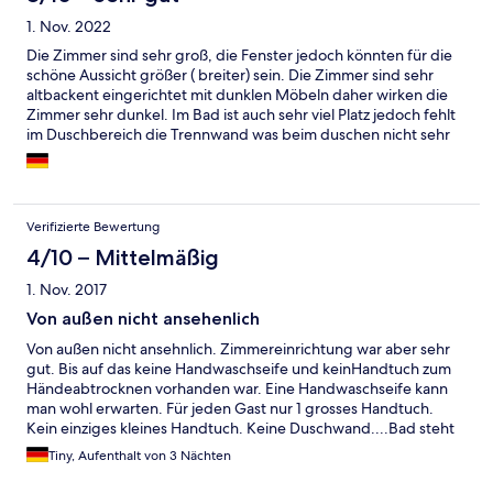
1. Nov. 2022
Die Zimmer sind sehr groß, die Fenster jedoch könnten für die
schöne Aussicht größer ( breiter) sein. Die Zimmer sind sehr
altbackent eingerichtet mit dunklen Möbeln daher wirken die
Zimmer sehr dunkel. Im Bad ist auch sehr viel Platz jedoch fehlt
im Duschbereich die Trennwand was beim duschen nicht sehr
gemüdlich ist weil in den moment wo man sich duscht, der
Raum die duschkabiene ist. Im großen und ganzen ist alles
sauber, lockere Atmosphäre, Frühstück ist auch ausreichend
allerdings erst ab 8.30 Uhr, Haustiere sind auchherzlich
Verifizierte Bewertung
willkommen . Ich würde die Fichtelberghütte nicht als Hotel
einstufen aber als sehr gute - schöne - Preiswerte Pension mit
4/10 – Mittelmäßig
sehr netten Personal. Für uns reicht so eine Unterkunft völlig aus
1. Nov. 2017
deshalb kommen wir immer wieder gern zu euch.
Von außen nicht ansehenlich
Von außen nicht ansehnlich. Zimmereinrichtung war aber sehr
gut. Bis auf das keine Handwaschseife und keinHandtuch zum
Händeabtrocknen vorhanden war. Eine Handwaschseife kann
man wohl erwarten. Für jeden Gast nur 1 grosses Handtuch.
Kein einziges kleines Handtuch. Keine Duschwand....Bad steht
dann bisschen unter Wasser nach dem Duschen. Hotelzimmer
Tiny, Aufenthalt von 3 Nächten
war mit Frühstück gebucht. Sehr dürftiges Frühstück mit
angetrockneter Wurst....und das nicht nur einmal. Keine