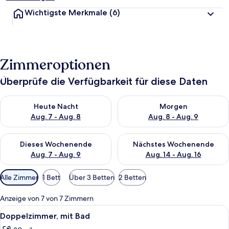
Wichtigste Merkmale
(6)
Zimmeroptionen
Überprüfe die Verfügbarkeit für diese Daten
Überprüfe die Verfügbarkeit für heute Nacht, Aug. 7 - Aug. 8.
Überprüfe die Verfügbarkeit f
Heute Nacht
Morgen
Aug. 7 - Aug. 8
Aug. 8 - Aug. 9
Überprüfe die Verfügbarkeit für dieses Wochenende, Aug. 7 - 
Überprüfe die Verfügbarkeit f
Dieses Wochenende
Nächstes Wochenende
Aug. 7 - Aug. 9
Aug. 14 - Aug. 16
Verfügbare
Alle Zimmer
1 Bett
Über 3 Betten
2 Betten
Filter
für
Anzeige von 7 von 7 Zimmern
Zimmer
Alle
Ein Hotelzimmer mit einem großen Be
8
Doppelzimmer, mit Bad
Fotos