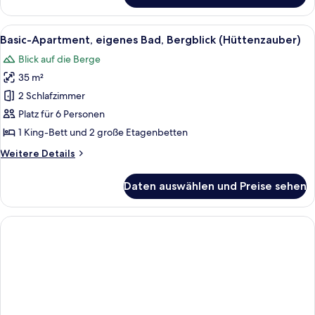
Vierbettzimmer,
eigenes
Alle
Eine verschneite Landschaft mit schn
1
Bad,
Basic-Apartment, eigenes Bad, Bergblick (Hüttenzauber)
Fotos
Bergblick
Blick auf die Berge
(Kleiner
für
Fichtelberg)
35 m²
Basic-
Apartment,
2 Schlafzimmer
eigenes
Platz für 6 Personen
Bad,
1 King-Bett und 2 große Etagenbetten
Bergblick
Weitere
Weitere Details
(Hüttenzauber)
Details
anzeigen
für
Daten auswählen und Preise sehen
Basic-
Apartment,
eigenes
Bad,
Bergblick
(Hüttenzauber)