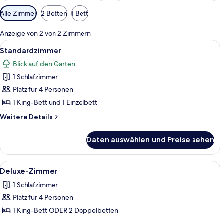
Verfügbare
Alle Zimmer
2 Betten
1 Bett
Filter
für
Anzeige von 2 von 2 Zimmern
Zimmer
Alle
Ein Zimmer mit zwei Betten, einem H
4
Standardzimmer
Fotos
Blick auf den Garten
für
1 Schlafzimmer
Standardzimmer
anzeigen
Platz für 4 Personen
1 King-Bett und 1 Einzelbett
Weitere
Weitere Details
Details
für
Daten auswählen und Preise sehen
Standardzimmer
Alle
Ein Zimmer mit zwei Betten, einem De
3
Deluxe-Zimmer
Fotos
1 Schlafzimmer
für
Platz für 4 Personen
Deluxe-
Zimmer
1 King-Bett ODER 2 Doppelbetten