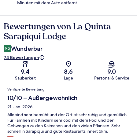
Minuten mit dem Auto entfernt.
Bewertungen von La Quinta
Bewertungen
Sarapiqui Lodge
Wunderbar
9,2
74 Bewertungen
9,4
8,6
9,0
Sauberkeit
Lage
Personal & Service
Bewertungen
Verifizierte Bewertung
10/10 – Außergewöhnlich
21. Jan. 2026
Alle sind sehr bemüht und der Ort ist sehr ruhig und gemütlich.
Für Familien mit Kindern sehr cool mit dem Pool und den
Gehwegen zu den Kaimanen und den vielen Pflanzen. Sehr
schnell in Sarapiqui und gute Restaurants innert 5km.