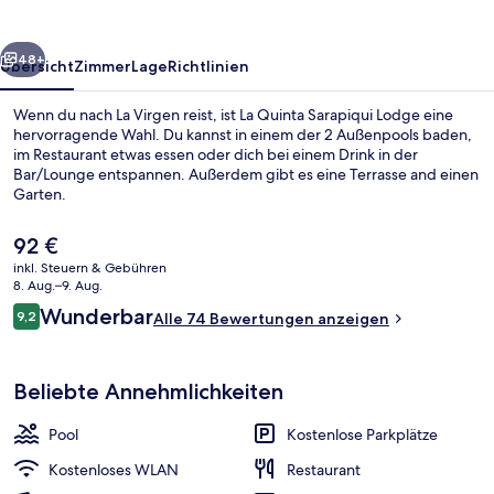
rück
Weiter
48+
Übersicht
Zimmer
Lage
Richtlinien
Wenn du nach La Virgen reist, ist La Quinta Sarapiqui Lodge eine
hervorragende Wahl. Du kannst in einem der 2 Außenpools baden,
im Restaurant etwas essen oder dich bei einem Drink in der
Bar/Lounge entspannen. Außerdem gibt es eine Terrasse and einen
Garten.
Der
92 €
aktuelle
inkl. Steuern & Gebühren
Preis
8. Aug.–9. Aug.
Flur
beträgt
Bewertungen
Wunderbar
9,2
Alle 74 Bewertungen anzeigen
92 €.
9,2 von 10.
Beliebte Annehmlichkeiten
Pool
Kostenlose Parkplätze
Kostenloses WLAN
Restaurant