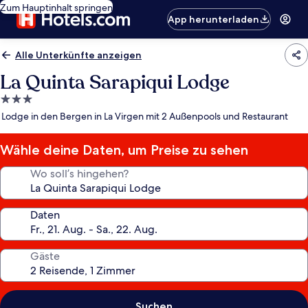
Zum Hauptinhalt springen
App herunterladen
Alle Unterkünfte anzeigen
La Quinta Sarapiqui Lodge
3.0-
Sterne-
Lodge in den Bergen in La Virgen mit 2 Außenpools und Restaurant
Unterkunft
Wähle deine Daten, um Preise zu sehen
Wo soll’s hingehen?
Daten
Gäste
Suchen