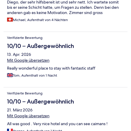
Diego, der sehr hilfsbereit ist und sehr nett. Ich wartete somit
bis er seine Schicht hatte, um Fragen zu stellen. Denn bei den
anderen gab es keine Motivation. Zimmer sind gross
(Familienzimmer), Pool ist Standard. Wir hatten keine Mahlzeiten
Michael, Aufenthalt von 4 Nächten
inklusive, was auch gut war. Wir haben einmal da gegessen und
ist für uns nicht gut und zu teuer. In der Nähe hat es ein oder
zwei gute Alternativen.
Verifizierte Bewertung
10/10 – Außergewöhnlich
13. Apr. 2026
Mit Google übersetzen
Really wonderful place to stay with fantastic staff
Tom, Aufenthalt von 1 Nacht
Verifizierte Bewertung
10/10 – Außergewöhnlich
21. März 2026
Mit Google übersetzen
All was good . Very nice hotel and you can see caimans !