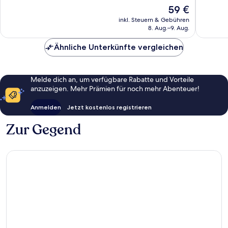
10,
10,
Der
59 €
Wunderbar,
Sehr
Preis
60
gut,
inkl. Steuern & Gebühren
beträgt
8. Aug.–9. Aug.
Bewertungen
38
59 €
Bewert
Ähnliche Unterkünfte vergleichen
Melde dich an, um verfügbare Rabatte und Vorteile
anzuzeigen. Mehr Prämien für noch mehr Abenteuer!
Anmelden
Jetzt kostenlos registrieren
Zur Gegend