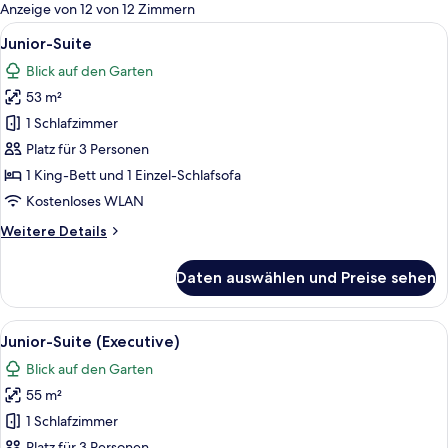
für
Anzeige von 12 von 12 Zimmern
Zimmer
Alle
Ein modernes Hotelzimmer mit einem g
14
Junior-Suite
Fotos
Blick auf den Garten
für
53 m²
Junior-
Suite
1 Schlafzimmer
anzeigen
Platz für 3 Personen
1 King-Bett und 1 Einzel-Schlafsofa
Kostenloses WLAN
Weitere
Weitere Details
Details
für
Daten auswählen und Preise sehen
Junior-
Suite
Alle
Ein Schlafzimmer mit einem großen Bet
8
Junior-Suite (Executive)
Fotos
Blick auf den Garten
für
55 m²
Junior-
Suite
1 Schlafzimmer
(Executive)
Platz für 3 Personen