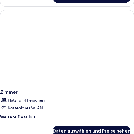
Zimmer
(Deluxe)
Zimmer
Platz für 4 Personen
Kostenloses WLAN
Weitere
Weitere Details
Details
für
Daten auswählen und Preise sehen
Zimmer