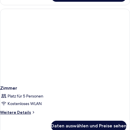
Zimmer
Platz für 5 Personen
Kostenloses WLAN
Weitere
Weitere Details
Details
für
Daten auswählen und Preise sehen
Zimmer