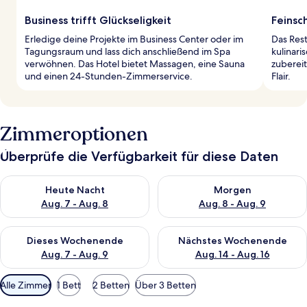
Business trifft Glückseligkeit
Feinsc
Erledige deine Projekte im Business Center oder im
Das Rest
Tagungsraum und lass dich anschließend im Spa
kulinari
verwöhnen. Das Hotel bietet Massagen, eine Sauna
zubereit
und einen 24-Stunden-Zimmerservice.
Flair.
Zimmeroptionen
Überprüfe die Verfügbarkeit für diese Daten
Überprüfe die Verfügbarkeit für heute Nacht, Aug. 7 - Aug. 8.
Überprüfe die Verfügbarkeit f
Heute Nacht
Morgen
Aug. 7 - Aug. 8
Aug. 8 - Aug. 9
Überprüfe die Verfügbarkeit für dieses Wochenende, Aug. 7 - 
Überprüfe die Verfügbarkeit f
Dieses Wochenende
Nächstes Wochenende
Aug. 7 - Aug. 9
Aug. 14 - Aug. 16
Verfügbare
Alle Zimmer
1 Bett
2 Betten
Über 3 Betten
Filter