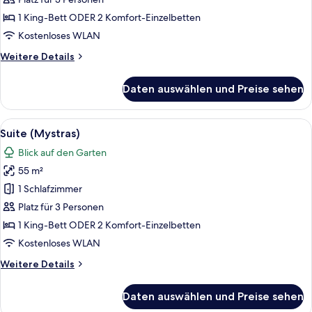
anzeigen
1 King-Bett ODER 2 Komfort-Einzelbetten
Kostenloses WLAN
Weitere
Weitere Details
Details
für
Daten auswählen und Preise sehen
Junior-
Suite
(Executive)
Alle
Ein modernes Wohnzimmer mit einer C
13
Suite (Mystras)
Fotos
Blick auf den Garten
für
55 m²
Suite
(Mystras)
1 Schlafzimmer
anzeigen
Platz für 3 Personen
1 King-Bett ODER 2 Komfort-Einzelbetten
Kostenloses WLAN
Weitere
Weitere Details
Details
für
Daten auswählen und Preise sehen
Suite