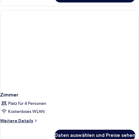
Zimmer
Platz für 4 Personen
Kostenloses WLAN
Weitere
Weitere Details
Details
für
Daten auswählen und Preise sehen
Zimmer