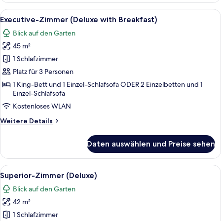
(Deluxe
Alle
Ein modernes Hotelzimmer mit einem g
10
with
Executive-Zimmer (Deluxe with Breakfast)
Fotos
Breakfast)
Blick auf den Garten
für
45 m²
Executive-
Zimmer
1 Schlafzimmer
(Deluxe
Platz für 3 Personen
with
1 King-Bett und 1 Einzel-Schlafsofa ODER 2 Einzelbetten und 1
Breakfast)
Einzel-Schlafsofa
anzeigen
Kostenloses WLAN
Weitere
Weitere Details
Details
für
Daten auswählen und Preise sehen
Executive-
Zimmer
(Deluxe
Alle
Ein modernes Hotelzimmer mit zwei Bet
8
with
Superior-Zimmer (Deluxe)
Fotos
Breakfast)
Blick auf den Garten
für
42 m²
Superior-
Zimmer
1 Schlafzimmer