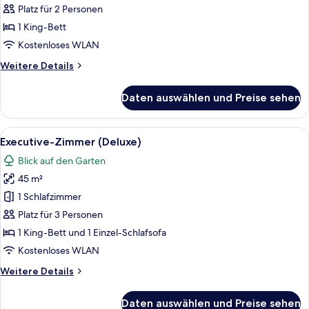
(Deluxe)
Platz für 2 Personen
anzeigen
1 King-Bett
Kostenloses WLAN
Weitere
Weitere Details
Details
für
Daten auswählen und Preise sehen
Superior-
Zimmer
(Deluxe)
Alle
Ein modernes Hotelzimmer mit einem g
10
Executive-Zimmer (Deluxe)
Fotos
Blick auf den Garten
für
45 m²
Executive-
Zimmer
1 Schlafzimmer
(Deluxe)
Platz für 3 Personen
anzeigen
1 King-Bett und 1 Einzel-Schlafsofa
Kostenloses WLAN
Weitere
Weitere Details
Details
für
Daten auswählen und Preise sehen
Executive-