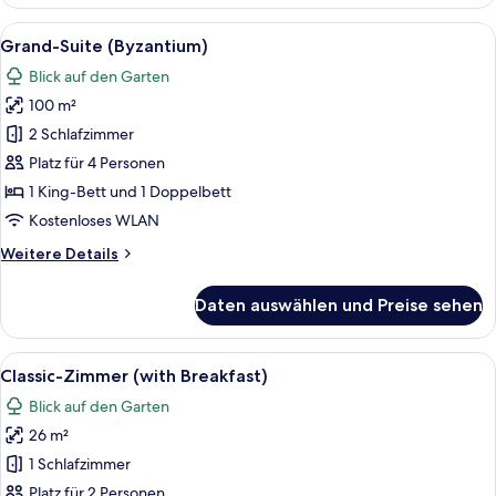
(Mystras)
Alle
Ein modernes Hotelzimmer mit Schreib
14
Grand-Suite (Byzantium)
Fotos
Blick auf den Garten
für
100 m²
Grand-
Suite
2 Schlafzimmer
(Byzantium)
Platz für 4 Personen
anzeigen
1 King-Bett und 1 Doppelbett
Kostenloses WLAN
Weitere
Weitere Details
Details
für
Daten auswählen und Preise sehen
Grand-
Suite
(Byzantium)
Alle
Ein Hotelzimmer mit einem Bett, einem
6
Classic-Zimmer (with Breakfast)
Fotos
Blick auf den Garten
für
26 m²
Classic-
Zimmer
1 Schlafzimmer
(with
Platz für 2 Personen