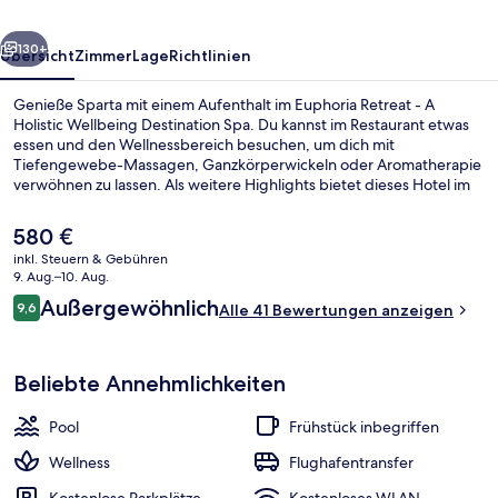
Wellbeing
rück
Weiter
Destination
130+
Übersicht
Zimmer
Lage
Richtlinien
Spa
Genieße Sparta mit einem Aufenthalt im Euphoria Retreat - A
Holistic Wellbeing Destination Spa. Du kannst im Restaurant etwas
essen und den Wellnessbereich besuchen, um dich mit
Tiefengewebe-Massagen, Ganzkörperwickeln oder Aromatherapie
verwöhnen zu lassen. Als weitere Highlights bietet dieses Hotel im
luxuriösen Stil einen Außenpool, eine Loungebar und einen
Fitnessbereich.
Der
580 €
aktuelle
inkl. Steuern & Gebühren
Preis
9. Aug.–10. Aug.
Außenpool
beträgt
Bewertungen
Außergewöhnlich
9,6
Alle 41 Bewertungen anzeigen
580 €.
9,6 von 10.
Beliebte Annehmlichkeiten
Pool
Frühstück inbegriffen
Wellness
Flughafentransfer