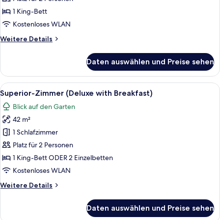
Breakfast)
1 King-Bett
anzeigen
Kostenloses WLAN
Weitere
Weitere Details
Details
für
Daten auswählen und Preise sehen
Classic-
Zimmer
(with
Alle
Ein modernes Hotelzimmer mit zwei Bet
8
Breakfast)
Superior-Zimmer (Deluxe with Breakfast)
Fotos
Blick auf den Garten
für
42 m²
Superior-
Zimmer
1 Schlafzimmer
(Deluxe
Platz für 2 Personen
with
1 King-Bett ODER 2 Einzelbetten
Breakfast)
Kostenloses WLAN
anzeigen
Weitere
Weitere Details
Details
für
Daten auswählen und Preise sehen
Superior-
Zimmer