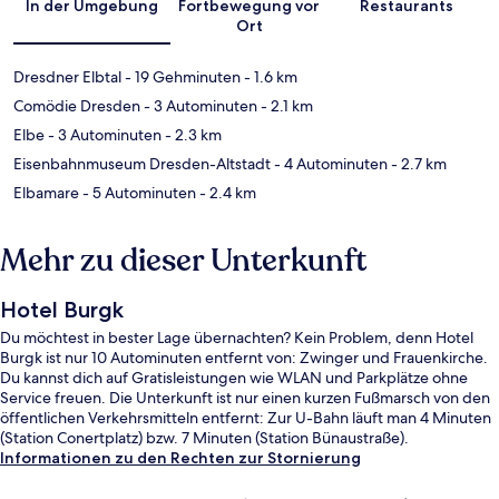
In der Umgebung
Fortbewegung vor
Restaurants
Ort
Dresdner Elbtal
- 19 Gehminuten
- 1.6 km
Comödie Dresden
- 3 Autominuten
- 2.1 km
Elbe
- 3 Autominuten
- 2.3 km
Eisenbahnmuseum Dresden-Altstadt
- 4 Autominuten
- 2.7 km
Elbamare
- 5 Autominuten
- 2.4 km
Mehr zu dieser Unterkunft
Hotel Burgk
Du möchtest in bester Lage übernachten? Kein Problem, denn Hotel
Burgk ist nur 10 Autominuten entfernt von: Zwinger und Frauenkirche.
Du kannst dich auf Gratisleistungen wie WLAN und Parkplätze ohne
Service freuen. Die Unterkunft ist nur einen kurzen Fußmarsch von den
öffentlichen Verkehrsmitteln entfernt: Zur U-Bahn läuft man 4 Minuten
(Station Conertplatz) bzw. 7 Minuten (Station Bünaustraße).
Informationen zu den Rechten zur Stornierung