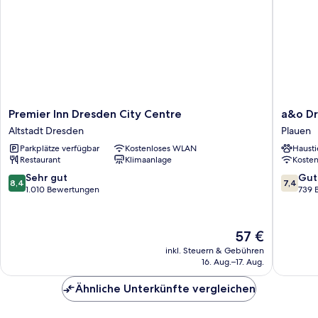
Premier
a&o
Premier Inn Dresden City Centre
a&o Dr
Inn
Dresde
Altstadt Dresden
Plauen
Dresden
Hauptb
Parkplätze verfügbar
Kostenloses WLAN
Hausti
City
-
Restaurant
Klimaanlage
Koste
Centre
Hostel
Altstadt
Plauen
8.4
7.4
Sehr gut
Gut
8,4
7,4
Dresden
von
von
1.010 Bewertungen
739 
10,
10,
Sehr
Gut,
gut,
739
Der
57 €
1.010
Bewert
Preis
inkl. Steuern & Gebühren
Bewertungen
beträgt
16. Aug.–17. Aug.
57 €
Ähnliche Unterkünfte vergleichen