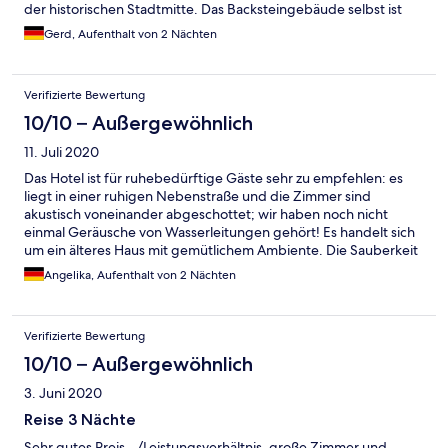
der historischen Stadtmitte. Das Backsteingebäude selbst ist
sehr schön, die Inneneinrichtung auf aktuellem Stand.
Gerd, Aufenthalt von 2 Nächten
Kostenlose Parkplätze im Hof vorhanden. Sehr guter Service,
familiäres Flair.
Verifizierte Bewertung
10/10 – Außergewöhnlich
11. Juli 2020
Das Hotel ist für ruhebedürftige Gäste sehr zu empfehlen: es
liegt in einer ruhigen Nebenstraße und die Zimmer sind
akustisch voneinander abgeschottet; wir haben noch nicht
einmal Geräusche von Wasserleitungen gehört! Es handelt sich
um ein älteres Haus mit gemütlichem Ambiente. Die Sauberkeit
ist völlig o.k., das Frühstück gut, der Service hervorragend. Mit
Angelika, Aufenthalt von 2 Nächten
der Tram (2 verschiedene Haltestellen fußläufig zu erreichen) ist
man schnell im Zentrum; es lohnt sich, eine Tageskarte zu
nehmen.
Verifizierte Bewertung
10/10 – Außergewöhnlich
3. Juni 2020
Reise 3 Nächte
Sehr gutes Preis - /Leistungsverhältnis, große Zimmer und