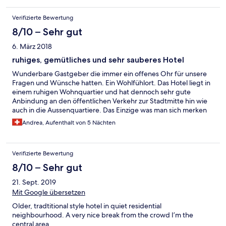
Verifizierte Bewertung
8/10 – Sehr gut
6. März 2018
ruhiges, gemütliches und sehr sauberes Hotel
Wunderbare Gastgeber die immer ein offenes Ohr für unsere
Fragen und Wünsche hatten. Ein Wohlfühlort. Das Hotel liegt in
einem ruhigen Wohnquartier und hat dennoch sehr gute
Anbindung an den öffentlichen Verkehr zur Stadtmitte hin wie
auch in die Aussenquartiere. Das Einzige was man sich merken
muss ist, dass man die Burgkstrasse nicht mit der Burgkerstrasse
Andrea, Aufenthalt von 5 Nächten
verwechseln sollte ;-) Eine schöne Unterkunft für den kürzeren
wie auch längeren Stadtaufenthalt in Dresden und Umgebung.
Wir kommen sicher wieder.
Verifizierte Bewertung
8/10 – Sehr gut
21. Sept. 2019
Mit Google übersetzen
Older, tradtitional style hotel in quiet residential
neighbourhood. A very nice break from the crowd I’m the
central area