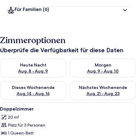
Für Familien
(6)
Zimmeroptionen
Überprüfe die Verfügbarkeit für diese Daten
Überprüfe die Verfügbarkeit für heute Nacht, Aug. 8 - Aug. 9.
Überprüfe die Verfügbarkeit f
Heute Nacht
Morgen
Aug. 8 - Aug. 9
Aug. 9 - Aug. 10
Überprüfe die Verfügbarkeit für dieses Wochenende, Aug. 14 -
Überprüfe die Verfügbarkeit f
Dieses Wochenende
Nächstes Wochenende
Aug. 14 - Aug. 16
Aug. 21 - Aug. 23
Alle
Doppelzimmer | Schreibtisch, Bügelei
2
Doppelzimmer
Fotos
20 m²
für
Platz für 3 Personen
Doppelzimmer
anzeigen
1 Queen-Bett