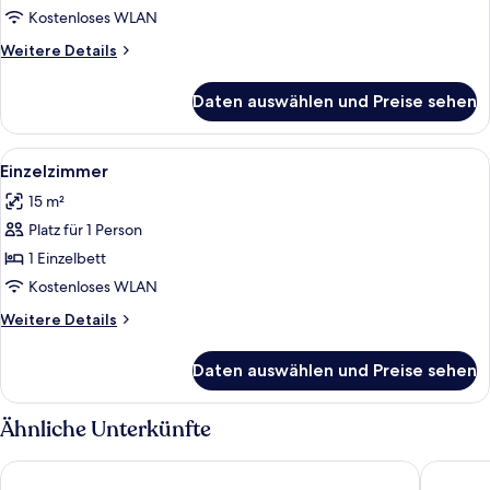
Kostenloses WLAN
Weitere
Weitere Details
Details
für
Daten auswählen und Preise sehen
Doppelzimmer
Alle
Dusche, kostenlose Toilettenartikel, 
1
Einzelzimmer
Fotos
15 m²
für
Platz für 1 Person
Einzelzimmer
anzeigen
1 Einzelbett
Kostenloses WLAN
Weitere
Weitere Details
Details
für
Daten auswählen und Preise sehen
Einzelzimmer
Ähnliche Unterkünfte
Premier Inn Dresden City Centre
a&o Dres