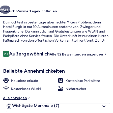
rück
Weiter
24+
Übersicht
Zimmer
Lage
Richtlinien
Du möchtest in bester Lage übernachten? Kein Problem, denn
Hotel Burgk ist nur 10 Autominuten entfernt von: Zwinger und
Frauenkirche. Du kannst dich auf Gratisleistungen wie WLAN und
Parkplätze ohne Service freuen. Die Unterkunft ist nur einen kurzen
Fußmarsch von den öffentlichen Verkehrsmitteln entfernt: Zur U-
Bahn läuft man 4 Minuten (Station Conertplatz) bzw. 7 Minuten
(Station Bünaustraße).
Bewertungen
Außergewöhnlich
9,4
Alle 32 Bewertungen anzeigen
9,4 von 10.
Bar (in der Unterkunft)
Beliebte Annehmlichkeiten
Haustiere erlaubt
Kostenlose Parkplätze
Kostenloses WLAN
Nichtraucher
Alle anzeigen
Wichtigste Merkmale
(7)