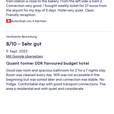
tram station is close to the bakery. From the left side is tram 2.
Connection very good. I bought weekly ticket for 27 euros from
the airport for my stay of 5 days. Hotel very quiet. Clean.
Friendly reception.
Aufenthalt von 4 Nächten
Verifizierte Bewertung
8/10 – Sehr gut
9. Sept. 2023
Mit Google übersetzen
Quaint former DDR flavoured budget hotel
Good size room and spacious bathroom for 2 for a 7 nights stay.
Room was cleaned every day. Wifi was not accessible in the
beginning but was sorted later and connection was stable. No
fridge. Comfortable stay with good transport connections. The
area is residential and with quiet and considerate
neighbourhood. The leafy park opposite the hotel adds
tranquility and calmness. We did not have breakfast.