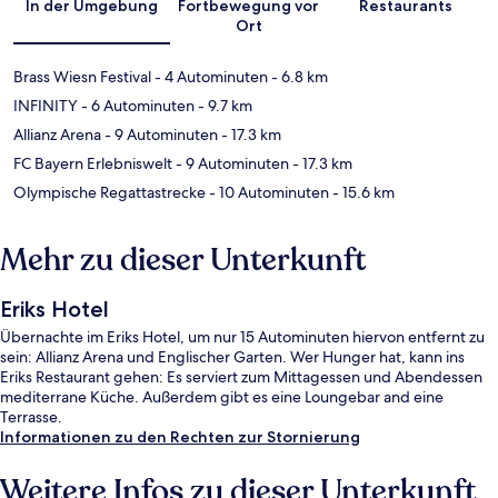
In der Umgebung
Fortbewegung vor
Restaurants
Ort
Brass Wiesn Festival
- 4 Autominuten
- 6.8 km
INFINITY
- 6 Autominuten
- 9.7 km
Allianz Arena
- 9 Autominuten
- 17.3 km
FC Bayern Erlebniswelt
- 9 Autominuten
- 17.3 km
Olympische Regattastrecke
- 10 Autominuten
- 15.6 km
Mehr zu dieser Unterkunft
Eriks Hotel
Übernachte im Eriks Hotel, um nur 15 Autominuten hiervon entfernt zu
sein: Allianz Arena und Englischer Garten. Wer Hunger hat, kann ins
Eriks Restaurant gehen: Es serviert zum Mittagessen und Abendessen
mediterrane Küche. Außerdem gibt es eine Loungebar and eine
Terrasse.
Informationen zu den Rechten zur Stornierung
Weitere Infos zu dieser Unterkunft