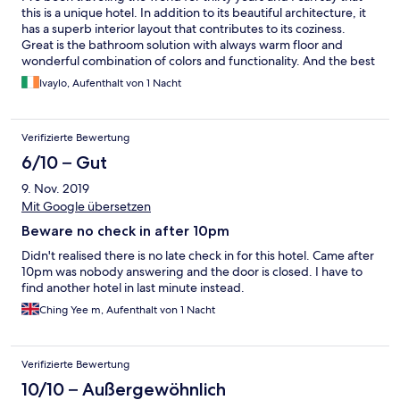
this is a unique hotel. In addition to its beautiful architecture, it
has a superb interior layout that contributes to its coziness.
Great is the bathroom solution with always warm floor and
wonderful combination of colors and functionality. And the best
thing is a bed where you sink and rest well. This is the best hotel
Ivaylo, Aufenthalt von 1 Nacht
in the world I have visited
Verifizierte Bewertung
6/10 – Gut
9. Nov. 2019
Mit Google übersetzen
Beware no check in after 10pm
Didn't realised there is no late check in for this hotel. Came after
10pm was nobody answering and the door is closed. I have to
find another hotel in last minute instead.
Ching Yee m, Aufenthalt von 1 Nacht
Verifizierte Bewertung
10/10 – Außergewöhnlich