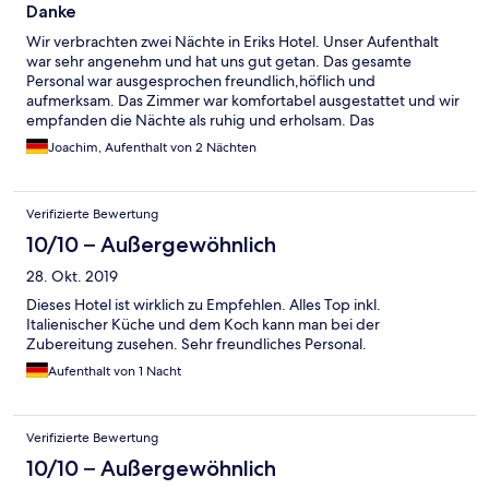
Danke
Wir verbrachten zwei Nächte in Eriks Hotel. Unser Aufenthalt
war sehr angenehm und hat uns gut getan. Das gesamte
Personal war ausgesprochen freundlich,höflich und
aufmerksam. Das Zimmer war komfortabel ausgestattet und wir
empfanden die Nächte als ruhig und erholsam. Das
Frühstücksbuffet liess keine Wünsche offen. Dank für alles.
Joachim, Aufenthalt von 2 Nächten
Verifizierte Bewertung
10/10 – Außergewöhnlich
28. Okt. 2019
Dieses Hotel ist wirklich zu Empfehlen. Alles Top inkl.
Italienischer Küche und dem Koch kann man bei der
Zubereitung zusehen. Sehr freundliches Personal.
Aufenthalt von 1 Nacht
Verifizierte Bewertung
10/10 – Außergewöhnlich