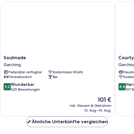
Soulmade
Courtyar
Soulmade
Courtya
Soulmade
Courty
Garching
by
Garching
Garchin
Marriott
Parkplätze verfügbar
Kostenloses WLAN
Hausti
Munich
Fitnessbereich
Bar
Koste
Garchin
Garchin
9.2
8.8
Wunderbar
Her
9,2
8,8
von
von
625 Bewertungen
317 
10,
10,
Der
101 €
Wunderbar,
Hervorr
Preis
625
317
inkl. Steuern & Gebühren
beträgt
13. Aug.–14. Aug.
Bewertungen
Bewert
101 €
Ähnliche Unterkünfte vergleichen