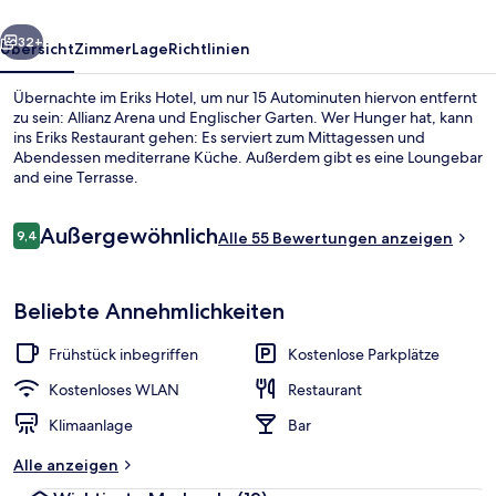
rück
Weiter
32+
Übersicht
Zimmer
Lage
Richtlinien
Übernachte im Eriks Hotel, um nur 15 Autominuten hiervon entfernt
zu sein: Allianz Arena und Englischer Garten. Wer Hunger hat, kann
ins Eriks Restaurant gehen: Es serviert zum Mittagessen und
Abendessen mediterrane Küche. Außerdem gibt es eine Loungebar
and eine Terrasse.
Bewertungen
Außergewöhnlich
9,4
Alle 55 Bewertungen anzeigen
9,4 von 10.
Lounge
Beliebte Annehmlichkeiten
Frühstück inbegriffen
Kostenlose Parkplätze
Kostenloses WLAN
Restaurant
Klimaanlage
Bar
Alle anzeigen