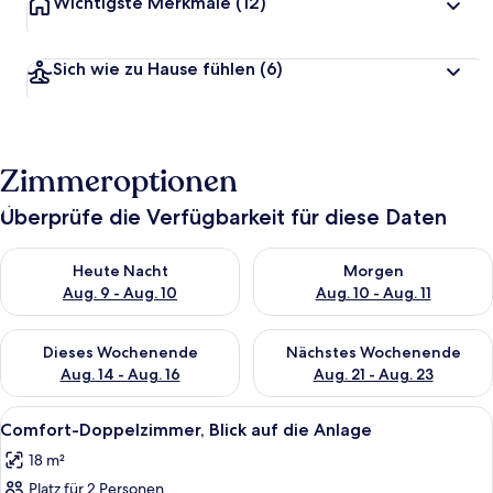
Wichtigste Merkmale
(12)
Sich wie zu Hause fühlen
(6)
Zimmeroptionen
Überprüfe die Verfügbarkeit für diese Daten
Überprüfe die Verfügbarkeit für heute Nacht, Aug. 9 - Aug. 10
Überprüfe die Verfügbarkeit fü
Heute Nacht
Morgen
Aug. 9 - Aug. 10
Aug. 10 - Aug. 11
Überprüfe die Verfügbarkeit für dieses Wochenende, Aug. 14 -
Überprüfe die Verfügbarkeit f
Dieses Wochenende
Nächstes Wochenende
Aug. 14 - Aug. 16
Aug. 21 - Aug. 23
Alle
Zimmersafe, Schreibtisch, laptopgeeig
11
Comfort-Doppelzimmer, Blick auf die Anlage
Fotos
18 m²
für
Platz für 2 Personen