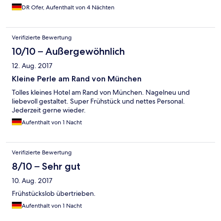
again, thank you all, and Eric and his wife, thank you very much.
DR Ofer, Aufenthalt von 4 Nächten
Verifizierte Bewertung
10/10 – Außergewöhnlich
12. Aug. 2017
Kleine Perle am Rand von München
Tolles kleines Hotel am Rand von München. Nagelneu und
liebevoll gestaltet. Super Frühstück und nettes Personal.
Jederzeit gerne wieder.
Aufenthalt von 1 Nacht
Verifizierte Bewertung
8/10 – Sehr gut
10. Aug. 2017
Frühstückslob übertrieben.
Aufenthalt von 1 Nacht