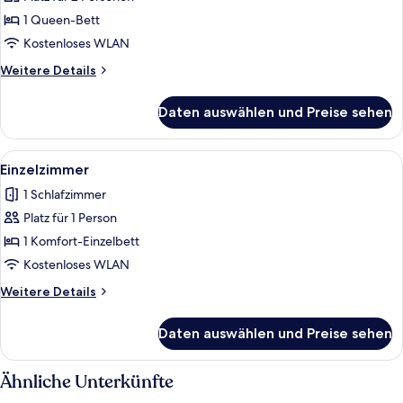
Comfort-
Doppelzimmer,
1 Queen-Bett
Blick
Kostenloses WLAN
auf
Weitere
Weitere Details
die
Details
Anlage
für
Daten auswählen und Preise sehen
Comfort-
anzeigen
Doppelzimmer,
Blick
Alle
Zimmersafe, Schreibtisch, laptopgeeig
4
auf
Einzelzimmer
Fotos
die
1 Schlafzimmer
Anlage
für
Platz für 1 Person
Einzelzimmer
anzeigen
1 Komfort-Einzelbett
Kostenloses WLAN
Weitere
Weitere Details
Details
für
Daten auswählen und Preise sehen
Einzelzimmer
Ähnliche Unterkünfte