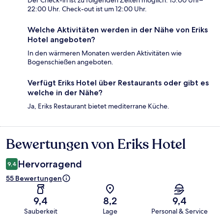
Der Check-in ist zu folgenden Zeiten möglich: 15:00 Uhr–
22:00 Uhr. Check-out ist um 12:00 Uhr.
Welche Aktivitäten werden in der Nähe von Eriks
Hotel angeboten?
In den wärmeren Monaten werden Aktivitäten wie
Bogenschießen angeboten.
Verfügt Eriks Hotel über Restaurants oder gibt es
welche in der Nähe?
Ja, Eriks Restaurant bietet mediterrane Küche.
Bewertungen von Eriks Hotel
Bewertungen
Hervorragend
9,4
55 Bewertungen
9,4
8,2
9,4
Sauberkeit
Lage
Personal & Service