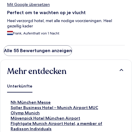
Mit Google übersetzen
Perfect om te wachten op je vlucht
Heel verzorgd hotel, met alle nodige voorzieningen. Heel
gezellig kader
Frank, Aufenthalt von 1 Nacht
Alle 55 Bewertungen anzeigen
Mehr entdecken
Unterkünfte
L
Nh München Messe
i
L
Soller Business Hotel – Munich Airport MUC
n
i
L
Olymp Munich
k
n
i
L
Mövenpick Hotel München Airport
,
k
n
i
L
Flightgate Munich Airport Hotel, a member of
d
,
k
n
i
Radisson Individuals