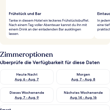
Frühstück und Bar
Eintauc
Tanke in diesem Hotel ein leckeres Frühstücksbuffet.
In jede
Nach einem Tag voller Abenteuer kannst du ihn mit
eine ti
einem Drink an der einladenden Bar ausklingen
praktisc
lassen.
Zimmeroptionen
Überprüfe die Verfügbarkeit für diese Daten
Überprüfe die Verfügbarkeit für heute Nacht, Aug. 6 - Aug. 7.
Überprüfe die Verfügbarkeit f
Heute Nacht
Morgen
Aug. 6 - Aug. 7
Aug. 7 - Aug. 8
Überprüfe die Verfügbarkeit für dieses Wochenende, Aug. 7 - 
Überprüfe die Verfügbarkeit f
Dieses Wochenende
Nächstes Wochenende
Aug. 7 - Aug. 9
Aug. 14 - Aug. 16
Alle
Ein ordentlich bezogenes Bett mit br
5
Smart