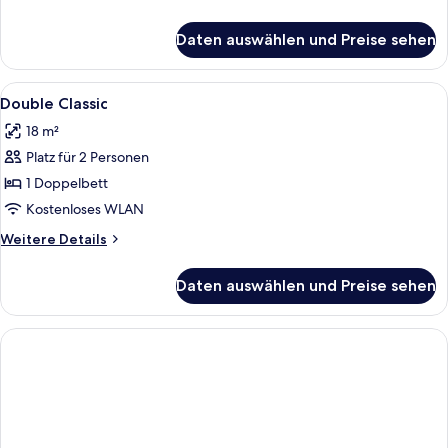
Details
für
Daten auswählen und Preise sehen
Comfy
con
balcone
Alle
Ein Hotelzimmer mit einem Bett, ger
2
Double Classic
Fotos
18 m²
für
Platz für 2 Personen
Double
Classic
1 Doppelbett
anzeigen
Kostenloses WLAN
Weitere
Weitere Details
Details
für
Daten auswählen und Preise sehen
Double
Classic