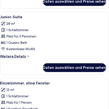
Daten auswählen und Preise sehen
Comfy
Alle
Ein Hotelzimmer mit Bett, Schreibtisc
7
Junior-Suite
Fotos
28 m²
für
1 Schlafzimmer
Junior-
Suite
Platz für 3 Personen
anzeigen
1 Queen-Bett
Kostenloses WLAN
Weitere
Weitere Details
Details
für
Daten auswählen und Preise sehen
Junior-
Suite
Alle
Ein ordentlich bezogenes Bett mit wei
4
Einzelzimmer, ohne Fenster
Fotos
12 m²
für
1 Schlafzimmer
Einzelzimmer,
ohne
Platz für 1 Person
Fenster
1 Komfort-Einzelbett