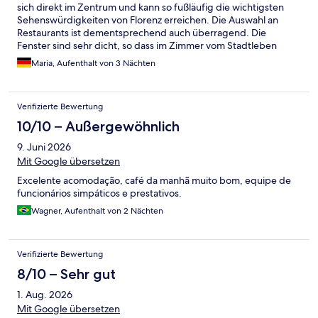
sich direkt im Zentrum und kann so fußläufig die wichtigsten
Sehenswürdigkeiten von Florenz erreichen. Die Auswahl an
Restaurants ist dementsprechend auch überragend. Die
Fenster sind sehr dicht, so dass im Zimmer vom Stadtleben
nichts zu hören ist. Das Frühstück war sehr ansprechend und
Maria, Aufenthalt von 3 Nächten
ausreichend. An der Bar gibts zur Happy Hour noch kleine
Snacks zum Getränk.
Verifizierte Bewertung
10/10 – Außergewöhnlich
9. Juni 2026
Mit Google übersetzen
Excelente acomodação, café da manhã muito bom, equipe de
funcionários simpáticos e prestativos.
Wagner, Aufenthalt von 2 Nächten
Verifizierte Bewertung
8/10 – Sehr gut
1. Aug. 2026
Mit Google übersetzen