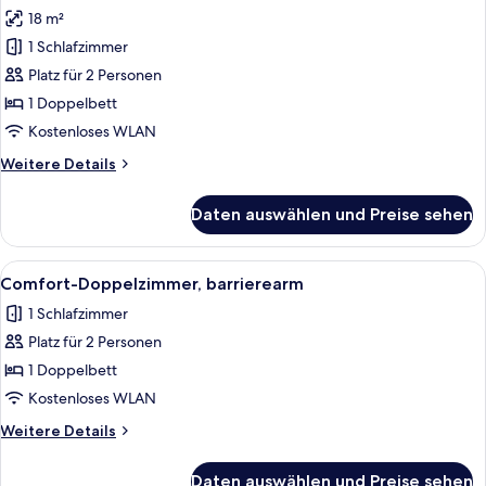
Fotos
18 m²
für
1 Schlafzimmer
Classic-
Doppelzimmer
Platz für 2 Personen
anzeigen
1 Doppelbett
Kostenloses WLAN
Weitere
Weitere Details
Details
für
Daten auswählen und Preise sehen
Classic-
Doppelzimmer
Alle
Ein Hotelzimmer mit einem großen Bet
5
Comfort-Doppelzimmer, barrierearm
Fotos
1 Schlafzimmer
für
Platz für 2 Personen
Comfort-
Doppelzimmer,
1 Doppelbett
barrierearm
Kostenloses WLAN
anzeigen
Weitere
Weitere Details
Details
für
Daten auswählen und Preise sehen