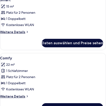
Fotos
15 m²
für
Platz für 2 Personen
Smart
anzeigen
1 Doppelbett
Kostenloses WLAN
Weitere
Weitere Details
Details
für
Daten auswählen und Preise sehen
Smart
Alle
Ein Hotelzimmer mit einem großen Bet
6
Comfy
Fotos
22 m²
für
1 Schlafzimmer
Comfy
anzeigen
Platz für 2 Personen
1 Doppelbett
Kostenloses WLAN
Weitere
Weitere Details
Details
für