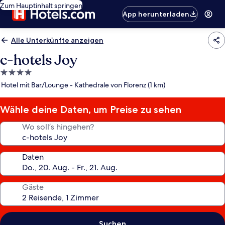
Zum Hauptinhalt springen
App herunterladen
Alle Unterkünfte anzeigen
c-hotels Joy
4.0-
Sterne-
Hotel mit Bar/Lounge - Kathedrale von Florenz (1 km)
Unterkunft
Wähle deine Daten, um Preise zu sehen
Wo soll’s hingehen?
Daten
Gäste
Suchen