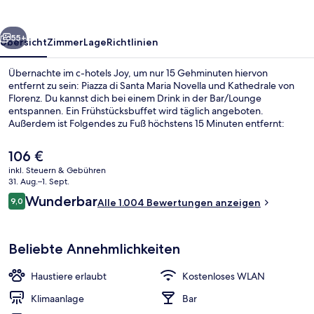
rück
Weiter
55+
Übersicht
Zimmer
Lage
Richtlinien
Übernachte im c-hotels Joy, um nur 15 Gehminuten hiervon
entfernt zu sein: Piazza di Santa Maria Novella und Kathedrale von
Florenz. Du kannst dich bei einem Drink in der Bar/Lounge
entspannen. Ein Frühstücksbuffet wird täglich angeboten.
Außerdem ist Folgendes zu Fuß höchstens 15 Minuten entfernt:
Piazza del Duomo und Basilika Santa Maria Novella. Das hilfsbereite
Personal und die Lage erhalten tolle Bewertungen von anderen
Der
106 €
Reisenden. Die Unterkunft ist nur einen kurzen Fußmarsch von den
aktuelle
inkl. Steuern & Gebühren
öffentlichen Verkehrsmitteln entfernt: Bis zur U-Bahn sind es
Preis
31. Aug.–1. Sept.
wenige Schritte (Straßenbahnhaltestelle Alamanni - Stazione Santa
Ansicht von oben
beträgt
Bewertungen
Maria Novella) bzw. 4 Minuten (Straßenbahnhaltestelle Fratelli
Wunderbar
9,0
Alle 1.004 Bewertungen anzeigen
106 €.
9,0 von 10.
Rosselli).
Beliebte Annehmlichkeiten
Haustiere erlaubt
Kostenloses WLAN
Klimaanlage
Bar