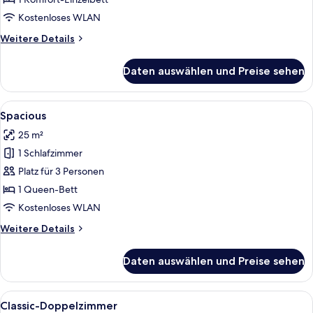
anzeigen
Kostenloses WLAN
Weitere
Weitere Details
Details
für
Daten auswählen und Preise sehen
Einzelzimmer,
ohne
Fenster
Alle
Ein gemütlicher Raum mit Schreibtisch
6
Spacious
Fotos
25 m²
für
1 Schlafzimmer
Spacious
anzeigen
Platz für 3 Personen
1 Queen-Bett
Kostenloses WLAN
Weitere
Weitere Details
Details
für
Daten auswählen und Preise sehen
Spacious
Alle
Ein Hotelzimmer mit einem Bett, eine
5
Classic-Doppelzimmer