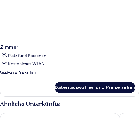
Zimmer
Platz für 4 Personen
Kostenloses WLAN
Weitere
Weitere Details
Details
für
Daten auswählen und Preise sehen
Zimmer
Ähnliche Unterkünfte
c-hotels Ambasciatori
c-hotels