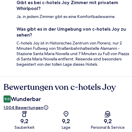
Gibt es bei c-hotels Joy Zimmer mit privatem
Whirlpool?
Ja, in jedem Zimmer gibt es eine Komfortbadewanne.
Was gibt es in der Umgebung von c-hotels Joy zu
sehen?
C-hotels Joy ist in Historisches Zentrum von Florenz, nur 2
Minuten Fußweg von Straßenbahnhaltestelle Alamanni -
Stazione Santa Maria Novella und 7 Minuten zu Fuß von Piazza
di Santa Maria Novella entfernt. Reisende sind besonders
begeistert von der tollen Lage dieses Hotels.
Bewertungen von c-hotels Joy
Bewertungen
Wunderbar
9,0
1.004 Bewertungen
9,2
9,2
9,2
Sauberkeit
Lage
Personal & Service