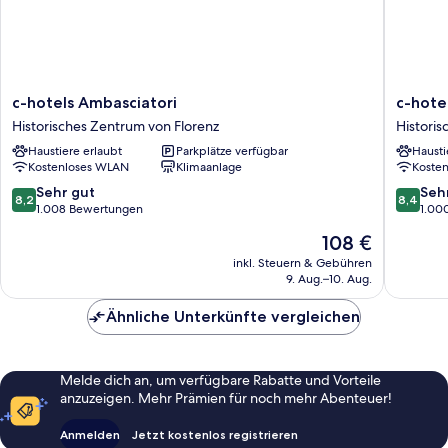
c-
c-
c-hotels Ambasciatori
c-hote
hotels
hotels
Historisches Zentrum von Florenz
Historis
Ambasciatori
Club
Haustiere erlaubt
Parkplätze verfügbar
Hausti
Historisches
Historis
Kostenloses WLAN
Klimaanlage
Koste
Zentrum
Zentru
von
von
8.2
8.4
Sehr gut
Seh
8,2
8,4
Florenz
Florenz
von
von
1.008 Bewertungen
1.00
10,
10,
Der
108 €
Sehr
Sehr
Preis
gut,
gut,
inkl. Steuern & Gebühren
beträgt
9. Aug.–10. Aug.
1.008
1.000
108 €
Bewertungen
Bewert
Ähnliche Unterkünfte vergleichen
Melde dich an, um verfügbare Rabatte und Vorteile
anzuzeigen. Mehr Prämien für noch mehr Abenteuer!
Anmelden
Jetzt kostenlos registrieren