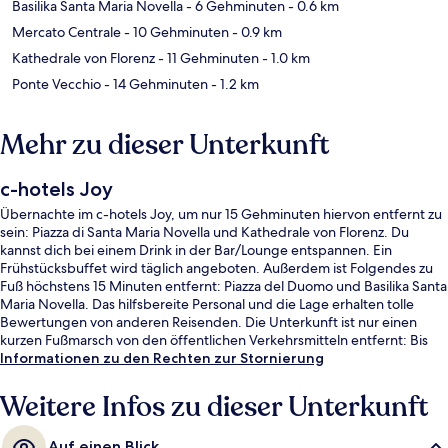
Basilika Santa Maria Novella
- 6 Gehminuten
- 0.6 km
Mercato Centrale
- 10 Gehminuten
- 0.9 km
Kathedrale von Florenz
- 11 Gehminuten
- 1.0 km
Ponte Vecchio
- 14 Gehminuten
- 1.2 km
Mehr zu dieser Unterkunft
c-hotels Joy
Übernachte im c-hotels Joy, um nur 15 Gehminuten hiervon entfernt zu
sein: Piazza di Santa Maria Novella und Kathedrale von Florenz. Du
kannst dich bei einem Drink in der Bar/Lounge entspannen. Ein
Frühstücksbuffet wird täglich angeboten. Außerdem ist Folgendes zu
Fuß höchstens 15 Minuten entfernt: Piazza del Duomo und Basilika Santa
Maria Novella. Das hilfsbereite Personal und die Lage erhalten tolle
Bewertungen von anderen Reisenden. Die Unterkunft ist nur einen
kurzen Fußmarsch von den öffentlichen Verkehrsmitteln entfernt: Bis
zur U-Bahn sind es wenige Schritte (Straßenbahnhaltestelle Alamanni -
Informationen zu den Rechten zur Stornierung
Stazione Santa Maria Novella) bzw. 4 Minuten (Straßenbahnhaltestelle
Fratelli Rosselli).
Weitere Infos zu dieser Unterkunft
Auf einen Blick