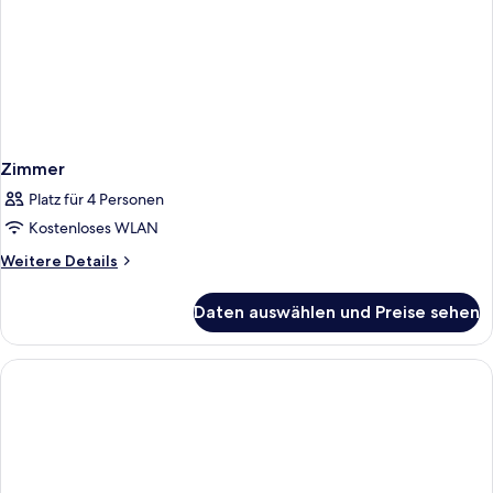
Zimmer
Platz für 4 Personen
Kostenloses WLAN
Weitere
Weitere Details
Details
für
Daten auswählen und Preise sehen
Zimmer