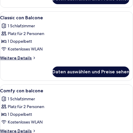
Comfort-
Doppelzimmer,
barrierearm
Alle
Ein Hotelzimmer mit einem Bett, eine
5
Classic con Balcone
Fotos
1 Schlafzimmer
für
Platz für 2 Personen
Classic
con
1 Doppelbett
Balcone
Kostenloses WLAN
anzeigen
Weitere
Weitere Details
Details
für
Daten auswählen und Preise sehen
Classic
con
Balcone
Alle
Ein Hotelzimmer mit einem großen Bet
6
Comfy con balcone
Fotos
1 Schlafzimmer
für
Platz für 2 Personen
Comfy
con
1 Doppelbett
balcone
Kostenloses WLAN
anzeigen
Weitere
Weitere Details