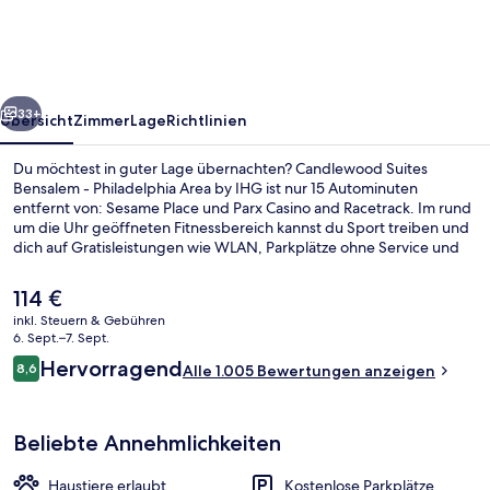
-
Philadelphia
Area
rück
Weiter
by
33+
Übersicht
Zimmer
Lage
Richtlinien
IHG
Du möchtest in guter Lage übernachten? Candlewood Suites
Bensalem - Philadelphia Area by IHG ist nur 15 Autominuten
entfernt von: Sesame Place und Parx Casino and Racetrack. Im rund
um die Uhr geöffneten Fitnessbereich kannst du Sport treiben und
dich auf Gratisleistungen wie WLAN, Parkplätze ohne Service und
Internetzugang per Kabel freuen.Andere Reisende lieben das
hilfsbereite Personal.
Der
114 €
aktuelle
inkl. Steuern & Gebühren
Preis
6. Sept.–7. Sept.
Zimmersafe, Schreibtisch, kostenlose
beträgt
Bewertungen
Hervorragend
8,6
Alle 1.005 Bewertungen anzeigen
114 €.
8,6 von 10.
Beliebte Annehmlichkeiten
Haustiere erlaubt
Kostenlose Parkplätze