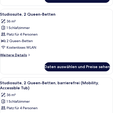
1 King-
Bett
Alle
Eine kompakte Küche mit Kühlschrank, 
5
Studiosuite, 2 Queen-Betten
Fotos
36 m²
für
1 Schlafzimmer
Studiosuite,
2 Queen-
Platz für 4 Personen
Betten
2 Queen-Betten
anzeigen
Kostenloses WLAN
Weitere
Weitere Details
Details
für
Daten auswählen und Preise sehen
Studiosuite,
2 Queen-
Betten
Alle
Eine kompakte Küche mit Kühlschrank, 
6
Studiosuite, 2 Queen-Betten, barrierefrei (Mobility,
Fotos
Accessible Tub)
für
36 m²
Studiosuite,
1 Schlafzimmer
2 Queen-
Platz für 4 Personen
Betten,