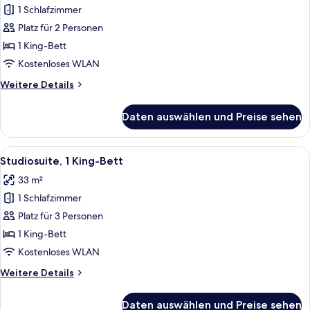
1 Schlafzimmer
Studiosuite,
1 King-
Platz für 2 Personen
Bett
1 King-Bett
anzeigen
Kostenloses WLAN
Weitere
Weitere Details
Details
für
Daten auswählen und Preise sehen
Studiosuite,
1 King-
Bett
Alle
Ein Hotelzimmer mit einem großen Bet
8
Studiosuite, 1 King-Bett
Fotos
33 m²
für
1 Schlafzimmer
Studiosuite,
1 King-
Platz für 3 Personen
Bett
1 King-Bett
anzeigen
Kostenloses WLAN
Weitere
Weitere Details
Details
für
Daten auswählen und Preise sehen
Studiosuite,