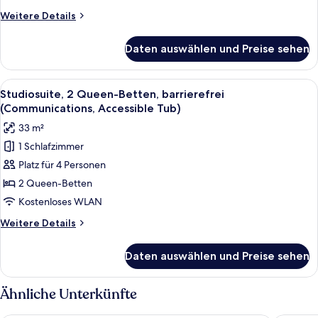
(Communications)
Weitere
Weitere Details
anzeigen
Details
für
Daten auswählen und Preise sehen
Studiosuite,
1 King-
Bett,
Alle
Ein Hotelzimmer mit zwei Betten, eine
5
barrierefrei
Studiosuite, 2 Queen-Betten, barrierefrei
Fotos
(Communications)
(Communications, Accessible Tub)
für
33 m²
Studiosuite,
1 Schlafzimmer
2 Queen-
Platz für 4 Personen
Betten,
barrierefrei
2 Queen-Betten
(Communications,
Kostenloses WLAN
Accessible
Weitere
Weitere Details
Tub)
Details
anzeigen
für
Daten auswählen und Preise sehen
Studiosuite,
2 Queen-
Betten,
Ähnliche Unterkünfte
barrierefrei
(Communications,