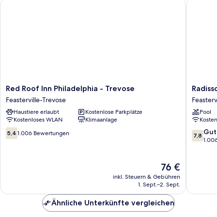
Red Roof Inn Philadelphia - Trevose
Radisson
Accessible
Tub)
Red
Radisso
Red Roof Inn Philadelphia - Trevose
Radiss
Roof
Hotel
Feasterville-Trevose
Feasterv
Inn
Philadel
Haustiere erlaubt
Kostenlose Parkplätze
Pool
Philadelphia
Northea
Kostenloses WLAN
Klimaanlage
Koste
-
Feastervi
Trevose
Trevose
5.4
7.8
Gut
5,4
1.006 Bewertungen
7,8
Feasterville-
von
von
1.00
Trevose
10,
10,
1.006
Gut,
Der
76 €
Bewertungen
1.006
Preis
Bewert
inkl. Steuern & Gebühren
beträgt
1. Sept.–2. Sept.
76 €
Ähnliche Unterkünfte vergleichen