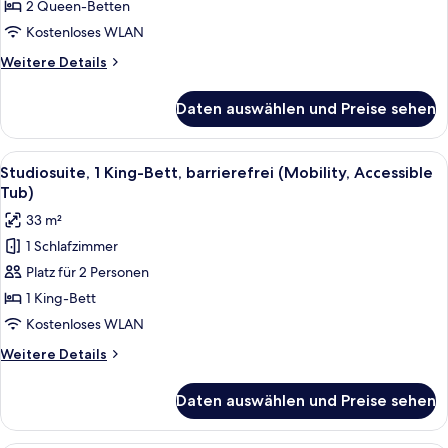
barrierefrei
2 Queen-Betten
(Mobility,
Kostenloses WLAN
Accessible
Weitere
Weitere Details
Tub)
Details
anzeigen
für
Daten auswählen und Preise sehen
Studiosuite,
2 Queen-
Betten,
Alle
Eine kompakte Küche mit Kühlschrank, 
5
barrierefrei
Studiosuite, 1 King-Bett, barrierefrei (Mobility, Accessible
Fotos
(Mobility,
Tub)
Accessible
für
33 m²
Tub)
Studiosuite,
1 Schlafzimmer
1 King-
Platz für 2 Personen
Bett,
barrierefrei
1 King-Bett
(Mobility,
Kostenloses WLAN
Accessible
Weitere
Weitere Details
Tub)
Details
anzeigen
für
Daten auswählen und Preise sehen
Studiosuite,
1 King-
Bett,