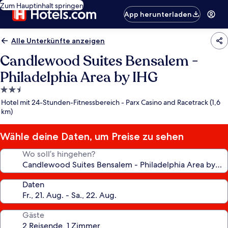
Zum Hauptinhalt springen
App herunterladen
Alle Unterkünfte anzeigen
Candlewood Suites Bensalem -
Philadelphia Area by IHG
2.5-
Sterne-
Hotel mit 24-Stunden-Fitnessbereich - Parx Casino and Racetrack (1,6
Unterkunft
km)
Wähle deine Daten, um Preise zu sehen
Wo soll’s hingehen?
Daten
Gäste