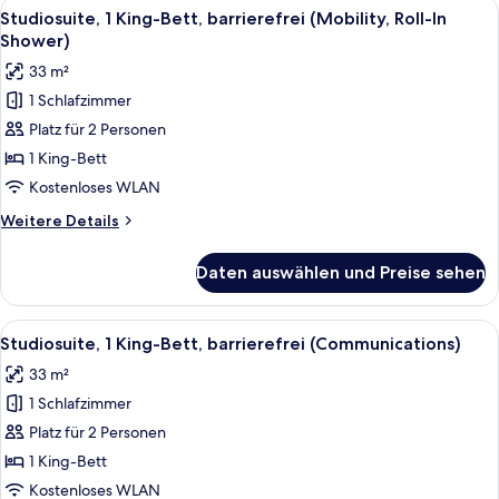
Alle
Eine kompakte Küche mit Kühlschrank, 
7
barrierefrei
Studiosuite, 1 King-Bett, barrierefrei (Mobility, Roll-In
Fotos
(Mobility,
Shower)
Accessible
für
33 m²
Tub)
Studiosuite,
1 Schlafzimmer
1 King-
Platz für 2 Personen
Bett,
barrierefrei
1 King-Bett
(Mobility,
Kostenloses WLAN
Roll-
Weitere
Weitere Details
In
Details
Shower)
für
Daten auswählen und Preise sehen
Studiosuite,
anzeigen
1 King-
Bett,
Alle
Eine kompakte Küche mit Kühlschrank, 
5
barrierefrei
Studiosuite, 1 King-Bett, barrierefrei (Communications)
Fotos
(Mobility,
33 m²
Roll-
für
In
1 Schlafzimmer
Studiosuite,
Shower)
1 King-
Platz für 2 Personen
Bett,
1 King-Bett
barrierefrei
Kostenloses WLAN