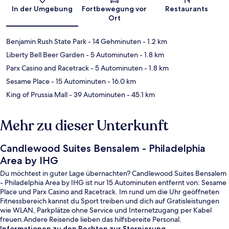
Karte
In der Umgebung
Fortbewegung vor
Restaurants
Ort
Benjamin Rush State Park
- 14 Gehminuten
- 1.2 km
Liberty Bell Beer Garden
- 5 Autominuten
- 1.8 km
Parx Casino and Racetrack
- 5 Autominuten
- 1.8 km
Sesame Place
- 15 Autominuten
- 16.0 km
King of Prussia Mall
- 39 Autominuten
- 45.1 km
Mehr zu dieser Unterkunft
Candlewood Suites Bensalem - Philadelphia
Area by IHG
Du möchtest in guter Lage übernachten? Candlewood Suites Bensalem
- Philadelphia Area by IHG ist nur 15 Autominuten entfernt von: Sesame
Place und Parx Casino and Racetrack. Im rund um die Uhr geöffneten
Fitnessbereich kannst du Sport treiben und dich auf Gratisleistungen
wie WLAN, Parkplätze ohne Service und Internetzugang per Kabel
freuen.Andere Reisende lieben das hilfsbereite Personal.
Informationen zu den Rechten zur Stornierung