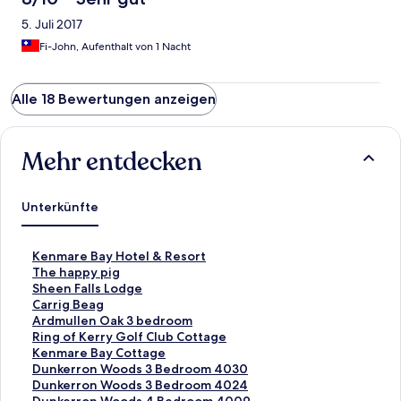
5. Juli 2017
Fi-John, Aufenthalt von 1 Nacht
Alle 18 Bewertungen anzeigen
Mehr entdecken
Unterkünfte
L
Kenmare Bay Hotel & Resort
i
L
The happy pig
n
i
L
Sheen Falls Lodge
k
n
i
L
Carrig Beag
,
k
n
i
L
Ardmullen Oak 3 bedroom
d
,
k
n
i
L
Ring of Kerry Golf Club Cottage
e
d
,
k
n
i
L
Kenmare Bay Cottage
r
e
d
,
k
n
i
L
Dunkerron Woods 3 Bedroom 4030
d
r
e
d
,
k
n
i
L
Dunkerron Woods 3 Bedroom 4024
i
d
r
e
d
,
k
n
i
L