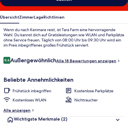
Übersicht
Zimmer
Lage
Richtlinien
Wenn du nach Kenmare reist, ist Tara Farm eine hervorragende
Wahl. Du kannst dich auf Gratisleistungen wie WLAN und Parkplätze
ohne Service freuen. Täglich von 08:00 Uhr bis 09:30 Uhr wird ein
im Preis inbegriffenes großes Frühstück serviert.
Bewertungen
Außergewöhnlich
9,4
Alle 18 Bewertungen anzeigen
9,4 von 10.
Beliebte Annehmlichkeiten
Frühstück inbegriffen
Kostenlose Parkplätze
Kostenloses WLAN
Nichtraucher
Alle anzeigen
Wichtigste Merkmale
(2)