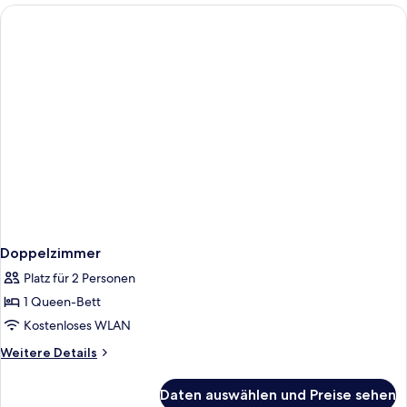
Doppelzimmer
Platz für 2 Personen
1 Queen-Bett
Kostenloses WLAN
Weitere
Weitere Details
Details
für
Daten auswählen und Preise sehen
Doppelzimmer