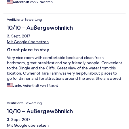
Aufenthalt von 2 Nächten
Verifizierte Bewertung
10/10 – Außergewöhnlich
3. Sept. 2017
Mit Google übersetzen
Great place to stay
Very nice room with comfortable beds and clean fresh
bathroom, great breakfast and very friendly people. Convenient
to the Dingle and the Cliffs. Great view of the water from this
location. Owner of Tara Farm was very helpful about places to
go for dinner and for attractions around the area. She answered
all of our questions about what to do next in our travels. The
Janie, Aufenthalt von 1 Nacht
breakfast was served in a beautiful room with a great view of the
water as well as the landscape around it.
Verifizierte Bewertung
10/10 – Außergewöhnlich
3. Sept. 2017
Mit Google übersetzen