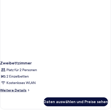
Zweibettzimmer
Platz für 2 Personen
2 Einzelbetten
Kostenloses WLAN
Weitere
Weitere Details
Details
für
Daten auswählen und Preise sehen
Zweibettzimmer