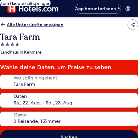
Zum Hauptinhalt springen
App herunterladen
Alle Unterkünfte anzeigen
Tara Farm
4.0-
Sterne-
Landhaus in Kenmare
Unterkunft
Wähle deine Daten, um Preise zu sehen
Wo soll’s hingehen?
Daten
Gäste
Suchen