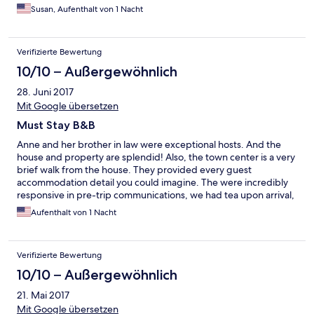
Susan, Aufenthalt von 1 Nacht
Verifizierte Bewertung
10/10 – Außergewöhnlich
28. Juni 2017
Mit Google übersetzen
Must Stay B&B
Anne and her brother in law were exceptional hosts. And the
house and property are splendid! Also, the town center is a very
brief walk from the house. They provided every guest
accommodation detail you could imagine. The were incredibly
responsive in pre-trip communications, we had tea upon arrival,
fresh towels in the room, maps for our trip, and a full service
Aufenthalt von 1 Nacht
breakfast in the morning. The experience was perfect. So much
so that we'll be returning in the future. Thank you Anne for
opening your home and providing such a wonderful
Verifizierte Bewertung
experience. All the best, Nikki and Michael.
10/10 – Außergewöhnlich
21. Mai 2017
Mit Google übersetzen