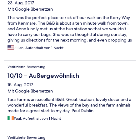
23. Aug. 2017
Mit Google übersetzen
This was the perfect place to kick off our walk on the Kerry Way
from Kenmare. The B&B is about a ten minute walk from town,
and Anne kindly met us at the bus station so that we wouldn't
have to carry our bags. She was so thoughtful during our stay,
giving us directions for the next morning, and even dropping us
off at the trailhead. The view from our room was absolutely
Jillian, Aufenthalt von 1 Nacht
gorgeous, and we really enjoyed the little walk into town—
beautiful views the whole way. When we left, we promised we'd
come back someday when we have families of our own, and I
Verifizierte Bewertung
think all of us meant it! We'd love to come back to lovely
Kenmare and see Anne again!
10/10 – Außergewöhnlich
15. Aug. 2017
Mit Google übersetzen
Tara Farm is an excellent B&B. Great location, lovely decor and a
wonderful breakfast. The views of the bay and the farm animals
made for a great start to my day. Paul Dublin
Paul, Aufenthalt von 1 Nacht
Verifizierte Bewertung