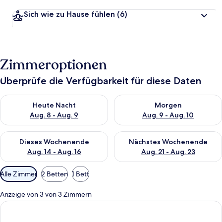
Sich wie zu Hause fühlen
(6)
Zimmeroptionen
Überprüfe die Verfügbarkeit für diese Daten
Überprüfe die Verfügbarkeit für heute Nacht, Aug. 8 - Aug. 9.
Überprüfe die Verfügbarkeit f
Heute Nacht
Morgen
Aug. 8 - Aug. 9
Aug. 9 - Aug. 10
Überprüfe die Verfügbarkeit für dieses Wochenende, Aug. 14 -
Überprüfe die Verfügbarkeit f
Dieses Wochenende
Nächstes Wochenende
Aug. 14 - Aug. 16
Aug. 21 - Aug. 23
Verfügbare
Alle Zimmer
2 Betten
1 Bett
Filter
für
Anzeige von 3 von 3 Zimmern
Zimmer