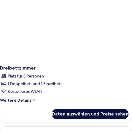
Dreibettzimmer
Platz für 3 Personen
1 Doppelbett und 1 Einzelbett
Kostenloses WLAN
Weitere
Weitere Details
Details
für
Daten auswählen und Preise sehen
Dreibettzimmer