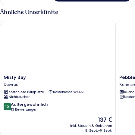
Ähnliche Unterkünfte
Misty Bay
Pebble 
Misty
Pebble
Misty Bay
Pebbl
Bay
Lodge
Dawros
Kenmar
Dawros
Kenmar
Kostenlose Parkplätze
Kostenloses WLAN
Küche
Nichtraucher
Kosten
10.0
Außergewöhnlich
10
von
13 Bewertungen
10,
Der
137 €
Außergewöhnlich,
Preis
13
inkl. Steuern & Gebühren
beträgt
8. Sept.–9. Sept.
Bewertungen
137 €