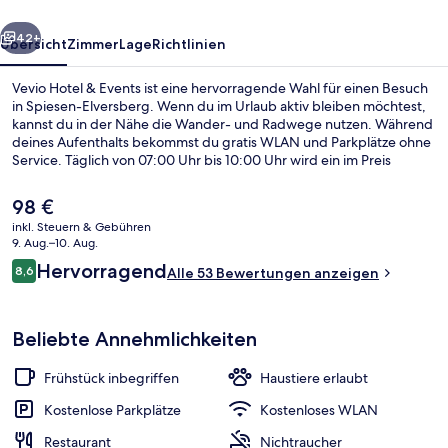
rück
Weiter
42+
Übersicht
Zimmer
Lage
Richtlinien
Vevio Hotel & Events ist eine hervorragende Wahl für einen Besuch
in Spiesen-Elversberg. Wenn du im Urlaub aktiv bleiben möchtest,
kannst du in der Nähe die Wander- und Radwege nutzen. Während
deines Aufenthalts bekommst du gratis WLAN und Parkplätze ohne
Service. Täglich von 07:00 Uhr bis 10:00 Uhr wird ein im Preis
inbegriffenes Frühstücksbuffet serviert. Außerdem gibt es eine
Terrasse and einen Garten.
Der
98 €
aktuelle
inkl. Steuern & Gebühren
Preis
9. Aug.–10. Aug.
Außenbereich
beträgt
Bewertungen
Hervorragend
8,6
Alle 53 Bewertungen anzeigen
98 €.
8,6 von 10.
Beliebte Annehmlichkeiten
Frühstück inbegriffen
Haustiere erlaubt
Kostenlose Parkplätze
Kostenloses WLAN
Restaurant
Nichtraucher