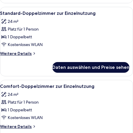
Doppelzimmer
Alle
Ein Hotelzimmer mit einem großen Bett
1
Standard-Doppelzimmer zur Einzelnutzung
Fotos
24 m²
für
Platz für 1 Person
Standard-
Doppelzimmer
1 Doppelbett
zur
Kostenloses WLAN
Einzelnutzung
Weitere
Weitere Details
anzeigen
Details
für
Daten auswählen und Preise sehen
Standard-
Doppelzimmer
zur
Alle
Ein Hotelzimmer mit einem großen Bet
2
Einzelnutzung
Comfort-Doppelzimmer zur Einzelnutzung
Fotos
24 m²
für
Platz für 1 Person
Comfort-
Doppelzimmer
1 Doppelbett
zur
Kostenloses WLAN
Einzelnutzung
Weitere
Weitere Details
anzeigen
Details