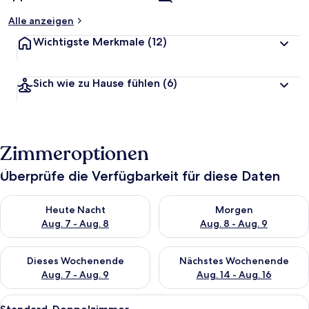
Alle anzeigen
Wichtigste Merkmale
(12)
Sich wie zu Hause fühlen
(6)
Zimmeroptionen
Überprüfe die Verfügbarkeit für diese Daten
Überprüfe die Verfügbarkeit für heute Nacht, Aug. 7 - Aug. 8.
Überprüfe die Verfügbarkeit f
Heute Nacht
Morgen
Aug. 7 - Aug. 8
Aug. 8 - Aug. 9
Überprüfe die Verfügbarkeit für dieses Wochenende, Aug. 7 - 
Überprüfe die Verfügbarkeit f
Dieses Wochenende
Nächstes Wochenende
Aug. 7 - Aug. 9
Aug. 14 - Aug. 16
Alle
Ein Hotelzimmer mit einem großen Bett
1