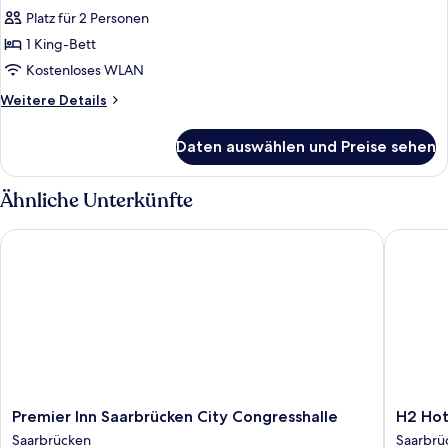
Zimmer
Platz für 2 Personen
anzeigen
1 King-Bett
Kostenloses WLAN
Weitere
Weitere Details
Details
für
Daten auswählen und Preise sehen
Premium-
Zimmer
Ähnliche Unterkünfte
Premier Inn Saarbrücken City Congresshalle
H2 Hotel
Premier
H2
Premier Inn Saarbrücken City Congresshalle
H2 Hot
Inn
Hotel
Saarbrücken
Saarbrü