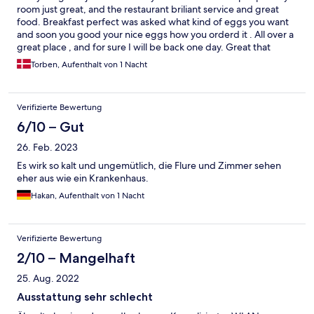
room just great, and the restaurant briliant service and great
food. Breakfast perfect was asked what kind of eggs you want
and soon you good your nice eggs how you orderd it . All over a
great place , and for sure I will be back one day. Great that
hotels like this is shinning up with there extraordenary service.
Torben, Aufenthalt von 1 Nacht
Thanks for a great stay The mand from Denmark
Verifizierte Bewertung
6/10 – Gut
26. Feb. 2023
Es wirk so kalt und ungemütlich, die Flure und Zimmer sehen
eher aus wie ein Krankenhaus.
Hakan, Aufenthalt von 1 Nacht
Verifizierte Bewertung
2/10 – Mangelhaft
25. Aug. 2022
Ausstattung sehr schlecht