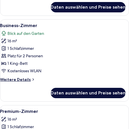
für
Daten auswählen und Preise sehen
Comfort-
Doppelzimmer
zur
Alle
Ein Hotelzimmer mit Bett, Nachttisch,
7
Einzelnutzung
Business-Zimmer
Fotos
Blick auf den Garten
für
16 m²
Business-
Zimmer
1 Schlafzimmer
anzeigen
Platz für 2 Personen
1 King-Bett
Kostenloses WLAN
Weitere
Weitere Details
Details
für
Daten auswählen und Preise sehen
Business-
Zimmer
Alle
Ein modernes Hotelzimmer mit einem g
7
Premium-Zimmer
Fotos
16 m²
für
1 Schlafzimmer
Premium-