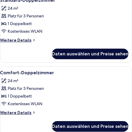
Standard-Doppelzimmer
Fotos
24 m²
für
Platz für 3 Personen
Standard-
Doppelzimmer
1 Doppelbett
anzeigen
Kostenloses WLAN
Weitere
Weitere Details
Details
für
Daten auswählen und Preise sehen
Standard-
Doppelzimmer
Alle
Ein Hotelzimmer mit einem großen Bet
1
Comfort-Doppelzimmer
Fotos
24 m²
für
Platz für 3 Personen
Comfort-
Doppelzimmer
1 Doppelbett
anzeigen
Kostenloses WLAN
Weitere
Weitere Details
Details
für
Daten auswählen und Preise sehen
Comfort-