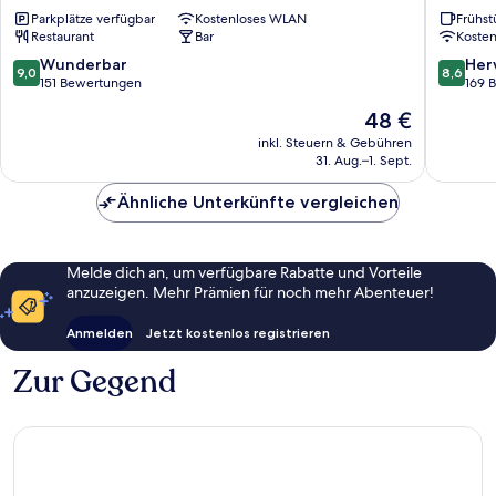
Saarbrücken
Saarbrü
Parkplätze verfügbar
Kostenloses WLAN
Frühst
City
Saarbrü
Restaurant
Bar
Koste
Congresshalle
Saarbrücken
9.0
8.6
Wunderbar
Her
9,0
8,6
von
von
151 Bewertungen
169 
10,
10,
Der
48 €
Wunderbar,
Hervorr
Preis
151
169
inkl. Steuern & Gebühren
beträgt
31. Aug.–1. Sept.
Bewertungen
Bewert
48 €
Ähnliche Unterkünfte vergleichen
Melde dich an, um verfügbare Rabatte und Vorteile
anzuzeigen. Mehr Prämien für noch mehr Abenteuer!
Anmelden
Jetzt kostenlos registrieren
Zur Gegend