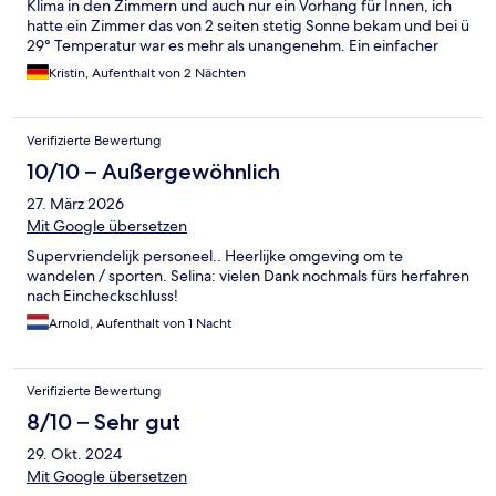
Klima in den Zimmern und auch nur ein Vorhang für Innen, ich
hatte ein Zimmer das von 2 seiten stetig Sonne bekam und bei ü
29° Temperatur war es mehr als unangenehm. Ein einfacher
Turm-Ventilator stand mir zur Verfügung, bringt halt nicht viel.
Kristin, Aufenthalt von 2 Nächten
Aber alles in allem würde ich mich hier nochmal einquartieren.
Auch mein Hund war willkommen, tolle wege zum wandern.
Verifizierte Bewertung
10/10 – Außergewöhnlich
27. März 2026
Mit Google übersetzen
Supervriendelijk personeel.. Heerlijke omgeving om te
wandelen / sporten. Selina: vielen Dank nochmals fürs herfahren
nach Eincheckschluss!
Arnold, Aufenthalt von 1 Nacht
Verifizierte Bewertung
8/10 – Sehr gut
29. Okt. 2024
Mit Google übersetzen