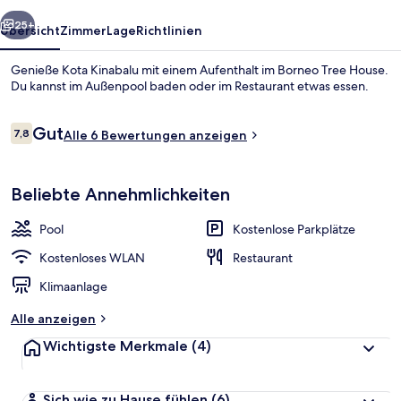
rück
Weiter
25+
Übersicht
Zimmer
Lage
Richtlinien
Genieße Kota Kinabalu mit einem Aufenthalt im Borneo Tree House.
Du kannst im Außenpool baden oder im Restaurant etwas essen.
Bewertungen
Gut
7,8
Alle 6 Bewertungen anzeigen
7,8 von 10.
Beliebte Annehmlichkeiten
Unterkunftsgelände
Pool
Kostenlose Parkplätze
Kostenloses WLAN
Restaurant
Klimaanlage
Alle anzeigen
Wichtigste Merkmale
(4)
Sich wie zu Hause fühlen
(6)