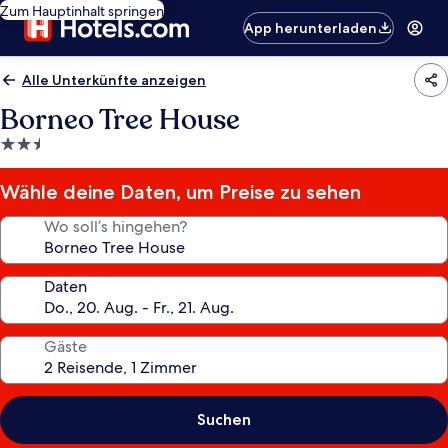
Zum Hauptinhalt springen
App herunterladen
Alle Unterkünfte anzeigen
Borneo Tree House
2.5-
Sterne-
Unterkunft
Wähle deine Daten, um Preise zu sehen
Wo soll’s hingehen?
Daten
Gäste
Suchen