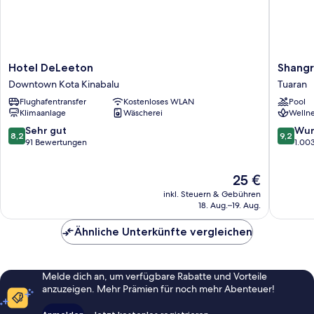
Hotel
Shangri
Hotel DeLeeton
Shangr
DeLeeton
La
Downtown Kota Kinabalu
Tuaran
Downtown
Rasa
Flughafentransfer
Kostenloses WLAN
Pool
Kota
Ria,
Klimaanlage
Wäscherei
Wellne
Kinabalu
Kota
Kinabal
8.2
9.2
Sehr gut
Wun
8,2
9,2
Tuaran
von
von
91 Bewertungen
1.00
10,
10,
Sehr
Wunder
Der
25 €
gut,
1.003
Preis
91
Bewert
inkl. Steuern & Gebühren
beträgt
Bewertungen
18. Aug.–19. Aug.
25 €
Ähnliche Unterkünfte vergleichen
Melde dich an, um verfügbare Rabatte und Vorteile
anzuzeigen. Mehr Prämien für noch mehr Abenteuer!