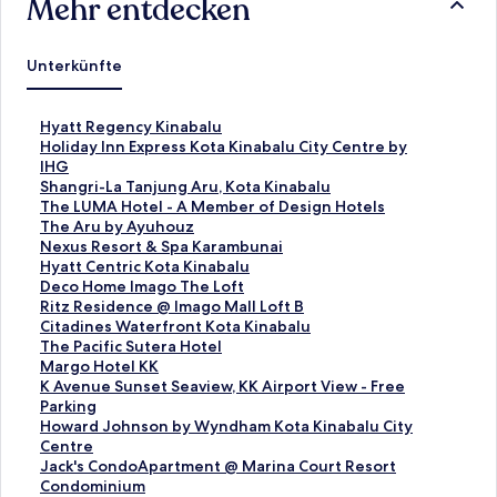
Mehr entdecken
Unterkünfte
L
Hyatt Regency Kinabalu
i
L
Holiday Inn Express Kota Kinabalu City Centre by
n
i
IHG
k
n
L
Shangri-La Tanjung Aru, Kota Kinabalu
,
k
i
L
The LUMA Hotel - A Member of Design Hotels
d
,
n
i
L
The Aru by Ayuhouz
e
d
k
n
i
L
Nexus Resort & Spa Karambunai
r
e
,
k
n
i
L
Hyatt Centric Kota Kinabalu
d
r
d
,
k
n
i
L
Deco Home Imago The Loft
i
d
e
d
,
k
n
i
L
Ritz Residence @ Imago Mall Loft B
e
i
r
e
d
,
k
n
i
L
Citadines Waterfront Kota Kinabalu
f
e
d
r
e
d
,
k
n
i
L
The Pacific Sutera Hotel
o
f
i
d
r
e
d
,
k
n
i
L
Margo Hotel KK
l
o
e
i
d
r
e
d
,
k
n
i
L
K Avenue Sunset Seaview, KK Airport View - Free
g
l
f
e
i
d
r
e
d
,
k
n
i
Parking
e
g
o
f
e
i
d
r
e
d
,
k
n
L
Howard Johnson by Wyndham Kota Kinabalu City
n
e
l
o
f
e
i
d
r
e
d
,
k
i
Centre
d
n
g
l
o
f
e
i
d
r
e
d
,
n
L
Jack's CondoApartment @ Marina Court Resort
e
d
e
g
l
o
f
e
i
d
r
e
d
k
i
Condominium