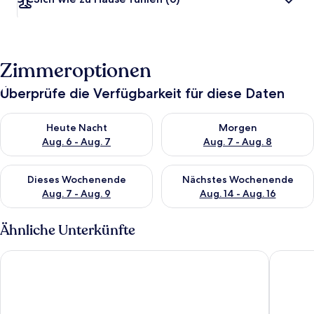
Zimmeroptionen
Überprüfe die Verfügbarkeit für diese Daten
Überprüfe die Verfügbarkeit für heute Nacht, Aug. 6 - Aug. 7.
Überprüfe die Verfügbarkeit f
Heute Nacht
Morgen
Aug. 6 - Aug. 7
Aug. 7 - Aug. 8
Überprüfe die Verfügbarkeit für dieses Wochenende, Aug. 7 - 
Überprüfe die Verfügbarkeit f
Dieses Wochenende
Nächstes Wochenende
Aug. 7 - Aug. 9
Aug. 14 - Aug. 16
Ähnliche Unterkünfte
Hotel DeLeeton
Shangri-