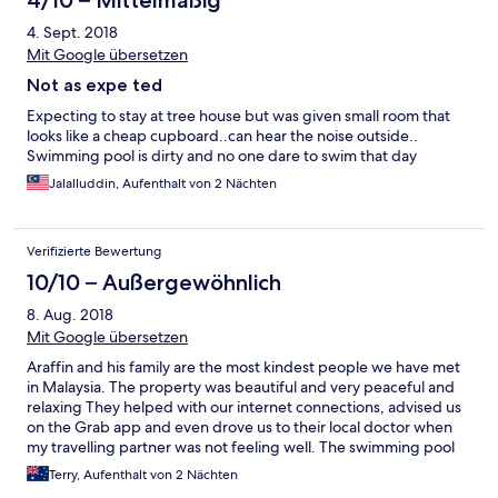
4/10 – Mittelmäßig
4. Sept. 2018
Mit Google übersetzen
Not as expe ted
Expecting to stay at tree house but was given small room that
looks like a cheap cupboard..can hear the noise outside..
Swimming pool is dirty and no one dare to swim that day
Jalalluddin, Aufenthalt von 2 Nächten
Verifizierte Bewertung
10/10 – Außergewöhnlich
8. Aug. 2018
Mit Google übersetzen
Araffin and his family are the most kindest people we have met
in Malaysia. The property was beautiful and very peaceful and
relaxing They helped with our internet connections, advised us
on the Grab app and even drove us to their local doctor when
my travelling partner was not feeling well. The swimming pool
was great and we thoroughly enjoyed our time there.Would
Terry, Aufenthalt von 2 Nächten
definitely go back there again.