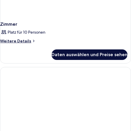
Zimmer
Platz für 10 Personen
Weitere
Weitere Details
Details
für
Daten auswählen und Preise sehen
Zimmer