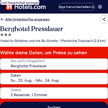
Zum Hauptinhalt springen
App herunterladen
Alle Unterkünfte anzeigen
Berghotel Presslauer
3.0-
Sterne-
Hotel für Skifahrer und mit Ski-Shuttle – Pfarrkirche Tröpolach (2,8 km)
Unterkunft
Wähle deine Daten, um Preise zu sehen
Wo soll’s hingehen?
Daten
Gäste
Suchen