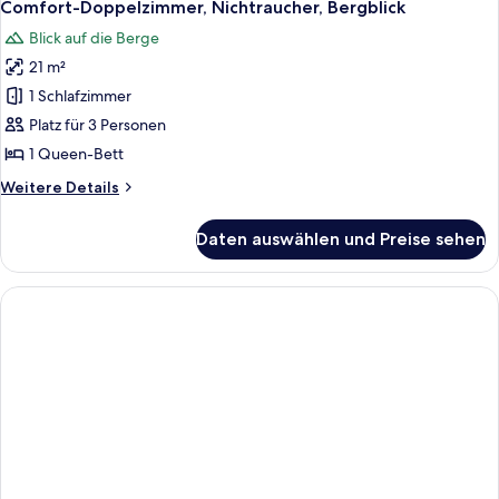
5
Comfort-Doppelzimmer, Nichtraucher, Bergblick
Fotos
Blick auf die Berge
für
21 m²
Comfort-
Doppelzimmer,
1 Schlafzimmer
Nichtraucher,
Platz für 3 Personen
Bergblick
1 Queen-Bett
anzeigen
Weitere
Weitere Details
Details
für
Daten auswählen und Preise sehen
Comfort-
Doppelzimmer,
Nichtraucher,
Bergblick