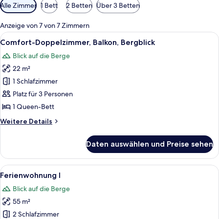
Verfügbare
Alle Zimmer
1 Bett
2 Betten
Über 3 Betten
Filter
für
Anzeige von 7 von 7 Zimmern
Zimmer
Alle
Ein Hotelzimmer mit Bett, Schreibtisch,
5
Comfort-Doppelzimmer, Balkon, Bergblick
Fotos
Blick auf die Berge
für
22 m²
Comfort-
Doppelzimmer,
1 Schlafzimmer
Balkon,
Platz für 3 Personen
Bergblick
1 Queen-Bett
anzeigen
Weitere
Weitere Details
Details
für
Daten auswählen und Preise sehen
Comfort-
Doppelzimmer,
Balkon,
Alle
Ein gemütliches Zimmer mit einem kari
8
Bergblick
Ferienwohnung I
Fotos
Blick auf die Berge
für
55 m²
Ferienwohnung
I
2 Schlafzimmer