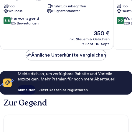
Spa
Collecti
Carinzia
Pool
Frühstück inbegriffen
by
Pool
Wellness
Flughafentransfer
Hausti
l
Wyndh
4
Waidrin
8.8
9.0
Hervorragend
Wun
8,8
9,0
Star
von
von
126 Bewertungen
228 
Superior
10,
10,
Der
350 €
Hermagor-
Hervorragend,
Wunder
Preis
Pressegger
126
228
inkl. Steuern & Gebühren
beträgt
See
9. Sept.–10. Sept.
Bewertungen
Bewert
350 €
Ähnliche Unterkünfte vergleichen
Melde dich an, um verfügbare Rabatte und Vorteile
anzuzeigen. Mehr Prämien für noch mehr Abenteuer!
Anmelden
Jetzt kostenlos registrieren
Zur Gegend