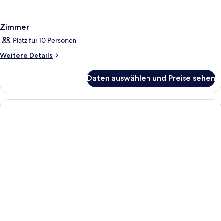
Zimmer
Platz für 10 Personen
Weitere
Weitere Details
Details
für
Daten auswählen und Preise sehen
Zimmer