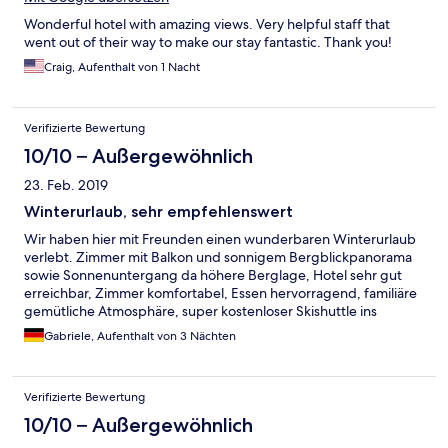
Wonderful hotel with amazing views. Very helpful staff that
went out of their way to make our stay fantastic. Thank you!
Craig, Aufenthalt von 1 Nacht
Verifizierte Bewertung
10/10 – Außergewöhnlich
23. Feb. 2019
Winterurlaub, sehr empfehlenswert
Wir haben hier mit Freunden einen wunderbaren Winterurlaub
verlebt. Zimmer mit Balkon und sonnigem Bergblickpanorama
sowie Sonnenuntergang da höhere Berglage, Hotel sehr gut
erreichbar, Zimmer komfortabel, Essen hervorragend, familiäre
gemütliche Atmosphäre, super kostenloser Skishuttle ins
Skigebiet Nassfeld, tolle Wanderwege für Schneeschuhtouren,
Gabriele, Aufenthalt von 3 Nächten
Langlauf im Tal möglich, Weissensee ist auch nicht weit weg.
Verifizierte Bewertung
10/10 – Außergewöhnlich