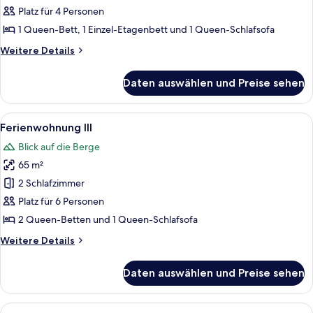
anzeigen
Platz für 4 Personen
1 Queen-Bett, 1 Einzel-Etagenbett und 1 Queen-Schlafsofa
Weitere
Weitere Details
Details
für
Daten auswählen und Preise sehen
Ferienwohnung
I
Alle
Ein gemütliches Zimmer mit Holztisch,
8
Ferienwohnung III
Fotos
Blick auf die Berge
für
65 m²
Ferienwohnung
III
2 Schlafzimmer
anzeigen
Platz für 6 Personen
2 Queen-Betten und 1 Queen-Schlafsofa
Weitere
Weitere Details
Details
für
Daten auswählen und Preise sehen
Ferienwohnung
III
Alle
Ein Hotelzimmer mit einem hölzernen