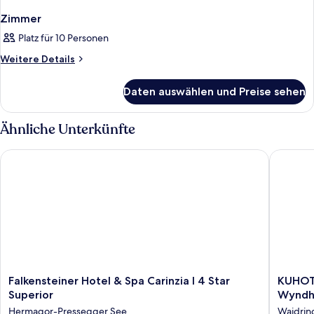
Zimmer
Platz für 10 Personen
Weitere
Weitere Details
Details
für
Daten auswählen und Preise sehen
Zimmer
Ähnliche Unterkünfte
Falkensteiner Hotel & Spa Carinzia l 4 Star Superior
KUHOTEL 
Falkensteiner
KUHOT
Falkensteiner Hotel & Spa Carinzia l 4 Star
KUHOTE
Hotel
Steinpla
Superior
Wynd
&
Tradema
Hermagor-Pressegger See
Waidrin