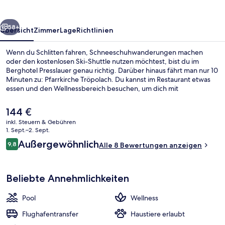
rück
Weiter
58+
Übersicht
Zimmer
Lage
Richtlinien
Wenn du Schlitten fahren, Schneeschuhwanderungen machen
oder den kostenlosen Ski-Shuttle nutzen möchtest, bist du im
Berghotel Presslauer genau richtig. Darüber hinaus fährt man nur 10
Minuten zu: Pfarrkirche Tröpolach. Du kannst im Restaurant etwas
essen und den Wellnessbereich besuchen, um dich mit
Sportmassagen, Gesichtsbehandlungen oder Reflexologie
verwöhnen zu lassen. Eine Bar/Lounge, eine Sauna und ein
Der
144 €
Dampfbad sind weitere Highlights. Ebenfalls vorhanden sind
aktuelle
inkl. Steuern & Gebühren
Skipässe und ein Skiraum.
Preis
1. Sept.–2. Sept.
Außenpool (je nach Saison geöffnet),
beträgt
Bewertungen
Außergewöhnlich
9,8
Alle 8 Bewertungen anzeigen
144 €.
9,8 von 10.
Beliebte Annehmlichkeiten
Pool
Wellness
Flughafentransfer
Haustiere erlaubt