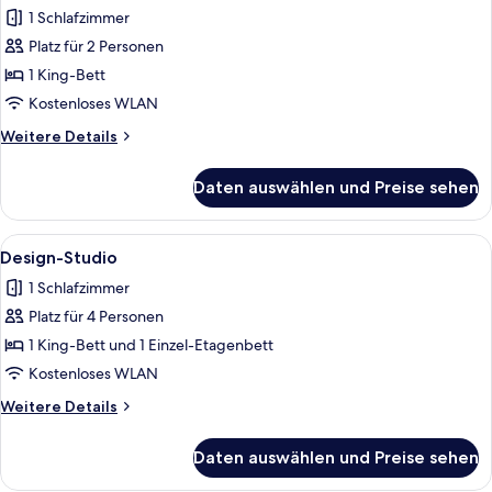
Fotos
room
1 Schlafzimmer
-
für
Corridor
Platz für 2 Personen
Design-
view
Studiosuite
1 King-Bett
anzeigen
Kostenloses WLAN
Weitere
Weitere Details
Details
für
Daten auswählen und Preise sehen
Design-
Studiosuite
Alle
Schreibtisch, Verdunkelungsvorhänge
5
Design-Studio
Fotos
1 Schlafzimmer
für
Platz für 4 Personen
Design-
Studio
1 King-Bett und 1 Einzel-Etagenbett
anzeigen
Kostenloses WLAN
Weitere
Weitere Details
Details
für
Daten auswählen und Preise sehen
Design-
Studio