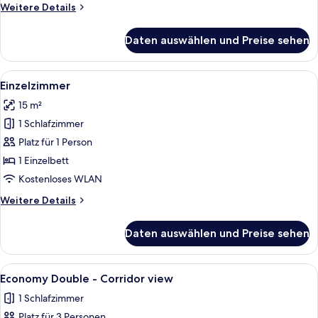
Weitere
Weitere Details
Details
für
Daten auswählen und Preise sehen
Junior-
Suite
Alle
Ein ordentlich bezogenes Bett mit ges
4
Einzelzimmer
Fotos
15 m²
für
1 Schlafzimmer
Einzelzimmer
anzeigen
Platz für 1 Person
1 Einzelbett
Kostenloses WLAN
Weitere
Weitere Details
Details
für
Daten auswählen und Preise sehen
Einzelzimmer
Alle
Ein ordentlich bezogenes Bett mit w
4
Economy Double - Corridor view
Fotos
1 Schlafzimmer
für
Platz für 3 Personen