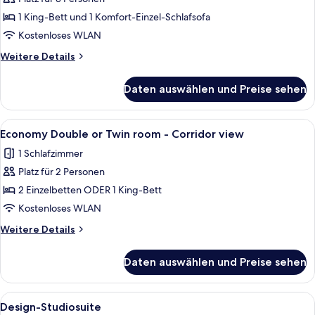
Economy
Double
1 King-Bett und 1 Komfort-Einzel-Schlafsofa
-
Kostenloses WLAN
Corridor
Weitere
Weitere Details
view
Details
anzeigen
für
Daten auswählen und Preise sehen
Economy
Double
-
Alle
Schreibtisch, Verdunkelungsvorhänge
4
Corridor
Economy Double or Twin room - Corridor view
Fotos
view
1 Schlafzimmer
für
Platz für 2 Personen
Economy
Double
2 Einzelbetten ODER 1 King-Bett
or
Kostenloses WLAN
Twin
Weitere
Weitere Details
room
Details
-
für
Daten auswählen und Preise sehen
Economy
Corridor
Double
view
or
Alle
Ein modernes Schlafzimmer mit Glasdu
anzeigen
6
Twin
Design-Studiosuite