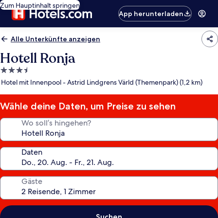
Zum Hauptinhalt springen
App herunterladen
Alle Unterkünfte anzeigen
Hotell Ronja
3.5-
Sterne-
Hotel mit Innenpool - Astrid Lindgrens Värld (Themenpark) (1,2 km)
Unterkunft
Wähle deine Daten, um Preise zu sehen
Wo soll’s hingehen?
Daten
Gäste
Suchen