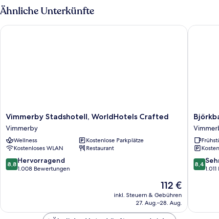
Ähnliche Unterkünfte
Vimmerby Stadshotell, WorldHotels Crafted
Björkbac
Vimmerby
Björkba
Vimmerby Stadshotell, WorldHotels Crafted
Björkb
Stadshotell,
Karaktär
Vimmerby
Vimmer
WorldHotels
Vimmer
Wellness
Kostenlose Parkplätze
Frühst
Crafted
Kostenloses WLAN
Restaurant
Kosten
Vimmerby
8.8
8.4
Hervorragend
Seh
8,8
8,4
von
von
1.008 Bewertungen
1.01
10,
10,
Der
112 €
Hervorragend,
Sehr
Preis
1.008
gut,
inkl. Steuern & Gebühren
beträgt
27. Aug.–28. Aug.
Bewertungen
1.011
112 €
Bewert