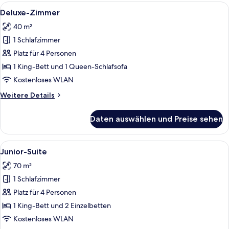
Alle
Ein modernes Wohnzimmer mit einem r
5
Deluxe-Zimmer
Fotos
40 m²
für
1 Schlafzimmer
Deluxe-
Zimmer
Platz für 4 Personen
anzeigen
1 King-Bett und 1 Queen-Schlafsofa
Kostenloses WLAN
Weitere
Weitere Details
Details
für
Daten auswählen und Preise sehen
Deluxe-
Zimmer
Alle
Eine Vase mit getrockneten Blumen a
6
Junior-Suite
Fotos
70 m²
für
1 Schlafzimmer
Junior-
Suite
Platz für 4 Personen
anzeigen
1 King-Bett und 2 Einzelbetten
Kostenloses WLAN