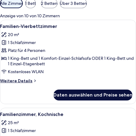
Verfügbare
Alle Zimmer
1 Bett
2 Betten
Über 3 Betten
Filter
für
Anzeige von 10 von 10 Zimmern
Zimmer
Alle
Ein Schlafzimmer mit einem Bett, Hol
5
Familien-Vierbettzimmer
Fotos
20 m²
für
1 Schlafzimmer
Familien-
Vierbettzimmer
Platz für 4 Personen
anzeigen
1 King-Bett und 1 Komfort-Einzel-Schlafsofa ODER 1 King-Bett und
1 Einzel-Etagenbett
Kostenloses WLAN
Weitere
Weitere Details
Details
für
Daten auswählen und Preise sehen
Familien-
Vierbettzimmer
Alle
Ein Schlafzimmer mit einem Bett, Hol
4
Familienzimmer, Kochnische
Fotos
25 m²
für
1 Schlafzimmer
Familienzimmer,