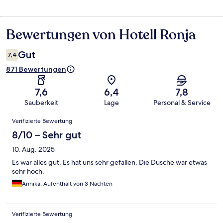
Bewertungen von Hotell Ronja
Bewertungen
Gut
7,4
871 Bewertungen
7,6
6,4
7,8
Sauberkeit
Lage
Personal & Service
Bewertungen
Verifizierte Bewertung
8/10 – Sehr gut
10. Aug. 2025
Es war alles gut. Es hat uns sehr gefallen. Die Dusche war etwas
sehr hoch.
Annika, Aufenthalt von 3 Nächten
Verifizierte Bewertung