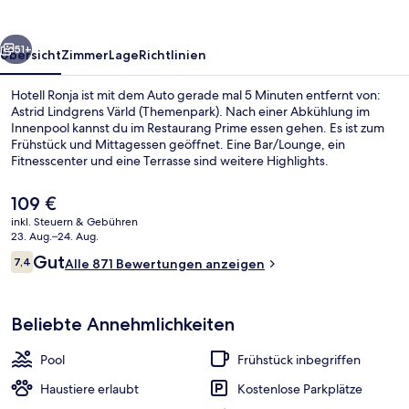
rück
Weiter
51+
Übersicht
Zimmer
Lage
Richtlinien
Hotell Ronja ist mit dem Auto gerade mal 5 Minuten entfernt von:
Astrid Lindgrens Värld (Themenpark). Nach einer Abkühlung im
Innenpool kannst du im Restaurang Prime essen gehen. Es ist zum
Frühstück und Mittagessen geöffnet. Eine Bar/Lounge, ein
Fitnesscenter und eine Terrasse sind weitere Highlights.
Der
109 €
aktuelle
inkl. Steuern & Gebühren
Preis
23. Aug.–24. Aug.
Design-Studiosuite | Schreibtisch, V
beträgt
Bewertungen
Gut
7,4
Alle 871 Bewertungen anzeigen
109 €.
7,4 von 10.
Beliebte Annehmlichkeiten
Pool
Frühstück inbegriffen
Haustiere erlaubt
Kostenlose Parkplätze