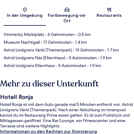
Karte
In der Umgebung
Fortbewegung vor
Restaurants
Ort
Vimmerby Marktplatz
- 6 Gehminuten
- 0.5 km
Museum Nachtigall
- 17 Gehminuten
- 1.4 km
Astrid Lindgrens Värld (Themenpark)
- 19 Gehminuten
- 1.7 km
Astrid Lindgrens Näs (Elternhaus)
- 5 Autominuten
- 1.9 km
Astrid Lindgrens Elternhaus
- 5 Autominuten
- 1.9 km
Mehr zu dieser Unterkunft
Hotell Ronja
Hotell Ronja ist mit dem Auto gerade mal 5 Minuten entfernt von: Astrid
Lindgrens Värld (Themenpark). Nach einer Abkühlung im Innenpool
kannst du im Restaurang Prime essen gehen. Es ist zum Frühstück und
Mittagessen geöffnet. Eine Bar/Lounge, ein Fitnesscenter und eine
Terrasse sind weitere Highlights.
Informationen zu den Rechten zur Stornierung