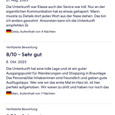
21. Aug. 2023
Die Unterkunft war Klasse auch der Sevice war toll. Nur an der
eigentlichen Kommunikation hat es etwas gehapert. Mann
musste zu Details dort jedes Wort aus der Nase ziehen. Das bin
ich anders gewohnt. Ansonsten kann ich die Unterkunft
empfehlen 👍
Delia, Aufenthalt von 4 Nächten
Verifizierte Bewertung
8/10 – Sehr gut
8. Okt. 2023
Die Unterkunft hat eine tolle Lage und ist ein guter
Ausgangspunkt für Wanderungen und Shopping in Braunlage.
Das Personal/die Inhaberinnen sind freundlich und geben gute
Ausflugstipps. Wer wie wir das erste Mal im Harz ist, ist hier
perfekt aufgehoben. Wir waren zu dritt und haben nur noch das
Appartement im Keller des Nebenhauses abbekommen. Die
Marc, Aufenthalt von 7 Nächten
Terrasse war toll. Es war ruhig und wir waren ungestört. Nur das
Bad war aufgrund der defekten Abluftanlage schimmelig und
die Türen haben geklemmt. Wenn das behoben wird, kann ich
Verifizierte Bewertung
die Unterkunft guten Gewissens weiterempfehlen.