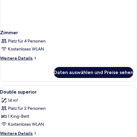
Zimmer
Platz für 4 Personen
Kostenloses WLAN
Weitere
Weitere Details
Details
für
Daten auswählen und Preise sehen
Zimmer
Alle
Daunenbettdecken, Zimmersafe, Schr
7
Double superior
Fotos
14 m²
für
Platz für 2 Personen
Double
superior
1 King-Bett
anzeigen
Kostenloses WLAN
Weitere
Weitere Details