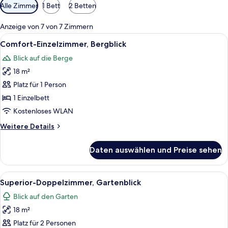
Verfügbare
Alle Zimmer
1 Bett
2 Betten
Filter
für
Anzeige von 7 von 7 Zimmern
Zimmer
Alle
Ein Zimmer mit einem Bett, einem Sess
3
Comfort-Einzelzimmer, Bergblick
Fotos
Blick auf die Berge
für
18 m²
Comfort-
Einzelzimmer,
Platz für 1 Person
Bergblick
1 Einzelbett
anzeigen
Kostenloses WLAN
Weitere
Weitere Details
Details
für
Daten auswählen und Preise sehen
Comfort-
Einzelzimmer,
Bergblick
Alle
Ein Hotelzimmer mit einem Bett, zwei
7
Superior-Doppelzimmer, Gartenblick
Fotos
Blick auf den Garten
für
18 m²
Superior-
Doppelzimmer,
Platz für 2 Personen