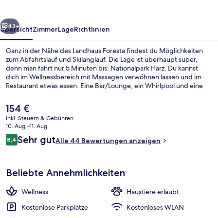
rück
Weiter
43+
Übersicht
Zimmer
Lage
Richtlinien
Ganz in der Nähe des Landhaus Foresta findest du Möglichkeiten
zum Abfahrtslauf und Skilanglauf. Die Lage ist überhaupt super,
denn man fährt nur 5 Minuten bis: Nationalpark Harz. Du kannst
dich im Wellnessbereich mit Massagen verwöhnen lassen und im
Restaurant etwas essen. Eine Bar/Lounge, ein Whirlpool und eine
Sauna sind weitere Highlights. Von Skipässen und einem Skiraum
profitierst du ebenfalls.
Der
154 €
aktuelle
inkl. Steuern & Gebühren
Preis
10. Aug.–11. Aug.
Rezeption
beträgt
Bewertungen
Sehr gut
8,4
Alle 44 Bewertungen anzeigen
154 €.
8,4 von 10.
Beliebte Annehmlichkeiten
Wellness
Haustiere erlaubt
Kostenlose Parkplätze
Kostenloses WLAN