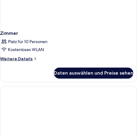
Zimmer
Platz für 10 Personen
Kostenloses WLAN
Weitere
Weitere Details
Details
für
Daten auswählen und Preise sehen
Zimmer