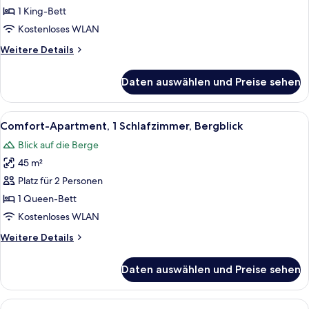
Gartenblick
1 King-Bett
anzeigen
Kostenloses WLAN
Weitere
Weitere Details
Details
für
Daten auswählen und Preise sehen
Superior-
Doppelzimmer,
Gartenblick
Alle
Ein Schlafzimmer mit einem Bett, eine
8
Comfort-Apartment, 1 Schlafzimmer, Bergblick
Fotos
Blick auf die Berge
für
45 m²
Comfort-
Apartment,
Platz für 2 Personen
1
1 Queen-Bett
Schlafzimmer,
Kostenloses WLAN
Bergblick
Weitere
Weitere Details
anzeigen
Details
für
Daten auswählen und Preise sehen
Comfort-
Apartment,
1
Alle
Ein Hotelzimmer mit einem großen Be