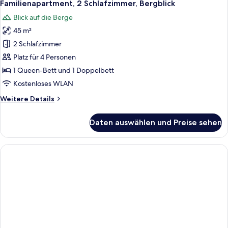
6
Schlafzimmer,
Familienapartment, 2 Schlafzimmer, Bergblick
Fotos
Bergblick
Blick auf die Berge
für
45 m²
Familienapartment,
2 Schlafzimmer,
2 Schlafzimmer
Bergblick
Platz für 4 Personen
anzeigen
1 Queen-Bett und 1 Doppelbett
Kostenloses WLAN
Weitere
Weitere Details
Details
für
Daten auswählen und Preise sehen
Familienapartment,
2 Schlafzimmer,
Bergblick