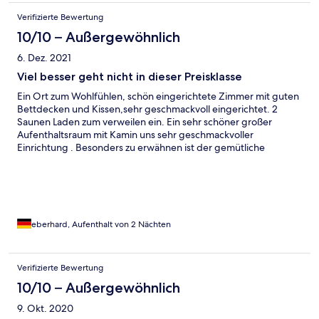
Verifizierte Bewertung
10/10 – Außergewöhnlich
6. Dez. 2021
Viel besser geht nicht in dieser Preisklasse
Ein Ort zum Wohlfühlen, schön eingerichtete Zimmer mit guten
Bettdecken und Kissen,sehr geschmackvoll eingerichtet. 2
Saunen Laden zum verweilen ein. Ein sehr schöner großer
Aufenthaltsraum mit Kamin uns sehr geschmackvoller
Einrichtung . Besonders zu erwähnen ist der gemütliche
Frühstücksraum mit sehr guter Auswahl und einer super
freundlichen Bedienung . Hotel liegt in einer sehr ruhigen
Wohngegend. Auch die Besitzerin ist sehr freundlich und immer
vor Ort. Einfach eine Empfehlung
eberhard, Aufenthalt von 2 Nächten
Verifizierte Bewertung
10/10 – Außergewöhnlich
9. Okt. 2020