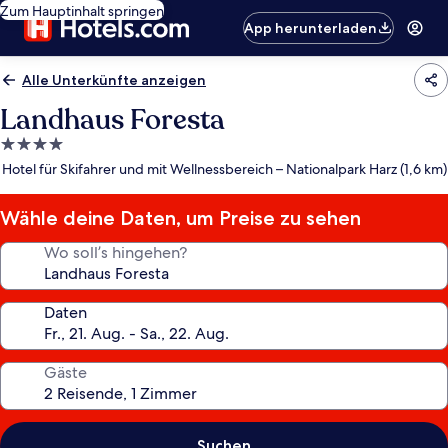
Zum Hauptinhalt springen
App herunterladen
Alle Unterkünfte anzeigen
Landhaus Foresta
4.0-
Sterne-
Hotel für Skifahrer und mit Wellnessbereich – Nationalpark Harz (1,6 km)
Unterkunft
Wähle deine Daten, um Preise zu sehen
Wo soll’s hingehen?
Daten
Gäste
Suchen