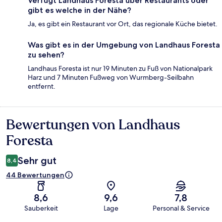
Verfügt Landhaus Foresta über Restaurants oder
gibt es welche in der Nähe?
Ja, es gibt ein Restaurant vor Ort, das regionale Küche bietet.
Was gibt es in der Umgebung von Landhaus Foresta
zu sehen?
Landhaus Foresta ist nur 19 Minuten zu Fuß von Nationalpark
Harz und 7 Minuten Fußweg von Wurmberg-Seilbahn
entfernt.
Bewertungen von Landhaus
Bewertungen
Foresta
Sehr gut
8,4
44 Bewertungen
8,6
9,6
7,8
Sauberkeit
Lage
Personal & Service