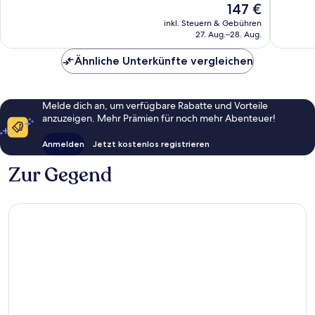
Der
147 €
gut,
gut,
Preis
inkl. Steuern & Gebühren
634
55
beträgt
27. Aug.–28. Aug.
Bewertungen
Bewert
147 €
Ähnliche Unterkünfte vergleichen
Melde dich an, um verfügbare Rabatte und Vorteile
anzuzeigen. Mehr Prämien für noch mehr Abenteuer!
Anmelden
Jetzt kostenlos registrieren
Zur Gegend