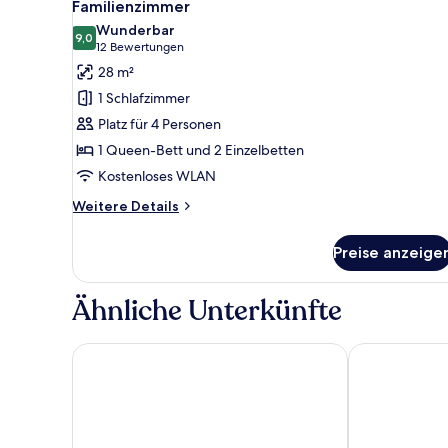
7
Familienzimmer
Fotos
Wunderbar
für
9,0
9,0 von 10
(12
12 Bewertungen
Familienzimmer
Bewertungen)
28 m²
anzeigen
1 Schlafzimmer
Platz für 4 Personen
1 Queen-Bett und 2 Einzelbetten
Kostenloses WLAN
Weitere
Weitere Details
Details
für
Preise anzeige
Familienzimmer
Ähnliche Unterkünfte
Premier Inn Freiburg City Süd
Aparthotel Ad