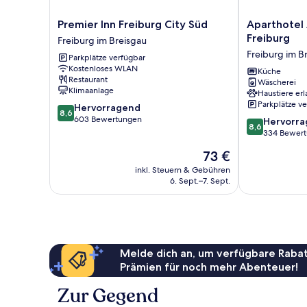
Premier
Aparthotel
Premier Inn Freiburg City Süd
Aparthotel
Inn
Adagio
Freiburg
Freiburg im Breisgau
Freiburg
Access
Freiburg im B
Parkplätze verfügbar
City
Freiburg
Kostenloses WLAN
Süd
Freiburg
Küche
Restaurant
Wäscherei
Freiburg
im
Klimaanlage
Haustiere erl
im
Breisgau
Parkplätze v
8.6
Hervorragend
Breisgau
8,6
von
603 Bewertungen
8.6
Hervorr
8,6
10,
von
334 Bewer
Hervorragend,
10,
Der
73 €
603
Hervorragend
Preis
Bewertungen
334
inkl. Steuern & Gebühren
beträgt
6. Sept.–7. Sept.
Bewertungen
73 €
Melde dich an, um verfügbare Rabat
Prämien für noch mehr Abenteuer!
Zur Gegend