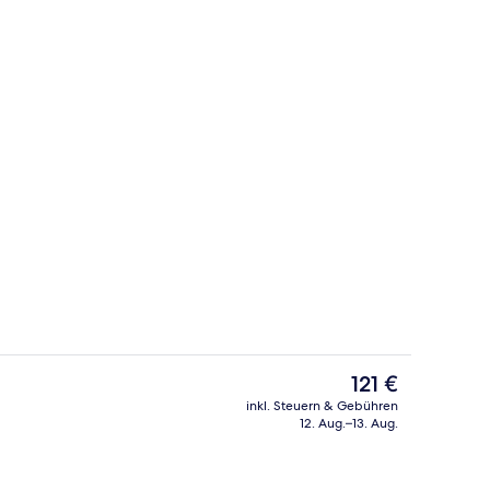
Mittagessen und Abendessen
Der
121 €
aktuelle
inkl. Steuern & Gebühren
Preis
12. Aug.–13. Aug.
 Unterkunft – Abend/Nacht
Deluxe-Doppelzimmer | Minibar, Zimme
beträgt
121 €.