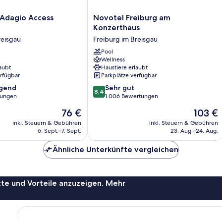
Novotel
 Adagio Access
Novotel Freiburg am
Freiburg
Konzerthaus
am
reisgau
Freiburg im Breisgau
Konzerthaus
Freiburg
Pool
Wellness
im
aubt
Haustiere erlaubt
Breisgau
erfügbar
Parkplätze verfügbar
8.4
agend
Sehr gut
8,4
von
tungen
1.006 Bewertungen
10,
Der
Der
76 €
103 €
,
Sehr
Preis
Preis
gut,
inkl. Steuern & Gebühren
inkl. Steuern & Gebühren
beträgt
beträgt
6. Sept.–7. Sept.
23. Aug.–24. Aug.
1.006
76 €
103 €
Bewertungen
Ähnliche Unterkünfte vergleichen
te und Vorteile anzuzeigen. Mehr