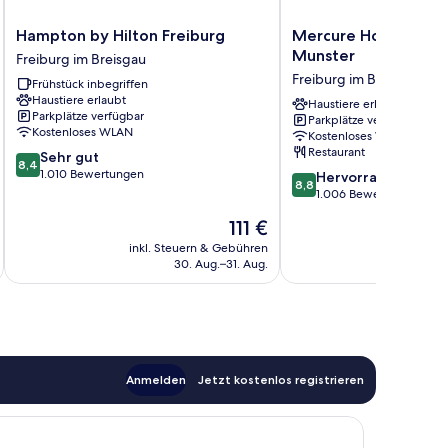
Hampton
Mercure
Hampton by Hilton Freiburg
Mercure Hotel Freib
by
Hotel
Munster
Freiburg im Breisgau
Hilton
Freiburg
Freiburg im Breisgau
Frühstück inbegriffen
Freiburg
am
Haustiere erlaubt
Freiburg
Munster
Haustiere erlaubt
Parkplätze verfügbar
Parkplätze verfügbar
im
Freiburg
Kostenloses WLAN
Kostenloses WLAN
Breisgau
im
Restaurant
8.4
Sehr gut
Breisgau
8,4
von
1.010 Bewertungen
8.8
Hervorragend
8,8
10,
von
1.006 Bewertungen
Sehr
10,
Der
111 €
gut,
Hervorragend,
Preis
1.010
1.006
inkl. Steuern & Gebühren
inkl. S
beträgt
Bewertungen
30. Aug.–31. Aug.
Bewertungen
111 €
Anmelden
Jetzt kostenlos registrieren