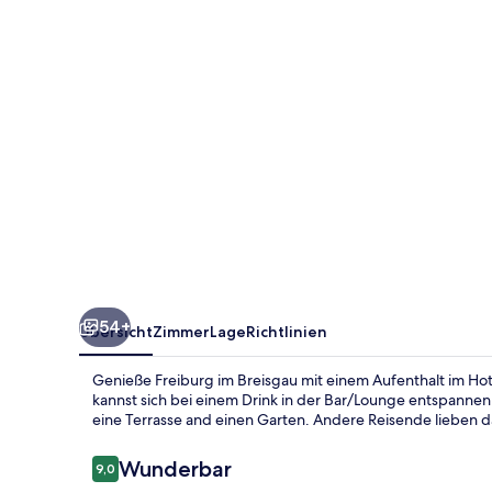
54+
Übersicht
Zimmer
Lage
Richtlinien
Genieße Freiburg im Breisgau mit einem Aufenthalt im Hot
kannst sich bei einem Drink in der Bar/Lounge entspannen
eine Terrasse and einen Garten. Andere Reisende lieben da
Bewertungen
Wunderbar
9,0
9,0 von 10.