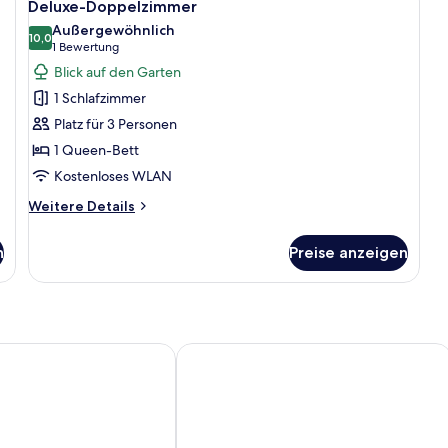
12
Deluxe-Doppelzimmer
Fotos
Außergewöhnlich
für
10,0
10,0 von 10
(1
1 Bewertung
Deluxe-
Bewertung)
Blick auf den Garten
Doppelzimmer
1 Schlafzimmer
anzeigen
Platz für 3 Personen
1 Queen-Bett
Kostenloses WLAN
Weitere
Weitere Details
Details
für
n
Preise anzeigen
Deluxe-
Doppelzimmer
agio Access Freiburg
Novotel Freiburg am Konzerthaus