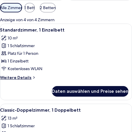
Verfügbare
Alle Zimmer
1 Bett
2 Betten
Filter
für
Anzeige von 4 von 4 Zimmern
Zimmer
Alle
Standardzimmer, 1 Einzelbett | Hochw
3
Standardzimmer, 1 Einzelbett
Fotos
10 m²
für
1 Schlafzimmer
Standardzimmer,
1 Einzelbett
Platz für 1 Person
anzeigen
1 Einzelbett
Kostenloses WLAN
Weitere
Weitere Details
Details
für
Daten auswählen und Preise sehen
Standardzimmer,
1 Einzelbett
Alle
Classic-Doppelzimmer, 1 Doppelbett |
3
Classic-Doppelzimmer, 1 Doppelbett
Fotos
13 m²
für
1 Schlafzimmer
Classic-