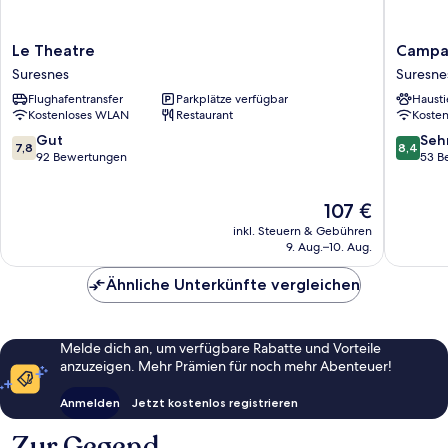
Le
Campani
Le Theatre
Campan
Theatre
PRIME
Suresnes
Suresne
Suresnes
-
Flughafentransfer
Parkplätze verfügbar
Hausti
Suresne
Kostenloses WLAN
Restaurant
Koste
-
La
7.8
8.4
Gut
Seh
7,8
8,4
Défense
von
von
92 Bewertungen
53 B
Suresne
10,
10,
Gut,
Sehr
Der
107 €
92
gut,
Preis
Bewertungen
53
inkl. Steuern & Gebühren
beträgt
Bewert
9. Aug.–10. Aug.
107 €
Ähnliche Unterkünfte vergleichen
Melde dich an, um verfügbare Rabatte und Vorteile
anzuzeigen. Mehr Prämien für noch mehr Abenteuer!
Anmelden
Jetzt kostenlos registrieren
Zur Gegend