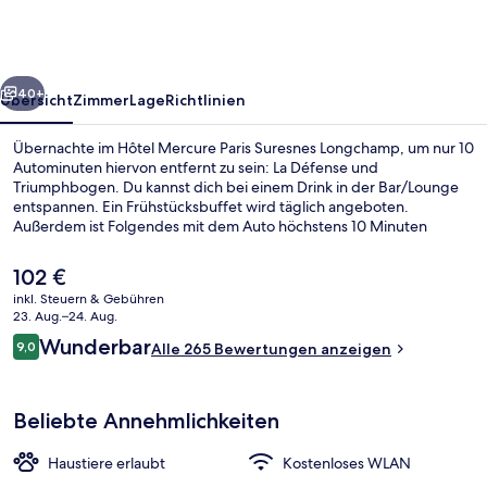
Suresnes
Longchamp
rück
Weiter
40+
Übersicht
Zimmer
Lage
Richtlinien
Übernachte im Hôtel Mercure Paris Suresnes Longchamp, um nur 10
Autominuten hiervon entfernt zu sein: La Défense und
Triumphbogen. Du kannst dich bei einem Drink in der Bar/Lounge
entspannen. Ein Frühstücksbuffet wird täglich angeboten.
Außerdem ist Folgendes mit dem Auto höchstens 10 Minuten
entfernt: Champs-Élysées und Roland Garros Stadion. Die
Unterkunft ist nur einen kurzen Fußmarsch von den öffentlichen
Der
102 €
Verkehrsmitteln entfernt: Zur U-Bahn (Straßenbahnhaltestelle
aktuelle
inkl. Steuern & Gebühren
Belvédère) sind es 9 Minuten.
Preis
23. Aug.–24. Aug.
Außenbereich
beträgt
Bewertungen
Wunderbar
9,0
Alle 265 Bewertungen anzeigen
102 €.
9,0 von 10.
Beliebte Annehmlichkeiten
Haustiere erlaubt
Kostenloses WLAN