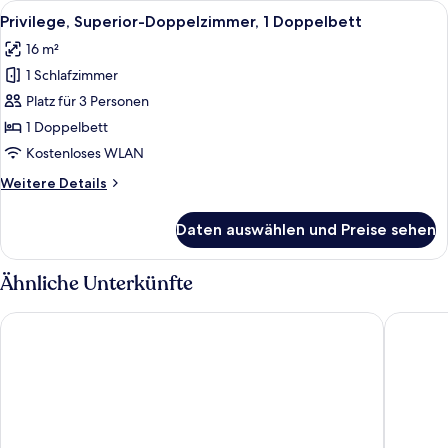
Alle
Privilege, Superior-Doppelzimmer, 1 
4
Privilege, Superior-Doppelzimmer, 1 Doppelbett
Fotos
16 m²
für
1 Schlafzimmer
Privilege,
Superior-
Platz für 3 Personen
Doppelzimmer,
1 Doppelbett
1
Kostenloses WLAN
Doppelbett
Weitere
Weitere Details
anzeigen
Details
für
Daten auswählen und Preise sehen
Privilege,
Superior-
Doppelzimmer,
Ähnliche Unterkünfte
1
Doppelbett
Le Theatre
Campanil