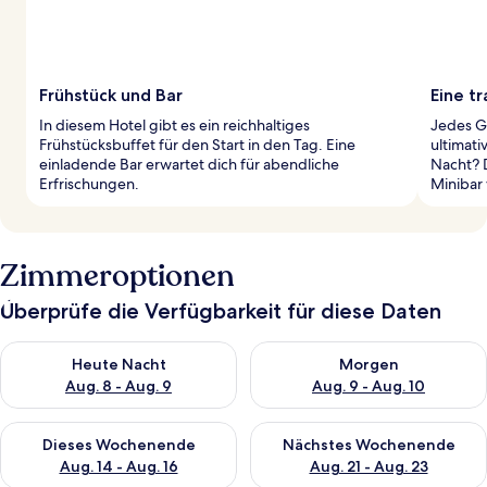
Frühstück und Bar
Eine t
In diesem Hotel gibt es ein reichhaltiges
Jedes G
Frühstücksbuffet für den Start in den Tag. Eine
ultimati
einladende Bar erwartet dich für abendliche
Nacht? 
Erfrischungen.
Minibar 
Zimmeroptionen
Überprüfe die Verfügbarkeit für diese Daten
Überprüfe die Verfügbarkeit für heute Nacht, Aug. 8 - Aug. 9.
Überprüfe die Verfügbarkeit f
Heute Nacht
Morgen
Aug. 8 - Aug. 9
Aug. 9 - Aug. 10
Überprüfe die Verfügbarkeit für dieses Wochenende, Aug. 14 -
Überprüfe die Verfügbarkeit f
Dieses Wochenende
Nächstes Wochenende
Aug. 14 - Aug. 16
Aug. 21 - Aug. 23