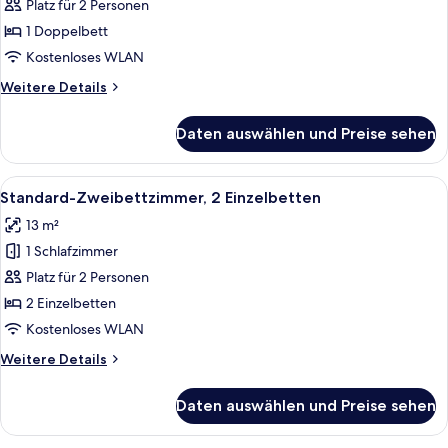
Doppelzimmer,
Platz für 2 Personen
1
1 Doppelbett
Doppelbett
Kostenloses WLAN
anzeigen
Weitere
Weitere Details
Details
für
Daten auswählen und Preise sehen
Classic-
Doppelzimmer,
1
Alle
Standard-Zweibettzimmer, 2 Einzelbet
2
Doppelbett
Standard-Zweibettzimmer, 2 Einzelbetten
Fotos
13 m²
für
1 Schlafzimmer
Standard-
Zweibettzimmer,
Platz für 2 Personen
2 Einzelbetten
2 Einzelbetten
anzeigen
Kostenloses WLAN
Weitere
Weitere Details
Details
für
Daten auswählen und Preise sehen
Standard-
Zweibettzimmer,
2 Einzelbetten