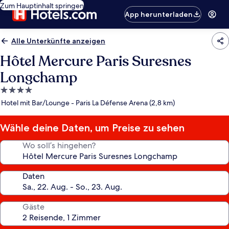
Zum Hauptinhalt springen
App herunterladen
Alle Unterkünfte anzeigen
Hôtel Mercure Paris Suresnes
Longchamp
4.0-
Sterne-
Hotel mit Bar/Lounge - Paris La Défense Arena (2,8 km)
Unterkunft
Wähle deine Daten, um Preise zu sehen
Wo soll’s hingehen?
Daten
Gäste